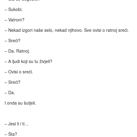
– Sukobi.
– Vatrom?
– Nekad izgori naše selo, nekad njihovo. Sve ovisi o ratnoj sreći.
– Sreći?
– Da. Ratnoj.
– A ljudi koji su tu živjeli?
– Ovisi o sreći.
– Sreći?
– Da.
I onda su šutjeli.
– Jesi li i ti…
– Šta?