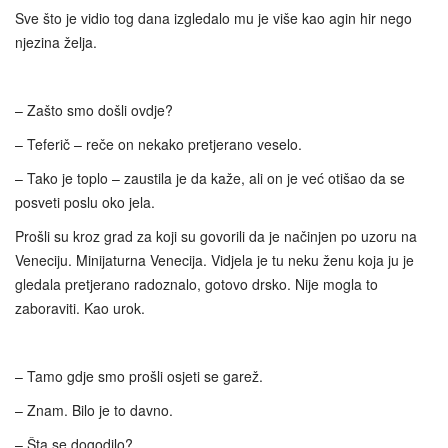
Sve što je vidio tog dana izgledalo mu je više kao agin hir nego
njezina želja.
– Zašto smo došli ovdje?
– Teferič – reče on nekako pretjerano veselo.
– Tako je toplo – zaustila je da kaže, ali on je već otišao da se
posveti poslu oko jela.
Prošli su kroz grad za koji su govorili da je načinjen po uzoru na
Veneciju. Minijaturna Venecija. Vidjela je tu neku ženu koja ju je
gledala pretjerano radoznalo, gotovo drsko. Nije mogla to
zaboraviti. Kao urok.
– Tamo gdje smo prošli osjeti se garež.
– Znam. Bilo je to davno.
– Šta se dogodilo?