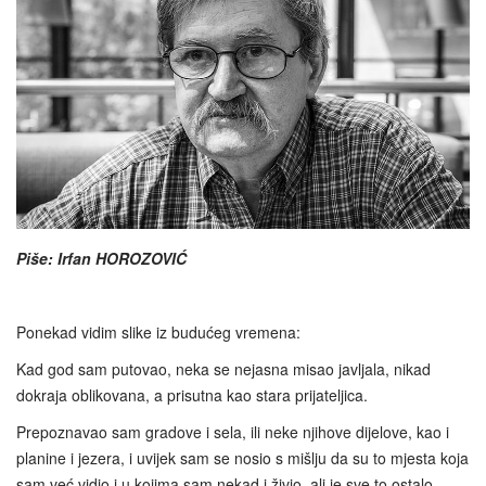
Piše: Irfan HOROZOVIĆ
Ponekad vidim slike iz budućeg vremena:
Kad god sam putovao, neka se nejasna misao javljala, nikad
dokraja oblikovana, a prisutna kao stara prijateljica.
Prepoznavao sam gradove i sela, ili neke njihove dijelove, kao i
planine i jezera, i uvijek sam se nosio s mišlju da su to mjesta koja
sam već vidio i u kojima sam nekad i živio, ali je sve to ostalo