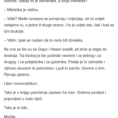
različite. Sablja mi je osmanska, a tvoja mletačka?
– Mletačka je uistinu.
– Vidiš? Međe carstava se pomjeraju i mijenjaju, ali mi uvijek
ostajemo tu, s jedne ili druge strane. I to je uvijek isto, čak i kad se
čini drukčije.
– Vidim. Ipak se nadam da to neće biti dovijeka.
Ne zna se što su se Grgur i Hasan svadili, ali stvar je stigla do
dvoboja. Taj dvoboj je bio početak nesreće i za jednog i za
drugog. I za pobjednika i za gubitnika. Poslije je to zahvatilo i
njihove ukućane te potomstvo. Ljudi to pamte. Govore o tom.
Pjevaju pjesme.
Liber memorabilium.
Tako je u knjigu pamćenja zapisao fra Ivan. Golema povijest i
pripovijest u malo riječi.
Tako je to bilo.
Možda.