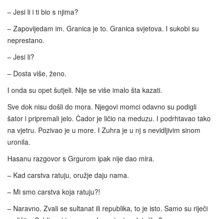
– Jesi li i ti bio s njima?
– Zapovijedam im. Granica je to. Granica svjetova. I sukobi su
neprestano.
– Jesi li?
– Dosta više, ženo.
I onda su opet šutjeli. Nije se više imalo šta kazati.
Sve dok nisu došli do mora. Njegovi momci odavno su podigli
šator i pripremali jelo. Čador je ličio na meduzu. I podrhtavao tako
na vjetru. Pozivao je u more. I Zuhra je u nj s nevidljivim sinom
uronila.
Hasanu razgovor s Grgurom ipak nije dao mira.
– Kad carstva ratuju, oružje daju nama.
– Mi smo carstva koja ratuju?!
– Naravno. Zvali se sultanat ili republika, to je isto. Samo su riječi