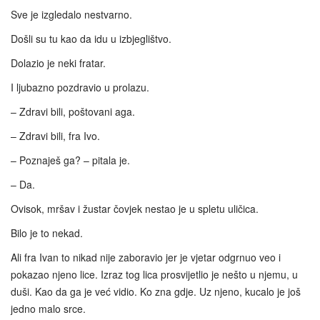
Sve je izgledalo nestvarno.
Došli su tu kao da idu u izbjeglištvo.
Dolazio je neki fratar.
I ljubazno pozdravio u prolazu.
– Zdravi bili, poštovani aga.
– Zdravi bili, fra Ivo.
– Poznaješ ga? – pitala je.
– Da.
Ovisok, mršav i žustar čovjek nestao je u spletu uličica.
Bilo je to nekad.
Ali fra Ivan to nikad nije zaboravio jer je vjetar odgrnuo veo i
pokazao njeno lice. Izraz tog lica prosvijetlio je nešto u njemu, u
duši. Kao da ga je već vidio. Ko zna gdje. Uz njeno, kucalo je još
jedno malo srce.