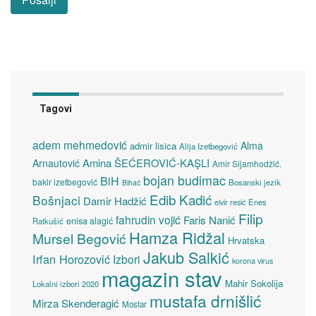
Tagovi
adem mehmedović
Alma
admir lisica
Alija Izetbegović
Amina ŠEĆEROVIĆ-KAŞLI
Arnautović
Amir Sijamhodžić.
bojan budimac
BiH
bakir izetbegović
Bosanski jezik
Bihać
Edib Kadić
Bošnjaci
Damir Hadžić
elvir resić
Enes
Filip
fahrudin vojić
Faris Nanić
enisa alagić
Ratkušić
Hamza Ridžal
Mursel Begović
Hrvatska
Jakub Salkić
Irfan Horozović
Izbori
korona virus
magazin stav
Mahir Sokolija
Lokalni izbori 2020
mustafa drnišlić
Mirza Skenderagić
Mostar