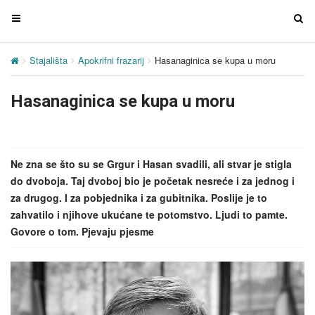
T
T
o
o
g
g
Stajališta
Apokrifni frazarij
Hasanaginica se kupa u moru
g
g
l
l
Hasanaginica se kupa u moru
e
e
n
n
a
a
v
v
Ne zna se što su se Grgur i Hasan svadili, ali stvar je stigla
i
i
do dvoboja. Taj dvoboj bio je početak nesreće i za jednog i
g
g
za drugog. I za pobjednika i za gubitnika. Poslije je to
a
a
zahvatilo i njihove ukućane te potomstvo. Ljudi to pamte.
t
t
Govore o tom. Pjevaju pjesme
i
i
o
o
n
n