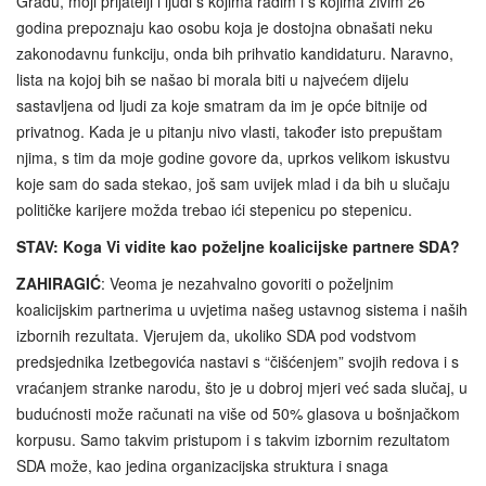
Gradu, moji prijatelji i ljudi s kojima radim i s kojima živim 26
godina prepoznaju kao osobu koja je dostojna obnašati neku
zakonodavnu funkciju, onda bih prihvatio kandidaturu. Naravno,
lista na kojoj bih se našao bi morala biti u najvećem dijelu
sastavljena od ljudi za koje smatram da im je opće bitnije od
privatnog. Kada je u pitanju nivo vlasti, također isto prepuštam
njima, s tim da moje godine govore da, uprkos velikom iskustvu
koje sam do sada stekao, još sam uvijek mlad i da bih u slučaju
političke karijere možda trebao ići stepenicu po stepenicu.
STAV: Koga Vi vidite kao poželjne koalicijske partnere SDA?
ZAHIRAGIĆ
: Veoma je nezahvalno govoriti o poželjnim
koalicijskim partnerima u uvjetima našeg ustavnog sistema i naših
izbornih rezultata. Vjerujem da, ukoliko SDA pod vodstvom
predsjednika Izetbegovića nastavi s “čišćenjem” svojih redova i s
vraćanjem stranke narodu, što je u dobroj mjeri već sada slučaj, u
budućnosti može računati na više od 50% glasova u bošnjačkom
korpusu. Samo takvim pristupom i s takvim izbornim rezultatom
SDA može, kao jedina organizacijska struktura i snaga