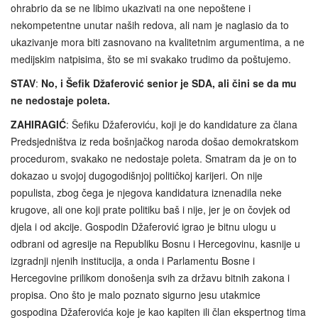
ohrabrio da se ne libimo ukazivati na one nepoštene i
nekompetentne unutar naših redova, ali nam je naglasio da to
ukazivanje mora biti zasnovano na kvalitetnim argumentima, a ne
medijskim natpisima, što se mi svakako trudimo da poštujemo.
STAV
:
No, i Šefik Džaferović senior je SDA, ali čini se da mu
ne nedostaje poleta.
ZAHIRAGIĆ
: Šefiku Džaferoviću, koji je do kandidature za člana
Predsjedništva iz reda bošnjačkog naroda došao demokratskom
procedurom, svakako ne nedostaje poleta. Smatram da je on to
dokazao u svojoj dugogodišnjoj političkoj karijeri. On nije
populista, zbog čega je njegova kandidatura iznenadila neke
krugove, ali one koji prate politiku baš i nije, jer je on čovjek od
djela i od akcije. Gospodin Džaferović igrao je bitnu ulogu u
odbrani od agresije na Republiku Bosnu i Hercegovinu, kasnije u
izgradnji njenih institucija, a onda i Parlamentu Bosne i
Hercegovine prilikom donošenja svih za državu bitnih zakona i
propisa. Ono što je malo poznato sigurno jesu utakmice
gospodina Džaferovića koje je kao kapiten ili član ekspertnog tima