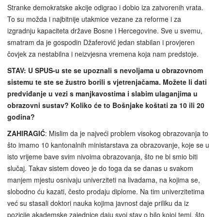
Stranke demokratske akcije odigrao i dobio iza zatvorenih vrata.
To su možda i najbitnije utakmice vezane za reforme i za
izgradnju kapaciteta države Bosne i Hercegovine. Sve u svemu,
smatram da je gospodin Džaferović jedan stabilan i provjeren
čovjek za nestabilna i neizvjesna vremena koja nam predstoje.
STAV: U SPUS-u ste se upoznali s nevoljama u obrazovnom
sistemu te ste se žustro borili s vjetrenjačama. Možete li dati
predviđanje u vezi s manjkavostima i slabim ulaganjima u
obrazovni sustav? Koliko će to Bošnjake koštati za 10 ili 20
godina?
ZAHIRAGIĆ
: Mislim da je najveći problem visokog obrazovanja to
što imamo 10 kantonalnih ministarstava za obrazovanje, koje se u
isto vrijeme bave svim nivoima obrazovanja, što ne bi smio biti
slučaj. Takav sistem doveo je do toga da se danas u svakom
manjem mjestu osnivaju univerziteti na livadama, na kojima se,
slobodno ću kazati, često prodaju diplome. Na tim univerzitetima
već su stasali doktori nauka kojima javnost daje priliku da iz
pozicije akademske zajednice daju svoj stav o bilo kojoj temi, što