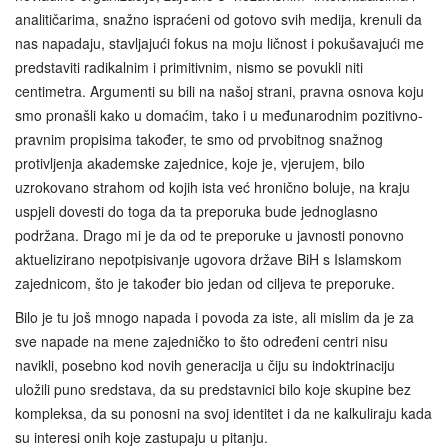
analitičarima, snažno ispraćeni od gotovo svih medija, krenuli da
nas napadaju, stavljajući fokus na moju ličnost i pokušavajući me
predstaviti radikalnim i primitivnim, nismo se povukli niti
centimetra. Argumenti su bili na našoj strani, pravna osnova koju
smo pronašli kako u domaćim, tako i u međunarodnim pozitivno-
pravnim propisima također, te smo od prvobitnog snažnog
protivljenja akademske zajednice, koje je, vjerujem, bilo
uzrokovano strahom od kojih ista već hronično boluje, na kraju
uspjeli dovesti do toga da ta preporuka bude jednoglasno
podržana. Drago mi je da od te preporuke u javnosti ponovno
aktuelizirano nepotpisivanje ugovora države BiH s Islamskom
zajednicom, što je također bio jedan od ciljeva te preporuke.
Bilo je tu još mnogo napada i povoda za iste, ali mislim da je za
sve napade na mene zajedničko to što određeni centri nisu
navikli, posebno kod novih generacija u čiju su indoktrinaciju
uložili puno sredstava, da su predstavnici bilo koje skupine bez
kompleksa, da su ponosni na svoj identitet i da ne kalkuliraju kada
su interesi onih koje zastupaju u pitanju.