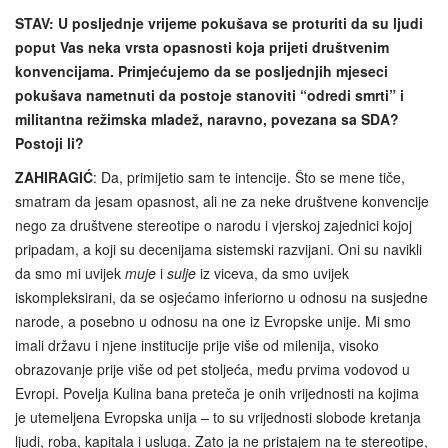
STAV: U posljednje vrijeme pokušava se proturiti da su ljudi
poput Vas neka vrsta opasnosti koja prijeti društvenim
konvencijama. Primjećujemo da se posljednjih mjeseci
pokušava nametnuti da postoje stanoviti “odredi smrti” i
militantna režimska mladež, naravno, povezana sa SDA?
Postoji li?
ZAHIRAGIĆ
: Da, primijetio sam te intencije. Što se mene tiče,
smatram da jesam opasnost, ali ne za neke društvene konvencije
nego za društvene stereotipe o narodu i vjerskoj zajednici kojoj
pripadam, a koji su decenijama sistemski razvijani. Oni su navikli
da smo mi uvijek
muje
i
sulje
iz viceva, da smo uvijek
iskompleksirani, da se osjećamo inferiorno u odnosu na susjedne
narode, a posebno u odnosu na one iz Evropske unije. Mi smo
imali državu i njene institucije prije više od milenija, visoko
obrazovanje prije više od pet stoljeća, među prvima vodovod u
Evropi. Povelja Kulina bana preteča je onih vrijednosti na kojima
je utemeljena Evropska unija – to su vrijednosti slobode kretanja
ljudi, roba, kapitala i usluga. Zato ja ne pristajem na te stereotipe,