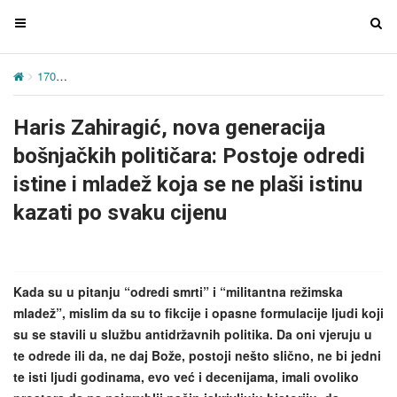
T
T
o
o
g
g
170
Haris Zahiragić, nova generacija bošnjačkih političara: Postoje o
g
g
l
l
Haris Zahiragić, nova generacija
e
e
n
n
bošnjačkih političara: Postoje odredi
a
a
istine i mladež koja se ne plaši istinu
v
v
kazati po svaku cijenu
i
i
g
g
a
a
t
t
Kada su u pitanju “odredi smrti” i “militantna režimska
i
i
mladež”, mislim da su to fikcije i opasne formulacije ljudi koji
o
o
su se stavili u službu antidržavnih politika. Da oni vjeruju u
n
n
te odrede ili da, ne daj Bože, postoji nešto slično, ne bi jedni
te isti ljudi godinama, evo već i decenijama, imali ovoliko