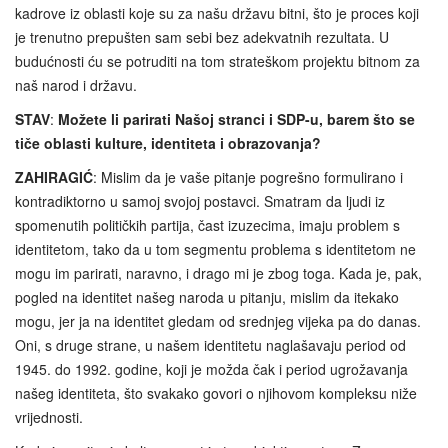
kadrove iz oblasti koje su za našu državu bitni, što je proces koji
je trenutno prepušten sam sebi bez adekvatnih rezultata. U
budućnosti ću se potruditi na tom strateškom projektu bitnom za
naš narod i državu.
STAV
:
Možete li parirati Našoj stranci i SDP-u, barem što se
tiče oblasti kulture, identiteta i obrazovanja?
ZAHIRAGIĆ
: Mislim da je vaše pitanje pogrešno formulirano i
kontradiktorno u samoj svojoj postavci. Smatram da ljudi iz
spomenutih političkih partija, čast izuzecima, imaju problem s
identitetom, tako da u tom segmentu problema s identitetom ne
mogu im parirati, naravno, i drago mi je zbog toga. Kada je, pak,
pogled na identitet našeg naroda u pitanju, mislim da itekako
mogu, jer ja na identitet gledam od srednjeg vijeka pa do danas.
Oni, s druge strane, u našem identitetu naglašavaju period od
1945. do 1992. godine, koji je možda čak i period ugrožavanja
našeg identiteta, što svakako govori o njihovom kompleksu niže
vrijednosti.