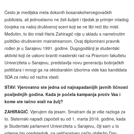
Često je medijska meta dokonih bosanskohercegovačkih
publicista, ali jednostavno ne želi šutjeti i rijedak je primjer mladog
čovjeka na našoj društvenoj sceni koji se ne libi reći što misli.
Međutim, to što misli Haris Zahiragić nije u skladu s nametnutim
političko-društvenim mainstreamom. Ovaj diplomirani pravnik
rođen je u Sarajevu 1991. godine. Dugogodišnji je studentski
aktivist koji će uskoro braniti masterski rad na Pravnom fakultetu
Univerziteta u Sarajevu, predstavlja novu generaciju bošnjačkih
političara i mnogi ga na oktobarskim izborima vide kao kandidata
SDA za neku od razina vlasti.
STAV: Vjerovatno ste jedna od najnapadanijih javnih ličnosti
posljednjih godina. Kada je počela kampanja protiv Vas i
kome ste tačno stali na žulj?
ZAHIRAGIĆ
: Vjerujem da jesam. Smatram da je više razloga za
to. Sistemski napadi započeli su od 1. marta 2016. godine, kada
je Studentski parlament Univerziteta u Sarajevu, čiji sam u to
vrijeme bio predsjednik, na veličanstven način obilježio Dan