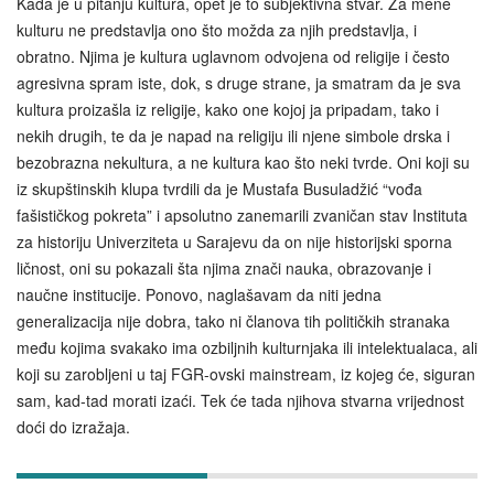
Kada je u pitanju kultura, opet je to subjektivna stvar. Za mene
kulturu ne predstavlja ono što možda za njih predstavlja, i
obratno. Njima je kultura uglavnom odvojena od religije i često
agresivna spram iste, dok, s druge strane, ja smatram da je sva
kultura proizašla iz religije, kako one kojoj ja pripadam, tako i
nekih drugih, te da je napad na religiju ili njene simbole drska i
bezobrazna nekultura, a ne kultura kao što neki tvrde. Oni koji su
iz skupštinskih klupa tvrdili da je Mustafa Busuladžić “vođa
fašističkog pokreta” i apsolutno zanemarili zvaničan stav Instituta
za historiju Univerziteta u Sarajevu da on nije historijski sporna
ličnost, oni su pokazali šta njima znači nauka, obrazovanje i
naučne institucije. Ponovo, naglašavam da niti jedna
generalizacija nije dobra, tako ni članova tih političkih stranaka
među kojima svakako ima ozbiljnih kulturnjaka ili intelektualaca, ali
koji su zarobljeni u taj FGR-ovski mainstream, iz kojeg će, siguran
sam, kad-tad morati izaći. Tek će tada njihova stvarna vrijednost
doći do izražaja.