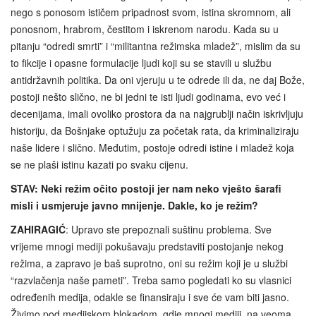
nego s ponosom ističem pripadnost svom, istina skromnom, ali
ponosnom, hrabrom, čestitom i iskrenom narodu. Kada su u
pitanju “odredi smrti” i “militantna režimska mladež”, mislim da su
to fikcije i opasne formulacije ljudi koji su se stavili u službu
antidržavnih politika. Da oni vjeruju u te odrede ili da, ne daj Bože,
postoji nešto slično, ne bi jedni te isti ljudi godinama, evo već i
decenijama, imali ovoliko prostora da na najgrublji način iskrivljuju
historiju, da Bošnjake optužuju za početak rata, da kriminaliziraju
naše lidere i slično. Međutim, postoje odredi istine i mladež koja
se ne plaši istinu kazati po svaku cijenu.
STAV: Neki režim očito postoji jer nam neko vješto šarafi
misli i usmjeruje javno mnijenje. Dakle, ko je režim?
ZAHIRAGIĆ
: Upravo ste prepoznali suštinu problema. Sve
vrijeme mnogi mediji pokušavaju predstaviti postojanje nekog
režima, a zapravo je baš suprotno, oni su režim koji je u službi
“razvlačenja naše pameti”. Treba samo pogledati ko su vlasnici
određenih medija, odakle se finansiraju i sve će vam biti jasno.
Živimo pod medijskom blokadom, gdje mnogi mediji, na veoma