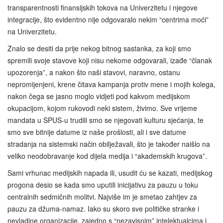
transparentnosti finansijskih tokova na Univerzitetu i njegove
integracije, što evidentno nije odgovaralo nekim “centrima moći”
na Univerzitetu.
Znalo se desiti da prije nekog bitnog sastanka, za koji smo
spremili svoje stavove koji nisu nekome odgovarali, izađe “članak
upozorenja”, a nakon što naši stavovi, naravno, ostanu
nepromijenjeni, krene čitava kampanja protiv mene i mojih kolega,
nakon čega se jasno moglo vidjeti pod kakvom medijskom
okupacijom, kojom rukovodi neki sistem, živimo. Sve vrijeme
mandata u SPUS-u trudili smo se njegovati kulturu sjećanja, te
smo sve bitnije datume iz naše prošlosti, ali i sve datume
stradanja na sistemski način obilježavali, što je također naišlo na
veliko neodobravanje kod dijela medija i “akademskih krugova”.
Sami vrhunac medijskih napada ili, usudit ću se kazati, medijskog
progona desio se kada smo uputili inicijativu za pauzu u toku
centralnih sedmičnih molitvi. Najviše im je smetao zahtjev za
pauzu za džuma‑namaz. Iako su skoro sve političke stranke i
nevladine organizacije, zajedno s “nezavisnim” intelektualcima i