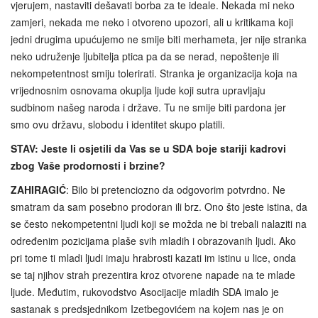
vjerujem, nastaviti dešavati borba za te ideale. Nekada mi neko
zamjeri, nekada me neko i otvoreno upozori, ali u kritikama koji
jedni drugima upućujemo ne smije biti merhameta, jer nije stranka
neko udruženje ljubitelja ptica pa da se nerad, nepoštenje ili
nekompetentnost smiju tolerirati. Stranka je organizacija koja na
vrijednosnim osnovama okuplja ljude koji sutra upravljaju
sudbinom našeg naroda i države. Tu ne smije biti pardona jer
smo ovu državu, slobodu i identitet skupo platili.
STAV: Jeste li osjetili da Vas se u SDA boje stariji kadrovi
zbog Vaše prodornosti i brzine?
ZAHIRAGIĆ
: Bilo bi pretenciozno da odgovorim potvrdno. Ne
smatram da sam posebno prodoran ili brz. Ono što jeste istina, da
se često nekompetentni ljudi koji se možda ne bi trebali nalaziti na
određenim pozicijama plaše svih mladih i obrazovanih ljudi. Ako
pri tome ti mladi ljudi imaju hrabrosti kazati im istinu u lice, onda
se taj njihov strah prezentira kroz otvorene napade na te mlade
ljude. Međutim, rukovodstvo Asocijacije mladih SDA imalo je
sastanak s predsjednikom Izetbegovićem na kojem nas je on