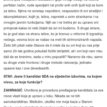
perfidan način, vode specijalni rat protiv svih onih ljudi koji se bore
za istinu. Njima ne smetaju nepošteni, nesposobni ili oni strašljivi i
iskompleksirani, kojih je, istina, napretek u svim strankama i na
mnogim javnim funkcijama. Njih se i ne tretira jer su upravo oni
primjerak kakav bi neki željeli da svi mi budemo. S druge strane,
ko je god stao na stranu istine, ko je krenuo u reforme ili izgradnju
nečega, veoma brzo se našao na meti tih sinhroniziranih napada.
Želio bih pitati vaše čitaoce da li misle da su oni koji su nas prije
samo 20-tak godina pokušali fizički istrijebiti, ali i oni koji nam nisu
dali da se branimo, sada u miru popustili? Naravno da nisu, samo
su druge vrste frontova i druge metode ratovanja, jednako
opasne kao i one devedesetih.
STAV: Jeste li kandidat SDA na sljedećim izborima, na kojem
nivou, za koje funkcije?
ZAHIRAGIĆ
: Utvrđena je procedura predlaganja kandidata za sve
nivoe vlasti koja je upravo u toku. Nikada se ne bih
samokandidirao. Međutim, ukoliko me moja baza u Starom