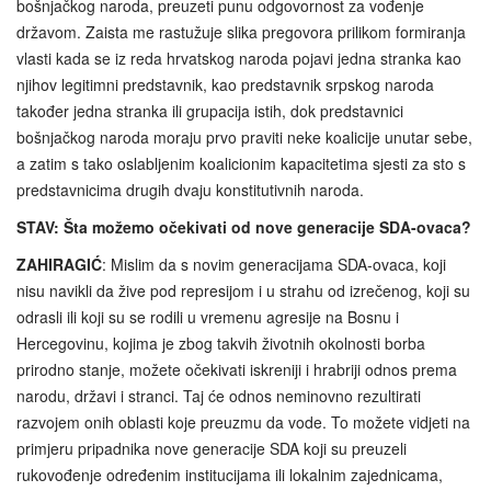
bošnjačkog naroda, preuzeti punu odgovornost za vođenje
državom. Zaista me rastužuje slika pregovora prilikom formiranja
vlasti kada se iz reda hrvatskog naroda pojavi jedna stranka kao
njihov legitimni predstavnik, kao predstavnik srpskog naroda
također jedna stranka ili grupacija istih, dok predstavnici
bošnjačkog naroda moraju prvo praviti neke koalicije unutar sebe,
a zatim s tako oslabljenim koalicionim kapacitetima sjesti za sto s
predstavnicima drugih dvaju konstitutivnih naroda.
STAV: Šta možemo očekivati od nove generacije SDA-ovaca?
ZAHIRAGIĆ
: Mislim da s novim generacijama SDA-ovaca, koji
nisu navikli da žive pod represijom i u strahu od izrečenog, koji su
odrasli ili koji su se rodili u vremenu agresije na Bosnu i
Hercegovinu, kojima je zbog takvih životnih okolnosti borba
prirodno stanje, možete očekivati iskreniji i hrabriji odnos prema
narodu, državi i stranci. Taj će odnos neminovno rezultirati
razvojem onih oblasti koje preuzmu da vode. To možete vidjeti na
primjeru pripadnika nove generacije SDA koji su preuzeli
rukovođenje određenim institucijama ili lokalnim zajednicama,