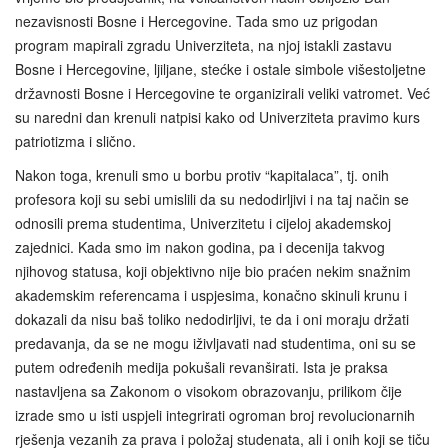
nezavisnosti Bosne i Hercegovine. Tada smo uz prigodan
program mapirali zgradu Univerziteta, na njoj istakli zastavu
Bosne i Hercegovine, ljiljane, stećke i ostale simbole višestoljetne
državnosti Bosne i Hercegovine te organizirali veliki vatromet. Već
su naredni dan krenuli natpisi kako od Univerziteta pravimo kurs
patriotizma i slično.
Nakon toga, krenuli smo u borbu protiv “kapitalaca”, tj. onih
profesora koji su sebi umislili da su nedodirljivi i na taj način se
odnosili prema studentima, Univerzitetu i cijeloj akademskoj
zajednici. Kada smo im nakon godina, pa i decenija takvog
njihovog statusa, koji objektivno nije bio praćen nekim snažnim
akademskim referencama i uspjesima, konačno skinuli krunu i
dokazali da nisu baš toliko nedodirljivi, te da i oni moraju držati
predavanja, da se ne mogu iživljavati nad studentima, oni su se
putem određenih medija pokušali revanširati. Ista je praksa
nastavljena sa Zakonom o visokom obrazovanju, prilikom čije
izrade smo u isti uspjeli integrirati ogroman broj revolucionarnih
rješenja vezanih za prava i položaj studenata, ali i onih koji se tiču