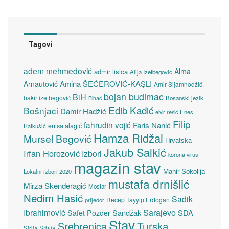
Tagovi
adem mehmedović
Alma
admir lisica
Alija Izetbegović
Amina ŠEĆEROVIĆ-KAŞLI
Arnautović
Amir Sijamhodžić.
bojan budimac
BiH
bakir izetbegović
Bosanski jezik
Bihać
Edib Kadić
Bošnjaci
Damir Hadžić
elvir resić
Enes
Filip
fahrudin vojić
Faris Nanić
enisa alagić
Ratkušić
Hamza Ridžal
Mursel Begović
Hrvatska
Jakub Salkić
Irfan Horozović
Izbori
korona virus
magazin stav
Mahir Sokolija
Lokalni izbori 2020
mustafa drnišlić
Mirza Skenderagić
Mostar
Nedim Hasić
Sadik
Recep Tayyip Erdogan
prijedor
Sarajevo
Ibrahimović
Sandžak
SDA
Safet Pozder
Stav
Turska
Srebrenica
Srbija
Sirija