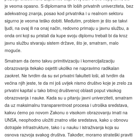
je veoma opasno. S diplomama tih loših privatnih univerziteta, bez
adekvatnog znanja, posao kod privatnika i u realnom sektoru
sigurno je veoma teško dobiti. Međutim, problem je što se takvi
ljudi, na ovaj ili na onaj način, redovno primaju u javnu službu, a
onda oni koji su pristali da kupe svoju diplomu trebali bi da kroz
javnu službu stvaraju sistem države, što je, smatram, malo
moguće.
Smatram da ćemo takvu primitivizaciju i komercijalizaciju
obrazovanja itekako osjetiti ukoliko ne napravimo radikalan
zaokret. Ne tvrdim da su svi privatni fakulteti loši, ali tvrdim da
većina njih jeste, te da mi još uvijek nismo društvo koje je zrelo za
privatni kapital u tako bitnoj društvenoj oblasti poput visokog
obrazovanja i nauke. Kada su u pitanju javni univerziteti, smatram
da uz maksimalnu transparentnost procesa i utroška sredstava,
kakvu ćemo po novom Zakonu o visokom obrazovanju imati na
UNSA, neophodno uložiti znatno više sredstava, kako u obnovu
dotrajale infrastrukture, tako i u nauku i istraživanja koja su
osnova razvoja svakog društva. Također, moramo strateški praviti