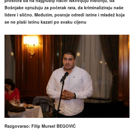
prostora da na najgrublji način iskrivljuju historiju, da
Bošnjake optužuju za početak rata, da kriminaliziraju naše
lidere i slično. Međutim, postoje odredi istine i mladež koja
se ne plaši istinu kazati po svaku cijenu
Razgovarao: Filip Mursel BEGOVIĆ