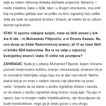
koje su nakon njihovog dolaska doživjele preporod. Naravno, i
među mladima, kako u SDA, tako i u drugim strankama, ima onih
koji na politiku gledaju kao na priliku za ličnu izgradnju bez velike
želje da rade na izgradnji društva i države, ali mislim da su njihovi
dometi ograničeni.
STAV: Vi uporno odbijate šutjeti, niste se libili stresti u brk
šta ih ide – ni Muhamedu Filipoviću, a ni Enveru Kazazu. No,
ovo dvoje su bliski Radončićevoj stranci, ali Vi se niste libili
ni kritike SDA kadrovima. Šta to ne valja u najvećoj
bošnjačkoj stranci i kako Vi vidite tok promjena?
ZAHIRAGIĆ
: Kada je u pitanju Muhamed Filipović, kojem moramo
priznati nevjerovatnu količinu znanja i obrazovanja, smatram da je
on iznevjerio historijsku ulogu koju mu je dao naš narod. Naime,
status koji je on imao u našem narodu nije iskoristio na pravi
način. Umjesto da se stavio u službu izgradnje države i naroda,
on se stavio u službu izgradnje svog imena i svog ega. Taj ego ni
njemu, kao ni mnogim našim intelektualcima, nije dozvoljavao da
bude konstruktivan, nego ga je često gurao u onu drugu