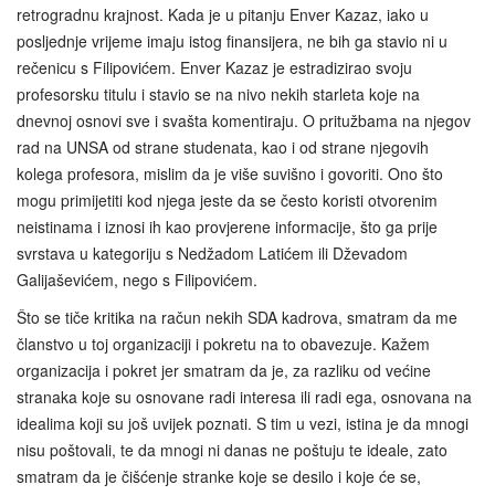
retrogradnu krajnost. Kada je u pitanju Enver Kazaz, iako u
posljednje vrijeme imaju istog finansijera, ne bih ga stavio ni u
rečenicu s Filipovićem. Enver Kazaz je estradizirao svoju
profesorsku titulu i stavio se na nivo nekih starleta koje na
dnevnoj osnovi sve i svašta komentiraju. O pritužbama na njegov
rad na UNSA od strane studenata, kao i od strane njegovih
kolega profesora, mislim da je više suvišno i govoriti. Ono što
mogu primijetiti kod njega jeste da se često koristi otvorenim
neistinama i iznosi ih kao provjerene informacije, što ga prije
svrstava u kategoriju s Nedžadom Latićem ili Dževadom
Galijaševićem, nego s Filipovićem.
Što se tiče kritika na račun nekih SDA kadrova, smatram da me
članstvo u toj organizaciji i pokretu na to obavezuje. Kažem
organizacija i pokret jer smatram da je, za razliku od većine
stranaka koje su osnovane radi interesa ili radi ega, osnovana na
idealima koji su još uvijek poznati. S tim u vezi, istina je da mnogi
nisu poštovali, te da mnogi ni danas ne poštuju te ideale, zato
smatram da je čišćenje stranke koje se desilo i koje će se,