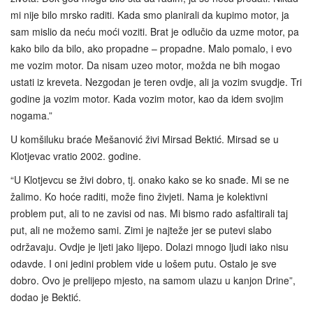
mi nije bilo mrsko raditi. Kada smo planirali da kupimo motor, ja
sam mislio da neću moći voziti. Brat je odlučio da uzme motor, pa
kako bilo da bilo, ako propadne – propadne. Malo pomalo, i evo
me vozim motor. Da nisam uzeo motor, možda ne bih mogao
ustati iz kreveta. Nezgodan je teren ovdje, ali ja vozim svugdje. Tri
godine ja vozim motor. Kada vozim motor, kao da idem svojim
nogama.”
U komšiluku braće Mešanović živi Mirsad Bektić. Mirsad se u
Klotjevac vratio 2002. godine.
“U Klotjevcu se živi dobro, tj. onako kako se ko snađe. Mi se ne
žalimo. Ko hoće raditi, može fino živjeti. Nama je kolektivni
problem put, ali to ne zavisi od nas. Mi bismo rado asfaltirali taj
put, ali ne možemo sami. Zimi je najteže jer se putevi slabo
održavaju. Ovdje je ljeti jako lijepo. Dolazi mnogo ljudi iako nisu
odavde. I oni jedini problem vide u lošem putu. Ostalo je sve
dobro. Ovo je prelijepo mjesto, na samom ulazu u kanjon Drine”,
dodao je Bektić.