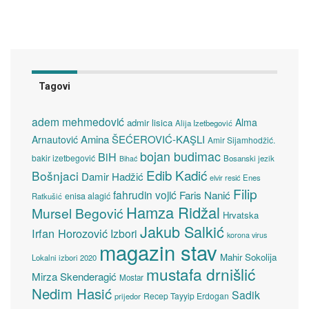
Tagovi
adem mehmedović
Alma
admir lisica
Alija Izetbegović
Amina ŠEĆEROVIĆ-KAŞLI
Arnautović
Amir Sijamhodžić.
bojan budimac
BiH
bakir izetbegović
Bosanski jezik
Bihać
Edib Kadić
Bošnjaci
Damir Hadžić
elvir resić
Enes
Filip
fahrudin vojić
Faris Nanić
enisa alagić
Ratkušić
Hamza Ridžal
Mursel Begović
Hrvatska
Jakub Salkić
Irfan Horozović
Izbori
korona virus
magazin stav
Mahir Sokolija
Lokalni izbori 2020
mustafa drnišlić
Mirza Skenderagić
Mostar
Nedim Hasić
Sadik
Recep Tayyip Erdogan
prijedor