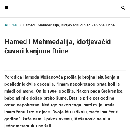
T
T
o
o
g
g
146
Hamed i Mehmedalija, klotjevački čuvari kanjona Drine
g
g
l
l
Hamed i Mehmedalija, klotjevački
e
e
n
n
čuvari kanjona Drine
a
a
v
v
i
i
g
g
Porodica Hameda Mešanovća prošla je brojna iskušenja u
a
a
posljednje dvije decenije. “Imam nepokretnog brata koji je
t
t
mlađi od mene. On je 1984. godište. Nakon pada Srebrenice,
i
i
babo mi nije došao preko šume. Brat je prije pet godina
o
o
ostao nepokretan. Nedugo nakon toga, mati mi je umrla.
n
n
Imam ženu i troje djece. Dvoje idu u školu, treće ima četiri
godine”, kaže nam. Uprkos svemu, Mešanović se ni u
jednom trenutku ne žali