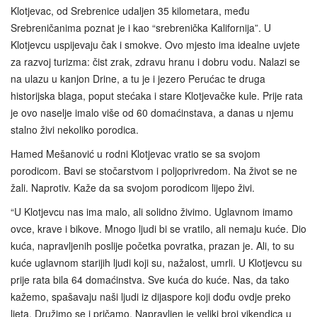
Klotjevac, od Srebrenice udaljen 35 kilometara, među
Srebreničanima poznat je i kao “srebrenička Kalifornija”. U
Klotjevcu uspijevaju čak i smokve. Ovo mjesto ima idealne uvjete
za razvoj turizma: čist zrak, zdravu hranu i dobru vodu. Nalazi se
na ulazu u kanjon Drine, a tu je i jezero Perućac te druga
historijska blaga, poput stećaka i stare Klotjevačke kule. Prije rata
je ovo naselje imalo više od 60 domaćinstava, a danas u njemu
stalno živi nekoliko porodica.
Hamed Mešanović u rodni Klotjevac vratio se sa svojom
porodicom. Bavi se stočarstvom i poljoprivredom. Na život se ne
žali. Naprotiv. Kaže da sa svojom porodicom lijepo živi.
“U Klotjevcu nas ima malo, ali solidno živimo. Uglavnom imamo
ovce, krave i bikove. Mnogo ljudi bi se vratilo, ali nemaju kuće. Dio
kuća, napravljenih poslije početka povratka, prazan je. Ali, to su
kuće uglavnom starijih ljudi koji su, nažalost, umrli. U Klotjevcu su
prije rata bila 64 domaćinstva. Sve kuća do kuće. Nas, da tako
kažemo, spašavaju naši ljudi iz dijaspore koji dođu ovdje preko
ljeta. Družimo se i pričamo. Napravljen je veliki broj vikendica u