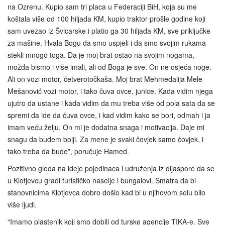
na Ozrenu. Kupio sam tri placa u Federaciji BiH, koja su me
koštala više od 100 hiljada KM, kupio traktor prošle godine koji
sam uvezao iz Švicarske i platio ga 30 hiljada KM, sve priključke
za mašine. Hvala Bogu da smo uspjeli i da smo svojim rukama
stekli mnogo toga. Da je moj brat ostao na svojim nogama,
možda bismo i više imali, ali od Boga je sve. On ne osjeća noge.
Ali on vozi motor, četverotočkaša. Moj brat Mehmedalija Mele
Mešanović vozi motor, i tako čuva ovce, junice. Kada vidim njega
ujutro da ustane i kada vidim da mu treba više od pola sata da se
spremi da ide da čuva ovce, i kad vidim kako se bori, odmah i ja
imam veću želju. On mi je dodatna snaga i motivacija. Daje mi
snagu da budem bolji. Za mene je svaki čovjek samo čovjek, i
tako treba da bude”, poručuje Hamed.
Pozitivno gleda na ideje pojedinaca i udruženja iz dijaspore da se
u Klotjevcu gradi turističko naselje i bungalovi. Smatra da bi
stanovnicima Klotjevca dobro došlo kad bi u njihovom selu bilo
više ljudi.
“Imamo plastenik koji smo dobili od turske agencije TIKA-e. Sve