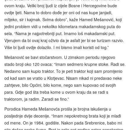
ovom kraju. Veliki broj ljudi iz cijele Bosne i Hercegovine bude
ovdje ljeti. Nama to dobro dođe jer oni od nas kupe janjadi,
mlijeko, sir i kajmak. Svima dobro”, kaže Hamed Mešanović, koji
jedini problem vidi u nekoliko kilometara makadamskog puta do
sela. “Nama je najpotrebniji put. Imamo loš makadamski put.
Vjerujem da bi ovaj kraj oživio da je asfalt jer bi se turizam razvio.
Više bi ljudi ovdje dolazilo. I mi bismo imali koristi od tog.”
Mešanović se bavi stočarstvom. U zimskom periodu njegovo
stado broji oko 120 ovaca: “Imam sedmero krupne stoke. Radi se.
Nedavno sam kupio traktor. To je peti traktor koji sam promijenio
od kad sam se vratio u Klotjevac. Nisam nikad ni predavao neke
zahtjeve, bilo Općini, bilo kome, nego sam kupovao od svojih
para. Gdje god šta treba kome u ovom kraju da se radi s
traktorom, ja radim. Zaradi se fino.”
Porodica Hameda Mešanovća prošla je brojna iskušenja u
posljednje dvije decenije. “Imam nepokretnog brata koji je mlađi
od mene. On je 1984. godište. Nakon pada Srebrenice, babo mi
nije došao preko šume. Brat je prije pet godina ostao nepokretan.