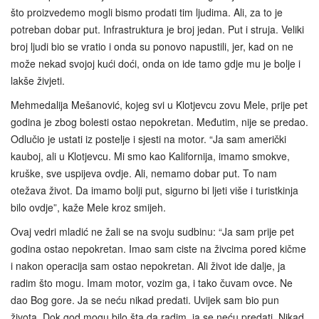
što proizvedemo mogli bismo prodati tim ljudima. Ali, za to je
potreban dobar put. Infrastruktura je broj jedan. Put i struja. Veliki
broj ljudi bio se vratio i onda su ponovo napustili, jer, kad on ne
može nekad svojoj kući doći, onda on ide tamo gdje mu je bolje i
lakše živjeti.
Mehmedalija Mešanović, kojeg svi u Klotjevcu zovu Mele, prije pet
godina je zbog bolesti ostao nepokretan. Međutim, nije se predao.
Odlučio je ustati iz postelje i sjesti na motor. “Ja sam američki
kauboj, ali u Klotjevcu. Mi smo kao Kalifornija, imamo smokve,
kruške, sve uspijeva ovdje. Ali, nemamo dobar put. To nam
otežava život. Da imamo bolji put, sigurno bi ljeti više i turistkinja
bilo ovdje”, kaže Mele kroz smijeh.
Ovaj vedri mladić ne žali se na svoju sudbinu: “Ja sam prije pet
godina ostao nepokretan. Imao sam ciste na živcima pored kičme
i nakon operacija sam ostao nepokretan. Ali život ide dalje, ja
radim što mogu. Imam motor, vozim ga, i tako čuvam ovce. Ne
dao Bog gore. Ja se neću nikad predati. Uvijek sam bio pun
života. Dok god mogu bilo šta da radim, ja se neću predati. Nikad