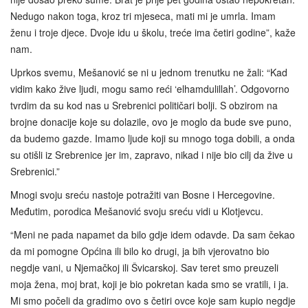
Nedugo nakon toga, kroz tri mjeseca, mati mi je umrla. Imam
ženu i troje djece. Dvoje idu u školu, treće ima četiri godine”, kaže
nam.
Uprkos svemu, Mešanović se ni u jednom trenutku ne žali: “Kad
vidim kako žive ljudi, mogu samo reći ‘elhamdulillah’. Odgovorno
tvrdim da su kod nas u Srebrenici političari bolji. S obzirom na
brojne donacije koje su dolazile, ovo je moglo da bude sve puno,
da budemo gazde. Imamo ljude koji su mnogo toga dobili, a onda
su otišli iz Srebrenice jer im, zapravo, nikad i nije bio cilj da žive u
Srebrenici.”
Mnogi svoju sreću nastoje potražiti van Bosne i Hercegovine.
Međutim, porodica Mešanović svoju sreću vidi u Klotjevcu.
“Meni ne pada napamet da bilo gdje idem odavde. Da sam čekao
da mi pomogne Općina ili bilo ko drugi, ja bih vjerovatno bio
negdje vani, u Njemačkoj ili Švicarskoj. Sav teret smo preuzeli
moja žena, moj brat, koji je bio pokretan kada smo se vratili, i ja.
Mi smo počeli da gradimo ovo s četiri ovce koje sam kupio negdje