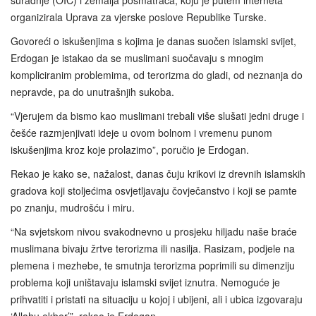
suradnje (OIC) i zemalja posmatrača, koju je putem interneta
organizirala Uprava za vjerske poslove Republike Turske.
Govoreći o iskušenjima s kojima je danas suočen islamski svijet,
Erdogan je istakao da se muslimani suočavaju s mnogim
kompliciranim problemima, od terorizma do gladi, od neznanja do
nepravde, pa do unutrašnjih sukoba.
“Vjerujem da bismo kao muslimani trebali više slušati jedni druge i
češće razmjenjivati ideje u ovom bolnom i vremenu punom
iskušenjima kroz koje prolazimo”, poručio je Erdogan.
Rekao je kako se, nažalost, danas čuju krikovi iz drevnih islamskih
gradova koji stoljećima osvjetljavaju čovječanstvo i koji se pamte
po znanju, mudrošću i miru.
“Na svjetskom nivou svakodnevno u prosjeku hiljadu naše braće
muslimana bivaju žrtve terorizma ili nasilja. Rasizam, podjele na
plemena i mezhebe, te smutnja terorizma poprimili su dimenziju
problema koji uništavaju islamski svijet iznutra. Nemoguće je
prihvatiti i pristati na situaciju u kojoj i ubijeni, ali i ubica izgovaraju