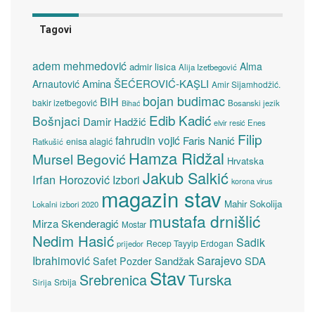
Tagovi
adem mehmedović
Alma
admir lisica
Alija Izetbegović
Amina ŠEĆEROVIĆ-KAŞLI
Arnautović
Amir Sijamhodžić.
bojan budimac
BiH
bakir izetbegović
Bosanski jezik
Bihać
Edib Kadić
Bošnjaci
Damir Hadžić
elvir resić
Enes
Filip
fahrudin vojić
Faris Nanić
enisa alagić
Ratkušić
Hamza Ridžal
Mursel Begović
Hrvatska
Jakub Salkić
Irfan Horozović
Izbori
korona virus
magazin stav
Mahir Sokolija
Lokalni izbori 2020
mustafa drnišlić
Mirza Skenderagić
Mostar
Nedim Hasić
Sadik
Recep Tayyip Erdogan
prijedor
Sarajevo
Ibrahimović
Sandžak
SDA
Safet Pozder
Stav
Turska
Srebrenica
Srbija
Sirija