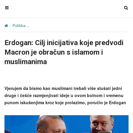
T
T
o
o
g
g
Politika
Erdogan: Cilj inicijativa koje predvodi Macron je obračun s
g
g
l
l
Erdogan: Cilj inicijativa koje predvodi
e
e
n
n
Macron je obračun s islamom i
a
a
muslimanima
v
v
i
i
g
g
a
a
Vjerujem da bismo kao muslimani trebali više slušati jedni
t
t
druge i češće razmjenjivati ​​ideje u ovom bolnom i vremenu
i
i
punom iskušenjima kroz koje prolazimo, poručio je Erdogan
o
o
n
n