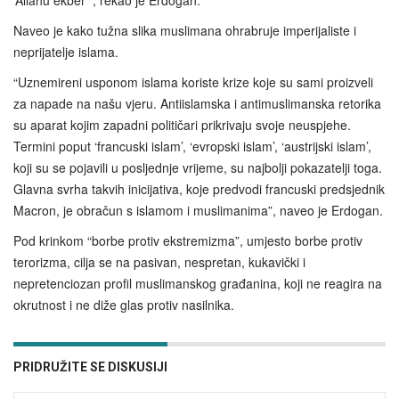
‘Allahu ekber’”, rekao je Erdogan.
Naveo je kako tužna slika muslimana ohrabruje imperijaliste i
neprijatelje islama.
“Uznemireni usponom islama koriste krize koje su sami proizveli
za napade na našu vjeru. Antiislamska i antimuslimanska retorika
su aparat kojim zapadni političari prikrivaju svoje neuspjehe.
Termini poput ‘francuski islam’, ‘evropski islam’, ‘austrijski islam’,
koji su se pojavili u posljednje vrijeme, su najbolji pokazatelji toga.
Glavna svrha takvih inicijativa, koje predvodi francuski predsjednik
Macron, je obračun s islamom i muslimanima”, naveo je Erdogan.
Pod krinkom “borbe protiv ekstremizma”, umjesto borbe protiv
terorizma, cilja se na pasivan, nespretan, kukavički i
nepretenciozan profil muslimanskog građanina, koji ne reagira na
okrutnost i ne diže glas protiv nasilnika.
PRIDRUŽITE SE DISKUSIJI