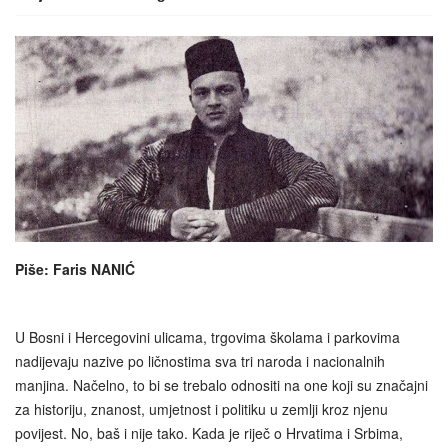
Piše: Faris NANIĆ
U Bosni i Hercegovini ulicama, trgovima školama i parkovima
nadijevaju nazive po ličnostima sva tri naroda i nacionalnih
manjina. Načelno, to bi se trebalo odnositi na one koji su značajni
za historiju, znanost, umjetnost i politiku u zemlji kroz njenu
povijest. No, baš i nije tako. Kada je riječ o Hrvatima i Srbima,