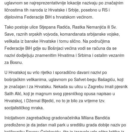
uglavnom se najreprezentativnije lokacije nazivaju po značajnim
ličnostima tih naroda iz Hrvatske i Srbije, posebno u RS i
dijelovima Federacije BiH s hrvatskom većinom.
Tako postoje ulice Stjepana Radića, Rastka Nemanjića ili Sv.
Save, raznih srpskih vojvoda, komandanata srbijanske vojske,
velikaša iz banske Hrvatske i tomu slično. Na područjima
Federacije BiH gdje su Bošnjaci većina vodi se računa da se
nazivi dodjeljuju znamenitim Hrvatima i Srbima i ostalim vezanim
za Bosnu.
U Hrvatskoj su vrlo rijetko i sporadično davani nazivi po
bošnjačkim velikanima, uglavnom po Safvet-begu Bašagiću, koji
je značajan i za Hrvatsku. Nekada su ulicu u Zagrebu imali pjesnik
Salih Alić, koji je magnum svog pjesničkog opusa napisao u
Hrvatskoj, i Džemal Bijedić, no to je bilo za vrijeme tzv.
socijalističkog mraka.
Inicijativom zagrebačkog gradonačelnika Milana Bandića
predloženo je da jedan mali park u središtu grada dobije naziv po
književniku Enveru Čolakoviću, što je izazvalo vrlo oštre kritike iz