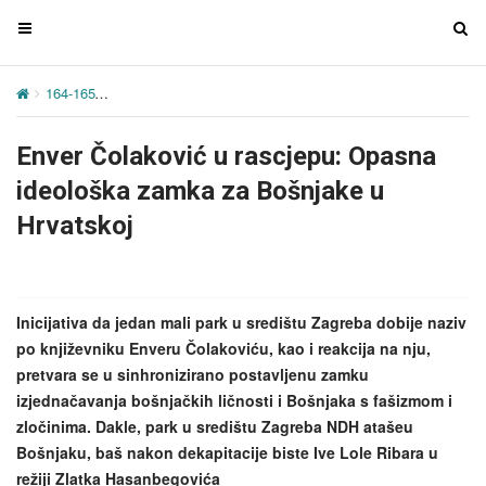
T
T
o
o
g
g
164-165
Enver Čolaković u rascjepu: Opasna ideološka zamka za B
g
g
l
l
Enver Čolaković u rascjepu: Opasna
e
e
n
n
ideološka zamka za Bošnjake u
a
a
Hrvatskoj
v
v
i
i
g
g
a
a
Inicijativa da jedan mali park u središtu Zagreba dobije naziv
t
t
po književniku Enveru Čolakoviću, kao i reakcija na nju,
i
i
pretvara se u sinhronizirano postavljenu zamku
o
o
izjednačavanja bošnjačkih ličnosti i Bošnjaka s fašizmom i
n
n
zločinima. Dakle, park u središtu Zagreba NDH atašeu
Bošnjaku, baš nakon dekapitacije biste Ive Lole Ribara u
režiji Zlatka Hasanbegovića