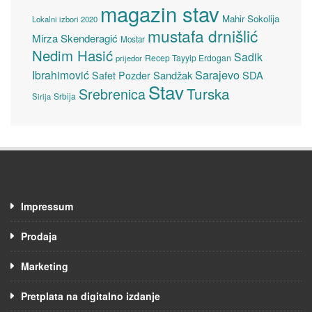
magazin stav
Mahir Sokolija
Lokalni izbori 2020
mustafa drnišlić
Mirza Skenderagić
Mostar
Nedim Hasić
Sadik
Recep Tayyip Erdogan
prijedor
Sarajevo
Ibrahimović
Sandžak
SDA
Safet Pozder
Stav
Turska
Srebrenica
Srbija
Sirija
Impressum
Prodaja
Marketing
Pretplata na digitalno izdanje