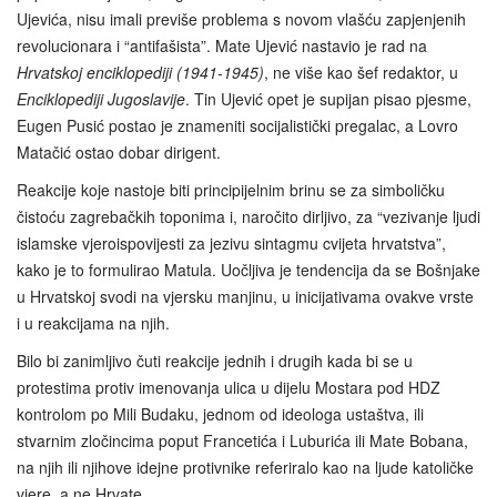
Ujevića, nisu imali previše problema s novom vlašću zapjenjenih
revolucionara i “antifašista”. Mate Ujević nastavio je rad na
Hrvatskoj enciklopediji (1941-1945)
, ne više kao šef redaktor, u
Enciklopediji Jugoslavije
. Tin Ujević opet je supijan pisao pjesme,
Eugen Pusić postao je znameniti socijalistički pregalac, a Lovro
Matačić ostao dobar dirigent.
Reakcije koje nastoje biti principijelnim brinu se za simboličku
čistoću zagrebačkih toponima i, naročito dirljivo, za “vezivanje ljudi
islamske vjeroispovijesti za jezivu sintagmu cvijeta hrvatstva”,
kako je to formulirao Matula. Uočljiva je tendencija da se Bošnjake
u Hrvatskoj svodi na vjersku manjinu, u inicijativama ovakve vrste
i u reakcijama na njih.
Bilo bi zanimljivo čuti reakcije jednih i drugih kada bi se u
protestima protiv imenovanja ulica u dijelu Mostara pod HDZ
kontrolom po Mili Budaku, jednom od ideologa ustaštva, ili
stvarnim zločincima poput Francetića i Luburića ili Mate Bobana,
na njih ili njihove idejne protivnike referiralo kao na ljude katoličke
vjere, a ne Hrvate.