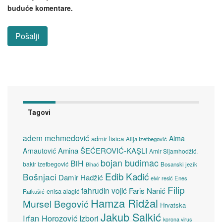
buduće komentare.
Tagovi
adem mehmedović
Alma
admir lisica
Alija Izetbegović
Amina ŠEĆEROVIĆ-KAŞLI
Arnautović
Amir Sijamhodžić.
bojan budimac
BiH
bakir izetbegović
Bosanski jezik
Bihać
Edib Kadić
Bošnjaci
Damir Hadžić
elvir resić
Enes
Filip
fahrudin vojić
Faris Nanić
enisa alagić
Ratkušić
Hamza Ridžal
Mursel Begović
Hrvatska
Jakub Salkić
Irfan Horozović
Izbori
korona virus