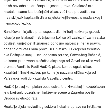
nekih nevladinih udruženja i mjesne uprave. Čolaković nije
značajan samo kao bošnjački pisac, već i kao prevodilac na
hrvatski jezik kapitalnih djela svjetske književnosti s mađarskog i
njemačkog jezika.
Bandićeva inicijativa prati uspostavljen kriterij nazivanja gradskih
lokacija po istaknutim Bošnjacima koji su bili zaslužni i za hrvatsku
povijest, umjetnost ili znanost, odnosno najčešće, ne i u pravilu,
dobar dio života i rada proveli u Hrvatskoj. U Zagrebu trenutno
dva Bošnjaka imaju ulice, odnosno prilaze, Safvet-beg Bašagić,
po kome je nazvana pješačka aleja koja od Gavelline ulice vodi
prema džamiji, te Fadil Hadžić, pisac, komediograf, slikar,
kazališni i filmski režiser, po kome je nazvana uličica koja od
Varšavske vodi do kazališta Gavella u centru.
Hadžić je svoj kompletan opus ostvario u Hrvatskoj i nezaobilazan
je u kreiranju pozorišne i književne scene u Zagrebu poslije
Drugog svjetskog rata.
Reakcije dijela nevladinog sektora i lokalne uprave na inicijativu