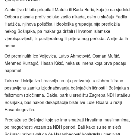
Zanimljivo bi bilo priupitati Matulu ili Radu Borić, koja je na sjednici
Odbora glasala protiv odluke zašto nikada, osim u slučaju Fadila
Hadžića, njihova politička i ideološka grupacija nije predložila
nekog Bošnjaka, pa makar ga držali i Hrvatom islamske
vjeroispovijesti, iz poslijeratnog ili prijeratnog perioda. A nije da ih
nema.
Od preminulih Ico Voljevica, Lutvo Ahmetović, Osman Muftić,
Mehmed Kurtagić, Hasan Kikić, neka su imena koja prva padaju
napamet.
Tako se i inicijativa i reakcija na nju pretvaraju u sinhronizirano
postavljenu zamku izjednačavanja bošnjačkih ličnosti i Bošnjaka s
fašizmom i zločinima. Dakle, park u središtu Zagreba NDH atašeu
Bošnjaku, baš nakon dekapitacije biste Ive Lole Ribara u režiji
Hasanbegovića.
Predlažu se Bošnjaci koje se ima smatrati Hrvatima muslimanima,
po mogućnosti vezani za NDH period. Baš kako su se misleći
Bošnjaci pribojavali da će Hasanbegović koalicijski ucjenjivati