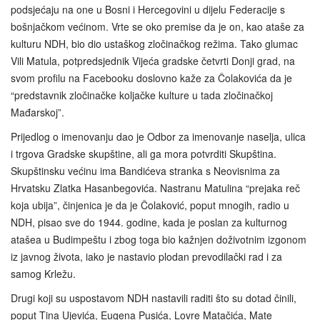
podsjećaju na one u Bosni i Hercegovini u dijelu Federacije s
bošnjačkom većinom. Vrte se oko premise da je on, kao ataše za
kulturu NDH, bio dio ustaškog zločinačkog režima. Tako glumac
Vili Matula, potpredsjednik Vijeća gradske četvrti Donji grad, na
svom profilu na Facebooku doslovno kaže za Čolakovića da je
“predstavnik zločinačke koljačke kulture u tada zločinačkoj
Mađarskoj”.
Prijedlog o imenovanju dao je Odbor za imenovanje naselja, ulica
i trgova Gradske skupštine, ali ga mora potvrditi Skupština.
Skupštinsku većinu ima Bandićeva stranka s Neovisnima za
Hrvatsku Zlatka Hasanbegovića. Nastranu Matulina “prejaka reč
koja ubija”, činjenica je da je Čolaković, poput mnogih, radio u
NDH, pisao sve do 1944. godine, kada je poslan za kulturnog
atašea u Budimpeštu i zbog toga bio kažnjen doživotnim izgonom
iz javnog života, iako je nastavio plodan prevodilački rad i za
samog Krležu.
Drugi koji su uspostavom NDH nastavili raditi što su dotad činili,
poput Tina Ujevića, Eugena Pusića, Lovre Matačića, Mate