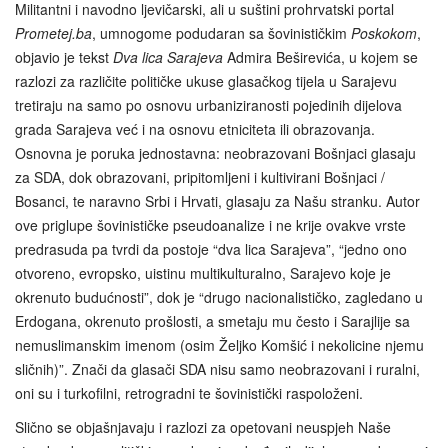
Militantni i navodno ljevičarski, ali u suštini prohrvatski portal
Prometej.ba
, umnogome podudaran sa šovinističkim
Poskokom
,
objavio je tekst
Dva lica Sarajeva
Admira Beširevića, u kojem se
razlozi za različite političke ukuse glasačkog tijela u Sarajevu
tretiraju na samo po osnovu urbaniziranosti pojedinih dijelova
grada Sarajeva već i na osnovu etniciteta ili obrazovanja.
Osnovna je poruka jednostavna: neobrazovani Bošnjaci glasaju
za SDA, dok obrazovani, pripitomljeni i kultivirani Bošnjaci /
Bosanci, te naravno Srbi i Hrvati, glasaju za Našu stranku. Autor
ove priglupe šovinističke pseudoanalize i ne krije ovakve vrste
predrasuda pa tvrdi da postoje “dva lica Sarajeva”, “jedno ono
otvoreno, evropsko, uistinu multikulturalno, Sarajevo koje je
okrenuto budućnosti”, dok je “drugo nacionalističko, zagledano u
Erdogana, okrenuto prošlosti, a smetaju mu često i Sarajlije sa
nemuslimanskim imenom (osim Željko Komšić i nekolicine njemu
sličnih)”. Znači da glasači SDA nisu samo neobrazovani i ruralni,
oni su i turkofilni, retrogradni te šovinistički raspoloženi.
Slično se objašnjavaju i razlozi za opetovani neuspjeh Naše