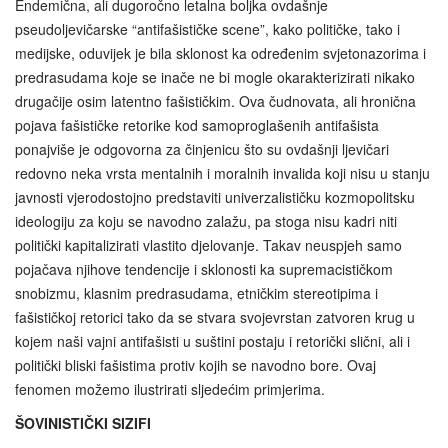
Endemična, ali dugoročno letalna boljka ovdašnje
pseudoljevičarske “antifašističke scene”, kako političke, tako i
medijske, oduvijek je bila sklonost ka određenim svjetonazorima i
predrasudama koje se inače ne bi mogle okarakterizirati nikako
drugačije osim latentno fašističkim. Ova čudnovata, ali hronična
pojava fašističke retorike kod samoproglašenih antifašista
ponajviše je odgovorna za činjenicu što su ovdašnji ljevičari
redovno neka vrsta mentalnih i moralnih invalida koji nisu u stanju
javnosti vjerodostojno predstaviti univerzalističku kozmopolitsku
ideologiju za koju se navodno zalažu, pa stoga nisu kadri niti
politički kapitalizirati vlastito djelovanje. Takav neuspjeh samo
pojačava njihove tendencije i sklonosti ka supremacističkom
snobizmu, klasnim predrasudama, etničkim stereotipima i
fašističkoj retorici tako da se stvara svojevrstan zatvoren krug u
kojem naši vajni antifašisti u suštini postaju i retorički slični, ali i
politički bliski fašistima protiv kojih se navodno bore. Ovaj
fenomen možemo ilustrirati sljedećim primjerima.
ŠOVINISTIČKI SIZIFI