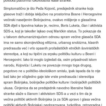
politička platforma rukovodstva Naše stranke.
Simptomatično je što Peđa Kojović, predsjednik stranke koja
glasove traži i dobija isključivo na prostorima Bosne i Hercegovine
većinski naseljenim Bošnjacima, ovakvo mišljenje o glasačima
SDA dijeli s tipovima kakav je, recimo, Boris Luketa, član i aktivista
SDS-a, koji je također lajkao ovaj Marićkin status. To pokazuje da
u takvom dehumanizirajućem odnosu spram većine glasača SDA
ima ne samo skorojevićkog elitizma, urbanog snobizma, klasnih
predrasuda već i vrlo opasnih profašističkih etničkih šovinističkih
stereotipa, a koji su tipični za srpsku političku kulturu u Bosni i
Hercegovini. Iako bi moglo izgledati da, osim pripadnosti istom
narodu, Kojovića i Luketu ne povezuje mnogo toga drugog,
pogotovo ne u političko-ideološkom smislu, ipak ispada da to nije
baš tako jer očigledno gaje iste vrste predrasuda i stereotipa
spram Bošnjaka, bošnjačke političke kulture i bošnjačkih političkih
ukusa. Činjenica da se predsjednik navodno liberalne Naše
stranke slaže s članom i aktivistom SDS-a u vezi s tim da je
većina politički aktivnih Bošnjaka (a za SDA upravo i glasa većina
politički aktivnih Bošnjaka) neobrazovana, turkofilna, retrogradna i