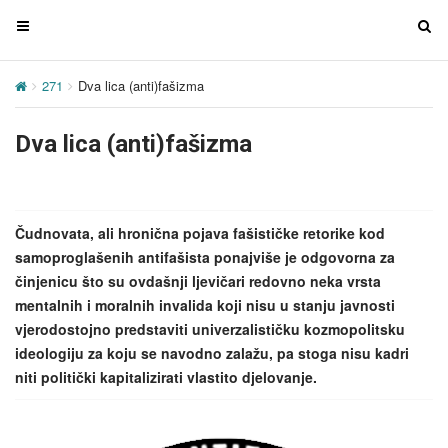
T
T
o
o
g
g
271
Dva lica (anti)fašizma
g
g
l
l
Dva lica (anti)fašizma
e
e
n
n
a
a
v
v
Čudnovata, ali hronična pojava fašističke retorike kod
i
i
samoproglašenih antifašista ponajviše je odgovorna za
g
g
činjenicu što su ovdašnji ljevičari redovno neka vrsta
a
a
mentalnih i moralnih invalida koji nisu u stanju javnosti
t
t
vjerodostojno predstaviti univerzalističku kozmopolitsku
i
i
ideologiju za koju se navodno zalažu, pa stoga nisu kadri
o
o
niti politički kapitalizirati vlastito djelovanje.
n
n