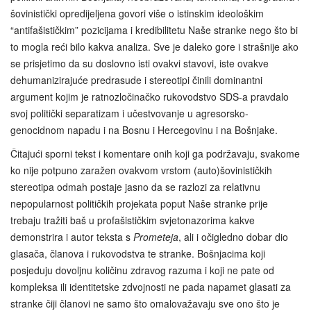
šovinistički opredijeljena govori više o istinskim ideološkim
“antifašističkim” pozicijama i kredibilitetu Naše stranke nego što bi
to mogla reći bilo kakva analiza. Sve je daleko gore i strašnije ako
se prisjetimo da su doslovno isti ovakvi stavovi, iste ovakve
dehumanizirajuće predrasude i stereotipi činili dominantni
argument kojim je ratnozločinačko rukovodstvo SDS-a pravdalo
svoj politički separatizam i učestvovanje u agresorsko-
genocidnom napadu i na Bosnu i Hercegovinu i na Bošnjake.
Čitajući sporni tekst i komentare onih koji ga podržavaju, svakome
ko nije potpuno zaražen ovakvom vrstom (auto)šovinističkih
stereotipa odmah postaje jasno da se razlozi za relativnu
nepopularnost političkih projekata poput Naše stranke prije
trebaju tražiti baš u profašističkim svjetonazorima kakve
demonstrira i autor teksta s
Prometeja
, ali i očigledno dobar dio
glasača, članova i rukovodstva te stranke. Bošnjacima koji
posjeduju dovoljnu količinu zdravog razuma i koji ne pate od
kompleksa ili identitetske zdvojnosti ne pada napamet glasati za
stranke čiji članovi ne samo što omalovažavaju sve ono što je