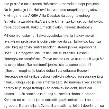
ako je riječ o etiketiranim “fašistima” i “narodnim neprijateljima”.
No činjenica je i da Halilović istovremeno unaprijed proglašava
krivim generala ARBiH Atifa Dudakovića zbog navodnog
“strijeljanja zarobljenika”, a što je krimen za koji se, po Haliloviću,
treba odgovarati. Kako tumačiti ovakvu nekonzistentnost?
Prilično jednostavno. Takva dvostruka mjerila i takav moralni
relativizam proistječu iz očite činjenice da za Halilovića, kao i za
veliki broj njegovih “antifašističkih” istomišljenika, agresori na
Bosnu i Hercegovini nisu fašisti, niti su branitelji Bosne i
Hercegovine “antifašisti”. Takve etikete i takve titule oni čuvaju što
za svoje ideološke neistomišljenike, što za same sebe. U
njihovom imaginariju borbe dobra i zla odbrana Bosne i
Hercegovine od velikosrpskog i velikohrvatskog agresora ne igra
nikakvu ulogu već je više smetnja zato što narušava već zadani
narativ te je stoga tretiraju kao nekakav incident, nekakvu
kafansku tuču “nacionalista” koji su zavadili “bratske narode”.
Kako se ne bi morali jasno odrediti i pozicionirati, da li na stranu
agresora ili branitelja, fašizma ili antifašizma, loših i dobrih, oni su