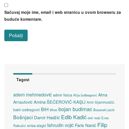
Sačuvaj moje ime, email i web stranicu u ovom browseru za
buduće komentare.
Tagovi
adem mehmedović
Alma
admir lisica
Alija Izetbegović
Amina ŠEĆEROVIĆ-KAŞLI
Arnautović
Amir Sijamhodžić.
bojan budimac
BiH
bakir izetbegović
Bosanski jezik
Bihać
Edib Kadić
Bošnjaci
Damir Hadžić
elvir resić
Enes
Filip
fahrudin vojić
Faris Nanić
enisa alagić
Ratkušić