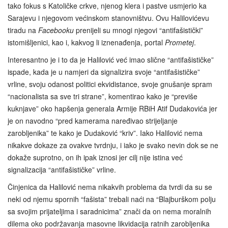
tako fokus s Katoličke crkve, njenog klera i pastve usmjerio ka
Sarajevu i njegovom većinskom stanovništvu. Ovu Halilovićevu
tiradu na
Facebooku
prenijeli su mnogi njegovi “antifašistički”
istomišljenici, kao i, kakvog li iznenađenja, portal
Prometej
.
Interesantno je i to da je Halilović već imao slične “antifašističke”
ispade, kada je u namjeri da signalizira svoje “antifašističke”
vrline, svoju odanost politici ekvidistance, svoje gnušanje spram
“nacionalista sa sve tri strane”, komentirao kako je “previše
kuknjave” oko hapšenja generala Armije RBiH Atif Dudakovića jer
je on navodno “pred kamerama naređivao strijeljanje
zarobljenika” te kako je Dudaković “kriv”. Iako Halilović nema
nikakve dokaze za ovakve tvrdnju, i iako je svako nevin dok se ne
dokaže suprotno, on ih ipak iznosi jer cilj nije istina već
signalizacija “antifašističke” vrline.
Činjenica da Halilović nema nikakvih problema da tvrdi da su se
neki od njemu spornih “fašista” trebali naći na “Blajburškom polju
sa svojim prijateljima i saradnicima” znači da on nema moralnih
dilema oko podržavanja masovne likvidacija ratnih zarobljenika