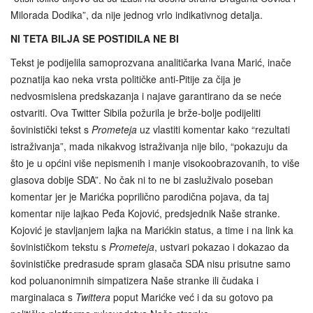
Milorada Dodika”, da nije jednog vrlo indikativnog detalja.
NI TETA BILJA SE POSTIDILA NE BI
Tekst je podijelila samoprozvana analitičarka Ivana Marić, inače
poznatija kao neka vrsta političke anti-Pitije za čija je
nedvosmislena predskazanja i najave garantirano da se neće
ostvariti. Ova Twitter Sibila požurila je brže-bolje podijeliti
šovinistički tekst s
Prometeja
uz vlastiti komentar kako “rezultati
istraživanja”, mada nikakvog istraživanja nije bilo, “pokazuju da
što je u općini više nepismenih i manje visokoobrazovanih, to više
glasova dobije SDA”. No čak ni to ne bi zasluživalo poseban
komentar jer je Marićka poprilično parodična pojava, da taj
komentar nije lajkao Peđa Kojović, predsjednik Naše stranke.
Kojović je stavljanjem lajka na Marićkin status, a time i na link ka
šovinističkom tekstu s
Prometeja
, ustvari pokazao i dokazao da
šovinističke predrasude spram glasača SDA nisu prisutne samo
kod poluanonimnih simpatizera Naše stranke ili čudaka i
marginalaca s
Twittera
poput Marićke već i da su gotovo pa