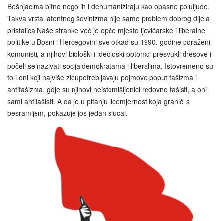
Bošnjacima bitno nego ih i dehumaniziraju kao opasne poluljude.
Takva vrsta latentnog šovinizma nije samo problem dobrog dijela
pristalica Naše stranke već je opće mjesto ljevičarske i liberalne
politike u Bosni i Hercegovini sve otkad su 1990. godine poraženi
komunisti, a njihovi biološki i ideološki potomci presvukli dresove i
počeli se nazivati socijaldemokratama i liberalima. Istovremeno su
to i oni koji najviše zloupotrebljavaju pojmove poput fašizma i
antifašizma, gdje su njihovi neistomišljenici redovno fašisti, a oni
sami antifašisti. A da je u pitanju licemjernost koja graniči s
besramljem, pokazuje još jedan slučaj.