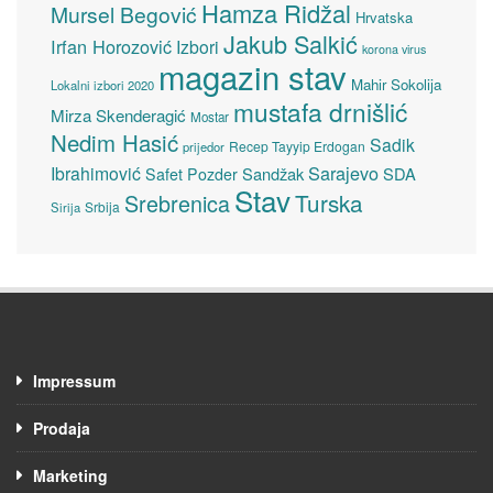
Hamza Ridžal
Mursel Begović
Hrvatska
Jakub Salkić
Irfan Horozović
Izbori
korona virus
magazin stav
Mahir Sokolija
Lokalni izbori 2020
mustafa drnišlić
Mirza Skenderagić
Mostar
Nedim Hasić
Sadik
Recep Tayyip Erdogan
prijedor
Sarajevo
Ibrahimović
Sandžak
SDA
Safet Pozder
Stav
Turska
Srebrenica
Srbija
Sirija
Impressum
Prodaja
Marketing