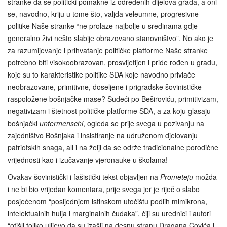
stranke da se politički pomakne iz određenih dijelova grada, a oni
se, navodno, kriju u tome što, valjda veleumne, progresivne
politike Naše stranke “ne prolaze najbolje u sredinama gdje
generalno živi nešto slabije obrazovano stanovništvo”. No ako je
za razumijevanje i prihvatanje političke platforme Naše stranke
potrebno biti visokoobrazovan, prosvijetljen i pride rođen u gradu,
koje su to karakteristike politike SDA koje navodno privlače
neobrazovane, primitivne, doseljene i prigradske šovinističke
raspoložene bošnjačke mase? Sudeći po Beširoviću, primitivizam,
negativizam i štetnost političke platforme SDA, a za koju glasaju
bošnjački
untermenschi
, ogleda se prije svega u pozivanju na
zajedništvo Bošnjaka i insistiranje na udruženom djelovanju
patriotskih snaga, ali i na želji da se održe tradicionalne porodične
vrijednosti kao i izučavanje vjeronauke u školama!
Ovakav šovinistički i fašistički tekst objavljen na
Prometeju
možda
i ne bi bio vrijedan komentara, prije svega jer je riječ o slabo
posjećenom “posljednjem istinskom utočištu podlih mimikrona,
intelektualnih hulja i marginalnih čudaka”, čiji su urednici i autori
“otišli toliko ulijevo da su izašli na desnu stranu Dragana Čovića i