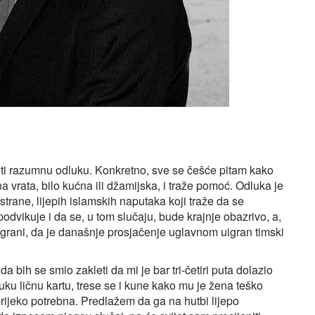
ijeti razumnu odluku. Konkretno, sve se češće pitam kako
a vrata, bilo kućna ili džamijska, i traže pomoć. Odluka je
trane, lijepih islamskih naputaka koji traže da se
dvikuje i da se, u tom slučaju, bude krajnje obazrivo, a,
a grani, da je današnje prosjačenje uglavnom uigran timski
da bih se smio zakleti da mi je bar tri‑četiri puta dolazio
 ruku ličnu kartu, trese se i kune kako mu je žena teško
prijeko potrebna. Predlažem da ga na hutbi lijepo