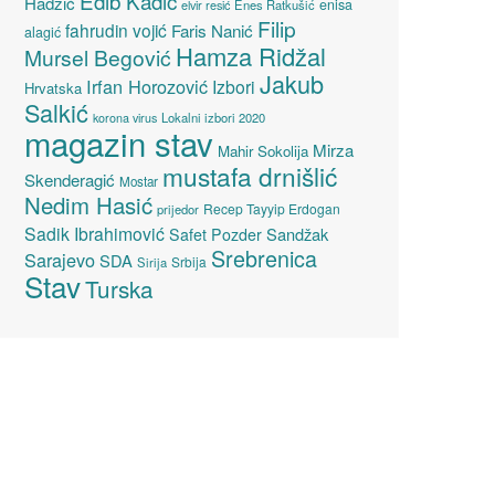
Edib Kadić
Hadžić
enisa
elvir resić
Enes Ratkušić
Filip
fahrudin vojić
Faris Nanić
alagić
Hamza Ridžal
Mursel Begović
Jakub
Irfan Horozović
Izbori
Hrvatska
Salkić
Lokalni izbori 2020
korona virus
magazin stav
Mirza
Mahir Sokolija
mustafa drnišlić
Skenderagić
Mostar
Nedim Hasić
Recep Tayyip Erdogan
prijedor
Sadik Ibrahimović
Sandžak
Safet Pozder
Srebrenica
Sarajevo
SDA
Srbija
Sirija
Stav
Turska