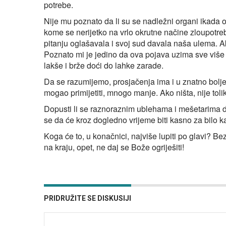
potrebe.
Nije mu poznato da li su se nadležni organi ikada o
kome se nerijetko na vrlo okrutne načine zloupotrebl
pitanju oglašavala i svoj sud davala naša ulema. Ako
Poznato mi je jedino da ova pojava uzima sve više m
lakše i brže doći do lahke zarade.
Da se razumijemo, prosjačenja ima i u znatno bolje
mogao primijetiti, mnogo manje. Ako ništa, nije toli
Dopusti li se raznoraznim ublehama i mešetarima da 
se da će kroz dogledno vrijeme biti kasno za bilo k
Koga će to, u konačnici, najviše lupiti po glavi? Bez
na kraju, opet, ne daj se Bože ogriješiti!
PRIDRUŽITE SE DISKUSIJI