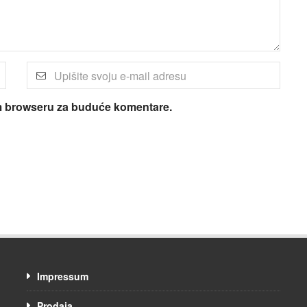
om browseru za buduće komentare.
Impressum
Prodaja