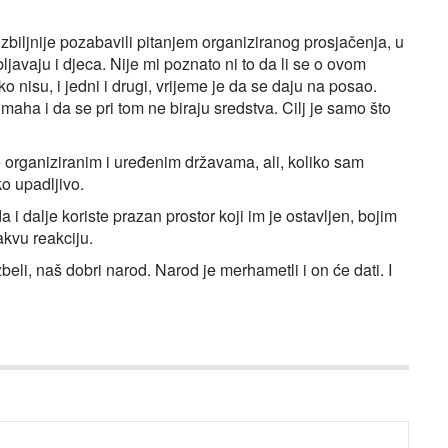
zbiljnije pozabavili pitanjem organiziranog prosjačenja, u
javaju i djeca. Nije mi poznato ni to da li se o ovom
 nisu, i jedni i drugi, vrijeme je da se daju na posao.
aha i da se pri tom ne biraju sredstva. Cilj je samo što
 organiziranim i uređenim državama, ali, koliko sam
ko upadljivo.
i dalje koriste prazan prostor koji im je ostavljen, bojim
akvu reakciju.
beli, naš dobri narod. Narod je merhametli i on će dati. I