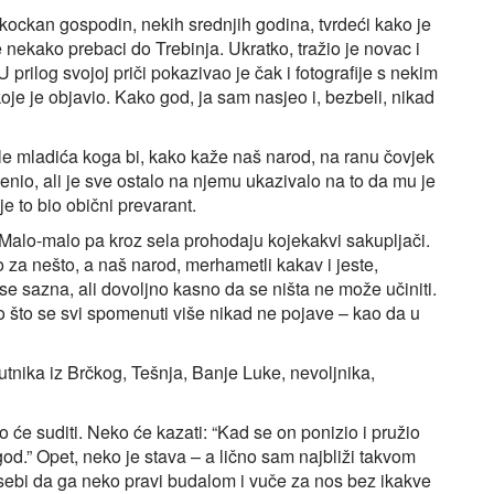
kockan gospodin, nekih srednjih godina, tvrdeći kako je
nekako prebaci do Trebinja. Ukratko, tražio je novac i
 prilog svojoj priči pokazivao je čak i fotografije s nekim
je je objavio. Kako god, ja sam nasjeo i, bezbeli, nikad
e mladića koga bi, kako kaže naš narod, na ranu čovjek
jenio, ali je sve ostalo na njemu ukazivalo na to da mu je
e to bio obični prevarant.
 Malo-malo pa kroz sela prohodaju kojekakvi sakupljači.
 za nešto, a naš narod, merhametli kakav i jeste,
e sazna, ali dovoljno kasno da se ništa ne može učiniti.
o što se svi spomenuti više nikad ne pojave – kao da u
putnika iz Brčkog, Tešnja, Banje Luke, nevoljnika,
će suditi. Neko će kazati: “Kad se on ponizio i pružio
od.” Opet, neko je stava – a lično sam najbliži takvom
i sebi da ga neko pravi budalom i vuče za nos bez ikakve