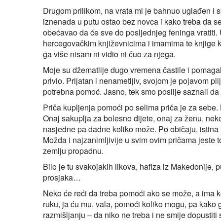
Drugom prilikom, na vrata mi je bahnuo uglađen i s
iznenada u putu ostao bez novca i kako treba da se 
obećavao da će sve do posljednjeg feninga vratiti. U
hercegovačkim književnicima i imamima te knjige ko
ga više nisam ni vidio ni čuo za njega.
Moje su džematlije dugo vremena častile i pomagal
privio. Prijatan i nenametljiv, svojom je pojavom pli
potrebna pomoć. Jasno, tek smo poslije saznali da j
Priča kupljenja pomoći po selima priča je za sebe.
Onaj sakuplja za bolesno dijete, onaj za ženu, neko
nasjedne pa dadne koliko može. Po običaju, istina s
Možda i najzanimljivije u svim ovim pričama jeste t
zemlju propadnu.
Bilo je tu svakojakih likova, hafiza iz Makedonije, 
prosjaka…
Neko će reći da treba pomoći ako se može, a ima ko 
ruku, ja ću mu, vala, pomoći koliko mogu, pa kako g
razmišljanju – da niko ne treba i ne smije dopustit