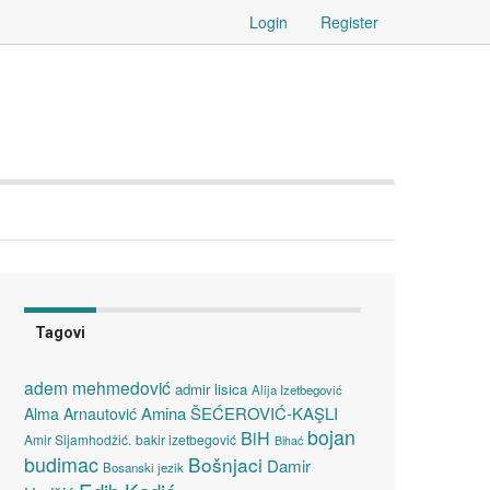
Login
Register
Tagovi
adem mehmedović
admir lisica
Alija Izetbegović
Amina ŠEĆEROVIĆ-KAŞLI
Alma Arnautović
bojan
BiH
Amir Sijamhodžić.
bakir izetbegović
Bihać
budimac
Bošnjaci
Damir
Bosanski jezik