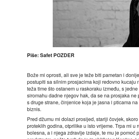
Piše: Safet POZDER
Bože mi oprosti, ali sve je teže biti pametan i don
postupiti sa silnim prosjacima koji redovno kucaju n
teža time što ostanem u raskoraku između, s jedne s
siromahu dadne njegov hak, da se na prosjaka ne po
s druge strane, činjenice koja je jasna i pticama n
biznis.
Pred džumu mi dolazi prosijed, stariji čovjek, skoro 
proteklih godina, otprilike u isto vrijeme. Trpa mi u
bolesna, a i njega zdravlje izdaje, te mu je pomoć 