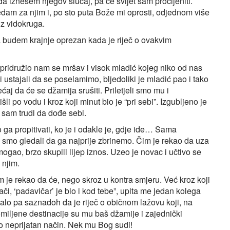
 da iznesem njegov slučaj, pa će svijet sam procijeniti.
Gledam za njim i, po sto puta Bože mi oprosti, odjednom više
iz vidokruga.
a budem krajnje oprezan kada je riječ o ovakvim
pridružio nam se mršav i visok mladić kojeg niko od nas
 ustajali da se poselamimo, bljedoliki je mladić pao i tako
aj da će se džamija srušiti. Priletjeli smo mu i
li po vodu i kroz koji minut bio je “pri sebi”. Izgubljeno je
 sam trudi da dođe sebi.
ga propitivati, ko je i odakle je, gdje ide… Sama
i smo gledali da ga najprije zbrinemo. Čim je rekao da uza
mogao, brzo skupili lijep iznos. Uzeo je novac i učtivo se
 njim.
 je rekao da će, nego skroz u kontra smjeru. Već kroz koji
či, ‘padavičar’ je bio i kod tebe”, upita me jedan kolega
jalo pa saznadoh da je riječ o običnom lažovu koji, na
omiljene destinacije su mu baš džamije i zajednički
o neprijatan način. Nek mu Bog sudi!