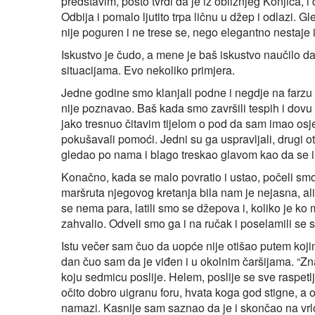
predstavim, pošto tvrdi da je iz obližnjeg Konjica, i
Odbija i pomalo ljutito trpa ličnu u džep i odlazi. 
nije poguren i ne trese se, nego elegantno nestaje 
Iskustvo je čudo, a mene je baš iskustvo naučilo d
situacijama. Evo nekoliko primjera.
Jedne godine smo klanjali podne i negdje na farzu 
nije poznavao. Baš kada smo završili tespih i dovu i
jako tresnuo čitavim tijelom o pod da sam imao osjeć
pokušavali pomoći. Jedni su ga uspravljali, drugi otiš
gledao po nama i blago treskao glavom kao da se i
Konačno, kada se malo povratio i ustao, počeli smo 
maršruta njegovog kretanja bila nam je nejasna, al
se nema para, latili smo se džepova i, koliko je ko 
zahvalio. Odveli smo ga i na ručak i poselamili se s
Istu večer sam čuo da uopće nije otišao putem kojim
dan čuo sam da je viđen i u okolnim čaršijama. “Zna
koju sedmicu poslije. Helem, poslije se sve raspetl
očito dobro uigranu foru, hvata koga god stigne, a 
namazi. Kasnije sam saznao da je i skončao na vrl