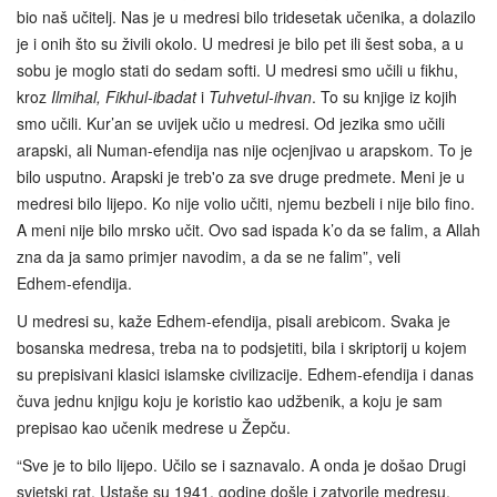
bio naš učitelj. Nas je u medresi bilo tridesetak učenika, a dolazilo
je i onih što su živili okolo. U medresi je bilo pet ili šest soba, a u
sobu je moglo stati do sedam softi. U medresi smo učili u fikhu,
kroz
Ilmihal, Fikhul-ibadat
i
Tuhvetul-ihvan
. To su knjige iz kojih
smo učili. Kur’an se uvijek učio u medresi. Od jezika smo učili
arapski, ali Numan-efendija nas nije ocjenjivao u arapskom. To je
bilo usputno. Arapski je treb'o za sve druge predmete. Meni je u
medresi bilo lijepo. Ko nije volio učiti, njemu bezbeli i nije bilo fino.
A meni nije bilo mrsko učit. Ovo sad ispada k’o da se falim, a Allah
zna da ja samo primjer navodim, a da se ne falim”, veli
Edhem‑efendija.
U medresi su, kaže Edhem-efendija, pisali arebicom. Svaka je
bosanska medresa, treba na to podsjetiti, bila i skriptorij u kojem
su prepisivani klasici islamske civilizacije. Edhem-efendija i danas
čuva jednu knjigu koju je koristio kao udžbenik, a koju je sam
prepisao kao učenik medrese u Žepču.
“Sve je to bilo lijepo. Učilo se i saznavalo. A onda je došao Drugi
svjetski rat. Ustaše su 1941. godine došle i zatvorile medresu.