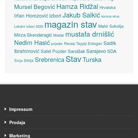
Hamza Ridžal
Mursel Begović
Hrvatska
Jakub Salkić
Irfan Horozović
Izbori
korona virus
magazin stav
Mahir Sokolija
Lokalni izbori 2020
mustafa drnišlić
Mirza Skenderagić
Mostar
Nedim Hasić
Sadik
Recep Tayyip Erdogan
prijedor
Sarajevo
Ibrahimović
Sandžak
SDA
Safet Pozder
Stav
Turska
Srebrenica
Srbija
Sirija
Impressum
Prodaja
Marketing