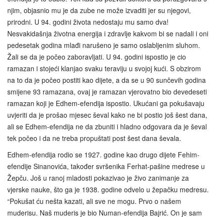
njim, objasnio mu je da zube ne može izvaditi jer su njegovi,
prirodni. U 94. godini života nedostaju mu samo dva!
Nesvakidašnja životna energija i zdravlje kakvom bi se nadali i oni
pedesetak godina mlađi narušeno je samo oslabljenim sluhom.
Žali se da je počeo zaboravljati. U 94. godini ispostio je cio
ramazan i stojeći klanjao svaku teraviju u svojoj kući. S obzirom
na to da je počeo postiti kao dijete, a da se u 90 sunčevih godina
smijene 93 ramazana, ovaj je ramazan vjerovatno bio devedeseti
ramazan koji je Edhem‑efendija ispostio. Ukućani ga pokušavaju
uvjeriti da je prošao mjesec ševal kako ne bi postio još šest dana,
ali se Edhem-efendija ne da zbuniti i hladno odgovara da je ševal
tek počeo i da ne treba propuštati post šest dana ševala.
Edhem-efendija rodio se 1927. godine kao drugo dijete Fehim-
efendije Sinanovića, također svršenika Ferhat-pašine medrese u
Žepču. Još u ranoj mladosti pokazivao je živo zanimanje za
vjerske nauke, što ga je 1938. godine odvelo u žepačku medresu.
“Pokušat ću nešta kazati, ali sve ne mogu. Prvo o našem
muderisu. Naš muderis je bio Numan-efendija Bajrić. On je sam