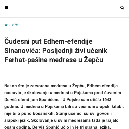
T
T
o
o
g
g
275
Čudesni put Edhem-efendije Sinanovića: Posljednji živi učenik
g
g
l
l
Čudesni put Edhem-efendije
e
e
n
n
Sinanovića: Posljednji živi učenik
a
a
Ferhat-pašine medrese u Žepču
v
v
i
i
g
g
a
a
Nakon što je zatvorena medresa u Žepču, Edhem-efendija
t
t
nastavio je školovanje u medresi u Pojskama pred čuvenim
i
i
Derviš-efendijom Spahićem. “U Pojske sam otiš'o 1943.
o
o
godine. U medresi u Pojskama bili su većinom arapski kitabi,
n
n
nije bilo puno bosanskih. Stariji učenici su svi govorili
arapski jezik. Školovanje u svim medresama tada je trajalo
osam godina. Derviš Spahić učio ih je tri strana jezika: