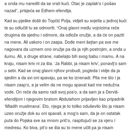
a onda mu naredili da se vrati kući. Otac je zaplak'o i pošao
nazad”, prisjeća se Edhem-efendija.
Kad su pješke došli do Topčić Polja, vidjeli su svjetla u jednoj kući
te su odlučili tu se odmoriti. “Onaj glavni među vojnicima reče
drugima da sjednu i odmore, da odlože oružje, a da će on paziti
na mene. Ali uskoro i on zaspa. Dođe meni šejtan pa sve me
nagovara da uzmem ono oružje pa da ja njih postrojim, a onda u
šumu. Ali, s druge strane, nabelajio bih svog babu i mamu. A na
kraju, nisam kriv ni za šta. ‘Ja Rabbi, ja nisam kriv’, ponavlj'o sam
u sebi. Kad se onaj glavni njihov probudi, pogleda i vidje da ja
sjedim a da svi oni spavaju, pa se ko iznenadi. Pita me što i ja
nisam zasp'o, a ja velim da ne mogu spavat kad me nedužna
vode. On reče da samo radi svoj pos'o, a da sam ja s Derviš-
efendijom i njegovim bratom Abdulahom prijavljen kao pripadnik
‘Mladih muslimana’. Eto, njega je to toliko oduševilo što ja nisam
uzeo oružje dok su oni spavali, a mog'o sam, da je on ostatak
puta do Pojska sve sa mnom prič'o, raspitujući se za vjeru i
medresu. Ko biva, pit’o se šta su to mene učili pa ja nisam