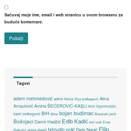
Sačuvaj moje ime, email i web stranicu u ovom browseru za
buduće komentare.
Tagovi
adem mehmedović
Alma
admir lisica
Alija Izetbegović
Amina ŠEĆEROVIĆ-KAŞLI
Arnautović
Amir Sijamhodžić.
bojan budimac
BiH
bakir izetbegović
Bosanski jezik
Bihać
Edib Kadić
Bošnjaci
Damir Hadžić
elvir resić
Enes
Filip
fahrudin vojić
Faris Nanić
enisa alagić
Ratkušić