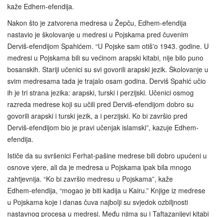
kaže Edhem-efendija.
Nakon što je zatvorena medresa u Žepču, Edhem-efendija
nastavio je školovanje u medresi u Pojskama pred čuvenim
Derviš-efendijom Spahićem. “U Pojske sam otiš'o 1943. godine. U
medresi u Pojskama bili su većinom arapski kitabi, nije bilo puno
bosanskih. Stariji učenici su svi govorili arapski jezik. Školovanje u
svim medresama tada je trajalo osam godina. Derviš Spahić učio
ih je tri strana jezika: arapski, turski i perzijski. Učenici osmog
razreda medrese koji su učili pred Derviš-efendijom dobro su
govorili arapski i turski jezik, a i perzijski. Ko bi završio pred
Derviš-efendijom bio je pravi učenjak islamski”, kazuje Edhem-
efendija.
Ističe da su svršenici Ferhat-pašine medrese bili dobro upućeni u
osnove vjere, ali da je medresa u Pojskama ipak bila mnogo
zahtjevnija. “Ko bi završio medresu u Pojskama”, kaže
Edhem‑efendija, “mogao je biti kadija u Kairu.” Knjige iz medrese
u Pojskama koje i danas čuva najbolji su svjedok ozbiljnosti
nastavnog procesa u medresi. Među njima su i Taftazanijevi kitabi