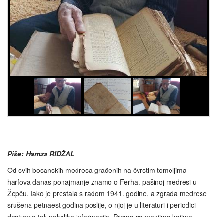
Piše: Hamza RIDŽAL
Od svih bosanskih medresa građenih na čvrstim temeljima
harfova danas ponajmanje znamo o Ferhat-pašinoj medresi u
Žepču. Iako je prestala s radom 1941. godine, a zgrada medrese
srušena petnaest godina poslije, o njoj je u literaturi i periodici
dostupno tek nekoliko informacija. Prema saznanjima kojima