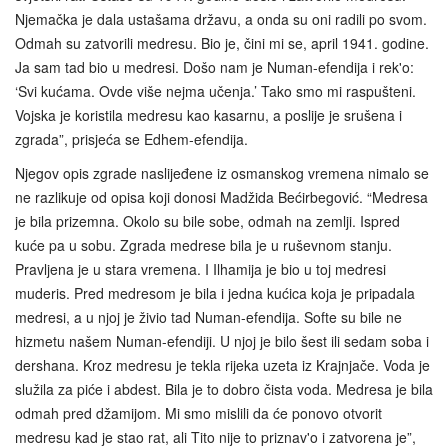
Njemačka je dala ustašama državu, a onda su oni radili po svom.
Odmah su zatvorili medresu. Bio je, čini mi se, april 1941. godine.
Ja sam tad bio u medresi. Došo nam je Numan-efendija i rek'o:
‘Svi kućama. Ovde više nejma učenja.’ Tako smo mi raspušteni.
Vojska je koristila medresu kao kasarnu, a poslije je srušena i
zgrada”, prisjeća se Edhem-efendija.
Njegov opis zgrade naslijeđene iz osmanskog vremena nimalo se
ne razlikuje od opisa koji donosi Madžida Bećirbegović. “Medresa
je bila prizemna. Okolo su bile sobe, odmah na zemlji. Ispred
kuće pa u sobu. Zgrada medrese bila je u ruševnom stanju.
Pravljena je u stara vremena. I Ilhamija je bio u toj medresi
muderis. Pred medresom je bila i jedna kućica koja je pripadala
medresi, a u njoj je živio tad Numan-efendija. Softe su bile ne
hizmetu našem Numan-efendiji. U njoj je bilo šest ili sedam soba i
dershana. Kroz medresu je tekla rijeka uzeta iz Krajnjače. Voda je
služila za piće i abdest. Bila je to dobro čista voda. Medresa je bila
odmah pred džamijom. Mi smo mislili da će ponovo otvorit
medresu kad je stao rat, ali Tito nije to priznav'o i zatvorena je”,