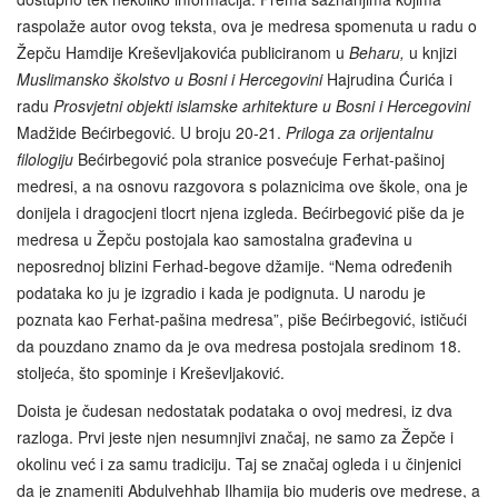
raspolaže autor ovog teksta, ova je medresa spomenuta u radu o
Žepču Hamdije Kreševljakovića publiciranom u
Beharu,
u knjizi
Muslimansko školstvo u Bosni i Hercegovini
Hajrudina Ćurića i
radu
Prosvjetni objekti islamske arhitekture u Bosni i Hercegovini
Madžide Bećirbegović. U broju 20-21.
Priloga za orijentalnu
filologiju
Bećirbegović pola stranice posvećuje Ferhat-pašinoj
medresi, a na osnovu razgovora s polaznicima ove škole, ona je
donijela i dragocjeni tlocrt njena izgleda. Bećirbegović piše da je
medresa u Žepču postojala kao samostalna građevina u
neposrednoj blizini Ferhad-begove džamije. “Nema određenih
podataka ko ju je izgradio i kada je podignuta. U narodu je
poznata kao Ferhat-pašina medresa”, piše Bećirbegović, ističući
da pouzdano znamo da je ova medresa postojala sredinom 18.
stoljeća, što spominje i Kreševljaković.
Doista je čudesan nedostatak podataka o ovoj medresi, iz dva
razloga. Prvi jeste njen nesumnjivi značaj, ne samo za Žepče i
okolinu već i za samu tradiciju. Taj se značaj ogleda i u činjenici
da je znameniti Abdulvehhab Ilhamija bio muderis ove medrese, a