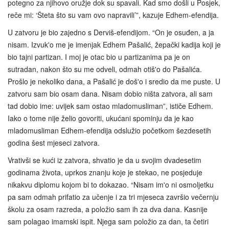
potegno za njihovo oružje dok su spavali. Kad smo došli u Posjek,
reče mi: ‘Šteta što su vam ovo napravili’”, kazuje Edhem-efendija.
U zatvoru je bio zajedno s Derviš-efendijom. “On je osuđen, a ja
nisam. Izvuk'o me je imenjak Edhem Pašalić, žepački kadija koji je
bio tajni partizan. I moj je otac bio u partizanima pa je on
sutradan, nakon što su me odveli, odmah otiš'o do Pašalića.
Prošlo je nekoliko dana, a Pašalić je doš'o i sredio da me puste. U
zatvoru sam bio osam dana. Nisam dobio ništa zatvora, ali sam
tad dobio ime: uvijek sam ostao mladomusliman”, ističe Edhem.
Iako o tome nije želio govoriti, ukućani spominju da je kao
mladomusliman Edhem-efendija odslužio početkom šezdesetih
godina šest mjeseci zatvora.
Vrativši se kući iz zatvora, shvatio je da u svojim dvadesetim
godinama života, uprkos znanju koje je stekao, ne posjeduje
nikakvu diplomu kojom bi to dokazao. “Nisam im'o ni osmoljetku
pa sam odmah prifatio za učenje i za tri mjeseca završio večernju
školu za osam razreda, a položio sam ih za dva dana. Kasnije
sam polagao imamski ispit. Njega sam položio za dan, ta četiri