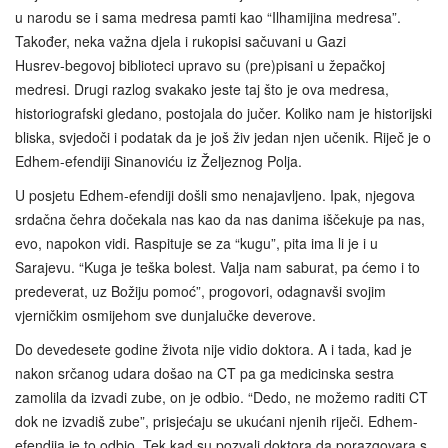
u narodu se i sama medresa pamti kao “Ilhamijina medresa”.
Također, neka važna djela i rukopisi sačuvani u Gazi
Husrev‑begovoj biblioteci upravo su (pre)pisani u žepačkoj
medresi. Drugi razlog svakako jeste taj što je ova medresa,
historiografski gledano, postojala do jučer. Koliko nam je historijski
bliska, svjedoči i podatak da je još živ jedan njen učenik. Riječ je o
Edhem-efendiji Sinanoviću iz Željeznog Polja.
U posjetu Edhem-efendiji došli smo nenajavljeno. Ipak, njegova
srdačna čehra dočekala nas kao da nas danima iščekuje pa nas,
evo, napokon vidi. Raspituje se za “kugu”, pita ima li je i u
Sarajevu. “Kuga je teška bolest. Valja nam saburat, pa ćemo i to
predeverat, uz Božiju pomoć”, progovori, odagnavši svojim
vjerničkim osmijehom sve dunjalučke deverove.
Do devedesete godine života nije vidio doktora. A i tada, kad je
nakon srčanog udara došao na CT pa ga medicinska sestra
zamolila da izvadi zube, on je odbio. “Dedo, ne možemo raditi CT
dok ne izvadiš zube”, prisjećaju se ukućani njenih riječi. Edhem-
efendija je to odbio. Tek kad su pozvali doktora da porazgovara s