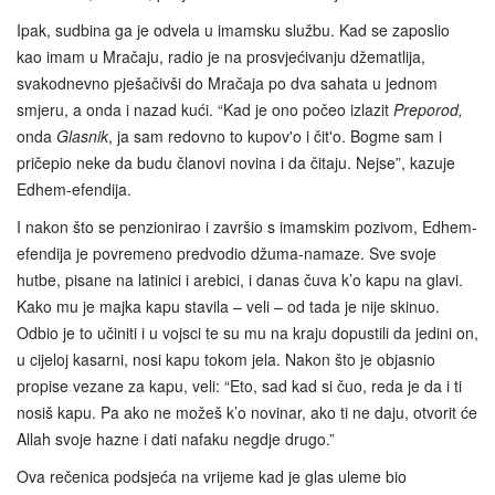
Ipak, sudbina ga je odvela u imamsku službu. Kad se zaposlio
kao imam u Mračaju, radio je na prosvjećivanju džematlija,
svakodnevno pješačivši do Mračaja po dva sahata u jednom
smjeru, a onda i nazad kući. “Kad je ono počeo izlazit
Preporod,
onda
Glasnik
, ja sam redovno to kupov'o i čit'o. Bogme sam i
pričepio neke da budu članovi novina i da čitaju. Nejse”, kazuje
Edhem-efendija.
I nakon što se penzionirao i završio s imamskim pozivom, Edhem-
efendija je povremeno predvodio džuma-namaze. Sve svoje
hutbe, pisane na latinici i arebici, i danas čuva k’o kapu na glavi.
Kako mu je majka kapu stavila – veli – od tada je nije skinuo.
Odbio je to učiniti i u vojsci te su mu na kraju dopustili da jedini on,
u cijeloj kasarni, nosi kapu tokom jela. Nakon što je objasnio
propise vezane za kapu, veli: “Eto, sad kad si čuo, reda je da i ti
nosiš kapu. Pa ako ne možeš k’o novinar, ako ti ne daju, otvorit će
Allah svoje hazne i dati nafaku negdje drugo.”
Ova rečenica podsjeća na vrijeme kad je glas uleme bio