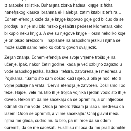
iz arapske stilistike, Buharijina zbirka hadisa, knjige iz fikha
hanefijskog klasika Ibrahima el-Halebija, zatim kitabi iz tefsira…
Edhem-efendija kaže da je knjige kupovao gdje god bi čuo da se
prodaju, a nije mu bilo mrsko pješačiti i pedeset kilometara kako
bi kupio neku knjigu. A sve su njegove knjige – osim nekoliko koje
je on pisao arebicom – napisane na arapskom jeziku i njima se
može služiti samo neko ko dobro govori ovaj jezik.
Željan znanja, Edhem-efendija sve svoje vrijeme trošio je na
učenje. Ipak, nakon četiri godine, kada je već ozbiljno zagazio u
vode arapskog jezika, hadisa i tefsira, zatvorena je i medresa u
Pojskama. “Samo što sam došao kući i sjeo, a bila je noć, eto ti
vojne policije na vrata. ‘Derviš‑efendija je zatvoren. Došli smo i po
tebe. Hajde’, vele mi. Bilo ih je trojica vojnika i jedan vodič što ih je
doveo. Rekoh im da me sačekaju da se opremim, a oni htjedoše
odmah da me vode. Onda ja rekoh: ‘Nisam ja išao u medresu da
lažem! Odoh se opremiti, a vi me sačekajte.’ Onaj glavni među
njima me gleda, čudno mu to bilo, pa mi reče da se odem
opremiti, da će me sačekati. Pustili su mi oca da me prati donekle,