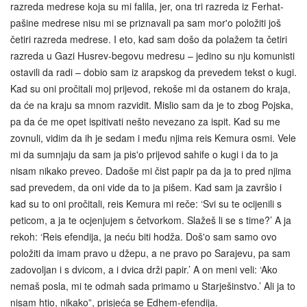
razreda medrese koja su mi falila, jer, ona tri razreda iz Ferhat-
pašine medrese nisu mi se priznavali pa sam mor'o položiti još
četiri razreda medrese. I eto, kad sam došo da polažem ta četiri
razreda u Gazi Husrev-begovu medresu – jedino su nju komunisti
ostavili da radi – dobio sam iz arapskog da prevedem tekst o kugi.
Kad su oni pročitali moj prijevod, rekoše mi da ostanem do kraja,
da će na kraju sa mnom razvidit. Mislio sam da je to zbog Pojska,
pa da će me opet ispitivati nešto nevezano za ispit. Kad su me
zovnuli, vidim da ih je sedam i među njima reis Kemura osmi. Vele
mi da sumnjaju da sam ja pis'o prijevod sahife o kugi i da to ja
nisam nikako preveo. Dadoše mi čist papir pa da ja to pred njima
sad prevedem, da oni vide da to ja pišem. Kad sam ja završio i
kad su to oni pročitali, reis Kemura mi reče: ‘Svi su te ocijenili s
peticom, a ja te ocjenjujem s četvorkom. Slažeš li se s time?’ A ja
rekoh: ‘Reis efendija, ja neću biti hodža. Doš'o sam samo ovo
položiti da imam pravo u džepu, a ne pravo po Sarajevu, pa sam
zadovoljan i s dvicom, a i dvica drži papir.’ A on meni veli: ‘Ako
nemaš posla, mi te odmah sada primamo u Starješinstvo.’ Ali ja to
nisam htio, nikako”, prisjeća se Edhem-efendija.