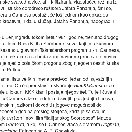
ske svakodnevice, ali i kritiziranja vladajućeg režima iz
i i stilske odrednice režisera Jafara Panahija, čini se,
jera u Cannesu poslužit će još jednom kao dokaz da
eativniji i da, u slučaju Jafaha Panahija, nadogradi i
e u Lenjingradu tokom ljeta 1981. godine, trenutno drugog
etu filma, Rusa Kirilla Serebrennikova, koji je u kućnom
i prikazano u glavnom Takmičarskom programu 71. Cannesa,
ovu je uskraćena sloboda zbog navodne pronevjere novca,
da je riječ o političkom progonu zbog njegovih čestih kritika
iru Putinu.
ama, listu velikih imena predvodi jedan od najvažnijih
ke Lee. On će predstaviti ostvarenje
BlacKkKlansman
o
e u lokalni KKK klan i postaje njegov šef. Tu je i čuveni
i u Cannes stiže s jednim od svojih posljednjih filmova,
 filmskim jezikom i dovoditi njegove mogućnosti do
pedesetih godina prošlog stoljeća, kada je sa svojim
je uvršten i novi film “italijanskog Scorsesea”, Mattea
ćem
Gomorra
, a koji se u Cannes vraća s dramom
Dogman
,
meddine
Egipćanina A. B. Shawkyja.