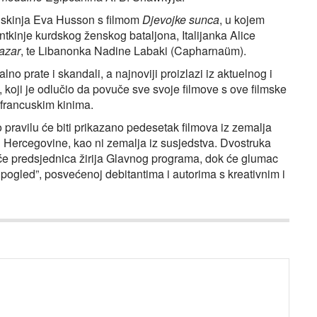
cuskinja Eva Husson s filmom
Djevojke sunca
, u kojem
ntkinje kurdskog ženskog bataljona, Italijanka Alice
Lazar
, te Libanonka Nadine Labaki (Capharnaüm).
no prate i skandali, a najnoviji proizlazi iz aktuelnog i
 koji je odlučio da povuče sve svoje filmove s ove filmske
 francuskim kinima.
po pravilu će biti prikazano pedesetak filmova iz zemalja
i Hercegovine, kao ni zemalja iz susjedstva. Dvostruka
 će predsjednica žirija Glavnog programa, dok će glumac
pogled”, posvećenoj debitantima i autorima s kreativnim i