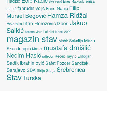
Edib Kadić
Hadžić
enisa
elvir resić
Enes Ratkušić
Filip
fahrudin vojić
Faris Nanić
alagić
Hamza Ridžal
Mursel Begović
Jakub
Irfan Horozović
Izbori
Hrvatska
Salkić
Lokalni izbori 2020
korona virus
magazin stav
Mirza
Mahir Sokolija
mustafa drnišlić
Skenderagić
Mostar
Nedim Hasić
Recep Tayyip Erdogan
prijedor
Sadik Ibrahimović
Sandžak
Safet Pozder
Srebrenica
Sarajevo
SDA
Srbija
Sirija
Stav
Turska