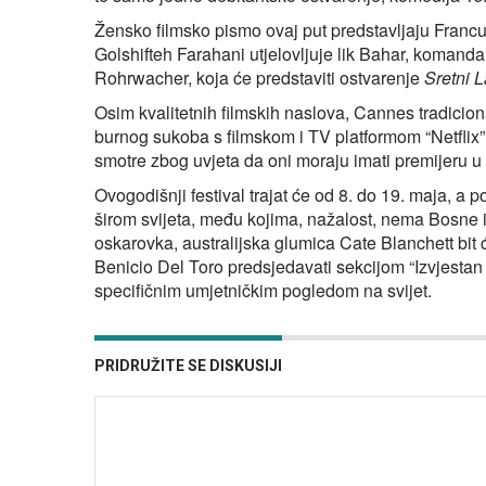
Žensko filmsko pismo ovaj put predstavljaju Fran
Golshifteh Farahani utjelovljuje lik Bahar, komanda
Rohrwacher, koja će predstaviti ostvarenje
Sretni 
Osim kvalitetnih filmskih naslova, Cannes tradicional
burnog sukoba s filmskom i TV platformom “Netflix”,
smotre zbog uvjeta da oni moraju imati premijeru u
Ovogodišnji festival trajat će od 8. do 19. maja, a 
širom svijeta, među kojima, nažalost, nema Bosne 
oskarovka, australijska glumica Cate Blanchett bit
Benicio Del Toro predsjedavati sekcijom “Izvjestan 
specifičnim umjetničkim pogledom na svijet.
PRIDRUŽITE SE DISKUSIJI