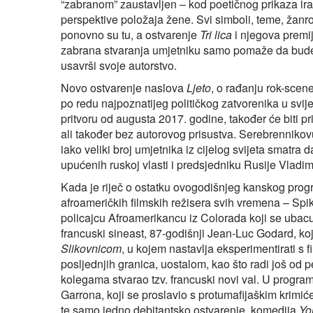
“zabranom” zaustavljen – kod poetičnog prikaza iran
perspektive položaja žene. Svi simboli, teme, žanrov
ponovno su tu, a ostvarenje
Tri lica
i njegova premi
zabrana stvaranja umjetniku samo pomaže da bude kr
usavrši svoje autorstvo.
Novo ostvarenje naslova
Ljeto
, o rađanju rok-scen
po redu najpoznatijeg političkog zatvorenika u svij
pritvoru od augusta 2017. godine, također će bit
ali također bez autorovog prisustva. Serebrennik
iako veliki broj umjetnika iz cijelog svijeta smatra 
upućenih ruskoj vlasti i predsjedniku Rusije Vladim
Kada je riječ o ostatku ovogodišnjeg kanskog progr
afroameričkih filmskih režisera svih vremena – Spi
policajcu Afroamerikancu iz Colorada koji se ubacuj
francuski sineast, 87-godišnji Jean-Luc Godard, koj
Slikovnicom
, u kojem nastavlja eksperimentirati s
posljednjih granica, uostalom, kao što radi još od 
kolegama stvarao tzv. francuski novi val. U program 
Garrona, koji se proslavio s protumafijaškim krimi
te samo jedno debitantsko ostvarenje, komedija
Yo