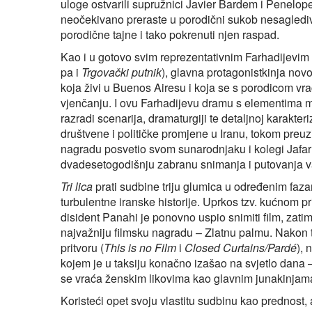
uloge ostvarili supružnici Javier Bardem i Penelope
neočekivano preraste u porodični sukob nesaglediv
porodične tajne i tako pokrenuti njen raspad.
Kao i u gotovo svim reprezentativnim Farhadijevim 
pa i
Trgovački putnik
), glavna protagonistkinja nov
koja živi u Buenos Airesu i koja se s porodicom vra
vjenčanju. I ovu Farhadijevu dramu s elementima mis
razradi scenarija, dramaturgiji te detaljnoj karakt
društvene i političke promjene u Iranu, tokom preu
nagradu posvetio svom sunarodnjaku i kolegi Jafaru
dvadesetogodišnju zabranu snimanja i putovanja 
Tri lica
prati sudbine triju glumica u određenim fazama
turbulentne iranske historije. Uprkos tzv. kućnom pri
disident Panahi je ponovno uspio snimiti film, zatim 
najvažniju filmsku nagradu – Zlatnu palmu. Nakon 
pritvoru (
This is no Film
i
Closed Curtains/Pardé
), 
kojem je u taksiju konačno izašao na svjetlo dan
se vraća ženskim likovima kao glavnim junakinjam
Koristeći opet svoju vlastitu sudbinu kao prednost,