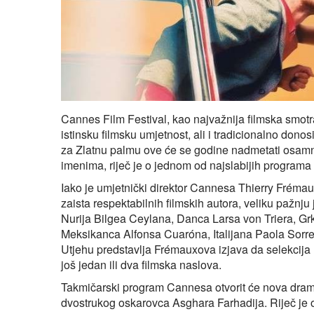
Cannes Film Festival, kao najvažnija filmska smotra
istinsku filmsku umjetnost, ali i tradicionalno donos
za Zlatnu palmu ove će se godine nadmetati osamna
imenima, riječ je o jednom od najslabijih programa
Iako je umjetnički direktor Cannesa Thierry Frémau
zaista respektabilnih filmskih autora, veliku pažnju
Nurija Bilgea Ceylana, Danca Larsa von Triera, 
Meksikanca Alfonsa Cuaróna, Italijana Paola Sorre
Utjehu predstavlja Frémauxova izjava da selekcija 
još jedan ili dva filmska naslova.
Takmičarski program Cannesa otvorit će nova drama
dvostrukog oskarovca Asghara Farhadija. Riječ je