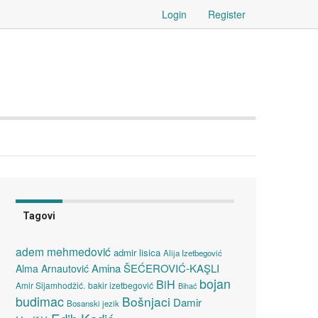
Login
Register
Tagovi
adem mehmedović
admir lisica
Alija Izetbegović
Amina ŠEĆEROVIĆ-KAŞLI
Alma Arnautović
bojan
BiH
Amir Sijamhodžić.
bakir izetbegović
Bihać
budimac
Bošnjaci
Damir
Bosanski jezik