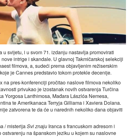
 u svijetu, i u svom 71. izdanju nastavlja promovirati
i nove intrige i skandale. U glavnoj Takmičarskoj selekciji
est filmova, a, sudeći prema objavljenim režiserskim
 koje je Cannes predstavio tokom protekle decenije.
x na pres-konferenciji pročitao naslove filmova nekoliko
 javnosti privukao je izostanak novih ostvarenja Turčina
Grka Yorgosa Lanthimosa, Mađara Lászlóa Nemesa,
ntina te Amerikanaca Terryja Gilliama i Xaviera Dolana.
nije zatvorena te da će u narednih nekoliko dana objaviti
 / misterija
Svi znaju
Iranca s francuskom adresom i
 o ostvarenju na španskom jeziku u kojem su naslovne