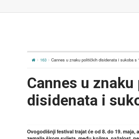
163
Cannes u znaku političkih disidenata i sukoba s 
Cannes u znaku p
disidenata i suk
Ovogodišnji festival trajat će od 8. do 19. maja, 
zemalja širom svijeta, među kojima, nažalost, n