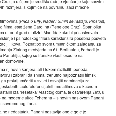
 Cruz, a u čijem je središtu radnje vjenčanje koje sasvim
ih razmjera, s kojim će na površinu izaći mračne
filmovima (
Priča o Elly
,
Nader i Simin se rastaju, Prošlost
,
og filma jeste žena Carolina (Penelope Cruz), Španjolka
ća u rodni grad u blizini Madrida kako bi prisustvovala
terije i psihološkog trilera karakterizira posebna posveta
erizaciji likova. Poznat po svom umjetničkom zalaganju za
zimanja Zlatnog medvjeda na 61. Berlinaleu, Farhadi je
 Panahiju, kojeg su iranske vlasti osudile na
van domovine.
 njihovih karijera, ali i tokom različitih perioda
tvoru i zabrani da snima, trenutno najpoznatiji filmski
ga prokrijumčariti u svijet i osvojiti nominaciju za
tjeskobnih, autoreferencijalnih metafilmova o kućnom
nastalih iza “rešetaka” vlastitog doma, te ostvarenja
Taxi
, u
a – na moderne ulice Teherana – s novim naslovom Panahi
a savremenog Irana.
 a ne nedostatak, Panahi nastavlja ondje gdje je