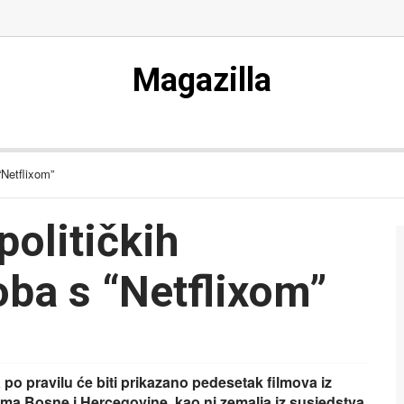
Magazilla
“Netflixom”
olitičkih
oba s “Netflixom”
a po pravilu će biti prikazano pedesetak filmova iz
ema Bosne i Hercegovine, kao ni zemalja iz susjedstva.