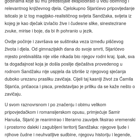
godinama koje su mu predstojale eksplodiralo u vidu obimnog i
relevantnog književnog djela. Cjelokupno Sijarićevo pripovijedanje
isticalo je iz tog magijsko-realističnog svijeta Sandžaka, svijeta iz
kojeg je kao dječak izvlačio žive i čudesne slike, sinestezirane
zvuke, mirise i boje, da bi ih pohranio u jezik.
Ovdje počinje i završava se suštinska veza između piščevog
života i djela. Od gimnazijskih dana do svoje smrti, Sijarićevo
mjesto prebivališta nije više nikada bio njegov rodni kraj. Ipak, sva
ta događajnost koja je došla poslije dječaštva provedenog u
rodnom Sandžaku nije uspjela da izbriše iz njegovog sjećanja
duboko urezanu prasliku zavičaja. Cijeli taj kasniji život za Ćamila
Sijarića, pričaoca i pisca, predstavljao je priliku da se kaže nešto o
zavičaju.
U svom raznovrsnom i po značenju i obimu velikom
pripovjedačkom i romansijerskom opusu, primjećuje Samir
Hanuša, Sijarić je reanimirao i literarno zauvijek fiksirao vremenski
i prostorno daleki i zagubljeni teritorij Sandžaka: njegove ljude i
njihove čudne i neuhvatljive sudbine, njegovu historiju i legende,