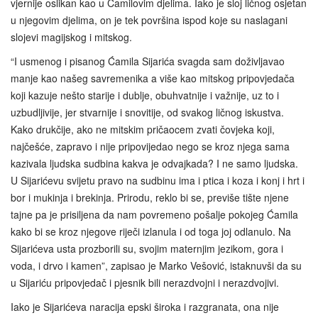
vjernije oslikan kao u Ćamilovim djelima. Iako je sloj ličnog osjetan
u njegovim djelima, on je tek površina ispod koje su naslagani
slojevi magijskog i mitskog.
“I usmenog i pisanog Ćamila Sijarića svagda sam doživljavao
manje kao našeg savremenika a više kao mitskog pripovjedača
koji kazuje nešto starije i dublje, obuhvatnije i važnije, uz to i
uzbudljivije, jer stvarnije i snovitije, od svakog ličnog iskustva.
Kako drukčije, ako ne mitskim pričaocem zvati čovjeka koji,
najčešće, zapravo i nije pripovijedao nego se kroz njega sama
kazivala ljudska sudbina kakva je odvajkada? I ne samo ljudska.
U Sijarićevu svijetu pravo na sudbinu ima i ptica i koza i konj i hrt i
bor i mukinja i brekinja. Prirodu, reklo bi se, previše tište njene
tajne pa je prisiljena da nam povremeno pošalje pokojeg Ćamila
kako bi se kroz njegove riječi izlanula i od toga joj odlanulo. Na
Sijarićeva usta prozborili su, svojim maternjim jezikom, gora i
voda, i drvo i kamen”, zapisao je Marko Vešović, istaknuvši da su
u Sijariću pripovjedač i pjesnik bili nerazdvojni i nerazdvojivi.
Iako je Sijarićeva naracija epski široka i razgranata, ona nije