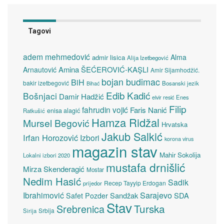
Tagovi
adem mehmedović
Alma
admir lisica
Alija Izetbegović
Amina ŠEĆEROVIĆ-KAŞLI
Arnautović
Amir Sijamhodžić.
bojan budimac
BiH
bakir izetbegović
Bosanski jezik
Bihać
Edib Kadić
Bošnjaci
Damir Hadžić
elvir resić
Enes
Filip
fahrudin vojić
Faris Nanić
enisa alagić
Ratkušić
Hamza Ridžal
Mursel Begović
Hrvatska
Jakub Salkić
Irfan Horozović
Izbori
korona virus
magazin stav
Mahir Sokolija
Lokalni izbori 2020
mustafa drnišlić
Mirza Skenderagić
Mostar
Nedim Hasić
Sadik
Recep Tayyip Erdogan
prijedor
Sarajevo
Ibrahimović
Sandžak
SDA
Safet Pozder
Stav
Turska
Srebrenica
Srbija
Sirija