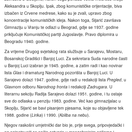
Aleksandra u Skoplju. Ipak, zbog komunističke orijentacije, biva
izbačen iz Crvene medrese, kako su je zvali, upravo zbog
koncentracije komunističkih ideja. Nakon toga, Sijarić završava
Gimnaziju u Vranju te odlazi u Beograd, gdje se 1937. godine
priključuje Komunističkoj partiji Jugoslavije. Pravo diplomira u
Beogradu 1940. godine.
Za vrijeme Drugog svjetskog rata službuje u Sarajevu, Mostaru,
Bosanskoj Gradišci i Banjoj Luci. Za sekretara Suda narodne časti
u Banjoj Luci izabran je 1945. godine, a zatim radi i kao novinar
lista
Glas
i dramaturg Narodnog pozorišta u Banjoj Luci. U
Sarajevo dolazi 1947. godine, gdje radi u redakciji lista
Pregled
, u
Glavnom odboru
Narodnog fronta
i redakciji
Zadrugara
. U
literarnu sekciju Radija Sarajevo dolazi 1951. godine, i tu ostaje
sve do odlaska u penziju 1983. godine. Već kao gimnazijalac u
Skoplju, Sijarić se bavi pisanjem pjesama, koje su objavljene tek
1988. godine (
Lirika
) i 1990. (
Koliba na nebu
).
Njegov raskošni umjetnički dar bio je, prije svega, pripovjedački i