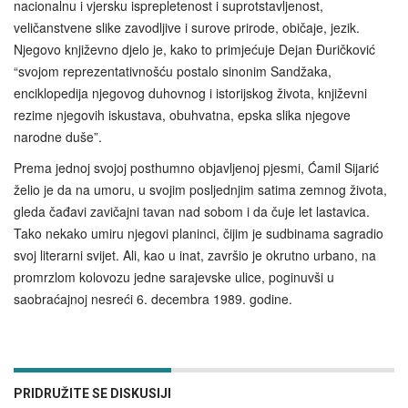
nacionalnu i vjersku isprepletenost i suprotstavljenost,
veličanstvene slike zavodljive i surove prirode, običaje, jezik.
Njegovo književno djelo je, kako to primjećuje Dejan Đuričković
“svojom reprezentativnošću postalo sinonim Sandžaka,
enciklopedija njegovog duhovnog i istorijskog života, književni
rezime njegovih iskustava, obuhvatna, epska slika njegove
narodne duše”.
Prema jednoj svojoj posthumno objavljenoj pjesmi, Ćamil Sijarić
želio je da na umoru, u svojim posljednjim satima zemnog života,
gleda čađavi zavičajni tavan nad sobom i da čuje let lastavica.
Tako nekako umiru njegovi planinci, čijim je sudbinama sagradio
svoj literarni svijet. Ali, kao u inat, završio je okrutno urbano, na
promrzlom kolovozu jedne sarajevske ulice, poginuvši u
saobraćajnoj nesreći 6. decembra 1989. godine.
PRIDRUŽITE SE DISKUSIJI