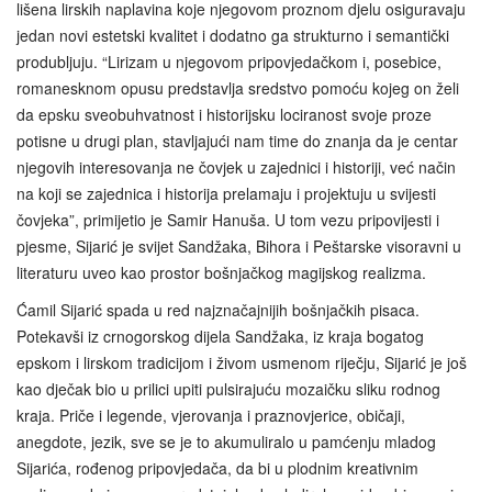
lišena lirskih naplavina koje njegovom proznom djelu osiguravaju
jedan novi estetski kvalitet i dodatno ga strukturno i semantički
produbljuju. “Lirizam u njegovom pripovjedačkom i, posebice,
romanesknom opusu predstavlja sredstvo pomoću kojeg on želi
da epsku sveobuhvatnost i historijsku lociranost svoje proze
potisne u drugi plan, stavljajući nam time do znanja da je centar
njegovih interesovanja ne čovjek u zajednici i historiji, već način
na koji se zajednica i historija prelamaju i projektuju u svijesti
čovjeka”, primijetio je Samir Hanuša. U tom vezu pripovijesti i
pjesme, Sijarić je svijet Sandžaka, Bihora i Peštarske visoravni u
literaturu uveo kao prostor bošnjačkog magijskog realizma.
Ćamil Sijarić spada u red najznačajnijih bošnjačkih pisaca.
Potekavši iz crnogorskog dijela Sandžaka, iz kraja bogatog
epskom i lirskom tradicijom i živom usmenom riječju, Sijarić je još
kao dječak bio u prilici upiti pulsirajuću mozaičku sliku rodnog
kraja. Priče i legende, vjerovanja i praznovjerice, običaji,
anegdote, jezik, sve se je to akumuliralo u pamćenju mladog
Sijarića, rođenog pripovjedača, da bi u plodnim kreativnim