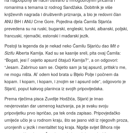
na najpotpuniji se način ostvario u mnogobrojnim pričama i
romanima s temama iz rodnog Sandžaka. Dobitnik je više
književnih nagrada i društvenih priznanja, a bio je redovni član
ANU BiH i ANU Crne Gore. Pojedina djela Ćamila Sijarića
prevedena su na ruski, bugarski, engleski, turski, albanski, poljski,
francuski, njemački, estonski i mađarski jezik.
Postoji ta legenda da je nekad neko Ćamilu Sijariću dao
Mit o
Sizifu
Alberta Kamija. Kad su se kasnije sreli, pita ovaj Ćamila:
“Bogati, jesi l’ osjetio apsurd čitajući Kamija?”, a on odgovori:
“Jesam. Zabrinuo sam se. Osjetio sam ja taj apsurd, pritisk'o me,
ne mogu ništa. Al’ odem kod brata u Bijelo Polje i počnem da
kopam. I kopam, i kopam, i znojim se i apsurd ode”, odgovorio je
Sijarić, poput kakvog planinca iz svojih pripovijedaka.
Prema riječima pisca Zuvdije Hodžića, Sijarić je imao
nevjerovatan dar usmenog kazivanja, pa je svaku svoju
pripovijetku prvo ispričao, pa tek onda zapisao. Pripovjedačko
umijeće učio je u rodnom kraju, što se jasno vidi iz njegovih proza,
uronjenih u jezik i mentalitet tog kraja. Nigdje svijet Bihora nije