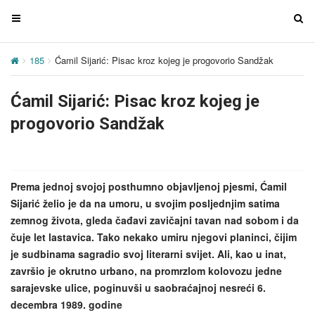
T
T
o
o
g
g
185
Ćamil Sijarić: Pisac kroz kojeg je progovorio Sandžak
g
g
l
l
Ćamil Sijarić: Pisac kroz kojeg je
e
e
n
n
progovorio Sandžak
a
a
v
v
i
i
g
g
Prema jednoj svojoj posthumno objavljenoj pjesmi, Ćamil
a
a
Sijarić želio je da na umoru, u svojim posljednjim satima
t
t
zemnog života, gleda čađavi zavičajni tavan nad sobom i da
i
i
čuje let lastavica. Tako nekako umiru njegovi planinci, čijim
o
o
je sudbinama sagradio svoj literarni svijet. Ali, kao u inat,
n
n
završio je okrutno urbano, na promrzlom kolovozu jedne
sarajevske ulice, poginuvši u saobraćajnoj nesreći 6.
decembra 1989. godine