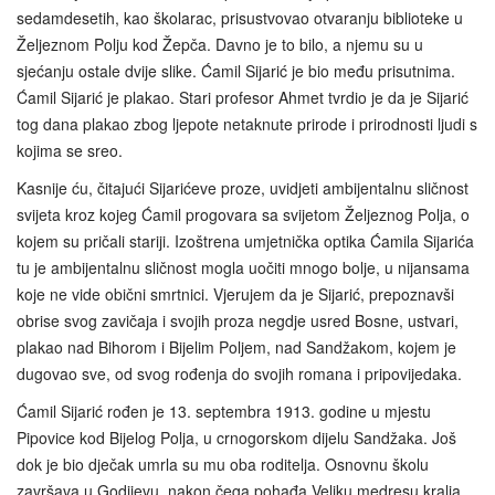
sedamdesetih, kao školarac, prisustvovao otvaranju biblioteke u
Željeznom Polju kod Žepča. Davno je to bilo, a njemu su u
sjećanju ostale dvije slike. Ćamil Sijarić je bio među prisutnima.
Ćamil Sijarić je plakao. Stari profesor Ahmet tvrdio je da je Sijarić
tog dana plakao zbog ljepote netaknute prirode i prirodnosti ljudi s
kojima se sreo.
Kasnije ću, čitajući Sijarićeve proze, uvidjeti ambijentalnu sličnost
svijeta kroz kojeg Ćamil progovara sa svijetom Željeznog Polja, o
kojem su pričali stariji. Izoštrena umjetnička optika Ćamila Sijarića
tu je ambijentalnu sličnost mogla uočiti mnogo bolje, u nijansama
koje ne vide obični smrtnici. Vjerujem da je Sijarić, prepoznavši
obrise svog zavičaja i svojih proza negdje usred Bosne, ustvari,
plakao nad Bihorom i Bijelim Poljem, nad Sandžakom, kojem je
dugovao sve, od svog rođenja do svojih romana i pripovijedaka.
Ćamil Sijarić rođen je 13. septembra 1913. godine u mjestu
Pipovice kod Bijelog Polja, u crnogorskom dijelu Sandžaka. Još
dok je bio dječak umrla su mu oba roditelja. Osnovnu školu
završava u Godijevu, nakon čega pohađa Veliku medresu kralja