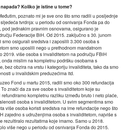
napada? Koliko je istine u tome?
Međutim, poznato mi je sve ono što smo radili u posljednje
ri sljedeća tvrdnja: u periodu od osnivanja Fonda pa do
, pod jednakim pravnim osnovama, osigurano je
dručju Federacije BiH. Od 2015. zaključno s 30. junom
smo osigurali sredstva i zaposlili 3.300 osoba s
iditetom smo uposlili nego u prethodnom mandatnom
 2019. više osoba s invaliditetom na području FBiH
no, onda mislim na kompletnu podršku osobama s
iše, bez obzira na vrstu i kategoriju invaliditeta, tako da smo
enosti u invalidskim preduzećima itd.
euzeo Fond u martu 2015, radili smo oko 300 refundacija
To znači da za sve osobe s invaliditetom koje su
refundiramo kompletnu razliku između bruto i neto plaće,
oslenosti osoba s invaliditetom. U svim segmentima smo
puta više osoba koristi sredstva na ime refundacije nego što
FBiH zajedno s udruženjima osoba s invaliditetom, najviše s
o je rezultiralo rezultatima koje imamo. Samo u 2018.
uplo više nego u periodu od osnivanja Fonda do 2015.