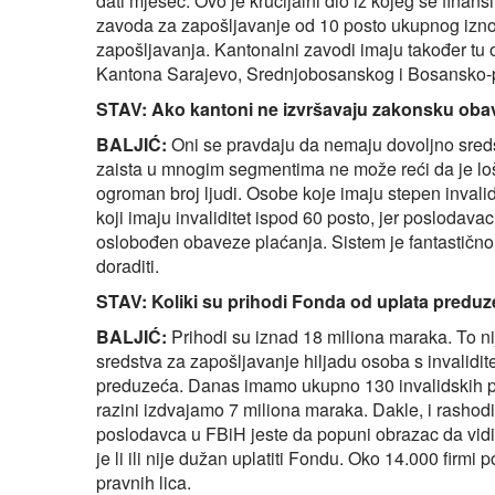
dati mjesec. Ovo je krucijalni dio iz kojeg se finan
zavoda za zapošljavanje od 10 posto ukupnog iznos
zapošljavanja. Kantonalni zavodi imaju također tu
Kantona Sarajevo, Srednjobosanskog i Bosansko-po
STAV: Ako kantoni ne izvršavaju zakonsku obav
BALJIĆ:
Oni se pravdaju da nemaju dovoljno sreds
zaista u mnogim segmentima ne može reći da je loš,
ogroman broj ljudi. Osobe koje imaju stepen invalidi
koji imaju invaliditet ispod 60 posto, jer poslodavac
oslobođen obaveze plaćanja. Sistem je fantastično 
doraditi.
STAV: Koliki su prihodi Fonda od uplata preduz
BALJIĆ:
Prihodi su iznad 18 miliona maraka. To ni
sredstva za zapošljavanje hiljadu osoba s invalidit
preduzeća. Danas imamo ukupno 130 invalidskih p
razini izdvajamo 7 miliona maraka. Dakle, i rashod
poslodavca u FBiH jeste da popuni obrazac da vidi
je li ili nije dužan uplatiti Fondu. Oko 14.000 firm
pravnih lica.