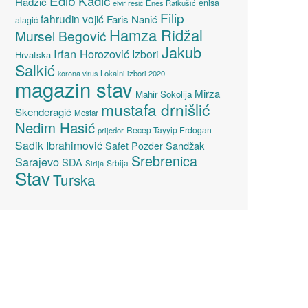
Edib Kadić
Hadžić
enisa
elvir resić
Enes Ratkušić
Filip
fahrudin vojić
Faris Nanić
alagić
Hamza Ridžal
Mursel Begović
Jakub
Irfan Horozović
Izbori
Hrvatska
Salkić
Lokalni izbori 2020
korona virus
magazin stav
Mirza
Mahir Sokolija
mustafa drnišlić
Skenderagić
Mostar
Nedim Hasić
Recep Tayyip Erdogan
prijedor
Sadik Ibrahimović
Sandžak
Safet Pozder
Srebrenica
Sarajevo
SDA
Srbija
Sirija
Stav
Turska