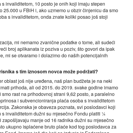
s invaliditetom, 10 posto je onih koji imaju stepen
ko 25.000 u FBiH i, ako uzmemo u obzir činjenicu da smo
ba s invaliditetom, onda znate koliki posao još stoji
zacija, mi nemamo zvanične podatke o tome, ali sudeći
i broj aplikanata iz poziva u poziv, što govori da ipak
ve, mi se otvaramo i dolazimo do naših potencijalnih
korisnika s tim iznosom novca može podržati?
er oblast još nije uređena, naš plan budžeta je na neki
 imati prihoda, ali od 2015. do 2019. svake godine imamo
i smo rast na prihodovnoj strani 9,62 posto, a paralelno
oprinosa i subvencioniranja plaća osoba s invaliditetom
rcija. Zakonska je obaveza poznata, svi poslodavci koji
 s invaliditetom dužni su mjesečno Fondu platiti ¼
oji zapošljavaju manje od 16 radnika dužni su mjesečno
posto ukupno isplaćene bruto plaće kod tog poslodavca za