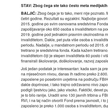
STAV: Zbog čega ste tako često meta medijskih 
BALJIĆ:
Zbog čega je to tako, meni nije poznato. 
četiri godine. Rezultati su egzaktni. Najbolje govo
2015. godine po svim osnovama sredstvima Fonda
zapošljavanje oko 650 osoba s invaliditetom na po
2019. godine pod jednakim pravnim okolnostima mi 
invaliditetom. Dakle, pet puta više osoba s inval
periodu. Nadalje, u mandatnom periodu od 2015. do
tretirano je sredstvima fonda. Kada kažem tretira
invaliditetom čiji je stepen invaliditeta 60 posto i v
finansirali školovanje, doškolovanje, razvoj zaposl
Još jedan podatak je interesantan: kada sam ja pr
na mjesečnom nivou, danas ih radimo preko 2.600. 
zaposlene po posebnim uvjetima na području FBiH 
dakle doprinose, i tako trajno održavamo nivo zap
podigli ljestvicu jako, jako visoko. Faktički, devet 
je to bilo ranije. Uradili smo 130 javnih tribina u 
RVI, i na taj način otvorili Fond prema javnosti, i t
zaposleno je preko 1.000 osoba s invaliditetom, d