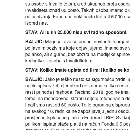
su osobe s invaliditetom, a od ukupnog broja osoba 
invaliditeta iznad 60 posto. Takvih osoba imamo o
od osnivanja Fonda na neki način tretirali 5.000 oso
ispred nas.
STAV: Ali u tih 25.000 nisu svi radno sposobni.
BALJIĆ:
Moguće, ovo su podaci nevladinih organi
po javnim pozivima koje objavljujemo, imamo sve već
polahko, ali sigurno, bez obzira na medijske spino
korisnika – osoba s invaliditetom.
STAV: Koliko imate uplata od firmi i koliko se 
BALJIĆ:
Jako je teško nešto sa sigurnošću tvrditi j
način spisak želja jer nikad ne znamo koliko ćemo
rast i prihoda i rashoda. Recimo, 2018. godine imal
tome, na rashodovnoj strani u dijelu refundiranja d
imali smo rast od 60 posto. To je ogromna dispropo
na svakog 16. radnika ne zapošljavaju jednu osobu
prosječno isplaćene plaće u Federaciji BiH. Svi k
prilikom isplate plaće platiti na račun Fonda 0,5 