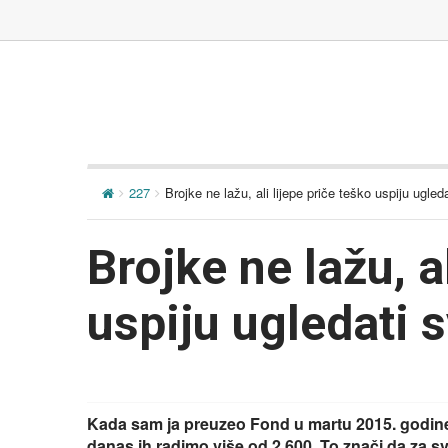
227
Brojke ne lažu, ali lijepe priče teško uspiju ugled
Brojke ne lažu, a
uspiju ugledati 
Kada sam ja preuzeo Fond u martu 2015. godine
danas ih radimo više od 2.600. To znači da za s