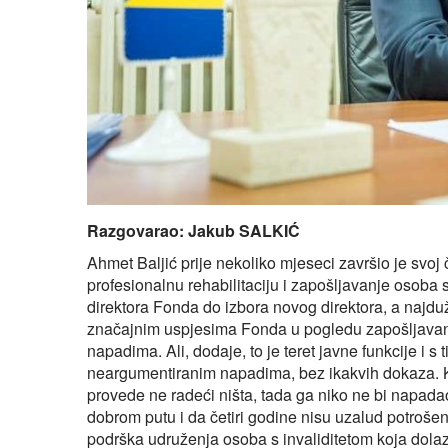
Razgovarao: Jakub SALKIĆ
Ahmet Baljić prije nekoliko mjeseci završio je svoj
profesionalnu rehabilitaciju i zapošljavanje osoba
direktora Fonda do izbora novog direktora, a najdu
značajnim uspjesima Fonda u pogledu zapošljavanja
napadima. Ali, dodaje, to je teret javne funkcije i s 
neargumentiranim napadima, bez ikakvih dokaza. Ka
provede ne radeći ništa, tada ga niko ne bi napadao
dobrom putu i da četiri godine nisu uzalud potrošen
podrška udruženja osoba s invaliditetom koja dolazi