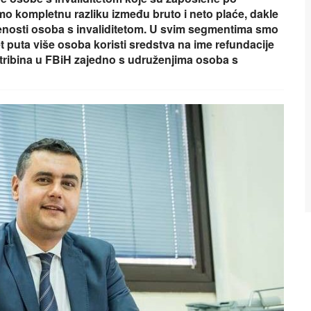
o kompletnu razliku između bruto i neto plaće, dakle
lenosti osoba s invaliditetom. U svim segmentima smo
vet puta više osoba koristi sredstva na ime refundacije
ih tribina u FBiH zajedno s udruženjima osoba s