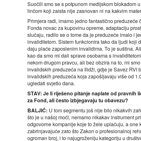
Suočili smo se s potpunom medijskom blokadom u o
linčom koji zaista nije zasnovan ni na kakvim mat
Primjera radi, imamo jedno fantastično preduzeće čij
Fonda novac za kupovinu opreme, adaptaciju prosto
slučaju, radilo se o tome da je preduzeće imalo i je
invaliditetom. Sistem funkcionira tako da ljudi koji 
daju plaće zaposlenim invalidima. To je suština. Ali
kao da smo mi dali sprave osobama s invaliditetom
nekom drugom pravcu, ali bez obzira na to, mi smo 
invalidskih preduzeća na Ilidži, gdje je Savez RVI b
invalidskih preduzeća koja zapošljavaju više od 1.00
ugledati svjetlo dana.
STAV: Je li riješeno pitanje naplate od pravnih 
za Fond, ali često izbjegavaju tu obavezu?
BALJIĆ:
U tom segmentu još nije bilo nikakvih zah
što je u našoj moći, nemamo nikakav instrument prisi
odgovorne kompanije koje to žele uplaćuju, a one
zabrinjavajuće zato što Zakon o profesionalnoj rehab
ogroman broj, i to najugroženiju kategoriju u druš