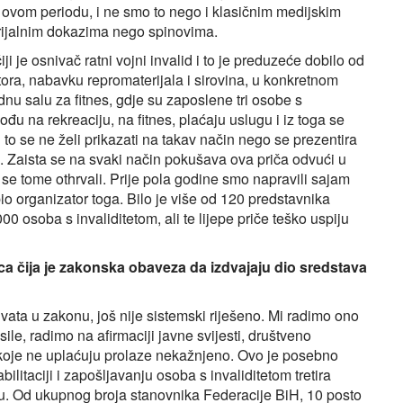
vom periodu, i ne smo to nego i klasičnim medijskim
erijalnim dokazima nego spinovima.
i je osnivač ratni vojni invalid i to je preduzeće dobilo od
ra, nabavku repromaterijala i sirovina, u konkretnom
dnu salu za fitnes, gdje su zaposlene tri osobe s
dođu na rekreaciju, na fitnes, plaćaju uslugu i iz toga se
 to se ne želi prikazati na takav način nego se prezentira
. Zaista se na svaki način pokušava ova priča odvući u
se tome othrvali. Prije pola godine smo napravili sajam
io organizator toga. Bilo je više od 120 predstavnika
0 osoba s invaliditetom, ali te lijepe priče teško uspiju
lica čija je zakonska obaveza da izdvajaju dio sredstava
vata u zakonu, još nije sistemski riješeno. Mi radimo ono
le, radimo na afirmaciji javne svijesti, društveno
 koje ne uplaćuju prolaze nekažnjeno. Ovo je posebno
ilitaciji i zapošljavanju osoba s invaliditetom tretira
tvu. Od ukupnog broja stanovnika Federacije BiH, 10 posto