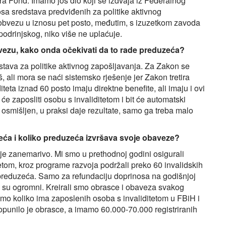
sira Fond. Imamo još dio koji se izdvaja iz Federalnog
a sredstava predviđenih za politike aktivnog
 obvezu u iznosu pet posto, međutim, s izuzetkom zavoda
drinjskog, niko više ne uplaćuje.
ezu, kako onda očekivati da to rade preduzeća?
tava za politike aktivnog zapošljavanja. Za Zakon se
 ali mora se naći sistemsko rješenje jer Zakon tretira
teta iznad 60 posto imaju direktne benefite, ali imaju i ovi
 će zaposliti osobu s invaliditetom i bit će automatski
osmišljen, u praksi daje rezultate, samo ga treba malo
eća i koliko preduzeća izvršava svoje obaveze?
je zanemarivo. Mi smo u prethodnoj godini osigurali
etom, kroz programe razvoja podržali preko 60 invalidskih
reduzeća. Samo za refundaciju doprinosa na godišnjoj
i su ogromni. Kreirali smo obrasce i obaveza svakog
mo koliko ima zaposlenih osoba s invaliditetom u FBiH i
i popunilo je obrasce, a imamo 60.000-70.000 registriranih