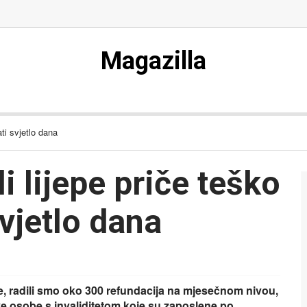
Magazilla
ati svjetlo dana
li lijepe priče teško
svjetlo dana
, radili smo oko 300 refundacija na mjesečnom nivou,
ve osobe s invaliditetom koje su zaposlene po