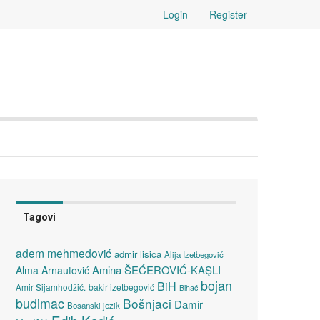
Login
Register
Tagovi
adem mehmedović
admir lisica
Alija Izetbegović
Amina ŠEĆEROVIĆ-KAŞLI
Alma Arnautović
bojan
BiH
Amir Sijamhodžić.
bakir izetbegović
Bihać
budimac
Bošnjaci
Damir
Bosanski jezik