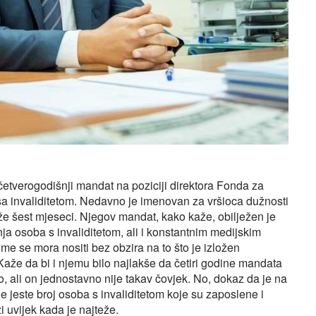
 četverogodišnji mandat na poziciji direktora Fonda za
 sa invaliditetom. Nedavno je imenovan za vršioca dužnosti
že šest mjeseci. Njegov mandat, kako kaže, obilježen je
 osoba s invaliditetom, ali i konstantnim medijskim
time se mora nositi bez obzira na to što je izložen
že da bi i njemu bilo najlakše da četiri godine mandata
, ali on jednostavno nije takav čovjek. No, dokaz da je na
e jeste broj osoba s invaliditetom koje su zaposlene i
 uvijek kada je najteže.