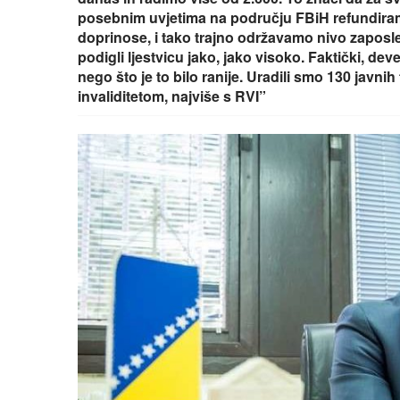
posebnim uvjetima na području FBiH refundiram
doprinose, i tako trajno održavamo nivo zapos
podigli ljestvicu jako, jako visoko. Faktički, de
nego što je to bilo ranije. Uradili smo 130 javn
invaliditetom, najviše s RVI”