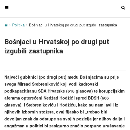
T
T
o
o
g
g
Politika
Bošnjaci u Hrvatskoj po drugi put izgubili zastupnika
g
g
l
l
Bošnjaci u Hrvatskoj po drugi put
e
e
n
n
izgubili zastupnika
a
a
v
v
i
i
g
g
Najveći gubitnici (po drugi put) među Bošnjacima su prije
a
a
svega Mirsad Srebreniković koji vodi kadrovski
t
t
podkapacitiranu SDA Hrvatske (618 glasova) te korupcijskim
i
i
aferama opterećeni Nedžad Hodžić ispred BDSH (666
o
o
glasova). I Srebrenikoviću i Hodžiću, kako su nam javili iz
n
n
njihovih izbornih stožera, ovaj fijasko bi „trebao biti
dovoljan znak da odstupe sa svojih pozicija jer njihov daljnji
angažman u politici bi zasigurno značio potpuno urušavanje