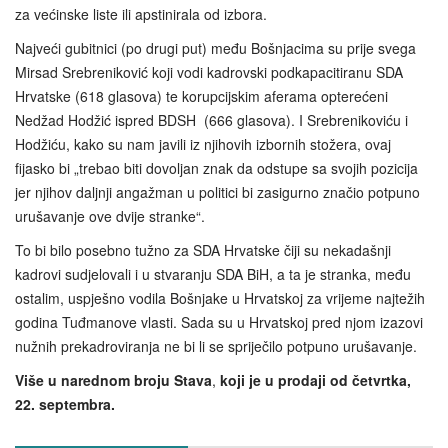
za većinske liste ili apstinirala od izbora.
Najveći gubitnici (po drugi put) među Bošnjacima su prije svega
Mirsad Srebreniković koji vodi kadrovski podkapacitiranu SDA
Hrvatske (618 glasova) te korupcijskim aferama opterećeni
Nedžad Hodžić ispred BDSH (666 glasova). I Srebrenikoviću i
Hodžiću, kako su nam javili iz njihovih izbornih stožera, ovaj
fijasko bi „trebao biti dovoljan znak da odstupe sa svojih pozicija
jer njihov daljnji angažman u politici bi zasigurno značio potpuno
urušavanje ove dvije stranke“.
To bi bilo posebno tužno za SDA Hrvatske čiji su nekadašnji
kadrovi sudjelovali i u stvaranju SDA BiH, a ta je stranka, među
ostalim, uspješno vodila Bošnjake u Hrvatskoj za vrijeme najtežih
godina Tuđmanove vlasti. Sada su u Hrvatskoj pred njom izazovi
nužnih prekadroviranja ne bi li se spriječilo potpuno urušavanje.
Više u narednom broju Stava
,
koji je u prodaji od četvrtka,
22. septembra.