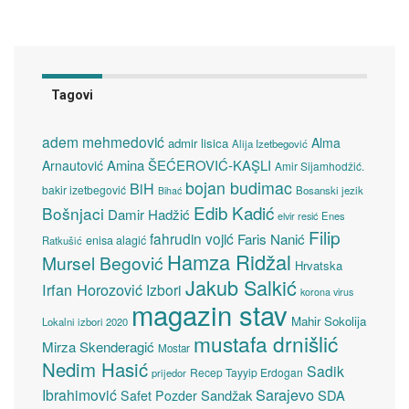
Tagovi
adem mehmedović
Alma
admir lisica
Alija Izetbegović
Amina ŠEĆEROVIĆ-KAŞLI
Arnautović
Amir Sijamhodžić.
bojan budimac
BiH
bakir izetbegović
Bosanski jezik
Bihać
Edib Kadić
Bošnjaci
Damir Hadžić
elvir resić
Enes
Filip
fahrudin vojić
Faris Nanić
enisa alagić
Ratkušić
Hamza Ridžal
Mursel Begović
Hrvatska
Jakub Salkić
Irfan Horozović
Izbori
korona virus
magazin stav
Mahir Sokolija
Lokalni izbori 2020
mustafa drnišlić
Mirza Skenderagić
Mostar
Nedim Hasić
Sadik
Recep Tayyip Erdogan
prijedor
Sarajevo
Ibrahimović
Sandžak
SDA
Safet Pozder