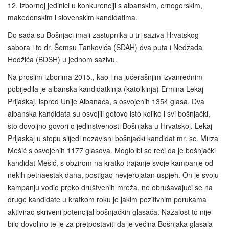
12. izbornoj jedinici u konkurenciji s albanskim, crnogorskim,
makedonskim i slovenskim kandidatima.
Do sada su Bošnjaci imali zastupnika u tri saziva Hrvatskog
sabora i to dr. Šemsu Tankovića (SDAH) dva puta i Nedžada
Hodžića (BDSH) u jednom sazivu.
Na prošlim izborima 2015., kao i na jučerašnjim izvanrednim
pobijedila je albanska kandidatkinja (katolkinja) Ermina Lekaj
Prljaskaj, ispred Unije Albanaca, s osvojenih 1354 glasa. Dva
albanska kandidata su osvojili gotovo isto koliko i svi bošnjački,
što dovoljno govori o jedinstvenosti Bošnjaka u Hrvatskoj. Lekaj
Prljaskaj u stopu slijedi nezavisni bošnjački kandidat mr. sc. Mirza
Mešić s osvojenih 1177 glasova. Moglo bi se reći da je bošnjački
kandidat Mešić, s obzirom na kratko trajanje svoje kampanje od
nekih petnaestak dana, postigao nevjerojatan uspjeh. On je svoju
kampanju vodio preko društvenih mreža, ne obrušavajući se na
druge kandidate u kratkom roku je jakim pozitivnim porukama
aktivirao skriveni potencijal bošnjačkih glasača. Nažalost to nije
bilo dovoljno te je za pretpostaviti da je većina Bošnjaka glasala