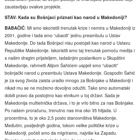
zaustavljaju ovakve projekte.
STAV: Kada su Bošnjaci priznati kao narod u Makedoniji?
BABAČIĆ
: Mi smo iskoristili trenutak krize i nemira u Makedoniji iz
2001. godine i tada smo “ubacili” jednu preambulu u Ustav
Makedonije. Do tada Bošnjaci nisu postojali kao narod u Ustavu
Republike Makedonije. Iskoristili smo taj trenutak pomoću medija i
s našim dragim prijateljem, tadašnjim poslanikom u Skupštini
Makedonije, rahmetli Alijom Šahićem uspjeli smo “ubaciti”
bošnjački narod u preambulu Ustava Makedonije. Gospodin Šahić
je za svog života zaista uradio mnogo za Bošnjake u Makedoniji i
nikad mu se ne možemo dovoljno odužiti. Tako smo automatski
dobili pravo da postojimo kao etnikum u toj državi. Sada je
Makedonija multietnička država, i to je vrlo bitno za nas Bošnjake.
Po našem proračunu, trenutno nas ima oko 35 hiljada. U
procentima, to je oko 2,5 posto stanovništva Makedonije.
Međutim, posljednjih godina, tokom velike političke krize u
Makedoniji, počeli smo da migriramo, najviše ka Zapadu.