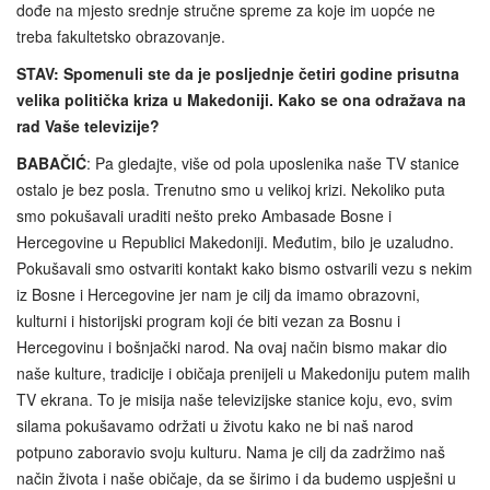
dođe na mjesto srednje stručne spreme za koje im uopće ne
treba fakultetsko obrazovanje.
STAV: Spomenuli ste da je posljednje četiri godine prisutna
velika politička kriza u Makedoniji. Kako se ona odražava na
rad Vaše televizije?
BABAČIĆ
: Pa gledajte, više od pola uposlenika naše TV stanice
ostalo je bez posla. Trenutno smo u velikoj krizi. Nekoliko puta
smo pokušavali uraditi nešto preko Ambasade Bosne i
Hercegovine u Republici Makedoniji. Međutim, bilo je uzaludno.
Pokušavali smo ostvariti kontakt kako bismo ostvarili vezu s nekim
iz Bosne i Hercegovine jer nam je cilj da imamo obrazovni,
kulturni i historijski program koji će biti vezan za Bosnu i
Hercegovinu i bošnjački narod. Na ovaj način bismo makar dio
naše kulture, tradicije i običaja prenijeli u Makedoniju putem malih
TV ekrana. To je misija naše televizijske stanice koju, evo, svim
silama pokušavamo održati u životu kako ne bi naš narod
potpuno zaboravio svoju kulturu. Nama je cilj da zadržimo naš
način života i naše običaje, da se širimo i da budemo uspješni u