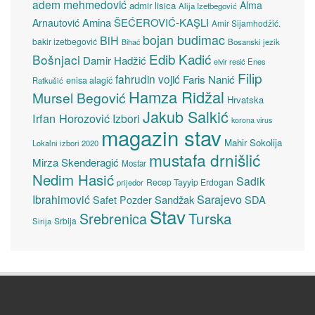
adem mehmedović
Alma
admir lisica
Alija Izetbegović
Amina ŠEĆEROVIĆ-KAŞLI
Arnautović
Amir Sijamhodžić.
bojan budimac
BiH
bakir izetbegović
Bosanski jezik
Bihać
Edib Kadić
Bošnjaci
Damir Hadžić
elvir resić
Enes
Filip
fahrudin vojić
Faris Nanić
enisa alagić
Ratkušić
Hamza Ridžal
Mursel Begović
Hrvatska
Jakub Salkić
Irfan Horozović
Izbori
korona virus
magazin stav
Mahir Sokolija
Lokalni izbori 2020
mustafa drnišlić
Mirza Skenderagić
Mostar
Nedim Hasić
Sadik
Recep Tayyip Erdogan
prijedor
Sarajevo
Ibrahimović
Sandžak
SDA
Safet Pozder
Stav
Turska
Srebrenica
Srbija
Sirija