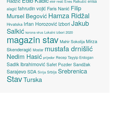
Edib Kadić
Hadžić
enisa
elvir resić
Enes Ratkušić
Filip
fahrudin vojić
Faris Nanić
alagić
Hamza Ridžal
Mursel Begović
Jakub
Irfan Horozović
Izbori
Hrvatska
Salkić
Lokalni izbori 2020
korona virus
magazin stav
Mirza
Mahir Sokolija
mustafa drnišlić
Skenderagić
Mostar
Nedim Hasić
Recep Tayyip Erdogan
prijedor
Sadik Ibrahimović
Sandžak
Safet Pozder
Srebrenica
Sarajevo
SDA
Srbija
Sirija
Stav
Turska