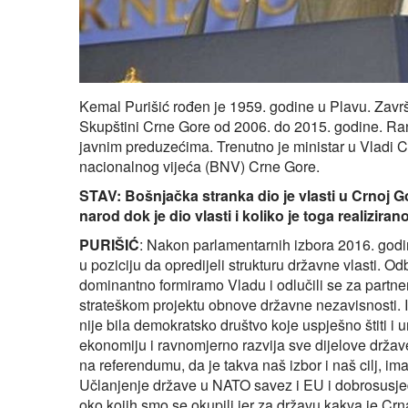
Kemal Purišić rođen je 1959. godine u Plavu. Završ
Skupštini Crne Gore od 2006. do 2015. godine. Rani
javnim preduzećima. Trenutno je ministar u Vladi 
nacionalnog vijeća (BNV) Crne Gore.
STAV:
Bošnjačka stranka dio je vlasti u Crnoj Go
narod dok je dio vlasti i koliko je toga realiziran
PURIŠIĆ
: Nakon parlamentarnih izbora 2016. godi
u poziciju da opredijeli strukturu državne vlasti. 
dominantno formiramo Vladu i odlučili se za partners
strateškom projektu obnove državne nezavisnosti. 
nije bila demokratsko društvo koje uspješno štiti i
ekonomiju i ravnomjerno razvija sve dijelove drža
na referendumu, da je takva naš izbor i naš cilj, i
Učlanjenje države u NATO savez i EU i dobrosusjedsk
oko kojih smo se okupili jer za državu kakva je Crna