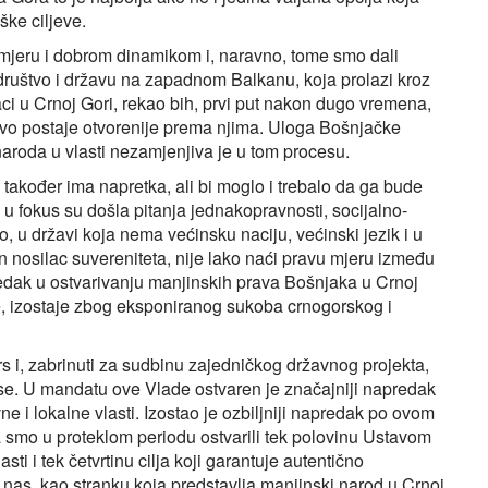
ške ciljeve.
mjeru i dobrom dinamikom i, naravno, tome smo dali
društvo i državu na zapadnom Balkanu, koja prolazi kroz
i u Crnoj Gori, rekao bih, prvi put nakon dugo vremena,
tvo postaje otvorenije prema njima. Uloga Bošnjačke
aroda u vlasti nezamjenjiva je u tom procesu.
kođer ima napretka, ali bi moglo i trebalo da ga bude
 u fokus su došla pitanja jednakopravnosti, socijalno-
, u državi koja nema većinsku naciju, većinski jezik i u
n nosilac suvereniteta, nije lako naći pravu mjeru između
predak u ostvarivanju manjinskih prava Bošnjaka u Crnoj
, izostaje zbog eksponiranog sukoba crnogorskog i
rs i, zabrinuti za sudbinu zajedničkog državnog projekta,
ese. U mandatu ove Vlade ostvaren je značajniji napredak
i lokalne vlasti. Izostao je ozbiljniji napredak po ovom
 smo u proteklom periodu ostvarili tek polovinu Ustavom
ti i tek četvrtinu cilja koji garantuje autentično
 nas, kao stranku koja predstavlja manjinski narod u Crnoj