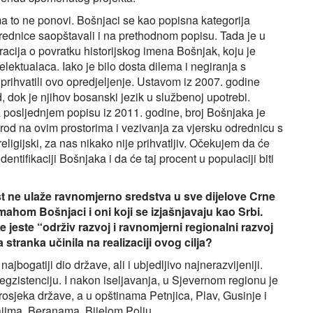
to ne ponovi. Bošnjaci se kao popisna kategorija
drednice saopštavali i na prethodnom popisu. Tada je u
cija o povratku historijskog imena Bošnjak, koju je
telektualaca. Iako je bilo dosta dilema i negiranja s
i prihvatili ovo opredjeljenje. Ustavom iz 2007. godine
, dok je njihov bosanski jezik u službenoj upotrebi.
a posljednjem popisu iz 2011. godine, broj Bošnjaka je
rod na ovim prostorima i vezivanja za vjersku odrednicu s
eligijski, za nas nikako nije prihvatljiv. Očekujem da će
ntifikaciji Bošnjaka i da će taj procent u populaciji biti
t ne ulaže ravnomjerno sredstva u sve dijelove Crne
 mahom Bošnjaci i oni koji se izjašnjavaju kao Srbi.
jeste “održiv razvoj i ravnomjerni regionalni razvoj
stranka učinila na realizaciji ovog cilja?
ajbogatiji dio države, ali i ubjedljivo najnerazvijeniji.
 egzistenciju. I nakon iseljavanja, u Sjevernom regionu je
osjeka države, a u opštinama Petnjica, Plav, Gusinje i
ajima, Beranama, Bijelom Polju…