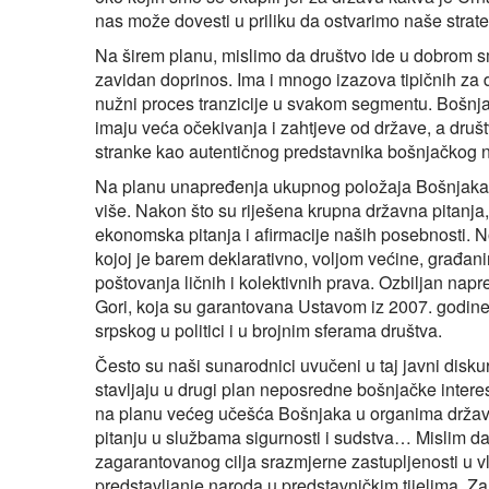
nas može dovesti u priliku da ostvarimo naše strate
Na širem planu, mislimo da društvo ide u dobrom s
zavidan doprinos. Ima i mnogo izazova tipičnih za 
nužni proces tranzicije u svakom segmentu. Bošnjac
imaju veća očekivanja i zahtjeve od države, a druš
stranke kao autentičnog predstavnika bošnjačkog n
Na planu unapređenja ukupnog položaja Bošnjaka ta
više. Nakon što su riješena krupna državna pitanja,
ekonomska pitanja i afirmacije naših posebnosti. No
kojoj je barem deklarativno, voljom većine, građani
poštovanja ličnih i kolektivnih prava. Ozbiljan na
Gori, koja su garantovana Ustavom iz 2007. godine
srpskog u politici i u brojnim sferama društva.
Često su naši sunarodnici uvučeni u taj javni disku
stavljaju u drugi plan neposredne bošnjačke inter
na planu većeg učešća Bošnjaka u organima državne 
pitanju u službama sigurnosti i sudstva… Mislim da
zagarantovanog cilja srazmjerne zastupljenosti u vlas
predstavljanje naroda u predstavničkim tijelima. Za