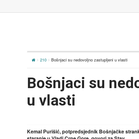
210
Bošnjaci su nedovoljno zastupljeni u vlasti
Bošnjaci su nedo
u vlasti
Kemal Purišić, potpredsjednik Bošnjačke stranke 
staranje u Vladi Crne Gore, govori za Stav