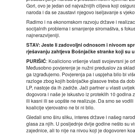
Gori, ovo je jedan od najvažnijih ciljeva koji osig
naroda i da se zaustavi njegovo iseljavanje s vjeko
Radimo i na ekonomskom razvoju države i realizacij
socijalnih problema i smanjenje siromaštva, s foku
najnerazvijeniji.
STAV: Jeste li zadovoljni odnosom i nivoom sp
rješavanju zahtjeva Bošnjačke stranke koji su 
PURIŠIĆ
: Koaliciono vršenje vlasti svojevrsni je 
Međusobno povjerenje je nužni preduslov za skladno
ga izgrađujemo. Povjerenja pa i uspjeha bilo bi vi
razloge zbog kojih bošnjačke glasove treba da dobij
LP, nastoje da ih zadrže. Jači partner u vlasti uvij
dogovora i naše je iskustvo iz proteklih 10 godina
ili kasni ili se uopšte ne realizuje. Da smo se vodil
koalicije vjerovatno ne bi ni bilo.
Gledali smo širu sliku, interes države i našeg narod
glasa za njih. U posljednje dvije godine nešto su vi
zajednice, ali to nije na nivou koji je dogovoren k