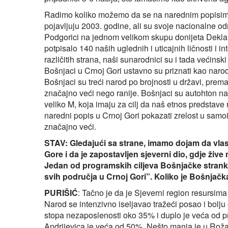
Radimo koliko možemo da se na narednim popisima 
pojavljuju 2003. godine, ali su svoje nacionalne o
Podgorici na jednom velikom skupu donijeta Deklara
potpisalo 140 naših uglednih i uticajnih ličnosti i in
različitih strana, naši sunarodnici su i tada većinsk
Bošnjaci u Crnoj Gori ustavno su priznati kao narod
Bošnjaci su treći narod po brojnosti u državi, prem
značajno veći nego ranije. Bošnjaci su autohton na
veliko M, koja imaju za cilj da naš etnos predstave r
naredni popis u Crnoj Gori pokazati zrelost u samoide
značajno veći.
STAV: Gledajući sa strane, imamo dojam da vlas
Gore i da je zapostavljen sjeverni dio, gdje žive
Jedan od programskih ciljeva Bošnjačke stranke 
svih područja u Crnoj Gori”. Koliko je Bošnjačka 
PURIŠIĆ
: Tačno je da je Sjeverni region resursima n
Narod se intenzivno iseljavao tražeći posao i bolju
stopa nezaposlenosti oko 35% i duplo je veća od pr
Andrijevica je veća od 50%. Nešto manja je u Rož