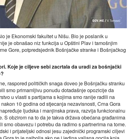
io je Ekonomski fakultet u Nišu. Bio je poslanik u
je je obnašao niz funkcija u Opštini Plav i tamošnjim
Crne Gore, potpredsjednik Bošnjačke stranke i Bošnjačkog
ri. Koje je ciljeve sebi zacrtala da uradi za bošnjački
o?
ne, raspored političkih snaga doveo je Bošnjačku stranku
Odbili smo primamljivu ponudu dotadašnje opozicije da
tvo u vlasti s partijama s kojima smo ranije radili na
I nakon 10 godina od stjecanja nezavisnosti, Crna Gora
 unapređuje ljudska i manjinska prava, razvija funkcionalnu
ve. S obzirom na to da je takva država obećana građanima
mali smo obavezu i potrebu da radimo s partnerima na tome.
i i prijateljski odnosi jesu zajednički programski ciljevi
 Gora to je najbolja ako ne i jedina valjana opcija koja