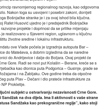
se princip ravnomjernog regionalnog razvoja, kao odgovorna
esilo. Nakon toga su usvojeni i posebni zakoni, donijeti
Uloga Bošnjačke stranke je i za ovaj ishod bila ključna.
oj Rafet Husović ujedno je i predsjednik Bošnjačke
 razvojne projekte i doprinosi da se prilike mijenjaju
% je realizovano u Sjeverni region, uglavnom u ključnu
štitu životne sredine i lokalnu infrastrukturu.
 mandatu ove Vlade počela je izgradnja autoputa Bar –
rice do Mateševa, s dobrim izgledima da se naredne
ici do Andrijevice i dalje do Boljara. Ovaj projekt će
 Crne Gore. Radi se novi put Kolašin – Berane, kreće se s
ijebačka kao dionica puta Podgorica – Gusinje, grade se
, Rožajama i na Žabljaku. Ove godine treba da otpočne
eg puta Plav – Dečani i dio prateće infrastrukture za
e NP Prokletije.
ključni subjekt u ostvarivanju nezavisnosti Crne Gore.
i Sandžak na dva dijela. Ima li aktivnosti s vaše strane
statusa Sandžaka kao prekogranične regije”, kako stoji