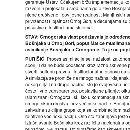
garantuje Ustav. Očekujem bržu implementaciju ko
razvojnih projekata u sredinama gdje žive Bošnjac
njene društvene i povijesne realnosti. Manjinski na
privrženost i lojalnost Crnoj Gori, a decenijama su
prisustva u institucijama sistema.
STAV: Crnogorska vlast podržavala je određene 
Bošnjaka u Crnoj Gori, poput Matice muslimana
asimilacije Bošnjaka u Crnogorce. To je na popis
PURIŠIĆ
: Proces asimilacije se, nažalost, zakon
sporiji i da ne bude podstican kroz razne skrivene 
stvorili solidnu pravnu i institucionalnu osnovu da 
Asimilacija se promiče na mnogo načina, “dajanskim 
nekog cilja i na druge načine, što je svojevrsna uc
često i vrlo transparentno, postavlja se pitanje: otk
islamizirani Crnogorci i sl., što u kombinaciji sa s
crnogorskom društvu, bez većinske nacije, Bošnjac
zahvalna su ciljna grupa koja se kombinacijom raz
relativno većinsku naciju. Ono što zabrinjava jest
izjašnjavanje Bošnjaka kroz različita nacionalna od
pripadnici 5-6 nacija, što tumačimo kao skrivenu 