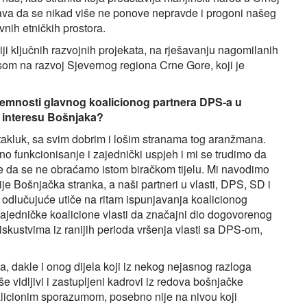
urava da se nikad više ne ponove nepravde i progoni našeg
vnih etničkih prostora.
i ključnih razvojnih projekata, na rješavanju nagomilanih
som na razvoj Sjevernog regiona Crne Gore, koji je
remnosti glavnog koalicionog partnera DPS-a u
u interesu Bošnjaka?
ortakluk, sa svim dobrim i lošim stranama tog aranžmana.
 funkcionisanje i zajednički uspjeh i mi se trudimo da
še da se ne obraćamo istom biračkom tijelu. Mi navodimo
e Bošnjačka stranka, a naši partneri u vlasti, DPS, SD i
ek odlučujuće utiče na ritam ispunjavanja koalicionog
 zajedničke koalicione vlasti da značajni dio dogovorenog
i iskustvima iz ranijih perioda vršenja vlasti sa DPS-om,
a, dakle i onog dijela koji iz nekog nejasnog razloga
še vidljivi i zastupljeni kadrovi iz redova bošnjačke
oalicionim sporazumom, posebno nije na nivou koji