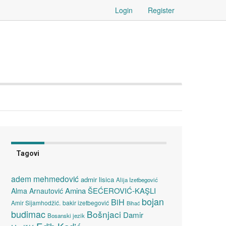
Login
Register
Tagovi
adem mehmedović
admir lisica
Alija Izetbegović
Amina ŠEĆEROVIĆ-KAŞLI
Alma Arnautović
bojan
BiH
Amir Sijamhodžić.
bakir izetbegović
Bihać
budimac
Bošnjaci
Damir
Bosanski jezik