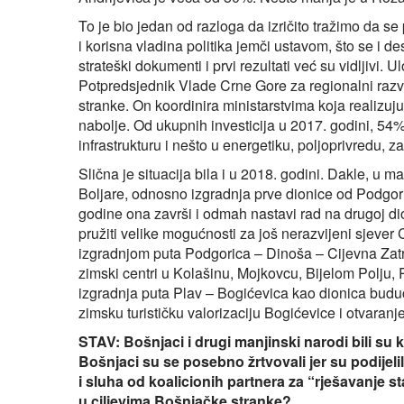
To je bio jedan od razloga da izričito tražimo da 
i korisna vladina politika jemči ustavom, što se i d
strateški dokumenti i prvi rezultati već su vidljivi. 
Potpredsjednik Vlade Crne Gore za regionalni razv
stranke. On koordinira ministarstvima koja realizuju
nabolje. Od ukupnih investicija u 2017. godini, 54
infrastrukturu i nešto u energetiku, poljoprivredu, za
Slična je situacija bila i u 2018. godini. Dakle, u
Boljare, odnosno izgradnja prve dionice od Podgo
godine ona završi i odmah nastavi rad na drugoj dion
pružiti velike mogućnosti za još nerazvijeni sjever
izgradnjom puta Podgorica – Dinoša – Cijevna Zatr
zimski centri u Kolašinu, Mojkovcu, Bijelom Polju
izgradnja puta Plav – Bogićevica kao dionica buduć
zimsku turističku valorizaciju Bogićevice i otvaranj
STAV: Bošnjaci i drugi manjinski narodi bili su 
Bošnjaci su se posebno žrtvovali jer su podijelil
i sluha od koalicionih partnera za “rješavanje 
u ciljevima Bošnjačke stranke?