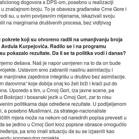
alicionog dogovora s DPS-om, posebno u realizaciji
i u značajnom broju. To je obaveza građanske Crne Gore i
rodi su, u svim povijesnim mijenama, iskazivali svoju
 bili na marginama društvenih procesa, bez vidljivog
pokrete koji su otvoreno radili na umanjivanju broja
 Avdula Kurpejovića. Radilo se i na programu
u pokazalo rezultate. Da li se ta politika vodi i danas?
omjerno dešava. Naš je napor usmjeren na to da on bude
projekte. Ustavom smo zabranili nasilnu asimilaciju i
se manjinske zajednice integrišu u društvo bez asimilacije.
darovima” koje dobija onaj ko želi brži i kraći put do
jena. Uporedo s tim, u Crnoj Gori, iza javne scene, pa
ud Bošnjaci i bosanski jezik u Crnoj Gori, zar to nisu
krivenim politikama daje određene rezultate. U podijeljenom
i, a posebno Muslimani, za stratege-nacionaliste
ličitih mjera može na nekom od narednih popisa prevesti u
e da se jedino u Crnoj Gori kroz popisne obrasce omogućilo
ređenja, pa smo imali situaciju da su se izjasnili kao
agendu spomenutog projekta.