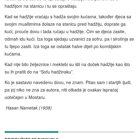
hadžijom na stanicu i tu se opraštaju.
Kad se hadžije vraćaju s hadža svojim kućama, također djeca sa
svojim muallimima dolaze na stanicu pred hadžiju, doprate ga
kući, prouče dovu i tada ručaju u hadžije. Čim se djeca zasite,
odmah idu kući. Iza toga sjedaju uzvanici za sofru, pa i sirotinja se
tu lijepo zasiti. Iza toga se ostatak halve dijeli po komšijskim
kućama.
Kad nije bilo željeznice i mektebi su išli na doček hadžije kao što
su ih pratili do na “Sofu hadžinsku”.
Ko je sastavio navedenu dovu, ne znam. Pitao sam i starijih ljudi,
pa joj niko ne zna za autora, niti otkada je ovakav ispraćaj
uobičajen u Mostaru.
Hasan Nametak (1938)