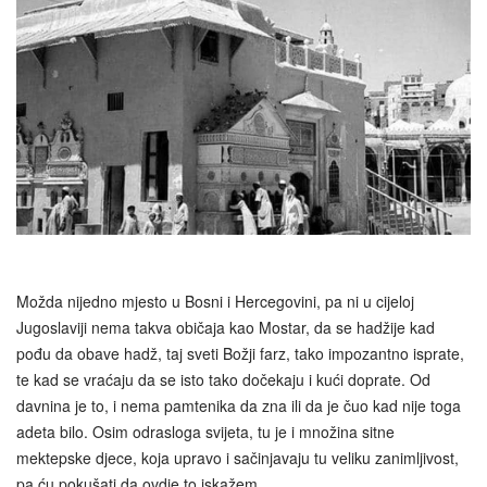
Možda nijedno mjesto u Bosni i Hercegovini, pa ni u cijeloj
Jugoslaviji nema takva običaja kao Mostar, da se hadžije kad
pođu da obave hadž, taj sveti Božji farz, tako impozantno isprate,
te kad se vraćaju da se isto tako dočekaju i kući doprate. Od
davnina je to, i nema pamtenika da zna ili da je čuo kad nije toga
adeta bilo. Osim odrasloga svijeta, tu je i množina sitne
mektepske djece, koja upravo i sačinjavaju tu veliku zanimljivost,
pa ću pokušati da ovdje to iskažem.