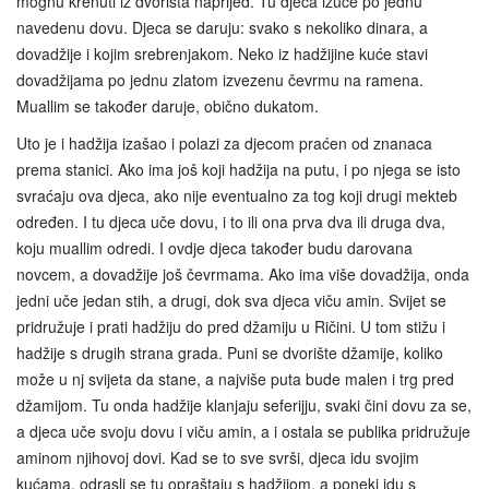
mognu krenuti iz dvorišta naprijed. Tu djeca izuče po jednu
navedenu dovu. Djeca se daruju: svako s nekoliko dinara, a
dovadžije i kojim srebrenjakom. Neko iz hadžijine kuće stavi
dovadžijama po jednu zlatom izvezenu čevrmu na ramena.
Muallim se također daruje, obično dukatom.
Uto je i hadžija izašao i polazi za djecom praćen od znanaca
prema stanici. Ako ima još koji hadžija na putu, i po njega se isto
svraćaju ova djeca, ako nije eventualno za tog koji drugi mekteb
određen. I tu djeca uče dovu, i to ili ona prva dva ili druga dva,
koju muallim odredi. I ovdje djeca također budu darovana
novcem, a dovadžije još čevrmama. Ako ima više dovadžija, onda
jedni uče jedan stih, a drugi, dok sva djeca viču amin. Svijet se
pridružuje i prati hadžiju do pred džamiju u Ričini. U tom stižu i
hadžije s drugih strana grada. Puni se dvorište džamije, koliko
može u nj svijeta da stane, a najviše puta bude malen i trg pred
džamijom. Tu onda hadžije klanjaju seferijju, svaki čini dovu za se,
a djeca uče svoju dovu i viču amin, a i ostala se publika pridružuje
aminom njihovoj dovi. Kad se to sve svrši, djeca idu svojim
kućama, odrasli se tu opraštaju s hadžijom, a poneki idu s