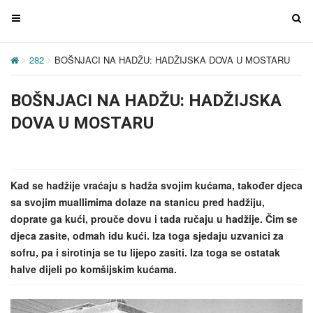
T
T
o
o
g
g
282
BOŠNJACI NA HADŽU: HADŽIJSKA DOVA U MOSTARU
g
g
l
l
BOŠNJACI NA HADŽU: HADŽIJSKA
e
e
n
n
DOVA U MOSTARU
a
a
v
v
i
i
g
g
Kad se hadžije vraćaju s hadža svojim kućama, također djeca
a
a
sa svojim muallimima dolaze na stanicu pred hadžiju,
t
t
doprate ga kući, prouče dovu i tada ručaju u hadžije. Čim se
i
i
djeca zasite, odmah idu kući. Iza toga sjedaju uzvanici za
o
o
sofru, pa i sirotinja se tu lijepo zasiti. Iza toga se ostatak
n
n
halve dijeli po komšijskim kućama.