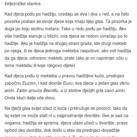
željezničke stanice.
Kad djeca pođu po hadžiju, uredaju se dva i dva u red, a na čelo
povorke postavi se dvoje djece koja imaju lijep glas. Ta povorka je
duga po koju stotinu metara. Tako u redu pođu po hadžiju. Ako
više hadžija stanuje u blizini, ova djeca se redom uvraćaju po te
hadžije. Ako je hadžija na drugoj strani grada, ide drugi mekteb
po njega, ili se djeca jednoga mekteba raspolove, ako voli hadžija
da ga djeca, odnosno mekteb, prate (ako je on naprimjer učio u
tome mektebu ili koje njegovo dijete).
Kad djeca pođu iz mekteba u pravcu hadžijine kuće, prednjaci
započnu
Euzom
, i kad dovrše
Euzu
, sva djeca u jedan glas viknu
amin
. Zatim prouče
Bismillu
, a iz stotine dječjih grla zaori
amin
.
Onda idući dalje uče dovu.
Na dječji glas svijet izlazi iz kuća i pridružuje se povorci, tako da
taj svijet ne može stati ni u najprostranije dvorište. Sve je sad na
nogama, hadžija se sprema, djeca ulaze učeći u dvorište, prave
ophod oko dvorišta, dok dođu u stav da prednjaci-dovadžije