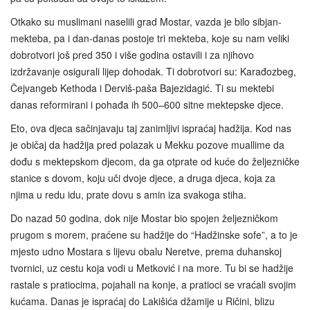
Otkako su muslimani naselili grad Mostar, vazda je bilo sibjan-
mekteba, pa i dan-danas postoje tri mekteba, koje su nam veliki
dobrotvori još pred 350 i više godina ostavili i za njihovo
izdržavanje osigurali lijep dohodak. Ti dobrotvori su: Karađozbeg,
Čejvangeb Kethoda i Derviš-paša Bajezidagić. Ti su mektebi
danas reformirani i pohađa ih 500–600 sitne mektepske djece.
Eto, ova djeca sačinjavaju taj zanimljivi ispraćaj hadžija. Kod nas
je običaj da hadžija pred polazak u Mekku pozove muallime da
dođu s mektepskom djecom, da ga otprate od kuće do željezničke
stanice s dovom, koju uči dvoje djece, a druga djeca, koja za
njima u redu idu, prate dovu s amin iza svakoga stiha.
Do nazad 50 godina, dok nije Mostar bio spojen željezničkom
prugom s morem, praćene su hadžije do “Hadžinske sofe”, a to je
mjesto udno Mostara s lijevu obalu Neretve, prema duhanskoj
tvornici, uz cestu koja vodi u Metković i na more. Tu bi se hadžije
rastale s pratiocima, pojahali na konje, a pratioci se vraćali svojim
kućama. Danas je ispraćaj do Lakišića džamije u Ričini, blizu