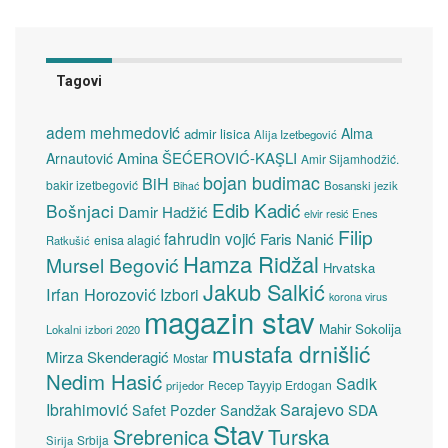
Tagovi
adem mehmedović
Alma
admir lisica
Alija Izetbegović
Amina ŠEĆEROVIĆ-KAŞLI
Arnautović
Amir Sijamhodžić.
bojan budimac
BiH
bakir izetbegović
Bosanski jezik
Bihać
Edib Kadić
Bošnjaci
Damir Hadžić
elvir resić
Enes
Filip
fahrudin vojić
Faris Nanić
enisa alagić
Ratkušić
Hamza Ridžal
Mursel Begović
Hrvatska
Jakub Salkić
Irfan Horozović
Izbori
korona virus
magazin stav
Mahir Sokolija
Lokalni izbori 2020
mustafa drnišlić
Mirza Skenderagić
Mostar
Nedim Hasić
Sadik
Recep Tayyip Erdogan
prijedor
Sarajevo
Ibrahimović
Sandžak
SDA
Safet Pozder
Stav
Turska
Srebrenica
Srbija
Sirija