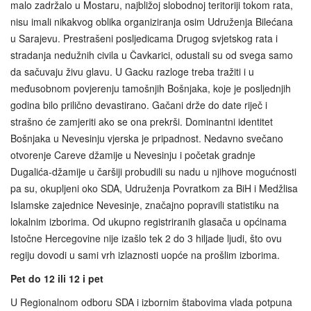
malo zadržalo u Mostaru, najbližoj slobodnoj teritoriji tokom rata,
nisu imali nikakvog oblika organiziranja osim Udruženja Bilećana
u Sarajevu. Prestrašeni posljedicama Drugog svjetskog rata i
stradanja nedužnih civila u Čavkarici, odustali su od svega samo
da sačuvaju živu glavu. U Gacku razloge treba tražiti i u
međusobnom povjerenju tamošnjih Bošnjaka, koje je posljednjih
godina bilo prilično devastirano. Gačani drže do date riječ i
strašno će zamjeriti ako se ona prekrši. Dominantni identitet
Bošnjaka u Nevesinju vjerska je pripadnost. Nedavno svečano
otvorenje Careve džamije u Nevesinju i početak gradnje
Dugalića‑džamije u čaršiji probudili su nadu u njihove mogućnosti
pa su, okupljeni oko SDA, Udruženja Povratkom za BiH i Medžlisa
Islamske zajednice Nevesinje, značajno popravili statistiku na
lokalnim izborima. Od ukupno registriranih glasača u općinama
Istočne Hercegovine nije izašlo tek 2 do 3 hiljade ljudi, što ovu
regiju dovodi u sami vrh izlaznosti uopće na prošlim izborima.
Pet do 12 ili 12 i pet
U Regionalnom odboru SDA i izbornim štabovima vlada potpuna