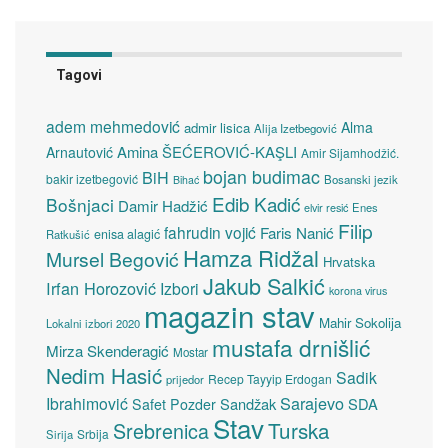
Tagovi
adem mehmedović
Alma
admir lisica
Alija Izetbegović
Amina ŠEĆEROVIĆ-KAŞLI
Arnautović
Amir Sijamhodžić.
bojan budimac
BiH
bakir izetbegović
Bosanski jezik
Bihać
Edib Kadić
Bošnjaci
Damir Hadžić
elvir resić
Enes
Filip
fahrudin vojić
Faris Nanić
enisa alagić
Ratkušić
Hamza Ridžal
Mursel Begović
Hrvatska
Jakub Salkić
Irfan Horozović
Izbori
korona virus
magazin stav
Mahir Sokolija
Lokalni izbori 2020
mustafa drnišlić
Mirza Skenderagić
Mostar
Nedim Hasić
Sadik
Recep Tayyip Erdogan
prijedor
Sarajevo
Ibrahimović
Sandžak
SDA
Safet Pozder
Stav
Turska
Srebrenica
Srbija
Sirija