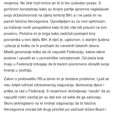
nevjerica. Ne žele traži krivce jer bi to bio uzaludan posao. S
gorčinom konstatiraju kako su brojne partije spremne naglašavati
svoju državotvornost na cijeloj teritoriji BiH, a i ne pada im na
pamet Istočna Hercegovina. Opredijeljeni su za novi optimizam,
za traženje novih perspektiva kako bi što više bili prisutni na tom
prostoru. Početna im je briga kako zadržati postojeći broj
povratnika u tom dijelu BiH. A riječ je, uglavnom, o starijim ljudima
i pitanje je koliko će ih preživjeti do narednih lokalnih izbora.
Mlađe generacije teško da će napustiti Federaciju, kakve‑takve
poslove i upustiti se u povratničke neizvjesnosti. Od plaća koje
imaju u Federaciji izdvajaju da bi barem povremeno obradili svoja
imanja u zavičaju.
Zakon o prebivalištu RS-a donio im je dodatne probleme. Ljudi se
nisu željeli odricati zdravstvenog osiguranja, školovanja djece i
prilika za rad u Federaciji. S nevjericom doživljavaju “osude” da su
napustili rodni zavičaj jer su dali sve od sebe da ga sačuvaju.
Skoro jednoglasno na te tvrdnje odgovaraju da bi Istočna
Hercegovina morala biti drugi prioritet po važnosti državi Bosni i