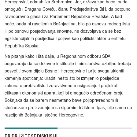
Hercegovini, odmah iza Srebrenice. Jer, država kad hoće, onda
omogući i Draganu Čoviću, članu Predsjedništva BiH, da potpuno
ravnopravno glasa i za Parlament Republike Hrvatske. A kad
neće, onda ni raseljenim Bošnjacima, bilo po osnovu rodnog lista
ili po osnovu posjedovanja imovine, ne dozvoljava da se bez
egzistencijalnih posljedica i pojave kao politički faktor u entitetu
Republika Srpska.
Na pitanja kako i šta dalje, u Regionalnom odboru SDA
odgovaraju da se državne institucije i ministarstva ozbiljno trebaju
posvetiti ovom dijelu Bosne i Hercegovine i prije svega ukloniti
kamenja spoticanja: uraditi nešto što bi izmijenilo posljedice
zakona o prebivalištu i zdravstvenom osiguranju i projicirati
efikasan ekonomski aparat koji bi omogućio određenom broju
Bošnjaka da se barem nesmetano bave poljoprivrednom ili
stočarskom proizvodnjom sa sigurnim tržištem. Ipak, nije samo do
raseljenih Bošnjaka Istočne Hercegovine.
PRIDRUŽITE SE DISKUSIJI