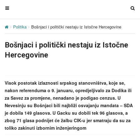
T
T
o
o
g
g
Politika
Bošnjaci i politički nestaju iz Istočne Hercegovine
g
g
l
l
Bošnjaci i politički nestaju iz Istočne
e
e
n
n
Hercegovine
a
a
v
v
i
i
g
g
Visok postotak izlaznosti srpskog stanovništva, koje se,
a
a
nakon referenduma o 9. januaru, opredjeljivalo za Dodika ili
t
t
za Savez za promjene, nenadano je podigao cenzus. U
i
i
Nevesinju su Bošnjaci bili najbliži osvajanju mandata – SDA
o
o
je dobila 149 glasova. U Gacku su dobili tek 96 glasova, a
n
n
zbog 71 glasa podnijet će žalbu CIK-u jer smatraju da su za
toliko zakinuti izbornim inženjeringom