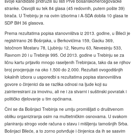
svoje kandidate pridružili su listi Prve bosanskohercegovačke
stranke. Osvojili su tek 84 glasa (45 redovnih, putem pošte 39)
birača. U Trebinju je na ovim izborima i A-SDA dobila 10 glasa te
SDP BiH 36 glasova.
Prema rezultatima popisa stanovništva iz 2013. godine, u Bileći je
registrirano 26 Bošnjaka, u Berkovićima 159, Gacku 369,
Istočnom Mostaru 78, Ljubinju 12, Neumu 63, Nevesinju 533,
Ravnom 20 i u Trebinje 995. Od 2013. godine u Trebinju se za
ličnu kartu prijavilo mnogo raseljenih Trebinjaca, tako da se njihov
broj procjenjuje na oko 1.500 do 2.000. Rezultati ovogodišnjih
lokalnih izbora u usporedbi s rezultatima popisa stanovništva
govore o činjenici da se razlika odnosi na ljude koji su
zainteresirani za imovinu, ali ne i za stvarni i suštinski povratak i
političko djelovanje u tim općinama.
Čini se da Bošnjaci Trebinja ne umiju promišljati o društvenom
obliku organiziranja osim na multietničkim osnovama. U svakom
planiranju strogo vode računa o stavu i mišljenju tamošnjih Srba.
Bošnjaci Bileće, a to zorno potvrđuje i činjenica da ih se sasvim