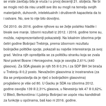
se vrate zavičaju bila je vruća i u prvoj deceniji 21. stoljeća. Ne bi
se moglo reći da nisu uradili sve što su mogli na temelju svojih
materijalnih, duhovnih, intelektualnih i društvenih kapaciteta da to
i ostvare. No, sve to nije bilo dovoljno.
Od 2010. do 2016. godine njihove su se želje polahko hladile i
bivale sve manje. Izborni rezultati iz 2012. i 2016. godine tome su,
možda, najreprezentativniji pokazatelji. Na lokalnim izborima prije
četiri godine Bošnjaci Trebinja, prema izbornom rezultatu
bošnjačke političke opcije, pokazali su najviše interesiranja za svoj
grad. Većina njih opredijelila se za političku stranku koja se zvala
Novi pokret Bosne i Hercegovine, koja je osvojila 2,61% (440
glasova). Za SDA glasalo je njih 55 ili 0,3% i za SDP BiH 34 birača
u Trebinju ili 0,2 posto. Nevažećim glasovima iz inostranstva (za
šta se pretpostavlja da je riječ o bošnjačkim glasovima)
proglašeno je više od 80. U Gacku je SDA na izborima 2012.
godine osvojila 139 ili 2,31% glasova, u Nevesinju tek 47 ili 0,62%.
U Bileći, Berkovićima i Ljubinju Bošnjaci se uopće nisu kandidirali
za funkcije u općinama, baš kao ni 2016. godine.