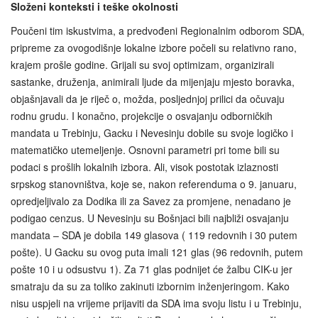
Složeni konteksti i teške okolnosti
Poučeni tim iskustvima, a predvođeni Regionalnim odborom SDA,
pripreme za ovogodišnje lokalne izbore počeli su relativno rano,
krajem prošle godine. Grijali su svoj optimizam, organizirali
sastanke, druženja, animirali ljude da mijenjaju mjesto boravka,
objašnjavali da je riječ o, možda, posljednjoj prilici da očuvaju
rodnu grudu. I konačno, projekcije o osvajanju odborničkih
mandata u Trebinju, Gacku i Nevesinju dobile su svoje logičko i
matematičko utemeljenje. Osnovni parametri pri tome bili su
podaci s prošlih lokalnih izbora. Ali, visok postotak izlaznosti
srpskog stanovništva, koje se, nakon referenduma o 9. januaru,
opredjeljivalo za Dodika ili za Savez za promjene, nenadano je
podigao cenzus. U Nevesinju su Bošnjaci bili najbliži osvajanju
mandata – SDA je dobila 149 glasova ( 119 redovnih i 30 putem
pošte). U Gacku su ovog puta imali 121 glas (96 redovnih, putem
pošte 10 i u odsustvu 1). Za 71 glas podnijet će žalbu CIK-u jer
smatraju da su za toliko zakinuti izbornim inženjeringom. Kako
nisu uspjeli na vrijeme prijaviti da SDA ima svoju listu i u Trebinju,