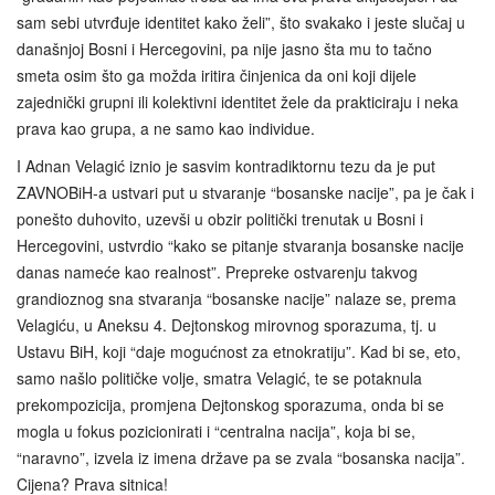
sam sebi utvrđuje identitet kako želi”, što svakako i jeste slučaj u
današnjoj Bosni i Hercegovini, pa nije jasno šta mu to tačno
smeta osim što ga možda iritira činjenica da oni koji dijele
zajednički grupni ili kolektivni identitet žele da prakticiraju i neka
prava kao grupa, a ne samo kao individue.
I Adnan Velagić iznio je sasvim kontradiktornu tezu da je put
ZAVNOBiH-a ustvari put u stvaranje “bosanske nacije”, pa je čak i
ponešto duhovito, uzevši u obzir politički trenutak u Bosni i
Hercegovini, ustvrdio “kako se pitanje stvaranja bosanske nacije
danas nameće kao realnost”. Prepreke ostvarenju takvog
grandioznog sna stvaranja “bosanske nacije” nalaze se, prema
Velagiću, u Aneksu 4. Dejtonskog mirovnog sporazuma, tj. u
Ustavu BiH, koji “daje mogućnost za etnokratiju”. Kad bi se, eto,
samo našlo političke volje, smatra Velagić, te se potaknula
prekompozicija, promjena Dejtonskog sporazuma, onda bi se
mogla u fokus pozicionirati i “centralna nacija”, koja bi se,
“naravno”, izvela iz imena države pa se zvala “bosanska nacija”.
Cijena? Prava sitnica!