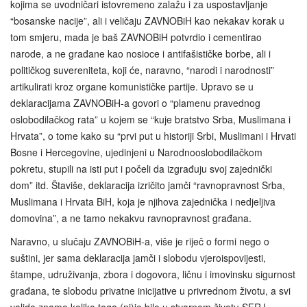
kojima se uvodničari istovremeno zalažu i za uspostavljanje
“bosanske nacije”, ali i veličaju ZAVNOBiH kao nekakav korak u
tom smjeru, mada je baš ZAVNOBiH potvrdio i cementirao
narode, a ne građane kao nosioce i antifašističke borbe, ali i
političkog suvereniteta, koji će, naravno, “narodi i narodnosti”
artikulirati kroz organe komunističke partije. Upravo se u
deklaracijama ZAVNOBiH-a govori o “plamenu pravednog
oslobodilačkog rata” u kojem se “kuje bratstvo Srba, Muslimana i
Hrvata”, o tome kako su “prvi put u historiji Srbi, Muslimani i Hrvati
Bosne i Hercegovine, ujedinjeni u Narodnooslobodilačkom
pokretu, stupili na isti put i počeli da izgrađuju svoj zajednički
dom” itd. Štaviše, deklaracija izričito jamči “ravnopravnost Srba,
Muslimana i Hrvata BiH, koja je njihova zajednička i nedjeljiva
domovina”, a ne tamo nekakvu ravnopravnost građana.
Naravno, u slučaju ZAVNOBiH-a, više je riječ o formi nego o
suštini, jer sama deklaracija jamči i slobodu vjeroispovijesti,
štampe, udruživanja, zbora i dogovora, ličnu i imovinsku sigurnost
građana, te slobodu privatne inicijative u privrednom životu, a svi