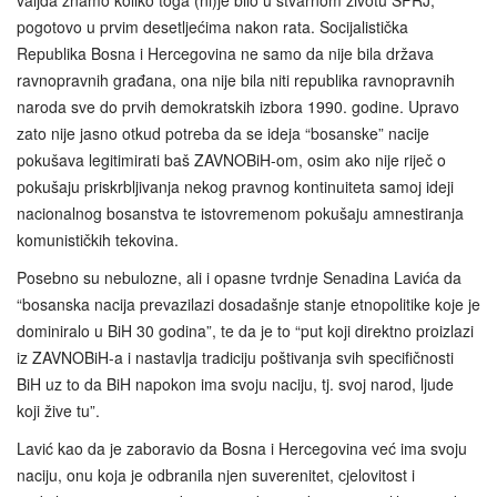
valjda znamo koliko toga (ni)je bilo u stvarnom životu SFRJ,
pogotovo u prvim desetljećima nakon rata. Socijalistička
Republika Bosna i Hercegovina ne samo da nije bila država
ravnopravnih građana, ona nije bila niti republika ravnopravnih
naroda sve do prvih demokratskih izbora 1990. godine. Upravo
zato nije jasno otkud potreba da se ideja “bosanske” nacije
pokušava legitimirati baš ZAVNOBiH-om, osim ako nije riječ o
pokušaju priskrbljivanja nekog pravnog kontinuiteta samoj ideji
nacionalnog bosanstva te istovremenom pokušaju amnestiranja
komunističkih tekovina.
Posebno su nebulozne, ali i opasne tvrdnje Senadina Lavića da
“bosanska nacija prevazilazi dosadašnje stanje etnopolitike koje je
dominiralo u BiH 30 godina”, te da je to “put koji direktno proizlazi
iz ZAVNOBiH-a i nastavlja tradiciju poštivanja svih specifičnosti
BiH uz to da BiH napokon ima svoju naciju, tj. svoj narod, ljude
koji žive tu”.
Lavić kao da je zaboravio da Bosna i Hercegovina već ima svoju
naciju, onu koja je odbranila njen suverenitet, cjelovitost i