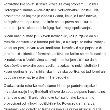
konkretno imenovati istinske krivce za ovaj problem u Bosni i
Hercegovini danas – velikosrpsku i velikohrvatsku politiku. Na
prostorima na kojima je vladala i vlada, kako je Lavić naziva,
bošnjačka “etnopolitika”, ne krše se niti prava na kulturnu
autonomiju niti sloboda bilo čijeg “kulturnog ispoljavanja”.
Sličan nastup imao je i Slaven Kovačević, koji je izjavio da su
“etnički identiteti koje formira politika”, a iza kojih se nalazi zahtjev
za teritorijem, ustvari izvor konflikata. Kovačević nije pojasnio čiji
je to “etnički identitet” formirala politika, no koliko se može naslutiti
iz natuknice o “zahtjevima sa svojim teritorijem”, čini se da je
Kovačević s ovakvim opservacijama zakasnio nekih stotinjak i
kusur godina jer su i srbijanska i hrvatska politika još tad formirale
odgovarajuće nacije u Bosni i Hercegovini.
Ovakva vrsta retorike može samo iritirati pripadnike srpske i
hrvatske nacije i legitimizirati njihove do sada potpuno iracionalne
strahove o asimiliranju, strahove koji su ionako konstantno
provocirani od njihovih političkih elita. Kovačević smatra da
“građanin kao pojedinac treba da ima sva prava uključujući i da