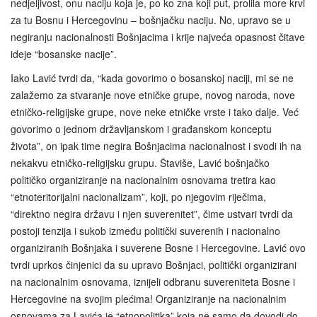
nedjeljivost, onu naciju koja je, po ko zna koji put, prolila more krvi
za tu Bosnu i Hercegovinu – bošnjačku naciju. No, upravo se u
negiranju nacionalnosti Bošnjacima i krije najveća opasnost čitave
ideje “bosanske nacije”.
Iako Lavić tvrdi da, “kada govorimo o bosanskoj naciji, mi se ne
zalažemo za stvaranje nove etničke grupe, novog naroda, nove
etničko-religijske grupe, nove neke etničke vrste i tako dalje. Već
govorimo o jednom državljanskom i građanskom konceptu
života”, on ipak time negira Bošnjacima nacionalnost i svodi ih na
nekakvu etničko-religijsku grupu. Štaviše, Lavić bošnjačko
političko organiziranje na nacionalnim osnovama tretira kao
“etnoteritorijalni nacionalizam”, koji, po njegovim riječima,
“direktno negira državu i njen suverenitet”, čime ustvari tvrdi da
postoji tenzija i sukob između politički suverenih i nacionalno
organiziranih Bošnjaka i suverene Bosne i Hercegovine. Lavić ovo
tvrdi uprkos činjenici da su upravo Bošnjaci, politički organizirani
na nacionalnim osnovama, iznijeli odbranu suvereniteta Bosne i
Hercegovine na svojim plećima! Organiziranje na nacionalnim
osnovama za Lavića je “etnopolitika” koja ne samo da dovodi do