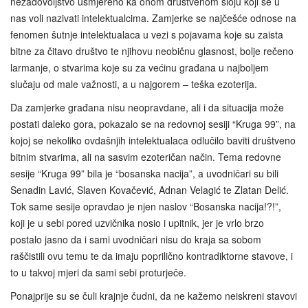
nezadovoljstvo usmjereno ka onom društvenom sloju koji se u
nas voli nazivati intelektualcima. Zamjerke se najčešće odnose na
fenomen šutnje intelektualaca u vezi s pojavama koje su zaista
bitne za čitavo društvo te njihovu neobičnu glasnost, bolje rečeno
larmanje, o stvarima koje su za većinu građana u najboljem
slučaju od male važnosti, a u najgorem – teška ezoterija.
Da zamjerke građana nisu neopravdane, ali i da situacija može
postati daleko gora, pokazalo se na redovnoj sesiji “Kruga 99”, na
kojoj se nekoliko ovdašnjih intelektualaca odlučilo baviti društveno
bitnim stvarima, ali na sasvim ezoteričan način. Tema redovne
sesije “Kruga 99” bila je “bosanska nacija”, a uvodničari su bili
Senadin Lavić, Slaven Kovačević, Adnan Velagić te Zlatan Delić.
Tok same sesije opravdao je njen naslov “Bosanska nacija!?!”,
koji je u sebi pored uzvičnika nosio i upitnik, jer je vrlo brzo
postalo jasno da i sami uvodničari nisu do kraja sa sobom
raščistili ovu temu te da imaju poprilično kontradiktorne stavove, i
to u takvoj mjeri da sami sebi proturječe.
Ponajprije su se čuli krajnje čudni, da ne kažemo neiskreni stavovi