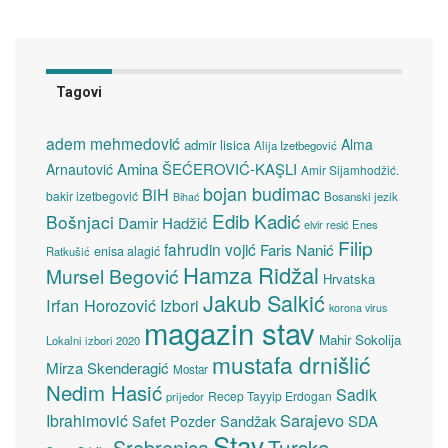
Tagovi
adem mehmedović
Alma
admir lisica
Alija Izetbegović
Amina ŠEĆEROVIĆ-KAŞLI
Arnautović
Amir Sijamhodžić.
bojan budimac
BiH
bakir izetbegović
Bosanski jezik
Bihać
Edib Kadić
Bošnjaci
Damir Hadžić
elvir resić
Enes
Filip
fahrudin vojić
Faris Nanić
enisa alagić
Ratkušić
Hamza Ridžal
Mursel Begović
Hrvatska
Jakub Salkić
Irfan Horozović
Izbori
korona virus
magazin stav
Mahir Sokolija
Lokalni izbori 2020
mustafa drnišlić
Mirza Skenderagić
Mostar
Nedim Hasić
Sadik
Recep Tayyip Erdogan
prijedor
Sarajevo
Ibrahimović
Sandžak
SDA
Safet Pozder
Stav
Turska
Srebrenica