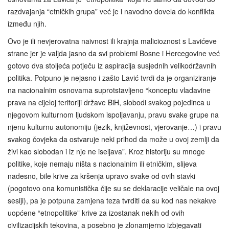
razdvajanja “etničkih grupa” već je i navodno dovela do konflikta
između njih.
Ovo je ili nevjerovatna naivnost ili krajnja malicioznost s Lavićeve
strane jer je valjda jasno da svi problemi Bosne i Hercegovine već
gotovo dva stoljeća potječu iz aspiracija susjednih velikodržavnih
politika. Potpuno je nejasno i zašto Lavić tvrdi da je organiziranje
na nacionalnim osnovama suprotstavljeno “konceptu vladavine
prava na cijeloj teritoriji države BiH, slobodi svakog pojedinca u
njegovom kulturnom ljudskom ispoljavanju, pravu svake grupe na
njenu kulturnu autonomiju (jezik, književnost, vjerovanje…) i pravu
svakog čovjeka da ostvaruje neki prihod da može u ovoj zemlji da
živi kao slobodan i iz nje ne iseljava”. Kroz historiju su mnoge
politike, koje nemaju ništa s nacionalnim ili etničkim, slijeva
nadesno, bile krive za kršenja upravo svake od ovih stavki
(pogotovo ona komunistička čije su se deklaracije veličale na ovoj
sesiji), pa je potpuna zamjena teza tvrditi da su kod nas nekakve
uopćene “etnopolitike” krive za izostanak nekih od ovih
civilizacijskih tekovina, a posebno je zlonamjerno izbjegavati