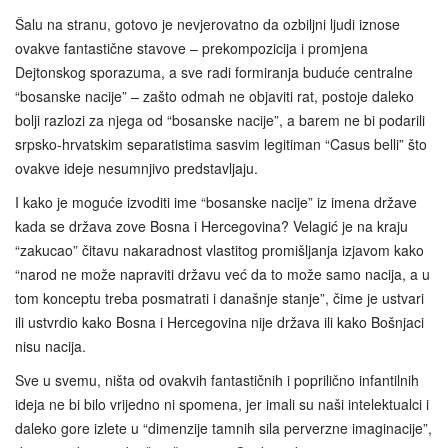
Šalu na stranu, gotovo je nevjerovatno da ozbiljni ljudi iznose
ovakve fantastične stavove – prekompozicija i promjena
Dejtonskog sporazuma, a sve radi formiranja buduće centralne
“bosanske nacije” – zašto odmah ne objaviti rat, postoje daleko
bolji razlozi za njega od “bosanske nacije”, a barem ne bi podarili
srpsko-hrvatskim separatistima sasvim legitiman “Casus belli” što
ovakve ideje nesumnjivo predstavljaju.
I kako je moguće izvoditi ime “bosanske nacije” iz imena države
kada se država zove Bosna i Hercegovina? Velagić je na kraju
“zakucao” čitavu nakaradnost vlastitog promišljanja izjavom kako
“narod ne može napraviti državu već da to može samo nacija, a u
tom konceptu treba posmatrati i današnje stanje”, čime je ustvari
ili ustvrdio kako Bosna i Hercegovina nije država ili kako Bošnjaci
nisu nacija.
Sve u svemu, ništa od ovakvih fantastičnih i poprilično infantilnih
ideja ne bi bilo vrijedno ni spomena, jer imali su naši intelektualci i
daleko gore izlete u “dimenzije tamnih sila perverzne imaginacije”,