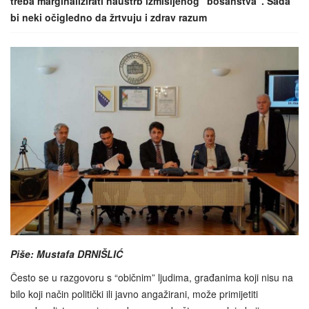
treba marginalizirati nauštrb izmišljenog “bosanstva”. Sada
bi neki očigledno da žrtvuju i zdrav razum
Piše: Mustafa DRNIŠLIĆ
Često se u razgovoru s “običnim” ljudima, građanima koji nisu na
bilo koji način politički ili javno angažirani, može primijetiti