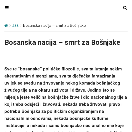
T
T
o
o
g
g
238
Bosanska nacija – smrt za Bošnjake
g
g
l
l
Bosanska nacija – smrt za Bošnjake
e
e
n
n
a
a
v
v
Sve te “bosanske” političke filozofije, sva ta lutanja nekim
i
i
alternativnim dimenzijama, sva ta dječačka fantaziranja
g
g
uvijek se svedu na žrtvovanje nekog komada bošnjačkog
a
a
živućeg tijela na oltaru suživota i države. Jedino što se
t
t
mijenja jeste veličina bošnjačke žrtve i dio nacionalnog tijela
i
i
koji treba odsjeći i žrtvovati: nekada treba žrtvovati pravo i
o
o
potrebu Bošnjaka za političkim organiziranjem na
n
n
nacionalnim osnovama, nekada bošnjačke kulturne
institucije, a nekada i samo bošnjačko nacionalno ime koje