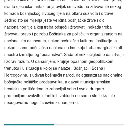
sva ta dječačka fantaziranja uvijek se svedu na žrtvovanje nekog
komada bošnjačkog živućeg tijela na oltaru suživota i države.
Jedino što se mijenja jeste veličina bošnjačke žrtve i dio
nacionalnog tijela koji treba odsjeći i žrtvovati: nekada treba
žrtvovati pravo i potrebu Bošnjaka za političkim organiziranjem na
nacionalnim osnovama, nekad bošnjačke kulturne institucije, a
nekad i samo bošnjačko nacionalno ime koje treba marginalizirati
nauštrb izmišljenog “bosanstva”. Sada bi neki očigledno da žrtvuju
i zdrav razum. U današnjem, krajnje opasnom geopolitičkom
trenutku i u situaciji u kojoj se nalaze i Bošnjaci i Bosna i
Hercegovina, sluđivati bošnjački narod, delegitimizirati nacionalne
bošnjačke političke predstavnika, a davati municiju srpskim i
hrvatskim političarima te zabavljati sebe i svoje drugare
promocijom ovakvih infantilnih zabluda ne samo što je krajnje
neodgovorno nego i sasvim zlonamjerno.