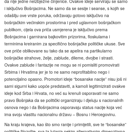
da nije jedne neizbježne činjenice. Ovakve ideje serviraju se samo
i isključivo Bošnjacima. Ne samo da se sesije i seanse, s kojih se
odašilju ove vrste poruka, održavaju gotovo isključivo na
bošnjačkim većinskim prostorima i pred uglavnom bošnjačkom
publikom, cijela ova priča usmjerena je isključivo prema
Bošnjacima i garnirana bajkovitim prizorima, floskulama i
terminima kreiranim za specifično bošnjačke političke ukuse. Sve
ove priče oblikovane su tako da se apelira na partikularno
bošnjačke strahove, želje, zablude, dileme, dvojbe i strasti.
Ovakve zablude i fantazije ne mogu se ni pomisliti promovirati
Srbima i Hrvatima jer je to ne samo neprofitabilno nego i
potencijalno opasno. Promotori ideje “bosanske nacije” nisu još ni
sami sigurni kako uopće predstaviti, a kamoli legitimizirati ovakve
ideje kod Srba i Hrvata, no već su krenuli osporavati ne samo
pravo Bošnjaka da se politički organiziraju i djeluju s nacionalnih
osnova nego i da Bošnjacima osporavaju status nacije koja već
ima svoju vlastitu nacionalnu državu – Bosnu i Hercegovinu.
Na kraju krajeva, kao što smo ranije i primijetili, sve te “bosanske”
političke filozofije, sva ta lutanja nekim alternativnim dimenzijama,