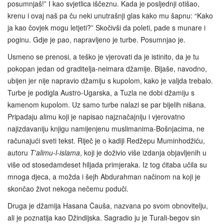
posumnjaš!” I kao svjetlica iščeznu. Kada je posljednji otišao,
krenu i ovaj naš pa ču neki unutrašnji glas kako mu šapnu: “Kako
ja kao čovjek mogu letjeti?” Skočivši da poleti, pade s munare i
poginu. Gdje je pao, napravljeno je turbe. Posumnjao je.
Usmeno se prenosi, a teško je vjerovati da je istinito, da je tu
pokopan jedan od graditelja‑neimara džamije. Bijaše, navodno,
ubijen jer nije napravio džamiju s kupolom, kako je valjda trebalo.
Turbe je podigla Austro-Ugarska, a Tuzla ne dobi džamiju s
kamenom kupolom. Uz samo turbe nalazi se par bijelih nišana.
Pripadaju alimu koji je napisao najznačajniju i vjerovatno
najizdavaniju knjigu namijenjenu muslimanima-Bošnjacima, ne
računajući sveti tekst. Riječ je o kadiji Redžepu Muminhodžiću,
autoru
T'alimu-l-islama
, koji je doživio više izdanja objavljenih u
više od stosedamdeset hiljada primjeraka. Iz tog ćitaba učila su
mnoga djeca, a možda i šejh Abdurahman načinom na koji je
skončao život nekoga nečemu poduči.
Druga je džamija Hasana Čauša, nazvana po svom obnovitelju,
ali je poznatija kao Džindijska. Sagradio ju je Turali-begov sin