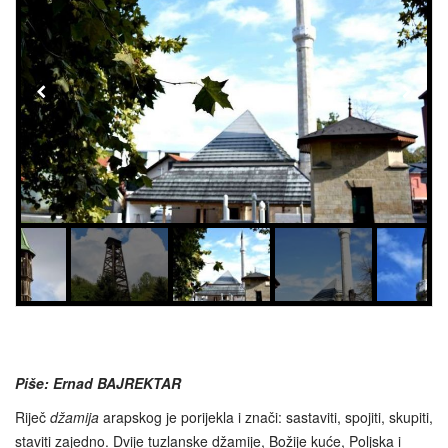
Piše: Ernad BAJREKTAR
Riječ
džamija
arapskog je porijekla i znači: sastaviti, spojiti, skupiti,
staviti zajedno. Dvije tuzlanske džamije, Božije kuće, Poljska i