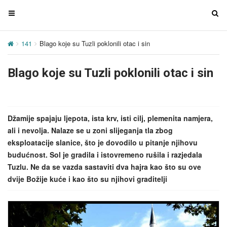
T
T
o
o
g
g
141
Blago koje su Tuzli poklonili otac i sin
g
g
l
l
Blago koje su Tuzli poklonili otac i sin
e
e
n
n
a
a
v
v
Džamije spajaju ljepota, ista krv, isti cilj, plemenita namjera,
i
i
ali i nevolja. Nalaze se u zoni slijeganja tla zbog
g
g
eksploatacije slanice, što je dovodilo u pitanje njihovu
a
a
budućnost. Sol je gradila i istovremeno rušila i razjedala
t
t
Tuzlu. Ne da se vazda sastaviti dva hajra kao što su ove
i
i
dvije Božije kuće i kao što su njihovi graditelji
o
o
n
n