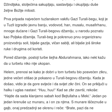
Džindijska, stoljećima sakupljaju, sastavljaju i okupljaju duše
željne Božije milosti.
Prva pripada najvećem tuzlanskom vakifu Gazi Turali-begu, koji je
u Tuzli izgradio javnu banju, vodovod, han, musalu, musafirhanu,
mnoge dućane i Gazi Turali-begovu džamiju, u narodu poznatu
kao Poljska džamija. Turali-beg je pokrenuo prvu organiziranu
proizvodnju soli, bijaše gazija, vičan sablji, ali bijaše još široke
ruke i drugima od koristi.
Pored džamije, postoji turbe šejha Abdurahmana, iako neki kažu
da u turbetu niko nije ukopan.
Helem, prenosi se kako je dobri u tom turbetu bio posvećen zikru,
jedne večeri otišao je pokasno u Turali-begovu džamiju. Kada je
došao, vidio je da gore svijeće i da svijet zikr čini. On se priključi u
halku i uglas nastavi: “Huu, huu!” Kad se zikr završi, rekoše:
“Hajde da sada klanjamo sabah kod Bejtullaha u Meki.” Jedan po
jedan krenuše uz munaru, a i on za njima. S munare iščeznuše u
gajb, onaj predzadnji se okrenu i reče: “Brate, pazi da ne