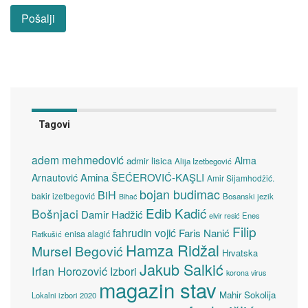
Tagovi
adem mehmedović
Alma
admir lisica
Alija Izetbegović
Amina ŠEĆEROVIĆ-KAŞLI
Arnautović
Amir Sijamhodžić.
bojan budimac
BiH
bakir izetbegović
Bosanski jezik
Bihać
Edib Kadić
Bošnjaci
Damir Hadžić
elvir resić
Enes
Filip
fahrudin vojić
Faris Nanić
enisa alagić
Ratkušić
Hamza Ridžal
Mursel Begović
Hrvatska
Jakub Salkić
Irfan Horozović
Izbori
korona virus
magazin stav
Mahir Sokolija
Lokalni izbori 2020