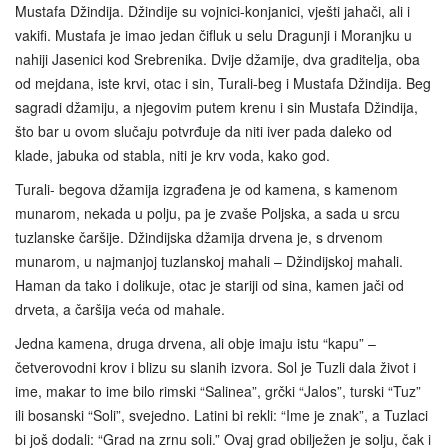
Mustafa Džindija. Džindije su vojnici-konjanici, vješti jahači, ali i
vakifi. Mustafa je imao jedan čifluk u selu Dragunji i Moranjku u
nahiji Jasenici kod Srebrenika. Dvije džamije, dva graditelja, oba
od mejdana, iste krvi, otac i sin, Turali-beg i Mustafa Džindija. Beg
sagradi džamiju, a njegovim putem krenu i sin Mustafa Džindija,
što bar u ovom slučaju potvrđuje da niti iver pada daleko od
klade, jabuka od stabla, niti je krv voda, kako god.
Turali- begova džamija izgrađena je od kamena, s kamenom
munarom, nekada u polju, pa je zvaše Poljska, a sada u srcu
tuzlanske čaršije. Džindijska džamija drvena je, s drvenom
munarom, u najmanjoj tuzlanskoj mahali – Džindijskoj mahali.
Haman da tako i dolikuje, otac je stariji od sina, kamen jači od
drveta, a čaršija veća od mahale.
Jedna kamena, druga drvena, ali obje imaju istu “kapu” –
četverovodni krov i blizu su slanih izvora. Sol je Tuzli dala život i
ime, makar to ime bilo rimski “Salinea”, grčki “Jalos”, turski “Tuz”
ili bosanski “Soli”, svejedno. Latini bi rekli: “Ime je znak”, a Tuzlaci
bi još dodali: “Grad na zrnu soli.” Ovaj grad obilježen je solju, čak i