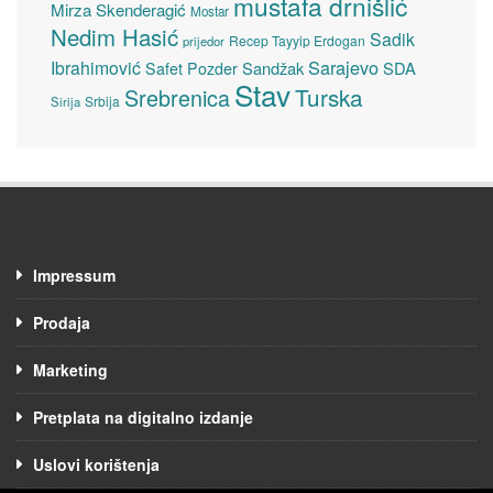
mustafa drnišlić
Mirza Skenderagić
Mostar
Nedim Hasić
Sadik
Recep Tayyip Erdogan
prijedor
Sarajevo
Ibrahimović
Sandžak
SDA
Safet Pozder
Stav
Turska
Srebrenica
Srbija
Sirija
Impressum
Prodaja
Marketing
Pretplata na digitalno izdanje
Uslovi korištenja