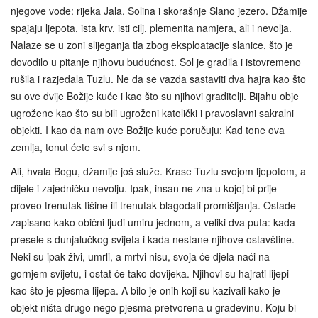
njegove vode: rijeka Jala, Solina i skorašnje Slano jezero. Džamije
spajaju ljepota, ista krv, isti cilj, plemenita namjera, ali i nevolja.
Nalaze se u zoni slijeganja tla zbog eksploatacije slanice, što je
dovodilo u pitanje njihovu budućnost. Sol je gradila i istovremeno
rušila i razjedala Tuzlu. Ne da se vazda sastaviti dva hajra kao što
su ove dvije Božije kuće i kao što su njihovi graditelji. Bijahu obje
ugrožene kao što su bili ugroženi katolički i pravoslavni sakralni
objekti. I kao da nam ove Božije kuće poručuju: Kad tone ova
zemlja, tonut ćete svi s njom.
Ali, hvala Bogu, džamije još služe. Krase Tuzlu svojom ljepotom, a
dijele i zajedničku nevolju. Ipak, insan ne zna u kojoj bi prije
proveo trenutak tišine ili trenutak blagodati promišljanja. Ostade
zapisano kako obični ljudi umiru jednom, a veliki dva puta: kada
presele s dunjalučkog svijeta i kada nestane njihove ostavštine.
Neki su ipak živi, umrli, a mrtvi nisu, svoja će djela naći na
gornjem svijetu, i ostat će tako dovijeka. Njihovi su hajrati lijepi
kao što je pjesma lijepa. A bilo je onih koji su kazivali kako je
objekt ništa drugo nego pjesma pretvorena u građevinu. Koju bi