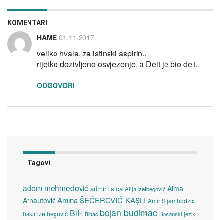
KOMENTARI
HAME
01.11.2017.
veliko hvala, za istinski aspirin..
rijetko dozivljeno osvjezenje, a Deit je bio deit..
ODGOVORI
Tagovi
adem mehmedović
Alma
admir lisica
Alija Izetbegović
Amina ŠEĆEROVIĆ-KAŞLI
Arnautović
Amir Sijamhodžić.
bojan budimac
BiH
bakir izetbegović
Bosanski jezik
Bihać