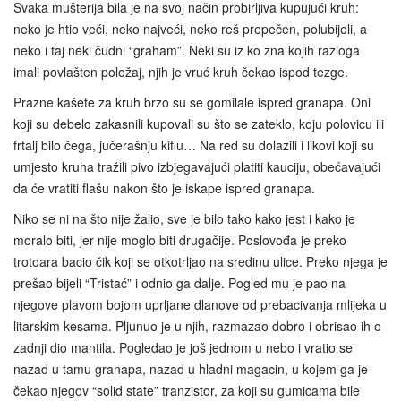
Svaka mušterija bila je na svoj način probirljiva kupujući kruh:
neko je htio veći, neko najveći, neko reš prepečen, polubijeli, a
neko i taj neki čudni “graham”. Neki su iz ko zna kojih razloga
imali povlašten položaj, njih je vruć kruh čekao ispod tezge.
Prazne kašete za kruh brzo su se gomilale ispred granapa. Oni
koji su debelo zakasnili kupovali su što se zateklo, koju polovicu ili
frtalj bilo čega, jučerašnju kiflu… Na red su dolazili i likovi koji su
umjesto kruha tražili pivo izbjegavajući platiti kauciju, obećavajući
da će vratiti flašu nakon što je iskape ispred granapa.
Niko se ni na što nije žalio, sve je bilo tako kako jest i kako je
moralo biti, jer nije moglo biti drugačije. Poslovođa je preko
trotoara bacio čik koji se otkotrljao na sredinu ulice. Preko njega je
prešao bijeli “Tristać” i odnio ga dalje. Pogled mu je pao na
njegove plavom bojom uprljane dlanove od prebacivanja mlijeka u
litarskim kesama. Pljunuo je u njih, razmazao dobro i obrisao ih o
zadnji dio mantila. Pogledao je još jednom u nebo i vratio se
nazad u tamu granapa, nazad u hladni magacin, u kojem ga je
čekao njegov “solid state” tranzistor, za koji su gumicama bile