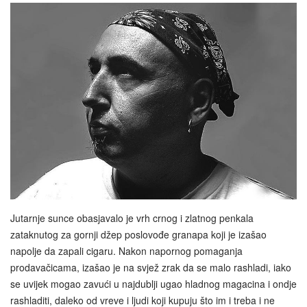
Jutarnje sunce obasjavalo je vrh crnog i zlatnog penkala
zataknutog za gornji džep poslovođe granapa koji je izašao
napolje da zapali cigaru. Nakon napornog pomaganja
prodavačicama, izašao je na svjež zrak da se malo rashladi, iako
se uvijek mogao zavući u najdublji ugao hladnog magacina i ondje
rashladiti, daleko od vreve i ljudi koji kupuju što im i treba i ne