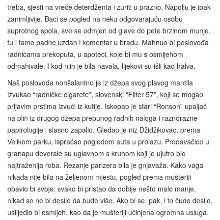
treba, sjesti na vreće deterdženta i zuriti u prazno. Napolju je ipak
zanimljivije. Baci se pogled na neku odgovarajuću osobu
suprotnog spola, sve se odmjeri od glave do pete brzinom munje,
tu i tamo padne uzdah i komentar u bradu. Mahnuo bi poslovođa
radnicama prekoputa, u apoteci, koje bi mu s osmijehom
odmahivale. I kod njih je bila navala, lijekovi su išli kao halva.
Naš poslovođa nonšalantno je iz džepa svog plavog mantila
izvukao “radničke cigarete”, slovenski “Filter 57”, koji se mogao
prljavim prstima izvući iz kutije. Iskopao je stari “Ronson” upaljač
na plin iz drugog džepa prepunog radnih naloga i raznorazne
papirologije i slasno zapalio. Gledao je niz Džidžikovac, prema
Velikom parku, ispraćao pogledom auta u prolazu. Prodavačice u
granapu deverale su uglavnom s kruhom koji je ujutro bio
najtraženija roba. Rezanje parizera bila je gnjavaža. Kako vaga
nikada nije bila na željenom mjestu, pogled prema mušteriji
obavio bi svoje: svako bi pristao da dobije nešto malo manje,
nikad se ne bi desilo da bude više. Ako bi se, pak, i to čudo desilo,
uslijedio bi osmijeh, kao da je mušteriji učinjena ogromna usluga.