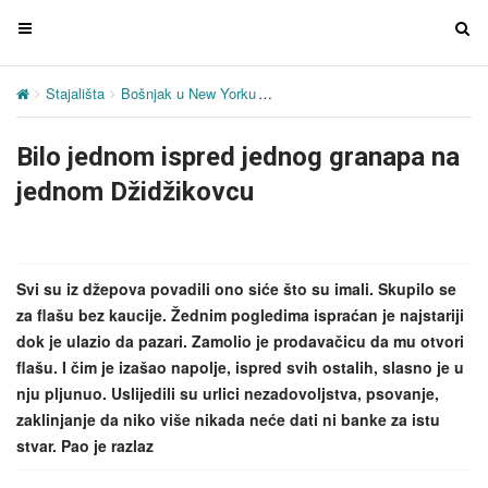
T
T
o
o
g
g
Stajališta
Bošnjak u New Yorku
Bilo jednom ispred jednog granap
g
g
l
l
Bilo jednom ispred jednog granapa na
e
e
n
n
jednom Džidžikovcu
a
a
v
v
i
i
g
g
Svi su iz džepova povadili ono siće što su imali. Skupilo se
a
a
za flašu bez kaucije. Žednim pogledima ispraćan je najstariji
t
t
dok je ulazio da pazari. Zamolio je prodavačicu da mu otvori
i
i
flašu. I čim je izašao napolje, ispred svih ostalih, slasno je u
o
o
nju pljunuo. Uslijedili su urlici nezadovoljstva, psovanje,
n
n
zaklinjanje da niko više nikada neće dati ni banke za istu
stvar. Pao je razlaz