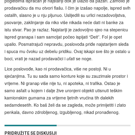
pogledima ispraćan je najstariji dok je ulazio da pazari. Zamolio je
prodavačicu da mu otvori flašu. I čim je izašao napolje, ispred svih
ostalih, slasno je u nju pljunuo. Uslijedili su urlici nezadovoljstva,
psovanje, zaklinjanje da niko više nikada neće dati ni banke za
istu stvar. Pao je razlaz. Najstariji je zadovoljno sjeo na stepenicu
ispred granapa i sam samcijat počeo ispijati “Deit”. Fol je opet
upalio. Posmatrajući nepravdu, poslovođa priđe najstarijem sleđa
i spuca mu čvoku uz debelu pridiku. Ovaj iskapi sve što je ostalo u
boci, vrati je nazad prodavačici i
ufati
se noge.
Lice poslovođe, kao ni prodavačica, više ne postoji. Ni u
sjećanjima. Tu su sada samo konture koje su zauzimale prostor i
vrijeme. Ni granap više nije tu, ni apoteka, ni trafika. Ostao je
samo asfalt u kojem i dalje žive uronjeni objekti utisnuti teškim
kamionskim gumama za vrijeme ljetnih vrućina tih dalekih
sedamdesetih. Ko baš želi da se zagleda, može primijetiti i zlato
penkala, davno zdrobljenog, izgubljenog, nikad pronađenog.
PRIDRUŽITE SE DISKUSIJI