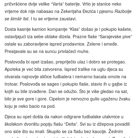
pričvršćene dvije velike “Varta” baterije. Vrtio je stanice neko
vrijeme dok nije nabasao na Zekerijaha Đezića i pjesmu
Razbolje
se šimšir list
. I tu se vrijeme zaustavi.
Dosta kasnije kamion kompanije “Klas” došao je i pokupio kašete,
ostavljajući iza sebe oblake dizela. Prazne flaše “Sarajevske pive”
ostale su zaboravljene ispred prodavnice. Zelene i smeđe.
Presijavale su se na suncu privlačeći muhe.
Poslovođa bi opet izašao, prepriječio ulaz i dobro se protegao.
Apoteka je već bila zatvorena. Ispred trafike na uglu djeca su
otvarala najnovije sličice fudbalera i nemarno bacala omote na
trotoar. Poslovođa se sageo i pokupio flaše, stavio ih u gajbe iz
kojih su bile izvađene. Dan se odužio. Što je više gledao na sat,
bilo je sve gore i gore. Cipelom je nervozno gulio ugaženu žvaku
koju je neko bacio na pod.
Djeca su opet došla da nakon odigrane fudbalske utakmice u
školskom dvorištu popiju flašu “Deita”. Svi su iz džepova povadili
ono siće što su imali. Skupilo se za flašu bez kaucije. Žednim