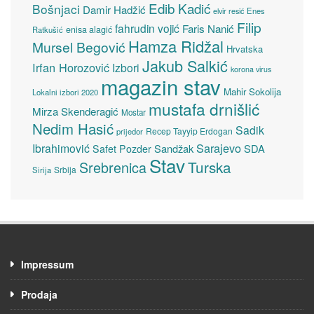
Edib Kadić
Bošnjaci
Damir Hadžić
elvir resić
Enes
Filip
fahrudin vojić
Faris Nanić
enisa alagić
Ratkušić
Hamza Ridžal
Mursel Begović
Hrvatska
Jakub Salkić
Irfan Horozović
Izbori
korona virus
magazin stav
Mahir Sokolija
Lokalni izbori 2020
mustafa drnišlić
Mirza Skenderagić
Mostar
Nedim Hasić
Sadik
Recep Tayyip Erdogan
prijedor
Sarajevo
Ibrahimović
Sandžak
SDA
Safet Pozder
Stav
Turska
Srebrenica
Srbija
Sirija
Impressum
Prodaja