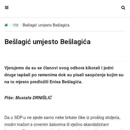
T
T
o
o
g
g
158
Bešlagić umjesto Bešlagića
g
g
l
l
Bešlagić umjesto Bešlagića
e
e
n
n
a
a
v
v
Vjerujemo da su se članovi ovog odbora kikotali i jedni
i
i
druge tapšali po ramenima dok su pisali saopćenje kojim su
g
g
na to mjesto predložili Enisa Bešlagića.
a
a
t
t
Piše: Mustafa DRNIŠLIĆ
i
i
o
o
n
n
Da u SDP-u ne sjede samo neke brkate čike iz prošlog stoljeća,
modni mačori s crvenim šalovima ili vječno skandalizirani