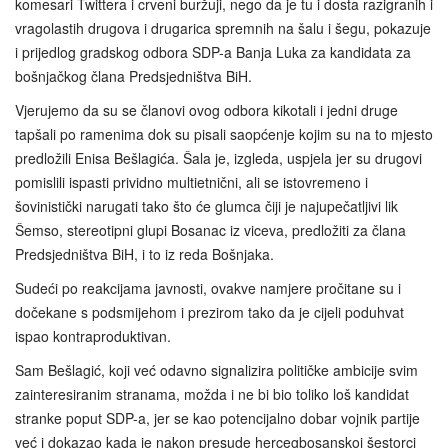
komesari Twittera i crveni buržuji, nego da je tu i dosta razigranih i
vragolastih drugova i drugarica spremnih na šalu i šegu, pokazuje
i prijedlog gradskog odbora SDP-a Banja Luka za kandidata za
bošnjačkog člana Predsjedništva BiH.
Vjerujemo da su se članovi ovog odbora kikotali i jedni druge
tapšali po ramenima dok su pisali saopćenje kojim su na to mjesto
predložili Enisa Bešlagića. Šala je, izgleda, uspjela jer su drugovi
pomislili ispasti prividno multietnični, ali se istovremeno i
šovinistički narugati tako što će glumca čiji je najupečatljivi lik
Šemso, stereotipni glupi Bosanac iz viceva, predložiti za člana
Predsjedništva BiH, i to iz reda Bošnjaka.
Sudeći po reakcijama javnosti, ovakve namjere pročitane su i
dočekane s podsmijehom i prezirom tako da je cijeli poduhvat
ispao kontraproduktivan.
Sam Bešlagić, koji već odavno signalizira političke ambicije svim
zainteresiranim stranama, možda i ne bi bio toliko loš kandidat
stranke poput SDP-a, jer se kao potencijalno dobar vojnik partije
već i dokazao kada je nakon presude hercegbosanskoj šestorci