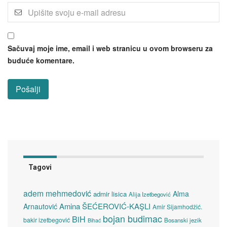
Sačuvaj moje ime, email i web stranicu u ovom browseru za
buduće komentare.
Tagovi
adem mehmedović
Alma
admir lisica
Alija Izetbegović
Amina ŠEĆEROVIĆ-KAŞLI
Arnautović
Amir Sijamhodžić.
bojan budimac
BiH
bakir izetbegović
Bosanski jezik
Bihać