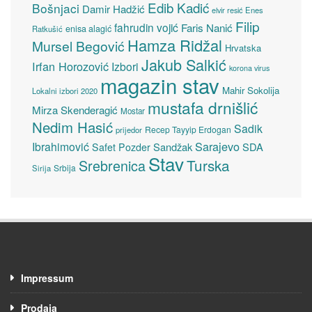
Edib Kadić
Bošnjaci
Damir Hadžić
elvir resić
Enes
Filip
fahrudin vojić
Faris Nanić
enisa alagić
Ratkušić
Hamza Ridžal
Mursel Begović
Hrvatska
Jakub Salkić
Irfan Horozović
Izbori
korona virus
magazin stav
Mahir Sokolija
Lokalni izbori 2020
mustafa drnišlić
Mirza Skenderagić
Mostar
Nedim Hasić
Sadik
Recep Tayyip Erdogan
prijedor
Sarajevo
Ibrahimović
Sandžak
SDA
Safet Pozder
Stav
Turska
Srebrenica
Srbija
Sirija
Impressum
Prodaja