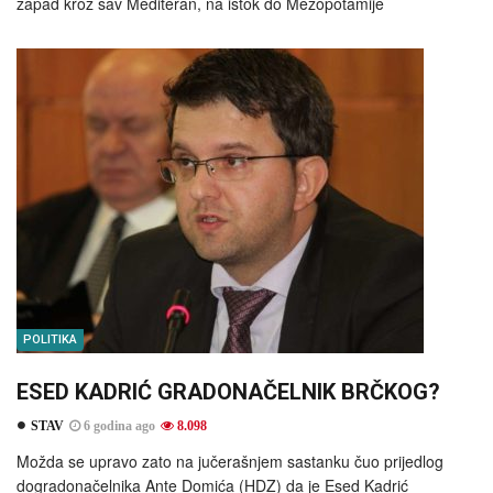
zapad kroz sav Mediteran, na istok do Mezopotamije
POLITIKA
ESED KADRIĆ GRADONAČELNIK BRČKOG?
STAV
6 godina ago
8.098
Možda se upravo zato na jučerašnjem sastanku čuo prijedlog
dogradonačelnika Ante Domića (HDZ) da je Esed Kadrić