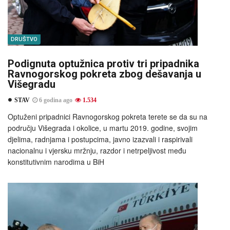
DRUŠTVO
Podignuta optužnica protiv tri pripadnika
Ravnogorskog pokreta zbog dešavanja u
Višegradu
STAV
6 godina ago
1.534
Optuženi pripadnici Ravnogorskog pokreta terete se da su na
području Višegrada i okolice, u martu 2019. godine, svojim
djelima, radnjama i postupcima, javno izazvali i raspirivali
nacionalnu i vjersku mržnju, razdor i netrpeljivost među
konstitutivnim narodima u BiH