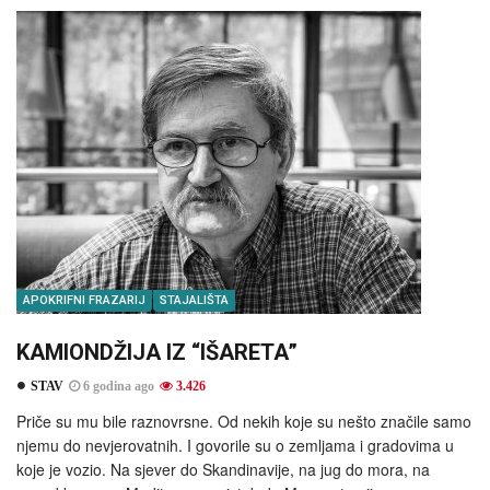
APOKRIFNI FRAZARIJ
STAJALIŠTA
KAMIONDŽIJA IZ “IŠARETA”
STAV
6 godina ago
3.426
Priče su mu bile raznovrsne. Od nekih koje su nešto značile samo
njemu do nevjerovatnih. I govorile su o zemljama i gradovima u
koje je vozio. Na sjever do Skandinavije, na jug do mora, na