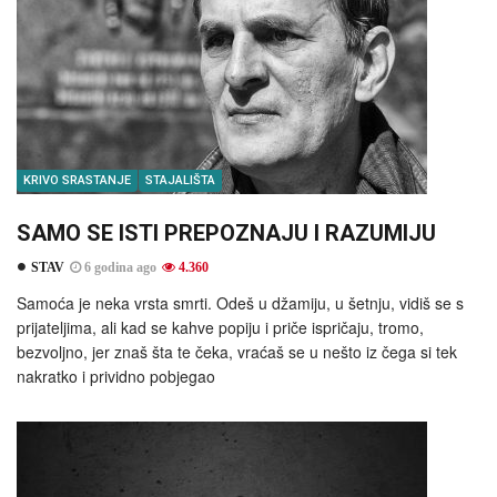
KRIVO SRASTANJE
STAJALIŠTA
SAMO SE ISTI PREPOZNAJU I RAZUMIJU
STAV
6 godina ago
4.360
Samoća je neka vrsta smrti. Odeš u džamiju, u šetnju, vidiš se s
prijateljima, ali kad se kahve popiju i priče ispričaju, tromo,
bezvoljno, jer znaš šta te čeka, vraćaš se u nešto iz čega si tek
nakratko i prividno pobjegao