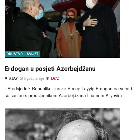
DRUŠTVO
SVIJET
Erdogan u posjeti Azerbejdžanu
STAV
6 godina ago
1.672
- Predsjednik Republike Turske Recep Tayyip Erdogan na večeri
se sastao s predsjednikom Azerbejdžana Ilhamom Aliyevim