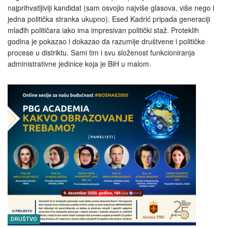
najprihvatljiviji kandidat (sam osvojio najviše glasova, više nego i
jedna politička stranka ukupno). Esed Kadrić pripada generaciji
mlađih političara iako ima impresivan politički staž. Proteklih
godina je pokazao i dokazao da razumije društvene i političke
procese u distriktu. Sami tim i svu složenost funkcioniranja
administrativne jedinice koja je BiH u malom.
DRUŠTVO