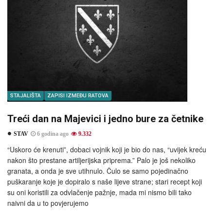
STAJALIŠTA
ZAPISI IZMEĐU RATOVA
Treći dan na Majevici i jedno bure za četnike
STAV
6 godina ago
9.332
“Uskoro će krenuti”, dobaci vojnik koji je bio do nas, “uvijek kreću
nakon što prestane artiljerijska priprema.” Palo je još nekoliko
granata, a onda je sve utihnulo. Čulo se samo pojedinačno
puškaranje koje je dopiralo s naše lijeve strane; stari recept koji
su oni koristili za odvlačenje pažnje, mada mi nismo bili tako
naivni da u to povjerujemo