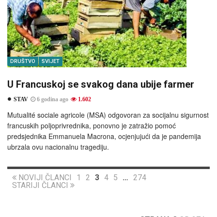
DRUŠTVO
SVIJET
U Francuskoj se svakog dana ubije farmer
STAV
6 godina ago
1.602
Mutualité sociale agricole (MSA) odgovoran za socijalnu sigurnost
francuskih poljoprivrednika, ponovno je zatražio pomoć
predsjednika Emmanuela Macrona, ocjenjujući da je pandemija
ubrzala ovu nacionalnu tragediju.
NOVIJI ČLANCI
1
2
3
4
5
…
274
STARIJI ČLANCI