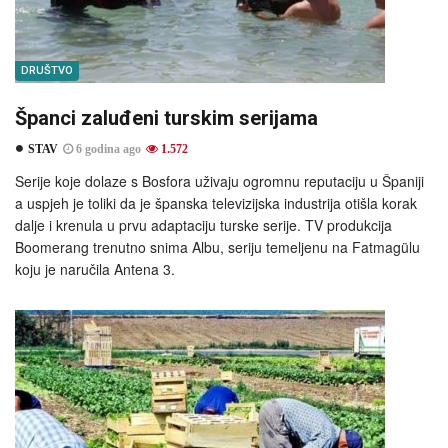
DRUŠTVO
Španci zaluđeni turskim serijama
STAV
6 godina ago
1.572
Serije koje dolaze s Bosfora uživaju ogromnu reputaciju u Španiji
a uspjeh je toliki da je španska televizijska industrija otišla korak
dalje i krenula u prvu adaptaciju turske serije. TV produkcija
Boomerang trenutno snima Albu, seriju temeljenu na Fatmagülu
koju je naručila Antena 3.