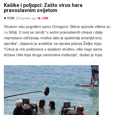
Kašike i poljupci: Zašto virus hara
pravoslavnim svijetom
STAV
6 godina ago
1.806
Virusom nisu pogođeni samo Crnogorci. Slične epizode viđene su
i u Srbiji. U ovoj se zemlji "u većini pravoslavnih crkava i dalje
neprestano održavaju molitve iako je epidemija smanjila broj
vjernika", objasnio je analitičar za vjerska pitanja Željko Injac.
"Crkva je vrlo poštovana u srpskom društvu, više nego sama
država i bilo koja druga nacionalna institucija", dodao je Injac.