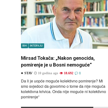
BIH
INTERVJU
Mirsad Tokača: „Nakon genocida,
pomirenje je u Bosni nemoguće”
STAV
10 godina ago
18.692
1
Da li je uopće moguće kolektivno pomirenje? Mi
smo svjedoci da govorimo o tome da nije moguća
kolektivna krivica. Onda nije moguće ni kolektivno
pomirenje”