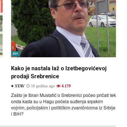
BIH
Kako je nastala laž o Izetbegovićevoj
prodaji Srebrenice
STAV
10 godina ago
4.179
Zašto je Ibran Mustafić o Srebrenici počeo pričati tek
onda kada su u Hagu počela suđenja srpskim
vojnim, policijskim i političkim zvaničnicima iz Srbije
i BiH?