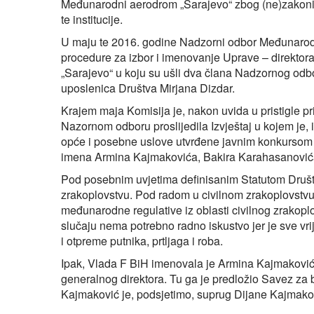
Međunarodni aerodrom „Sarajevo“ zbog (ne)zakoni
te institucije.
U maju te 2016. godine Nadzorni odbor Međunaro
procedure za izbor i imenovanje Uprave – direktora
„Sarajevo“ u koju su ušli dva člana Nadzornog odbo
uposlenica Društva Mirjana Dizdar.
Krajem maja Komisija je, nakon uvida u pristigle p
Nazornom odboru proslijedila Izvještaj u kojem je,
opće i posebne uslove utvrđene javnim konkursom z
imena Armina Kajmakovića, Bakira Karahasanovića
Pod posebnim uvjetima definisanim Statutom Društva
zrakoplovstvu. Pod radom u civilnom zrakoplovstv
međunarodne regulative iz oblasti civilnog zrakopl
slučaju nema potrebno radno iskustvo jer je sve v
i otpreme putnika, prtljaga i roba.
Ipak, Vlada F BiH imenovala je Armina Kajmaković
generalnog direktora. Tu ga je predložio Savez z
Kajmaković je, podsjetimo, suprug Dijane Kajmakovi