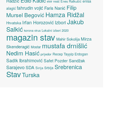
Edib Kadić
Hadžić
enisa
elvir resić
Enes Ratkušić
Filip
fahrudin vojić
Faris Nanić
alagić
Hamza Ridžal
Mursel Begović
Jakub
Irfan Horozović
Izbori
Hrvatska
Salkić
Lokalni izbori 2020
korona virus
magazin stav
Mirza
Mahir Sokolija
mustafa drnišlić
Skenderagić
Mostar
Nedim Hasić
Recep Tayyip Erdogan
prijedor
Sadik Ibrahimović
Sandžak
Safet Pozder
Srebrenica
Sarajevo
SDA
Srbija
Sirija
Stav
Turska