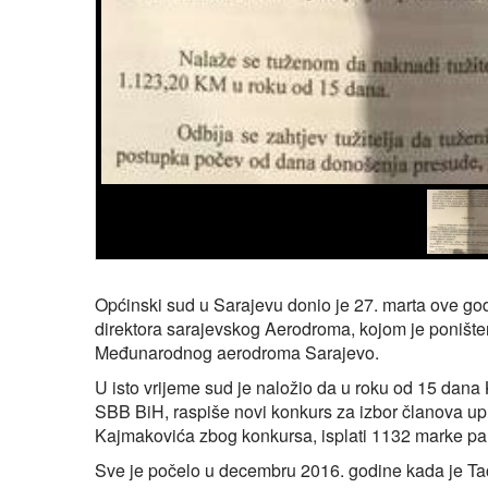
Općinski sud u Sarajevu donio je 27. marta ove g
direktora sarajevskog Aerodroma, kojom je poništen
Međunarodnog aerodroma Sarajevo.
U isto vrijeme sud je naložio da u roku od 15 dana
SBB BiH, raspiše novi konkurs za izbor članova upra
Kajmakovića zbog konkursa, isplati 1132 marke par
Sve je počelo u decembru 2016. godine kada je Tači