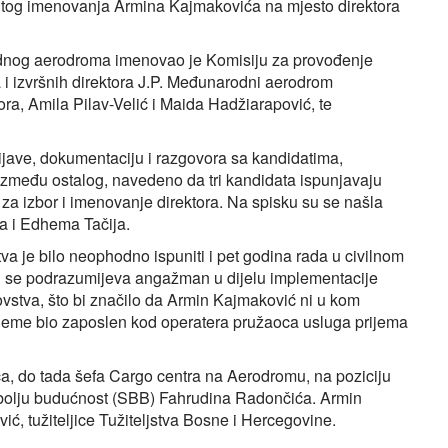
tog imenovanja Armina Kajmakovića na mjesto direktora
dnog aerodroma imenovao je Komisiju za provođenje
 i izvršnih direktora J.P. Međunarodni aerodrom
ra, Amila Pilav-Velić i Maida Hadžiarapović, te
rijave, dokumentaciju i razgovora sa kandidatima,
 između ostalog, navedeno da tri kandidata ispunjavaju
a izbor i imenovanje direktora. Na spisku su se našla
 i Edhema Tačija.
 je bilo neophodno ispuniti i pet godina rada u civilnom
u se podrazumijeva angažman u dijelu implementacije
ovstva, što bi značilo da Armin Kajmaković ni u kom
rijeme bio zaposlen kod operatera pružaoca usluga prijema
a, do tada šefa Cargo centra na Aerodromu, na poziciju
a bolju budućnost (SBB) Fahrudina Radončića. Armin
ć, tužiteljice Tužiteljstva Bosne i Hercegovine.