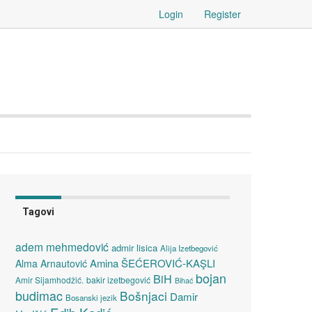
Login
Register
Tagovi
adem mehmedović
admir lisica
Alija Izetbegović
Amina ŠEĆEROVIĆ-KAŞLI
Alma Arnautović
bojan
BiH
Amir Sijamhodžić.
bakir izetbegović
Bihać
budimac
Bošnjaci
Damir
Bosanski jezik