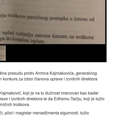
odine presudu protiv Armina Kajmakovića, generalnog
 konkurs za izbor članova uprave i izvršnih direktora
 Kajmaković, koji je na tu dužnost imenovan kao kadar
ve i izvršnih direktora te da Edhemu Tačiju, koji je tužio
ničnih troškova.
, pilot i magistar menadžmenta sigurnosti, tužio