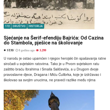
172
DRUŠTVO
HISTORIJA
Sjećanje na Šerif-efendiju Bajrića: Od Cazina
do Stambola, pješice na školovanje
STAV
8 godina ago
3.299
U narodu je ostao upamćen i njegov herojski čin spašavanja ratne
siročadi u svjetskim ratovima. Tako je u Prvom svjetskom ratu
zaštitio braću Ibrahima i Smaila Saličevića, a u Drugom dvoje
pravoslavne djece, Dragana i Miću Ćulibrka, koje je izdržavao i
školovao sa svojim unucima, ne praveći razlike među njima