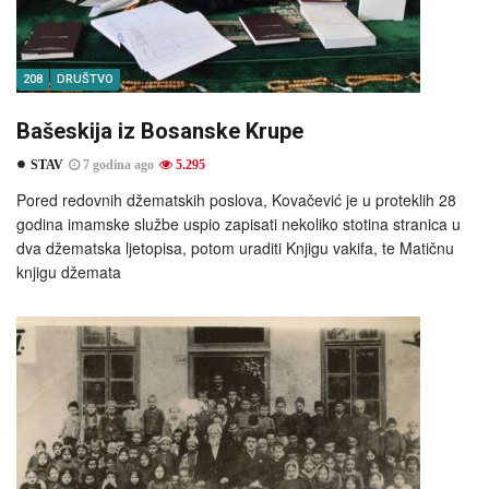
208
DRUŠTVO
Bašeskija iz Bosanske Krupe
STAV
7 godina ago
5.295
Pored redovnih džematskih poslova, Kovačević je u proteklih 28
godina imamske službe uspio zapisati nekoliko stotina stranica u
dva džematska ljetopisa, potom uraditi Knjigu vakifa, te Matičnu
knjigu džemata