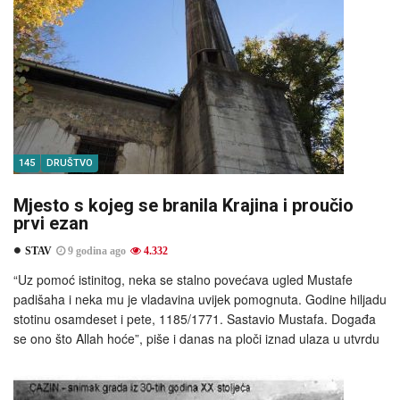
145
DRUŠTVO
Mjesto s kojeg se branila Krajina i proučio
prvi ezan
STAV
9 godina ago
4.332
“Uz pomoć istinitog, neka se stalno povećava ugled Mustafe
padišaha i neka mu je vladavina uvijek pomognuta. Godine hiljadu
stotinu osamdeset i pete, 1185/1771. Sastavio Mustafa. Događa
se ono što Allah hoće”, piše i danas na ploči iznad ulaza u utvrdu