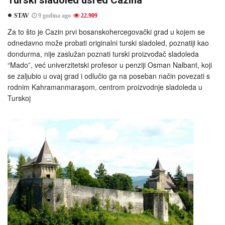
Turski sladoled usred Cazina
STAV
9 godina ago
22.909
Za to što je Cazin prvi bosanskohercegovački grad u kojem se
odnedavno može probati originalni turski sladoled, poznatiji kao
dondurma, nije zaslužan poznati turski proizvođač sladoleda
“Mado”, već univerzitetski profesor u penziji Osman Nalbant, koji
se zaljubio u ovaj grad i odlučio ga na poseban način povezati s
rodnim Kahramanmaraşom, centrom proizvodnje sladoleda u
Turskoj