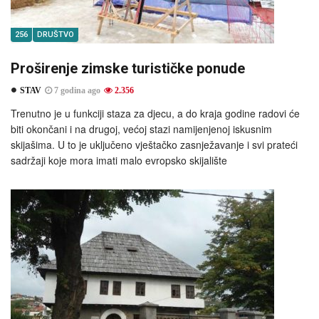
256
DRUŠTVO
Proširenje zimske turističke ponude
STAV
7 godina ago
2.356
Trenutno je u funkciji staza za djecu, a do kraja godine radovi će
biti okončani i na drugoj, većoj stazi namijenjenoj iskusnim
skijašima. U to je uključeno vještačko zasnježavanje i svi prateći
sadržaji koje mora imati malo evropsko skijalište