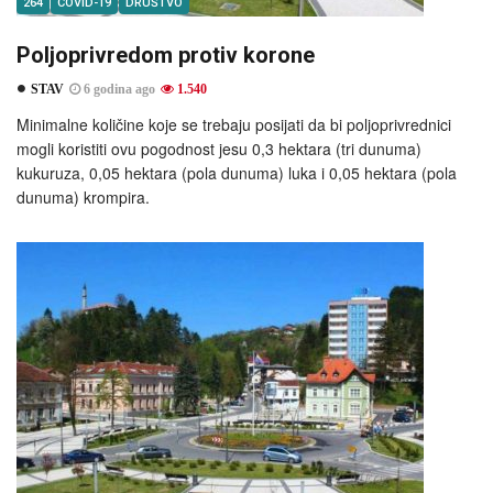
264
COVID-19
DRUŠTVO
Poljoprivredom protiv korone
STAV
6 godina ago
1.540
Minimalne količine koje se trebaju posijati da bi poljoprivrednici
mogli koristiti ovu pogodnost jesu 0,3 hektara (tri dunuma)
kukuruza, 0,05 hektara (pola dunuma) luka i 0,05 hektara (pola
dunuma) krompira.