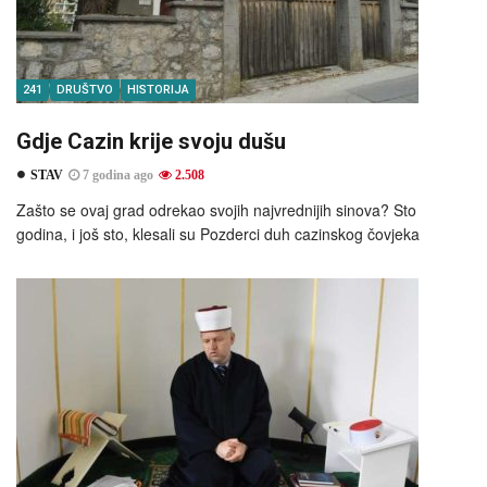
241
DRUŠTVO
HISTORIJA
Gdje Cazin krije svoju dušu
STAV
7 godina ago
2.508
Zašto se ovaj grad odrekao svojih najvrednijih sinova? Sto
godina, i još sto, klesali su Pozderci duh cazinskog čovjeka