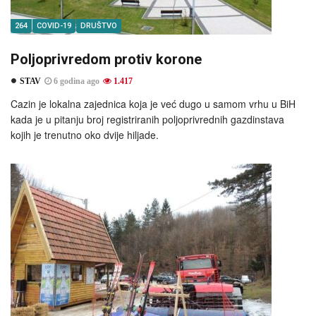
264
COVID-19
DRUŠTVO
Poljoprivredom protiv korone
STAV
6 godina ago
1.417
Cazin je lokalna zajednica koja je već dugo u samom vrhu u BiH
kada je u pitanju broj registriranih poljoprivrednih gazdinstava
kojih je trenutno oko dvije hiljade.