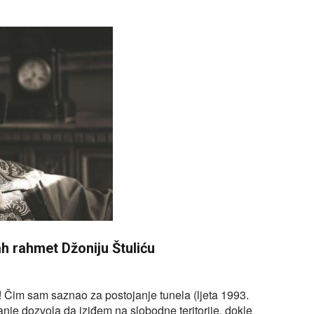
lah rahmet Džoniju Štuliću
! Čim sam saznao za postojanje tunela (ljeta 1993.
nje dozvola da iziđem na slobodne teritorije, dokle