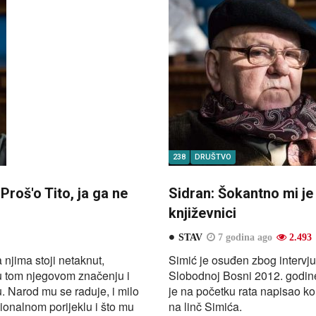
238
DRUŠTVO
š'o Tito, ja ga ne
Sidran: Šokantno mi je š
književnici
STAV
7 godina ago
2.493
 njima stoji netaknut,
Simić je osuđen zbog intervju
 u tom njegovom značenju i
Slobodnoj Bosni 2012. godine
. Narod mu se raduje, i milo
je na početku rata napisao ko
ionalnom porijeklu i što mu
na linč Simića.