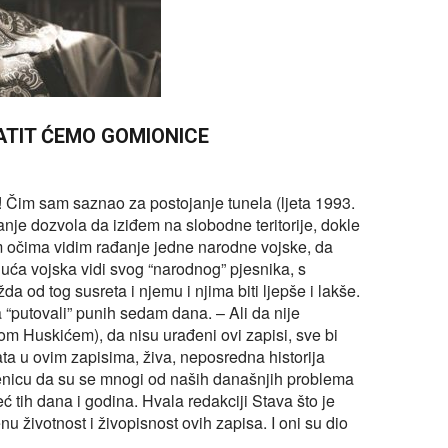
VRATIT ĆEMO GOMIONICE
! Čim sam saznao za postojanje tunela (ljeta 1993.
nje dozvola da iziđem na slobodne teritorije, dokle
 očima vidim rađanje jedne narodne vojske, da
duća vojska vidi svog “narodnog” pjesnika, s
od tog susreta i njemu i njima biti ljepše i lakše.
putovali” punih sedam dana. – Ali da nije
m Huskićem), da nisu urađeni ovi zapisi, sve bi
ta u ovim zapisima, živa, neposredna historija
njenicu da su se mnogi od naših današnjih problema
eć tih dana i godina. Hvala redakciji Stava što je
 životnost i živopisnost ovih zapisa. I oni su dio