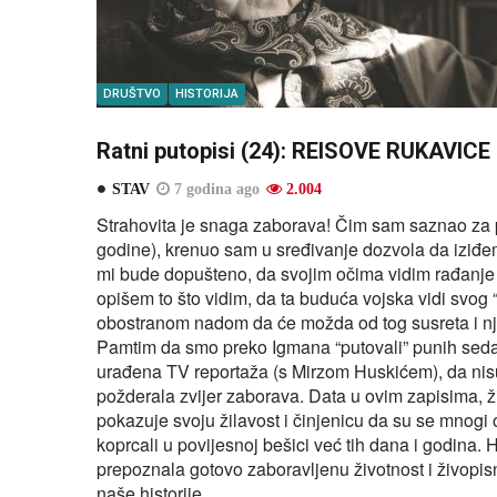
DRUŠTVO
HISTORIJA
Ratni putopisi (24): REISOVE RUKAVICE
STAV
7 godina ago
2.004
Strahovita je snaga zaborava! Čim sam saznao za p
godine), krenuo sam u sređivanje dozvola da iziđem
mi bude dopušteno, da svojim očima vidim rađanje
opišem to što vidim, da ta buduća vojska vidi svog 
obostranom nadom da će možda od tog susreta i njem
Pamtim da smo preko Igmana “putovali” punih seda
urađena TV reportaža (s Mirzom Huskićem), da nisu 
požderala zvijer zaborava. Data u ovim zapisima, ž
pokazuje svoju žilavost i činjenicu da su se mnogi
koprcali u povijesnoj bešici već tih dana i godina. H
prepoznala gotovo zaboravljenu životnost i živopisn
naše historije