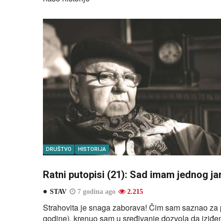
DRUŠTVO
HISTORIJA
Ratni putopisi (21): Sad imam jednog j
STAV
7 godina ago
2.215
Strahovita je snaga zaborava! Čim sam saznao za p
godine), krenuo sam u sređivanje dozvola da iziđem