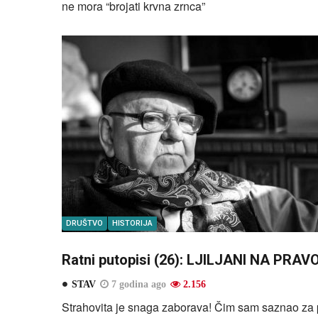
ne mora “brojati krvna zrnca”
DRUŠTVO
HISTORIJA
Ratni putopisi (26): LJILJANI NA PR
STAV
7 godina ago
2.156
Strahovita je snaga zaborava! Čim sam saznao za p