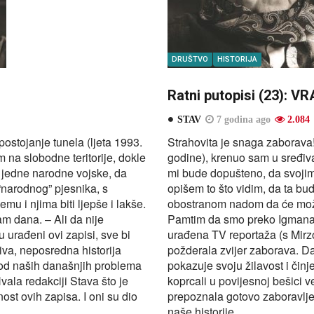
DRUŠTVO
HISTORIJA
Ratni putopisi (23): 
STAV
7 godina ago
2.084
ostojanje tunela (ljeta 1993.
Strahovita je snaga zaborava
 na slobodne teritorije, dokle
godine), krenuo sam u sređiva
 jedne narodne vojske, da
mi bude dopušteno, da svojim
“narodnog” pjesnika, s
opišem to što vidim, da ta bu
u i njima biti ljepše i lakše.
obostranom nadom da će možda 
m dana. – Ali da nije
Pamtim da smo preko Igmana “
urađeni ovi zapisi, sve bi
urađena TV reportaža (s Mirzo
iva, neposredna historija
požderala zvijer zaborava. Da
 od naših današnjih problema
pokazuje svoju žilavost i či
vala redakciji Stava što je
koprcali u povijesnoj bešici v
ost ovih zapisa. I oni su dio
prepoznala gotovo zaboravljenu
naše historije