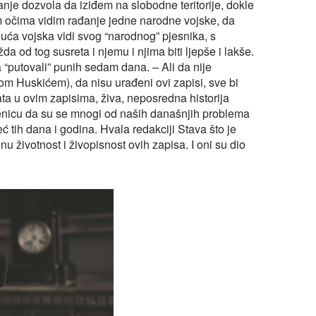
nje dozvola da iziđem na slobodne teritorije, dokle
 očima vidim rađanje jedne narodne vojske, da
duća vojska vidi svog “narodnog” pjesnika, s
od tog susreta i njemu i njima biti ljepše i lakše.
putovali” punih sedam dana. – Ali da nije
m Huskićem), da nisu urađeni ovi zapisi, sve bi
ta u ovim zapisima, živa, neposredna historija
njenicu da su se mnogi od naših današnjih problema
eć tih dana i godina. Hvala redakciji Stava što je
 životnost i živopisnost ovih zapisa. I oni su dio