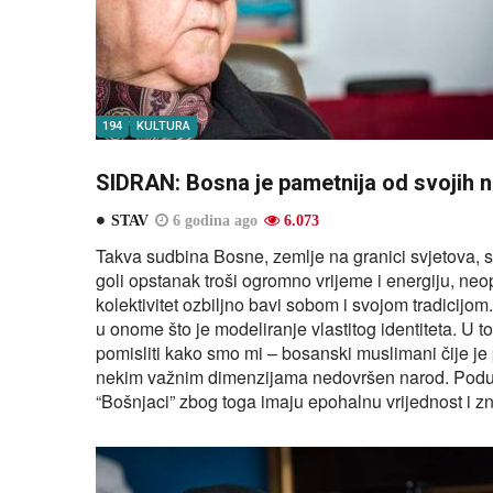
194
KULTURA
SIDRAN: Bosna je pametnija od svojih 
STAV
6 godina ago
6.073
Takva sudbina Bosne, zemlje na granici svjetova, s
goli opstanak troši ogromno vrijeme i energiju, ne
kolektivitet ozbiljno bavi sobom i svojom tradicijo
u onome što je modeliranje vlastitog identiteta. U t
pomisliti kako smo mi – bosanski muslimani čije je
nekim važnim dimenzijama nedovršen narod. Poduh
“Bošnjaci” zbog toga imaju epohalnu vrijednost i z