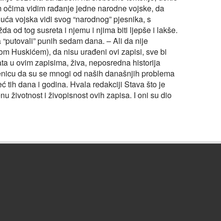
 očima vidim rađanje jedne narodne vojske, da
duća vojska vidi svog “narodnog” pjesnika, s
od tog susreta i njemu i njima biti ljepše i lakše.
putovali” punih sedam dana. – Ali da nije
m Huskićem), da nisu urađeni ovi zapisi, sve bi
ta u ovim zapisima, živa, neposredna historija
njenicu da su se mnogi od naših današnjih problema
eć tih dana i godina. Hvala redakciji Stava što je
 životnost i živopisnost ovih zapisa. I oni su dio