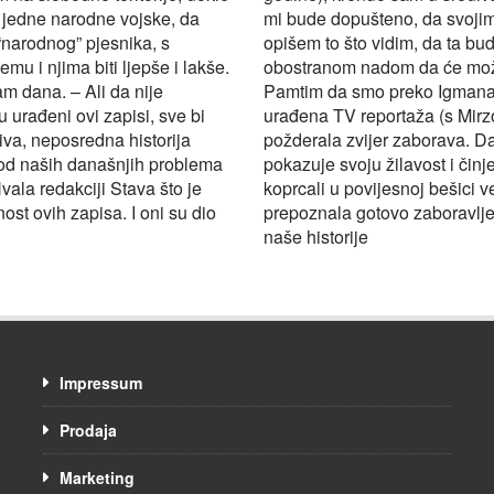
 jedne narodne vojske, da
mi bude dopušteno, da svojim
“narodnog” pjesnika, s
opišem to što vidim, da ta bu
u i njima biti ljepše i lakše.
obostranom nadom da će možda 
m dana. – Ali da nije
Pamtim da smo preko Igmana “
urađeni ovi zapisi, sve bi
urađena TV reportaža (s Mirzo
iva, neposredna historija
požderala zvijer zaborava. Da
 od naših današnjih problema
pokazuje svoju žilavost i či
vala redakciji Stava što je
koprcali u povijesnoj bešici v
ost ovih zapisa. I oni su dio
prepoznala gotovo zaboravljenu
naše historije
Impressum
Prodaja
Marketing