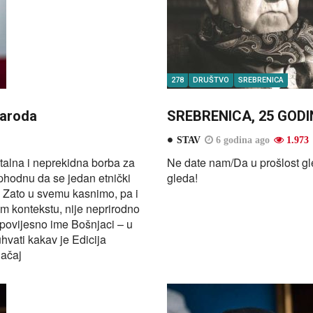
278
DRUŠTVO
SREBRENICA
naroda
SREBRENICA, 25 GODI
STAV
6 godina ago
1.973
talna i neprekidna borba za
Ne date nam/Da u prošlost g
ophodnu da se jedan etnički
gleda!
m. Zato u svemu kasnimo, pa i
om kontekstu, nije neprirodno
 povijesno ime Bošnjaci – u
vati kakav je Edicija
načaj