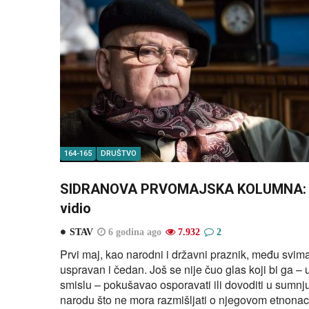
164-165
DRUŠTVO
SIDRANOVA PRVOMAJSKA KOLUMNA: Pro
vidio
STAV
6 godina ago
7.932
2
Prvi maj, kao narodni i državni praznik, među svima
uspravan i čedan. Još se nije čuo glas koji bi ga –
smislu – pokušavao osporavati ili dovoditi u sumnju
narodu što ne mora razmišljati o njegovom etnonac