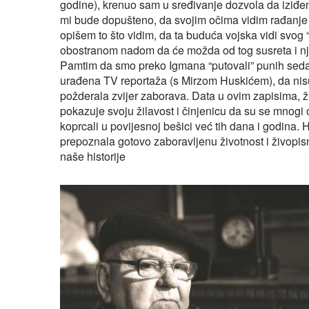
godine), krenuo sam u sređivanje dozvola da iziđem
mi bude dopušteno, da svojim očima vidim rađanje
opišem to što vidim, da ta buduća vojska vidi svog 
obostranom nadom da će možda od tog susreta i njem
Pamtim da smo preko Igmana “putovali” punih seda
urađena TV reportaža (s Mirzom Huskićem), da nisu 
požderala zvijer zaborava. Data u ovim zapisima, ž
pokazuje svoju žilavost i činjenicu da su se mnogi
koprcali u povijesnoj bešici već tih dana i godina. H
prepoznala gotovo zaboravljenu životnost i živopisn
naše historije