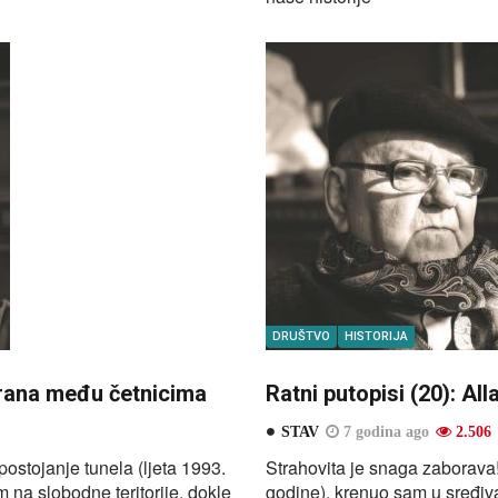
DRUŠTVO
HISTORIJA
arana među četnicima
Ratni putopisi (20): Al
STAV
7 godina ago
2.506
ostojanje tunela (ljeta 1993.
Strahovita je snaga zaborava
 na slobodne teritorije, dokle
godine), krenuo sam u sređiva