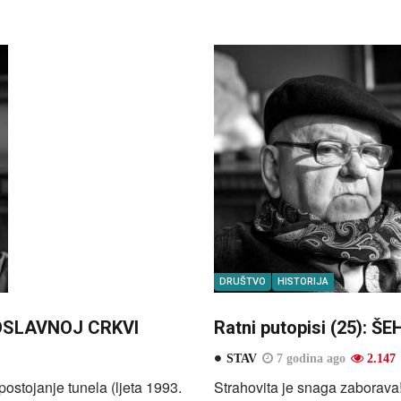
DRUŠTVO
HISTORIJA
AVOSLAVNOJ CRKVI
Ratni putopisi (25): 
STAV
7 godina ago
2.147
ostojanje tunela (ljeta 1993.
Strahovita je snaga zaborava