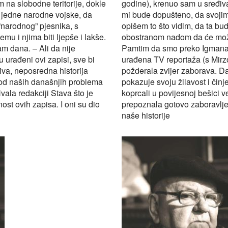
 na slobodne teritorije, dokle
godine), krenuo sam u sređiva
 jedne narodne vojske, da
mi bude dopušteno, da svojim
“narodnog” pjesnika, s
opišem to što vidim, da ta bu
u i njima biti ljepše i lakše.
obostranom nadom da će možda 
m dana. – Ali da nije
Pamtim da smo preko Igmana “
urađeni ovi zapisi, sve bi
urađena TV reportaža (s Mirzo
iva, neposredna historija
požderala zvijer zaborava. Da
 od naših današnjih problema
pokazuje svoju žilavost i či
vala redakciji Stava što je
koprcali u povijesnoj bešici v
ost ovih zapisa. I oni su dio
prepoznala gotovo zaboravljenu
naše historije