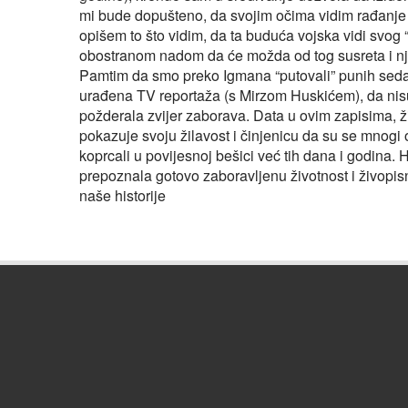
mi bude dopušteno, da svojim očima vidim rađanje
opišem to što vidim, da ta buduća vojska vidi svog 
obostranom nadom da će možda od tog susreta i njem
Pamtim da smo preko Igmana “putovali” punih seda
urađena TV reportaža (s Mirzom Huskićem), da nisu 
požderala zvijer zaborava. Data u ovim zapisima, ž
pokazuje svoju žilavost i činjenicu da su se mnogi
koprcali u povijesnoj bešici već tih dana i godina. H
prepoznala gotovo zaboravljenu životnost i živopisn
naše historije