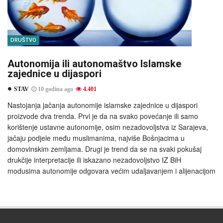
DRUŠTVO
Autonomija ili autonomaštvo Islamske
zajednice u dijaspori
STAV
10 godina ago
4.401
Nastojanja jačanja autonomije islamske zajednice u dijaspori
proizvode dva trenda. Prvi je da na svako povećanje ili samo
korištenje ustavne autonomije, osim nezadovoljstva iz Sarajeva,
jačaju podjele među muslimanima, najviše Bošnjacima u
domovinskim zemljama. Drugi je trend da se na svaki pokušaj
drukčije interpretacije ili iskazano nezadovoljstvo IZ BiH
modusima autonomije odgovara većim udaljavanjem i alijenacijom