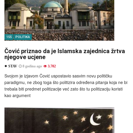
155
POLITIKA
Čović priznao da je Islamska zajednica žrtva
njegove ucjene
STAV
8 godina ago
3.702
Svojom je izjavom Čović uspostavio sasvim novu političku
paradigmu, ne zbog toga što politizira određena pitanja koja ne bi
trebala biti predmet politizacije već zato što tu politizaciju koristi
kao argument