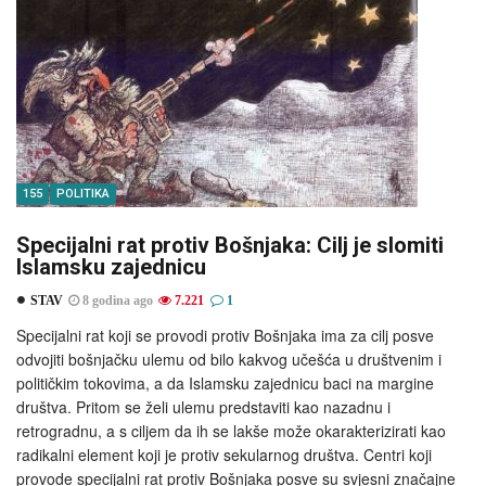
155
POLITIKA
Specijalni rat protiv Bošnjaka: Cilj je slomiti
Islamsku zajednicu
STAV
8 godina ago
7.221
1
Specijalni rat koji se provodi protiv Bošnjaka ima za cilj posve
odvojiti bošnjačku ulemu od bilo kakvog učešća u društvenim i
političkim tokovima, a da Islamsku zajednicu baci na margine
društva. Pritom se želi ulemu predstaviti kao nazadnu i
retrogradnu, a s ciljem da ih se lakše može okarakterizirati kao
radikalni element koji je protiv sekularnog društva. Centri koji
provode specijalni rat protiv Bošnjaka posve su svjesni značajne