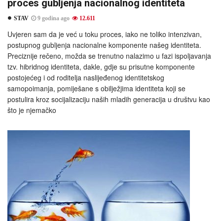
proces gubljenja nacionalnog identiteta
STAV
9 godina ago
12.611
Uvjeren sam da je već u toku proces, iako ne toliko intenzivan,
postupnog gubljenja nacionalne komponente našeg identiteta.
Preciznije rečeno, možda se trenutno nalazimo u fazi ispoljavanja
tzv. hibridnog identiteta, dakle, gdje su prisutne komponente
postojećeg i od roditelja naslijeđenog identitetskog
samopoimanja, pomiješane s obilježjima identiteta koji se
postulira kroz socijalizaciju naših mladih generacija u društvu kao
što je njemačko