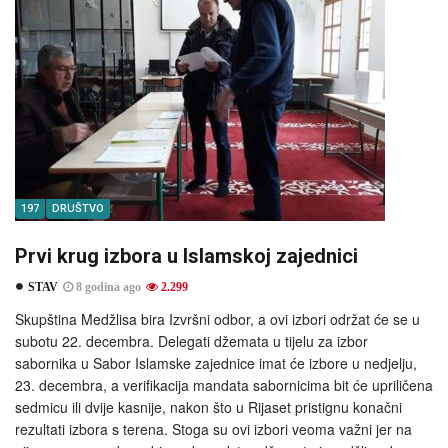
197
DRUŠTVO
Prvi krug izbora u Islamskoj zajednici
STAV
8 godina ago
2.299
Skupština Medžlisa bira Izvršni odbor, a ovi izbori održat će se u
subotu 22. decembra. Delegati džemata u tijelu za izbor
sabornika u Sabor Islamske zajednice imat će izbore u nedjelju,
23. decembra, a verifikacija mandata sabornicima bit će upriličena
sedmicu ili dvije kasnije, nakon što u Rijaset pristignu konačni
rezultati izbora s terena. Stoga su ovi izbori veoma važni jer na