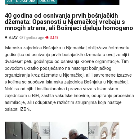
205
DIJASPORA
DRUŠTVO
40 godina od osnivanja prvih bošnjačkih
džemata: Opasnosti u Njemačkoj vrebaju s
mnogih strana, ali Bošnjaci djeluju homogeno
STAV
7 godina ago
3.148
Islamska zajednica Bošnjaka u Njemačkoj obilježava četrdesetu
godišnjicu od osnivanja prvih bošnjačkih džemata u ovoj zemlji i
dvadeset petu godišnjicu od osnivanja krovne organizacije. Tim
povodom ukratko podsjećamo na historijat bošnjačkog
organiziranja kroz džemate u Njemačkoj, ali i savremene izazove
s kojima se suočava Islamska zajednica Bošnjaka u Njemačkoj.
Neki su od njih i institucionalna i pravna veza s Islamskom
zajednicom u BiH, zaštita vakufske imovine, odupiranje procesima
asimilacije, ali i odupiranje različitim strujanjima koja nastoje
oslabiti IZBNJ