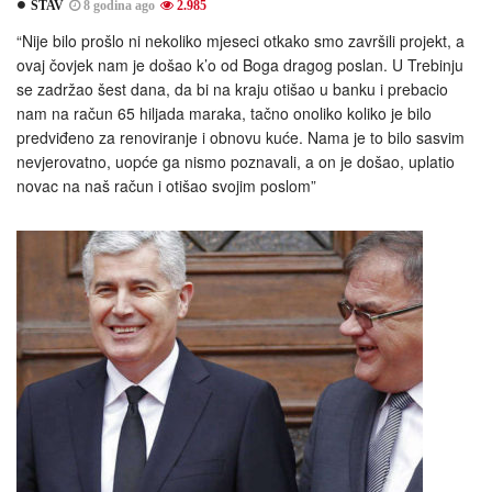
STAV
8 godina ago
2.985
“Nije bilo prošlo ni nekoliko mjeseci otkako smo završili projekt, a
ovaj čovjek nam je došao k’o od Boga dragog poslan. U Trebinju
se zadržao šest dana, da bi na kraju otišao u banku i prebacio
nam na račun 65 hiljada maraka, tačno onoliko koliko je bilo
predviđeno za renoviranje i obnovu kuće. Nama je to bilo sasvim
nevjerovatno, uopće ga nismo poznavali, a on je došao, uplatio
novac na naš račun i otišao svojim poslom”