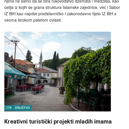
njima ne samo da se bira rukovodstvo džemata i medžlisa, kao
ćelija iz kojih se grana struktura Islamske zajednice, već i Sabor
IZ BiH kao najviše predstavničko i zakonodavno tijelo IZ BiH s
veoma širokom paletom ovlasti.
179
DRUŠTVO
Kreativni turistički projekti mladih imama