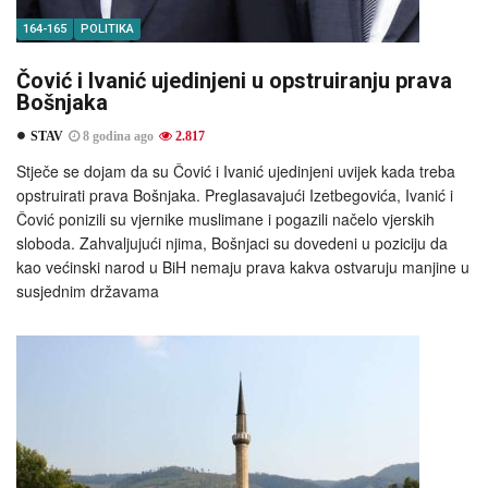
164-165
POLITIKA
Čović i Ivanić ujedinjeni u opstruiranju prava
Bošnjaka
STAV
8 godina ago
2.817
Stječe se dojam da su Čović i Ivanić ujedinjeni uvijek kada treba
opstruirati prava Bošnjaka. Preglasavajući Izetbegovića, Ivanić i
Čović ponizili su vjernike muslimane i pogazili načelo vjerskih
sloboda. Zahvaljujući njima, Bošnjaci su dovedeni u poziciju da
kao većinski narod u BiH nemaju prava kakva ostvaruju manjine u
susjednim državama