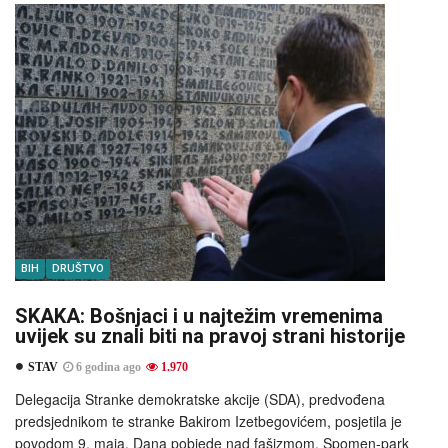
BIH
DRUŠTVO
SKAKA: Bošnjaci i u najtežim vremenima
uvijek su znali biti na pravoj strani historije
STAV
6 godina ago
1.970
Delegacija Stranke demokratske akcije (SDA), predvođena
predsjednikom te stranke Bakirom Izetbegovićem, posjetila je
povodom 9. maja, Dana pobjede nad fašizmom, Spomen-park