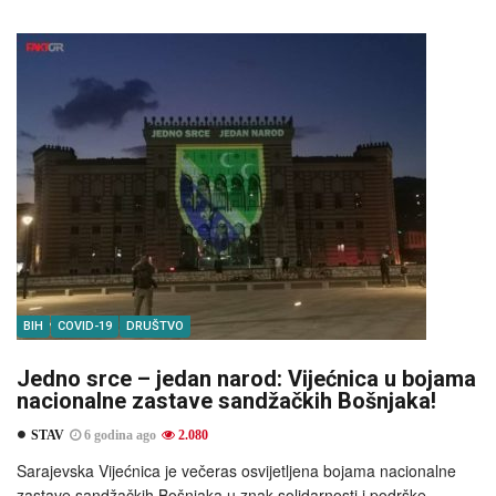
BIH
COVID-19
DRUŠTVO
Jedno srce – jedan narod: Vijećnica u bojama
nacionalne zastave sandžačkih Bošnjaka!
STAV
6 godina ago
2.080
Sarajevska Vijećnica je večeras osvijetljena bojama nacionalne
zastave sandžačkih Bošnjaka u znak solidarnosti i podrške