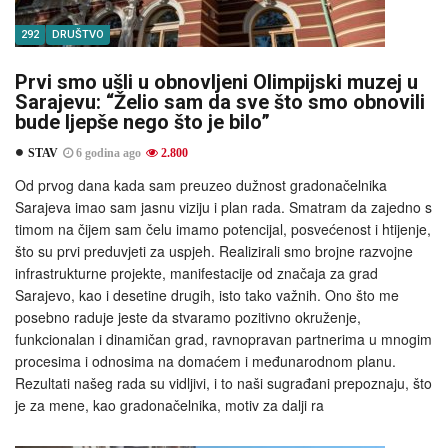
292
DRUŠTVO
Prvi smo ušli u obnovljeni Olimpijski muzej u
Sarajevu: “Želio sam da sve što smo obnovili
bude ljepše nego što je bilo”
STAV
6 godina ago
2.800
Od prvog dana kada sam preuzeo dužnost gradonačelnika
Sarajeva imao sam jasnu viziju i plan rada. Smatram da zajedno s
timom na čijem sam čelu imamo potencijal, posvećenost i htijenje,
što su prvi preduvjeti za uspjeh. Realizirali smo brojne razvojne
infrastrukturne projekte, manifestacije od značaja za grad
Sarajevo, kao i desetine drugih, isto tako važnih. Ono što me
posebno raduje jeste da stvaramo pozitivno okruženje,
funkcionalan i dinamičan grad, ravnopravan partnerima u mnogim
procesima i odnosima na domaćem i međunarodnom planu.
Rezultati našeg rada su vidljivi, i to naši sugrađani prepoznaju, što
je za mene, kao gradonačelnika, motiv za dalji ra