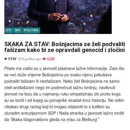
271
BIH
POLITIKA
SKAKA ZA STAV: Bošnjacima se želi podvaliti
fašizam kako bi se opravdali genocid i zločini
STAV
6 godina ago
3.232
Pitate me zašto su u javnosti plasirane lažne informacije. Zato što
se već duže vrijeme Bošnjacima po svaku cijenu pokušava
podvaliti fašizam ili neofašizam. Neko želi Bošnjacima ne samo
oteti antifašizam nego im podmetnuti lažnu tvrdnju, naviknuti
javnost na tezu da u najmanju ruku simpatiziraju zlo protiv koga
su se borili i od kojeg su ponajviše stradali kroz historiju. Ne vidim
nikakav drugi razlog koji bi mogao objasniti to s kolikim su
zluradim entuzijazmom SDP i Naša stranka u javnosti lažno tvrdili
da 'Skaka blagonaklono gleda na misu za Bleiburg'”