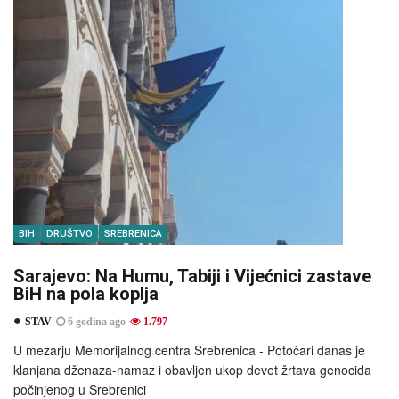
BIH
DRUŠTVO
SREBRENICA
Sarajevo: Na Humu, Tabiji i Vijećnici zastave
BiH na pola koplja
STAV
6 godina ago
1.797
U mezarju Memorijalnog centra Srebrenica - Potočari danas je
klanjana dženaza-namaz i obavljen ukop devet žrtava genocida
počinjenog u Srebrenici