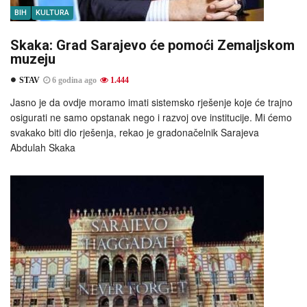
BIH
KULTURA
Skaka: Grad Sarajevo će pomoći Zemaljskom
muzeju
STAV
6 godina ago
1.444
Jasno je da ovdje moramo imati sistemsko rješenje koje će trajno
osigurati ne samo opstanak nego i razvoj ove institucije. Mi ćemo
svakako biti dio rješenja, rekao je gradonačelnik Sarajeva
Abdulah Skaka