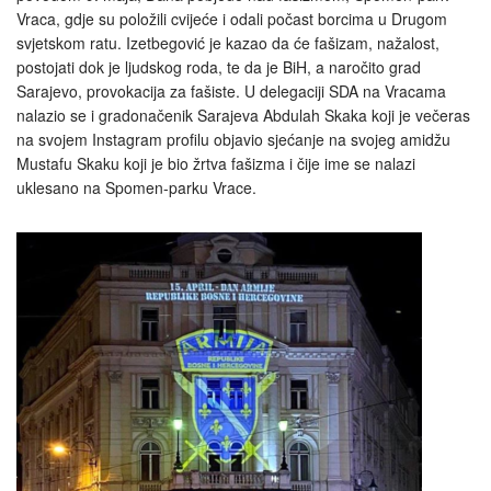
Vraca, gdje su položili cvijeće i odali počast borcima u Drugom
svjetskom ratu. Izetbegović je kazao da će fašizam, nažalost,
postojati dok je ljudskog roda, te da je BiH, a naročito grad
Sarajevo, provokacija za fašiste. U delegaciji SDA na Vracama
nalazio se i gradonačenik Sarajeva Abdulah Skaka koji je večeras
na svojem Instagram profilu objavio sjećanje na svojeg amidžu
Mustafu Skaku koji je bio žrtva fašizma i čije ime se nalazi
uklesano na Spomen-parku Vrace.