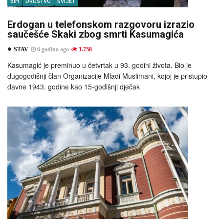
BIH
DRUŠTVO
SVIJET
Erdogan u telefonskom razgovoru izrazio
saučešće Skaki zbog smrti Kasumagića
STAV
6 godina ago
1.758
Kasumagić je preminuo u četvrtak u 93. godini života. Bio je
dugogodišnji član Organizacije Mladi Muslimani, kojoj je pristupio
davne 1943. godine kao 15-godišnji dječak