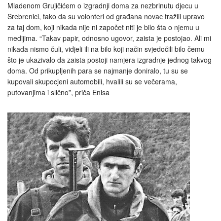
Mladenom Grujičićem o izgradnji doma za nezbrinutu djecu u
Srebrenici, tako da su volonteri od građana novac tražili upravo
za taj dom, koji nikada nije ni započet niti je bilo šta o njemu u
medijima. “Takav papir, odnosno ugovor, zaista je postojao. Ali mi
nikada nismo čuli, vidjeli ili na bilo koji način svjedočili bilo čemu
što je ukazivalo da zaista postoji namjera izgradnje jednog takvog
doma. Od prikupljenih para se najmanje doniralo, tu su se
kupovali skupocjeni automobili, hvalili su se večerama,
putovanjima i slično”, priča Enisa