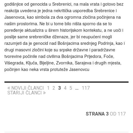
godišnjice od genocida u Srebrenici, na mala vrata i gotovo bez
reakcija uvedena je jedna nekritička usporedba Srebrenice i
Jasenovca, kao simbola za dva ogromna zločina počinjena na
našim prostorima. Ne bi u tome bilo ništa sporno da se to
poređenje aktualizira u širem historijskom kontekstu, a ne uoči i
poslije same srebreničke dženaze, jer bi neupućeni mogli
razumjeti da je genocid nad Bošnjacima srednjeg Podrinja, kao i
drugi masovni zločini koje su srpske državne i paradržavne
tvorevine počinile nad civilima Bošnjacima Prijedora, Foče,
Višegrada, Ključa, Bijeljine, Zvornika, Sarajeva i drugih mjesta,
počinjen kao neka vrsta protuteže Jasenovcu
NOVIJI ČLANCI
1
2
3
4
5
…
117
STARIJI ČLANCI
STRANA 3
OD 117