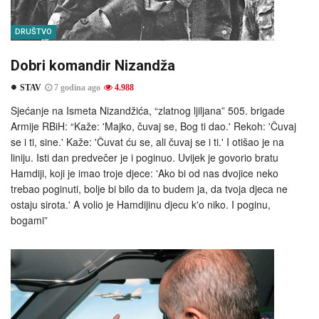
DRUŠTVO
Dobri komandir Nizandža
STAV
7 godina ago
4.988
Sjećanje na Ismeta Nizandžića, “zlatnog ljiljana” 505. brigade
Armije RBiH: “Kaže: 'Majko, čuvaj se, Bog ti dao.' Rekoh: 'Čuvaj
se i ti, sine.' Kaže: 'Čuvat ću se, ali čuvaj se i ti.' I otišao je na
liniju. Isti dan predvečer je i poginuo. Uvijek je govorio bratu
Hamdiji, koji je imao troje djece: 'Ako bi od nas dvojice neko
trebao poginuti, bolje bi bilo da to budem ja, da tvoja djeca ne
ostaju sirota.' A volio je Hamdijinu djecu k'o niko. I poginu,
bogami”