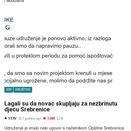
i Abdulaha
229
DRUŠTVO
Lagali su da novac skupljaju za nezbrinutu
djecu Srebrenice
STAV
7 godina ago
3.408
1
Udruženje je imalo neki ugovor s načelnikom Opštine Srebrenica