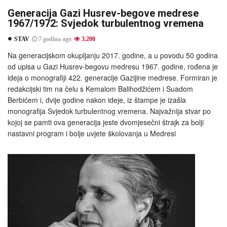
Generacija Gazi Husrev-begove medrese
1967/1972: Svjedok turbulentnog vremena
STAV
7 godina ago
3.200
Na generacijskom okupljanju 2017. godine, a u povodu 50 godina
od upisa u Gazi Husrev-begovu medresu 1967. godine, rođena je
ideja o monografiji 422. generacije Gazijine medrese. Formiran je
redakcijski tim na čelu s Kemalom Balihodžićem i Suadom
Berbićem i, dvije godine nakon ideje, iz štampe je izašla
monografija Svjedok turbulentnog vremena. Najvažnija stvar po
kojoj se pamti ova generacija jeste dvomjesečni štrajk za bolji
nastavni program i bolje uvjete školovanja u Medresi