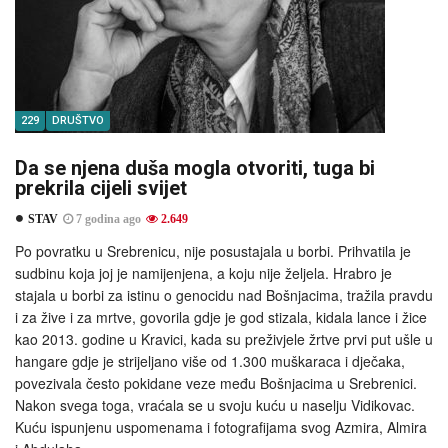
229
DRUŠTVO
Da se njena duša mogla otvoriti, tuga bi
prekrila cijeli svijet
STAV
7 godina ago
2.649
Po povratku u Srebrenicu, nije posustajala u borbi. Prihvatila je
sudbinu koja joj je namijenjena, a koju nije željela. Hrabro je
stajala u borbi za istinu o genocidu nad Bošnjacima, tražila pravdu
i za žive i za mrtve, govorila gdje je god stizala, kidala lance i žice
kao 2013. godine u Kravici, kada su preživjele žrtve prvi put ušle u
hangare gdje je strijeljano više od 1.300 muškaraca i dječaka,
povezivala često pokidane veze među Bošnjacima u Srebrenici.
Nakon svega toga, vraćala se u svoju kuću u naselju Vidikovac.
Kuću ispunjenu uspomenama i fotografijama svog Azmira, Almira