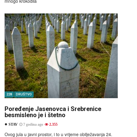
mnogo krokodila
228
DRUŠTVO
Poređenje Jasenovca i Srebrenice
besmisleno je i štetno
STAV
7 godina ago
2.355
Ovog jula u javni prostor, i to u vrijeme obilježavanja 24.