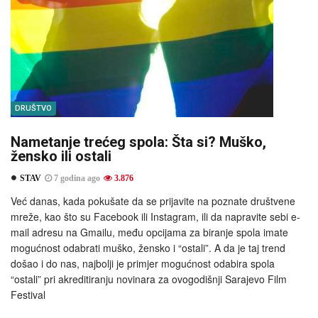
DRUŠTVO
Nametanje trećeg spola: Šta si? Muško,
žensko ili ostali
STAV
7 godina ago
3.876
Već danas, kada pokušate da se prijavite na poznate društvene
mreže, kao što su Facebook ili Instagram, ili da napravite sebi e-
mail adresu na Gmailu, među opcijama za biranje spola imate
mogućnost odabrati muško, žensko i “ostali”. A da je taj trend
došao i do nas, najbolji je primjer mogućnost odabira spola
“ostali” pri akreditiranju novinara za ovogodišnji Sarajevo Film
Festival