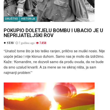
DRUŠTVO
HISTORIJA
POKUPIO DOLETJELU BOMBU I UBACIO JE U
NEPRIJATELJSKI ROV
STAV
7 godina ago
7.058
“Unatoč tome što je bio teško ranjen, prilično se muški nosio. Nije
uopće ječao i nije klonuo duhom. Samo nas je molio da izdržimo.
Kaže: ‘Komandire, ne dozvoli samo da prođu ovuda, da ne bude
da smo uzalud krvarili. A za mene se ne sikiraj ništa, ja sam
najmanji problem’”