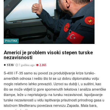
POLITIKA
Americi je problem visoki stepen turske
nezavisnosti
STAV
7 godina ago
2.165
S-400 i F-35 samo su povod za produbljivanje krize tursko-
američkih odnosa i nešto što bi se uz dobru diplomatsku volju
moglo relativno lahko prevazići. Uzroci su dublji i, u suštini, kao
što se može vidjeti iz gore spomenutih tekstova i analiza američke
štampe, leže u nepristajanju na tursku nezavisnost. Ispoljavanje
turske nezavisnosti u vidu ispitivanja prisutnosti prirodnog gasa u
istočnom Mediteranu povećava nervozu Zapada. Mala bara,