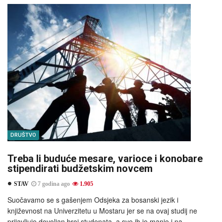
DRUŠTVO
Treba li buduće mesare, varioce i konobare
stipendirati budžetskim novcem
STAV
7 godina ago
1.905
Suočavamo se s gašenjem Odsjeka za bosanski jezik i
književnost na Univerzitetu u Mostaru jer se na ovaj studij ne
prijavljuje dovoljan broj studenata, a sve ih je manje i na