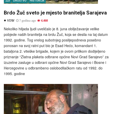
223
DRUŠTVO
HISTORIJA
Brdo Žuč sveto je mjesto branitelja Sarajeva
STAV
7 godina ago
4.460
Nekoliko hiljada ljudi uveličalo je 8. juna obilježavanje velike
pobjede naših branitelja na brdu Žuč, koja se desila na taj datum
1992. godine. Tog vrelog subotnjeg poslijepodneva posebno
ponosan na svoj ratni put bio je Esad Hećo, komandant 1.
bataljona 2. viteške brigade, kojem je ovom prilikom dodijeljeno
priznanje “Zlatna plaketa odbrane općine Novi Grad Sarajevo” za
izuzetne zasluge u odbrani općine Novi Grad Sarajevo i Bosne i
Hercegovine u odbrambeno oslobodilačkom ratu od 1992. do
1995. godine