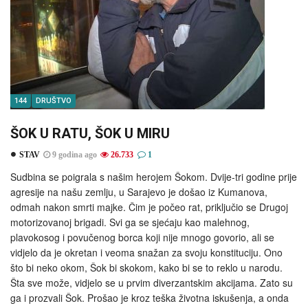
144
DRUŠTVO
ŠOK U RATU, ŠOK U MIRU
STAV
9 godina ago
26.733
1
Sudbina se poigrala s našim herojem Šokom. Dvije-tri godine prije
agresije na našu zemlju, u Sarajevo je došao iz Kumanova,
odmah nakon smrti majke. Čim je počeo rat, priključio se Drugoj
motorizovanoj brigadi. Svi ga se sjećaju kao malehnog,
plavokosog i povučenog borca koji nije mnogo govorio, ali se
vidjelo da je okretan i veoma snažan za svoju konstituciju. Ono
što bi neko okom, Šok bi skokom, kako bi se to reklo u narodu.
Šta sve može, vidjelo se u prvim diverzantskim akcijama. Zato su
ga i prozvali Šok. Prošao je kroz teška životna iskušenja, a onda