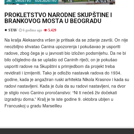
283
DRUŠTVO
SUSJEDSTVO
PROKLETSTVO NARODNE SKUPŠTINE I
BRANKOVOG MOSTA U BEOGRADU
STAV
6 godina ago
5.429
Na kralja Aleksandra vršen je pritisak da se zdanje završi. On nije
neozbiljno shvatao Canina upozorenja i pokušavao je usporiti
radove, zbog čega je u javnosti bio izložen podsmijehu. Da ne bi
bilo očigledno da se uplašio od Caninih riječi, on je pokušao
usporiti radove na Skupštini s primjedbom da projekt treba
revidirati i izmijeniti. Tako je odložio nastavak radova do 1934.
godine, kada je angažiran ruski arhitekta Nikola Krasnov i kada su
radovi nastavljeni. Kada je čula da su radovi nastavljeni, na dvor
je stiglo novo Canino proročanstvo: “Ni ti nećeš živ dočekati
izgradnju doma.” Kralj je te iste godine 9. oktobra ubijen u
Francuskoj u gradu Marseilleu