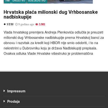
148
DRUŠTVO
SUSJEDSTVO
Hrvatska plaća milionski dug Vrhbosanske
nadbiskupije
STAV
9 godina ago
3.981
Vlada hrvatskog premijera Andreja Plenkovića odlučila je preuzeti
milionski dug Vrhbosanske nadbiskupije prema Hrvatskoj banci za
obnovu i razvitak za kredit koji HBOR nije smio odobriti, i to na
nekretnini u Dubrovniku koju je država Nadbiskupiji prepisala.
Ovakva odluka Vlade Hrvatske višestruko je problematična
Impressum
Prodaja