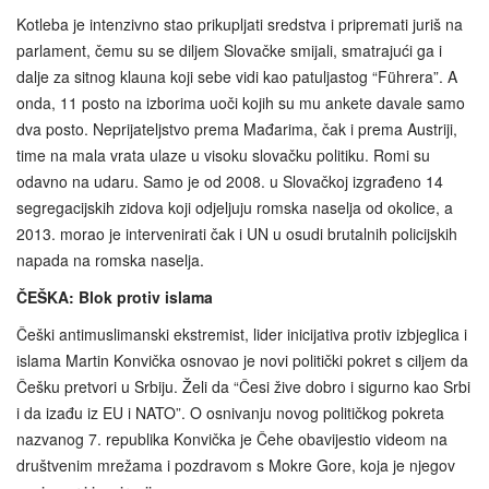
Kotleba je intenzivno stao prikupljati sredstva i pripremati juriš na
parlament, čemu su se diljem Slovačke smijali, smatrajući ga i
dalje za sitnog klauna koji sebe vidi kao patuljastog “Führera”. A
onda, 11 posto na izborima uoči kojih su mu ankete davale samo
dva posto. Neprijateljstvo prema Mađarima, čak i prema Austriji,
time na mala vrata ulaze u visoku slovačku politiku. Romi su
odavno na udaru. Samo je od 2008. u Slovačkoj izgrađeno 14
segregacijskih zidova koji odjeljuju romska naselja od okolice, a
2013. morao je intervenirati čak i UN u osudi brutalnih policijskih
napada na romska naselja.
ČEŠKA: Blok protiv islama
Češki antimuslimanski ekstremist, lider inicijativa protiv izbjeglica i
islama Martin Konvička osnovao je novi politički pokret s ciljem da
Češku pretvori u Srbiju. Želi da “Česi žive dobro i sigurno kao Srbi
i da izađu iz EU i NATO”. O osnivanju novog političkog pokreta
nazvanog 7. republika Konvička je Čehe obavijestio videom na
društvenim mrežama i pozdravom s Mokre Gore, koja je njegov