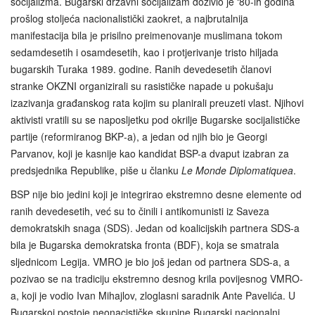
socijalizma. Bugarski državni socijalizam doživio je ‘80-ih godina
prošlog stoljeća nacionalistički zaokret, a najbrutalnija
manifestacija bila je prisilno preimenovanje muslimana tokom
sedamdesetih i osamdesetih, kao i protjerivanje tristo hiljada
bugarskih Turaka 1989. godine. Ranih devedesetih članovi
stranke OKZNI organizirali su rasističke napade u pokušaju
izazivanja građanskog rata kojim su planirali preuzeti vlast. Njihovi
aktivisti vratili su se naposljetku pod okrilje Bugarske socijalističke
partije (reformiranog BKP‑a), a jedan od njih bio je Georgi
Parvanov, koji je kasnije kao kandidat BSP-a dvaput izabran za
predsjednika Republike, piše u članku
Le Monde Diplomatiquea
.
BSP nije bio jedini koji je integrirao ekstremno desne elemente od
ranih devedesetih, već su to činili i antikomunisti iz Saveza
demokratskih snaga (SDS). Jedan od koalicijskih partnera SDS-a
bila je Bugarska demokratska fronta (BDF), koja se smatrala
sljednicom Legija. VMRO je bio još jedan od partnera SDS-a, a
pozivao se na tradiciju ekstremno desnog krila povijesnog VMRO-
a, koji je vodio Ivan Mihajlov, zloglasni saradnik Ante Pavelića. U
Bugarskoj postoje neonacističke skupine Bugarski nacionalni