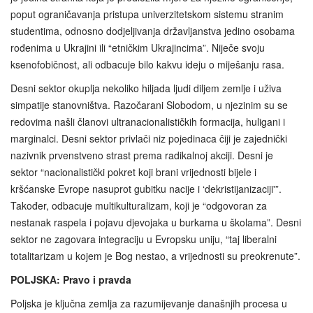
poput ograničavanja pristupa univerzitetskom sistemu stranim
studentima, odnosno dodjeljivanja državljanstva jedino osobama
rođenima u Ukrajini ili “etničkim Ukrajincima”. Niječe svoju
ksenofobičnost, ali odbacuje bilo kakvu ideju o miješanju rasa.
Desni sektor okuplja nekoliko hiljada ljudi diljem zemlje i uživa
simpatije stanovništva. Razočarani Slobodom, u njezinim su se
redovima našli članovi ultranacionalističkih formacija, huligani i
marginalci. Desni sektor privlači niz pojedinaca čiji je zajednički
nazivnik prvenstveno strast prema radikalnoj akciji. Desni je
sektor “nacionalistički pokret koji brani vrijednosti bijele i
kršćanske Evrope nasuprot gubitku nacije i ‘dekristijanizaciji'”.
Također, odbacuje multikulturalizam, koji je “odgovoran za
nestanak raspela i pojavu djevojaka u burkama u školama”. Desni
sektor ne zagovara integraciju u Evropsku uniju, “taj liberalni
totalitarizam u kojem je Bog nestao, a vrijednosti su preokrenute”.
POLJSKA: Pravo i pravda
Poljska je ključna zemlja za razumijevanje današnjih procesa u