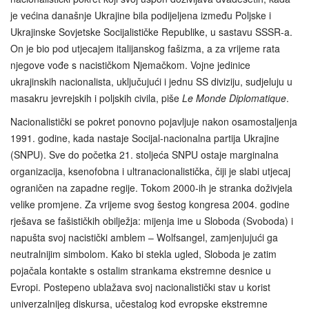
je većina današnje Ukrajine bila podijeljena između Poljske i
Ukrajinske Sovjetske Socijalističke Republike, u sastavu SSSR-a.
On je bio pod utjecajem italijanskog fašizma, a za vrijeme rata
njegove vođe s nacističkom Njemačkom. Vojne jedinice
ukrajinskih nacionalista, uključujući i jednu SS diviziju, sudjeluju u
masakru jevrejskih i poljskih civila, piše
Le Monde Diplomatique
.
Nacionalistički se pokret ponovno pojavljuje nakon osamostaljenja
1991. godine, kada nastaje Socijal-nacionalna partija Ukrajine
(SNPU). Sve do početka 21. stoljeća SNPU ostaje marginalna
organizacija, ksenofobna i ultranacionalistička, čiji je slabi utjecaj
ograničen na zapadne regije. Tokom 2000-ih je stranka doživjela
velike promjene. Za vrijeme svog šestog kongresa 2004. godine
rješava se fašističkih obilježja: mijenja ime u Sloboda (Svoboda) i
napušta svoj nacistički amblem – Wolfsangel, zamjenjujući ga
neutralnijim simbolom. Kako bi stekla ugled, Sloboda je zatim
pojačala kontakte s ostalim strankama ekstremne desnice u
Evropi. Postepeno ublažava svoj nacionalistički stav u korist
univerzalnijeg diskursa, učestalog kod evropske ekstremne