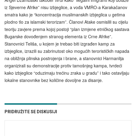
iz Sjeverne Afrike” nisu izbjeglice, a vođa VMRO-a Karakačanov
smatra kako je “koncentracija muslimanskih izbjeglica u getima
plodno tlo za islamski terorizam”. Članovi Atake osmislili su cijelu
teoriju zavjere prema kojoj postoji “plan izmjene etničkog sastava
Bugarske dovođenjem stranog elementa iz Crne Afrike”.
Stanovnici Teliša, u kojem je trebao biti izgrađen kamp za
izbjeglice, izrazili su zabrinutost oko mogućih terorističkih napada
na obližnja plinska postrojenja i brane, a stanovnici Harmanlija
organizirali su demonstracije protiv tamošnjeg kampa, tvrdeći
kako izbjeglice “oduzimaju trećinu zraka u gradu” i tako ostavljaju
lokalne stanovnike bez količine dovoljne za disanje.
PRIDRUŽITE SE DISKUSIJI