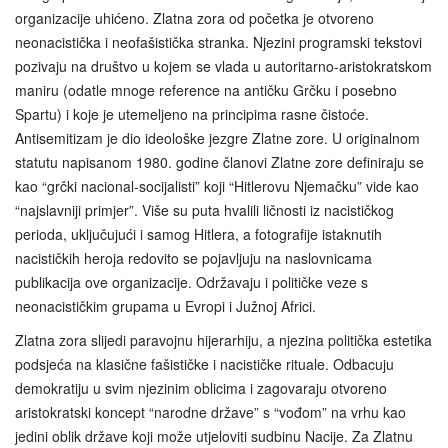
organizacije uhićeno. Zlatna zora od početka je otvoreno
neonacistička i neofašistička stranka. Njezini programski tekstovi
pozivaju na društvo u kojem se vlada u autoritarno-aristokratskom
maniru (odatle mnoge reference na antičku Grčku i posebno
Spartu) i koje je utemeljeno na principima rasne čistoće.
Antisemitizam je dio ideološke jezgre Zlatne zore. U originalnom
statutu napisanom 1980. godine članovi Zlatne zore definiraju se
kao “grčki nacional‑socijalisti” koji “Hitlerovu Njemačku” vide kao
“najslavniji primjer”. Više su puta hvalili ličnosti iz nacističkog
perioda, uključujući i samog Hitlera, a fotografije istaknutih
nacističkih heroja redovito se pojavljuju na naslovnicama
publikacija ove organizacije. Održavaju i političke veze s
neonacističkim grupama u Evropi i Južnoj Africi.
Zlatna zora slijedi paravojnu hijerarhiju, a njezina politička estetika
podsjeća na klasične fašističke i nacističke rituale. Odbacuju
demokratiju u svim njezinim oblicima i zagovaraju otvoreno
aristokratski koncept “narodne države” s “vođom” na vrhu kao
jedini oblik države koji može utjeloviti sudbinu Nacije. Za Zlatnu