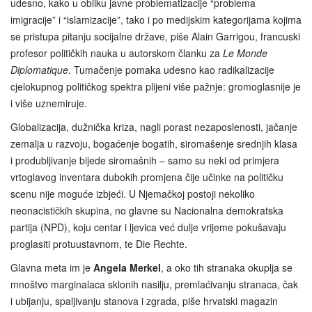
udesno, kako u obliku javne problematizacije “problema
imigracije” i “islamizacije”, tako i po medijskim kategorijama kojima
se pristupa pitanju socijalne države, piše Alain Garrigou, francuski
profesor političkih nauka u autorskom članku za
Le Monde
Diplomatique
. Tumačenje pomaka udesno kao radikalizacije
cjelokupnog političkog spektra plijeni više pažnje: gromoglasnije je
i više uznemiruje.
Globalizacija, dužnička kriza, nagli porast nezaposlenosti, jačanje
zemalja u razvoju, bogaćenje bogatih, siromašenje srednjih klasa
i produbljivanje bijede siromašnih – samo su neki od primjera
vrtoglavog inventara dubokih promjena čije učinke na političku
scenu nije moguće izbjeći. U Njemačkoj postoji nekoliko
neonacističkih skupina, no glavne su Nacionalna demokratska
partija (NPD), koju centar i ljevica već dulje vrijeme pokušavaju
proglasiti protuustavnom, te Die Rechte.
Glavna meta im je
Angela Merkel
, a oko tih stranaka okuplja se
mnoštvo marginalaca sklonih nasilju, premlaćivanju stranaca, čak
i ubijanju, spaljivanju stanova i zgrada, piše hrvatski magazin