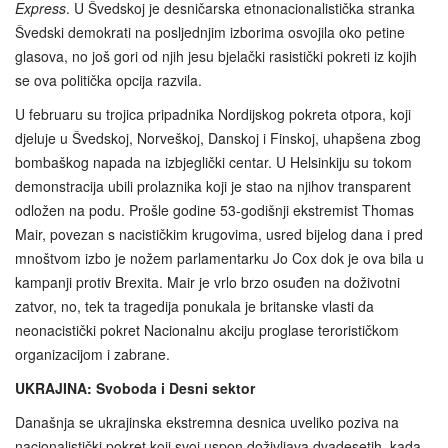
Express
. U Švedskoj je desničarska etnonacionalistička stranka
Švedski demokrati na posljednjim izborima osvojila oko petine
glasova, no još gori od njih jesu bjelački rasistički pokreti iz kojih
se ova politička opcija razvila.
U februaru su trojica pripadnika Nordijskog pokreta otpora, koji
djeluje u Švedskoj, Norveškoj, Danskoj i Finskoj, uhapšena zbog
bombaškog napada na izbjeglički centar. U Helsinkiju su tokom
demonstracija ubili prolaznika koji je stao na njihov transparent
odložen na podu. Prošle godine 53-godišnji ekstremist Thomas
Mair, povezan s nacističkim krugovima, usred bijelog dana i pred
mnoštvom izbo je nožem parlamentarku Jo Cox dok je ova bila u
kampanji protiv Brexita. Mair je vrlo brzo osuđen na doživotni
zatvor, no, tek ta tragedija ponukala je britanske vlasti da
neonacistički pokret Nacionalnu akciju proglase terorističkom
organizacijom i zabrane.
UKRAJINA: Svoboda i Desni sektor
Današnja se ukrajinska ekstremna desnica uveliko poziva na
nacionalistički pokret koji svoj uspon doživljava dvadesetih, kada