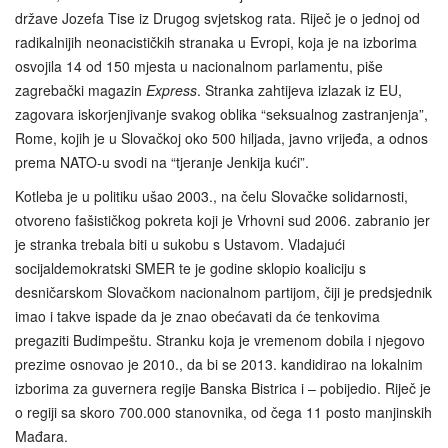
države Jozefa Tise iz Drugog svjetskog rata. Riječ je o jednoj od
radikalnijih neonacističkih stranaka u Evropi, koja je na izborima
osvojila 14 od 150 mjesta u nacionalnom parlamentu, piše
zagrebački magazin
Express
. Stranka zahtijeva izlazak iz EU,
zagovara iskorjenjivanje svakog oblika “seksualnog zastranjenja”,
Rome, kojih je u Slovačkoj oko 500 hiljada, javno vrijeđa, a odnos
prema NATO-u svodi na “tjeranje Jenkija kući”.
Kotleba je u politiku ušao 2003., na čelu Slovačke solidarnosti,
otvoreno fašističkog pokreta koji je Vrhovni sud 2006. zabranio jer
je stranka trebala biti u sukobu s Ustavom. Vladajući
socijaldemokratski SMER te je godine sklopio koaliciju s
desničarskom Slovačkom nacionalnom partijom, čiji je predsjednik
imao i takve ispade da je znao obećavati da će tenkovima
pregaziti Budimpeštu. Stranku koja je vremenom dobila i njegovo
prezime osnovao je 2010., da bi se 2013. kandidirao na lokalnim
izborima za guvernera regije Banska Bistrica i – pobijedio. Riječ je
o regiji sa skoro 700.000 stanovnika, od čega 11 posto manjinskih
Mađara.