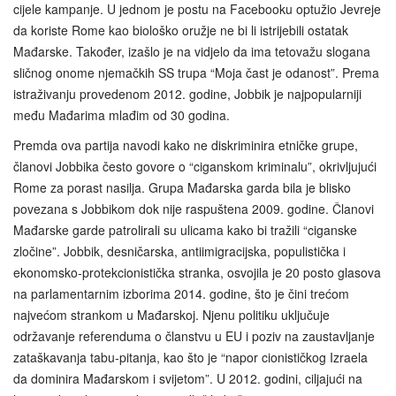
cijele kampanje. U jednom je postu na Facebooku optužio Jevreje
da koriste Rome kao biološko oružje ne bi li istrijebili ostatak
Mađarske. Također, izašlo je na vidjelo da ima tetovažu slogana
sličnog onome njemačkih SS trupa “Moja čast je odanost”. Prema
istraživanju provedenom 2012. godine, Jobbik je najpopularniji
među Mađarima mlađim od 30 godina.
Premda ova partija navodi kako ne diskriminira etničke grupe,
članovi Jobbika često govore o “ciganskom kriminalu”, okrivljujući
Rome za porast nasilja. Grupa Mađarska garda bila je blisko
povezana s Jobbikom dok nije raspuštena 2009. godine. Članovi
Mađarske garde patrolirali su ulicama kako bi tražili “ciganske
zločine”. Jobbik, desničarska, antiimigracijska, populistička i
ekonomsko‑protekcionistička stranka, osvojila je 20 posto glasova
na parlamentarnim izborima 2014. godine, što je čini trećom
najvećom strankom u Mađarskoj. Njenu politiku uključuje
održavanje referenduma o članstvu u EU i poziv na zaustavljanje
zataškavanja tabu‑pitanja, kao što je “napor cionističkog Izraela
da dominira Mađarskom i svijetom”. U 2012. godini, ciljajući na