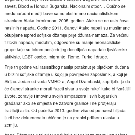
savez, Blood & Honour Bugarska, Nacionalni otpor… Obično se
međunarodni mediji bave samo ekstremno nacionalističkom
strankom Ataka formiranom 2005. godine. Ataka se ne ustručava
nasilnih napada. Godine 2011. članovi Atake napali su muslimane
okupljene ispred sofijske džamije prije džuma-namaza. Za većinu
fizičkih napada, međutim, odgovorne su manje neonacističke
grupe koje su tokom posljednjeg desetljeća napadale ljevičarske
aktiviste, LGBT osobe, migrante, Rome, Turke i druge.
Prije tri godine val rasističkog nasilja potaknut je pljačkom dućana
u blizini sofijske džamije u kojoj je povrijeđen zaposlenik, a koji je
Sirijac. Jedan od vođa VMRO-a, Angel Džambaski, zaprijetio je da
će članovi stranke morati “uzeti stvar u svoje ruke” kako bi “zaštitili
živote, zdravlje i imovinu svojih simpatizera i svih bugarskih
građana” ako se smjesta ne zatvore granice i ne protjeraju
tražitelji azila. Od početka 2013. godine više od petnaest hiljada
ljudi bez dokumenata uhićeno je na granici prilikom ulaska u
zemlju.
Angel Džambaski također tvrdi kako “ilegalni imigranti koji dolaze