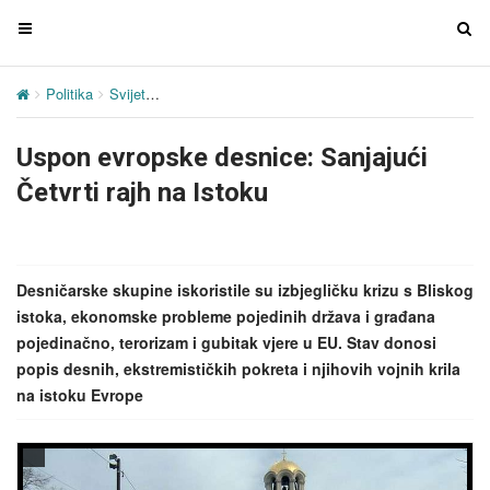
T
T
o
o
g
g
Politika
Svijet
Uspon evropske desnice: Sanjajući Četvrti rajh na I
g
g
l
l
Uspon evropske desnice: Sanjajući
e
e
n
n
Četvrti rajh na Istoku
a
a
v
v
i
i
g
g
Desničarske skupine iskoristile su izbjegličku krizu s Bliskog
a
a
istoka, ekonomske probleme pojedinih država i građana
t
t
pojedinačno, terorizam i gubitak vjere u EU. Stav donosi
i
i
popis desnih, ekstremističkih pokreta i njihovih vojnih krila
o
o
na istoku Evrope
n
n