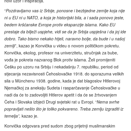
novi uzor i inspiracija.
“
Pozdravljamo vas iz Srbije, ponosne i bezbjedne zemlje koja nije
ni u EU ni u NATO, a koja je historijski bila, a i sada ponovo jeste,
bedem kršćanske Evrope protiv ekspanzije islama. Kako EU
prestaje da bilježi uspjehe, vidi se da je Srbija uspješna i da joj ide
dobro. Tako bismo nekako htjeli, naravno bolje, da bude i u našoj
zemlji
”, kazao je Konvička u videu o novom političkom pokretu.
Konvička, ekolog, profesor na univerzitetu, stručnjak za bube,
vođa je pokreta nazvanog Blok protiv islama. Želi promijeniti
Češku po uzoru na Srbiju i nekadašnju 7. republiku, period od
stjecanja nezavisnosti Čehoslovačke 1918. do sporazuma velikih
sila u Münchenu 1938. godine, kada je dat blagoslov Hitlerovoj
Njemačkoj za aneksiju Sudeta i rasparčavanje Čehoslovačke u
nadi da će to zadovoljiti Hitlerov apetit i da će se žrtvovanjem
Čeha i Slovaka izbjeći Drugi svjetski rat u Evropi. “
Nema svrhe
popravljati nešto što je toliko pokvareno. Treba zemlju izgraditi iz
temelja”,
kazao je.
Konvička odgovara pred sudom zbog prijetnji muslimanskim