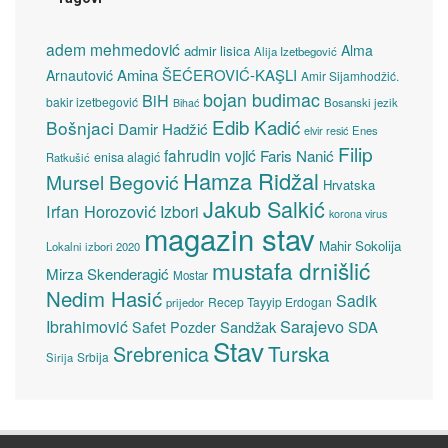
adem mehmedović
Alma
admir lisica
Alija Izetbegović
Amina ŠEĆEROVIĆ-KAŞLI
Arnautović
Amir Sijamhodžić.
bojan budimac
BiH
bakir izetbegović
Bosanski jezik
Bihać
Edib Kadić
Bošnjaci
Damir Hadžić
elvir resić
Enes
Filip
fahrudin vojić
Faris Nanić
enisa alagić
Ratkušić
Hamza Ridžal
Mursel Begović
Hrvatska
Jakub Salkić
Irfan Horozović
Izbori
korona virus
magazin stav
Mahir Sokolija
Lokalni izbori 2020
mustafa drnišlić
Mirza Skenderagić
Mostar
Nedim Hasić
Sadik
Recep Tayyip Erdogan
prijedor
Sarajevo
Ibrahimović
Sandžak
SDA
Safet Pozder
Stav
Turska
Srebrenica
Srbija
Sirija