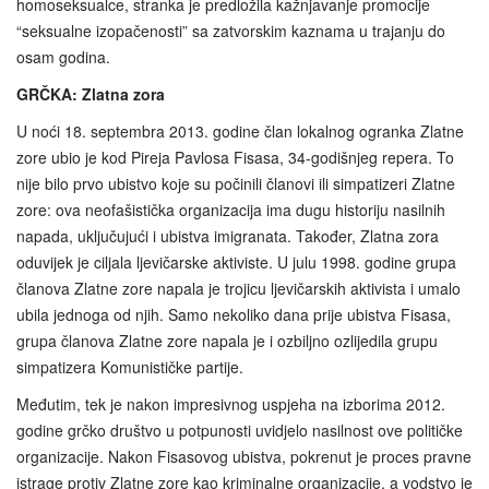
homoseksualce, stranka je predložila kažnjavanje promocije
“seksualne izopačenosti” sa zatvorskim kaznama u trajanju do
osam godina.
GRČKA: Zlatna zora
U noći 18. septembra 2013. godine član lokalnog ogranka Zlatne
zore ubio je kod Pireja Pavlosa Fisasa, 34-godišnjeg repera. To
nije bilo prvo ubistvo koje su počinili članovi ili simpatizeri Zlatne
zore: ova neofašistička organizacija ima dugu historiju nasilnih
napada, uključujući i ubistva imigranata. Također, Zlatna zora
oduvijek je ciljala ljevičarske aktiviste. U julu 1998. godine grupa
članova Zlatne zore napala je trojicu ljevičarskih aktivista i umalo
ubila jednoga od njih. Samo nekoliko dana prije ubistva Fisasa,
grupa članova Zlatne zore napala je i ozbiljno ozlijedila grupu
simpatizera Komunističke partije.
Međutim, tek je nakon impresivnog uspjeha na izborima 2012.
godine grčko društvo u potpunosti uvidjelo nasilnost ove političke
organizacije. Nakon Fisasovog ubistva, pokrenut je proces pravne
istrage protiv Zlatne zore kao kriminalne organizacije, a vodstvo je