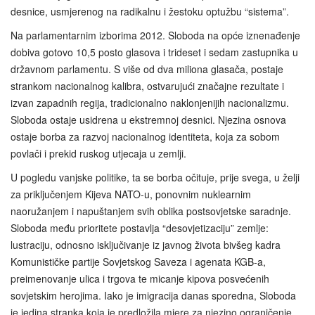
desnice, usmjerenog na radikalnu i žestoku optužbu “sistema”.
Na parlamentarnim izborima 2012. Sloboda na opće iznenađenje
dobiva gotovo 10,5 posto glasova i trideset i sedam zastupnika u
državnom parlamentu. S više od dva miliona glasača, postaje
strankom nacionalnog kalibra, ostvarujući značajne rezultate i
izvan zapadnih regija, tradicionalno naklonjenijih nacionalizmu.
Sloboda ostaje usidrena u ekstremnoj desnici. Njezina osnova
ostaje borba za razvoj nacionalnog identiteta, koja za sobom
povlači i prekid ruskog utjecaja u zemlji.
U pogledu vanjske politike, ta se borba očituje, prije svega, u želji
za priključenjem Kijeva NATO-u, ponovnim nuklearnim
naoružanjem i napuštanjem svih oblika postsovjetske saradnje.
Sloboda među prioritete postavlja “desovjetizaciju” zemlje:
lustraciju, odnosno isključivanje iz javnog života bivšeg kadra
Komunističke partije Sovjetskog Saveza i agenata KGB-a,
preimenovanje ulica i trgova te micanje kipova posvećenih
sovjetskim herojima. Iako je imigracija danas sporedna, Sloboda
je jedina stranka koja je predložila mjere za njezino ograničenje,