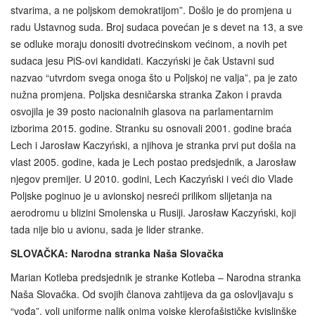
stvarima, a ne poljskom demokratijom”. Došlo je do promjena u
radu Ustavnog suda. Broj sudaca povećan je s devet na 13, a sve
se odluke moraju donositi dvotrećinskom većinom, a novih pet
sudaca jesu PiS-ovi kandidati. Kaczyński je čak Ustavni sud
nazvao “utvrdom svega onoga što u Poljskoj ne valja”, pa je zato
nužna promjena. Poljska desničarska stranka Zakon i pravda
osvojila je 39 posto nacionalnih glasova na parlamentarnim
izborima 2015. godine. Stranku su osnovali 2001. godine braća
Lech i Jarosław Kaczyński, a njihova je stranka prvi put došla na
vlast 2005. godine, kada je Lech postao predsjednik, a Jarosław
njegov premijer. U 2010. godini, Lech Kaczyński i veći dio Vlade
Poljske poginuo je u avionskoj nesreći prilikom slijetanja na
aerodromu u blizini Smolenska u Rusiji. Jarosław Kaczyński, koji
tada nije bio u avionu, sada je lider stranke.
SLOVAČKA: Narodna stranka Naša Slovačka
Marian Kotleba predsjednik je stranke Kotleba – Narodna stranka
Naša Slovačka. Od svojih članova zahtijeva da ga oslovljavaju s
“vođa”, voli uniforme nalik onima vojske klerofašističke kvislinške