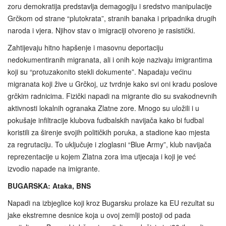
zoru demokratija predstavlja demagogiju i sredstvo manipulacije
Grčkom od strane “plutokrata”, stranih banaka i pripadnika drugih
naroda i vjera. Njihov stav o imigraciji otvoreno je rasistički.
Zahtijevaju hitno hapšenje i masovnu deportaciju
nedokumentiranih migranata, ali i onih koje nazivaju imigrantima
koji su “protuzakonito stekli dokumente”. Napadaju većinu
migranata koji žive u Grčkoj, uz tvrdnje kako svi oni kradu poslove
grčkim radnicima. Fizički napadi na migrante dio su svakodnevnih
aktivnosti lokalnih ogranaka Zlatne zore. Mnogo su uložili i u
pokušaje infiltracije klubova fudbalskih navijača kako bi fudbal
koristili za širenje svojih političkih poruka, a stadione kao mjesta
za regrutaciju. To uključuje i zloglasni “Blue Army”, klub navijača
reprezentacije u kojem Zlatna zora ima utjecaja i koji je već
izvodio napade na imigrante.
BUGARSKA: Ataka, BNS
Napadi na izbjeglice koji kroz Bugarsku prolaze ka EU rezultat su
jake ekstremne desnice koja u ovoj zemlji postoji od pada