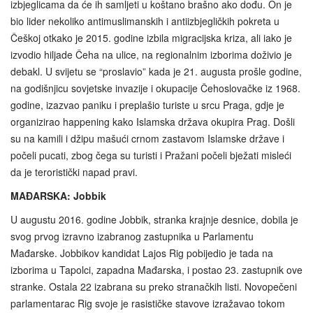
izbjeglicama da će ih samljeti u koštano brašno ako dođu. On je
bio lider nekoliko antimuslimanskih i antiizbjegličkih pokreta u
Češkoj otkako je 2015. godine izbila migracijska kriza, ali iako je
izvodio hiljade Čeha na ulice, na regionalnim izborima doživio je
debakl. U svijetu se “proslavio” kada je 21. augusta prošle godine,
na godišnjicu sovjetske invazije i okupacije Čehoslovačke iz 1968.
godine, izazvao paniku i preplašio turiste u srcu Praga, gdje je
organizirao happening kako Islamska država okupira Prag. Došli
su na kamili i džipu mašući crnom zastavom Islamske države i
počeli pucati, zbog čega su turisti i Pražani počeli bježati misleći
da je teroristički napad pravi.
MAĐARSKA: Jobbik
U augustu 2016. godine Jobbik, stranka krajnje desnice, dobila je
svog prvog izravno izabranog zastupnika u Parlamentu
Mađarske. Jobbikov kandidat Lajos Rig pobijedio je tada na
izborima u Tapolci, zapadna Mađarska, i postao 23. zastupnik ove
stranke. Ostala 22 izabrana su preko stranačkih listi. Novopečeni
parlamentarac Rig svoje je rasističke stavove izražavao tokom