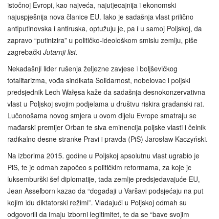
istočnoj Evropi, kao najveća, najutjecajnija i ekonomski
najuspješnija nova članice EU. Iako je sadašnja vlast prilično
antiputinovska i antiruska, optužuju je, pa i u samoj Poljskoj, da
zapravo “putinizira” u političko‑ideološkom smislu zemlju, piše
zagrebački
Jutarnji list
.
Nekadašnji lider rušenja željezne zavjese i boljševičkog
totalitarizma, vođa sindikata Solidarnost, nobelovac i poljski
predsjednik Lech Wałęsa kaže da sadašnja desnokonzervativna
vlast u Poljskoj svojim podjelama u društvu riskira građanski rat.
Lučonošama novog smjera u ovom dijelu Evrope smatraju se
mađarski premijer Orban te siva eminencija poljske vlasti i čelnik
radikalno desne stranke Pravi i pravda (PiS) Jarosław Kaczyński.
Na izborima 2015. godine u Poljskoj apsolutnu vlast ugrabio je
PiS, te je odmah započeo s političkim reformama, za koje je
luksemburški šef diplomatije, tada zemlje predsjedavajuće EU,
Jean Asselborn kazao da “događaji u Varšavi podsjećaju na put
kojim idu diktatorski režimi”. Vladajući u Poljskoj odmah su
odgovorili da imaju izborni legitimitet, te da se “bave svojim