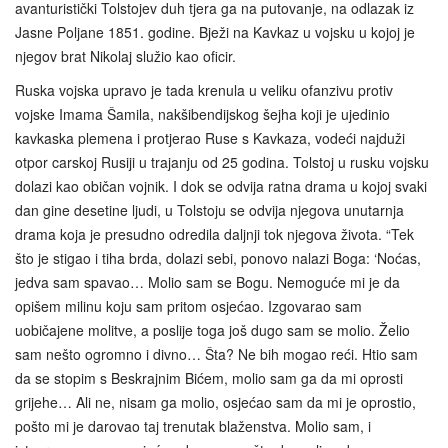
avanturistički Tolstojev duh tjera ga na putovanje, na odlazak iz
Jasne Poljane 1851. godine. Bježi na Kavkaz u vojsku u kojoj je
njegov brat Nikolaj služio kao oficir.
Ruska vojska upravo je tada krenula u veliku ofanzivu protiv
vojske Imama Šamila, nakšibendijskog šejha koji je ujedinio
kavkaska plemena i protjerao Ruse s Kavkaza, vodeći najduži
otpor carskoj Rusiji u trajanju od 25 godina. Tolstoj u rusku vojsku
dolazi kao običan vojnik. I dok se odvija ratna drama u kojoj svaki
dan gine desetine ljudi, u Tolstoju se odvija njegova unutarnja
drama koja je presudno odredila daljnji tok njegova života. “Tek
što je stigao i tiha brda, dolazi sebi, ponovo nalazi Boga: ‘Noćas,
jedva sam spavao… Molio sam se Bogu. Nemoguće mi je da
opišem milinu koju sam pritom osjećao. Izgovarao sam
uobičajene molitve, a poslije toga još dugo sam se molio. Želio
sam nešto ogromno i divno… Šta? Ne bih mogao reći. Htio sam
da se stopim s Beskrajnim Bićem, molio sam ga da mi oprosti
grijehe… Ali ne, nisam ga molio, osjećao sam da mi je oprostio,
pošto mi je darovao taj trenutak blaženstva. Molio sam, i