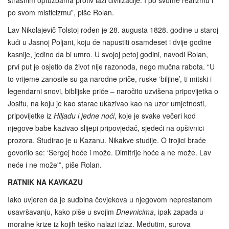
po svom misticizmu”, piše Rolan.
Lav Nikolajevič Tolstoj rođen je 28. augusta 1828. godine u staroj
kući u Jasnoj Poljani, koju će napustiti osamdeset i dvije godine
kasnije, jedino da bi umro. U svojoj petoj godini, navodi Rolan,
prvi put je osjetio da život nije razonoda, nego mučna rabota. “U
to vrijeme zanosile su ga narodne priče, ruske ‘biljine’, ti mitski i
legendarni snovi, biblijske priče – naročito uzvišena pripovijetka o
Josifu, na koju je kao starac ukazivao kao na uzor umjetnosti,
pripovijetke iz
Hiljadu i jedne noći
, koje je svake večeri kod
njegove babe kazivao slijepi pripovjedač, sjedeći na opšivnici
prozora. Studirao je u Kazanu. Nikakve studije. O trojici braće
govorilo se: ‘Sergej hoće i može. Dimitrije hoće a ne može. Lav
neće i ne može'”, piše Rolan.
RATNIK NA KAVKAZU
Iako uvjeren da je sudbina čovjekova u njegovom neprestanom
usavršavanju, kako piše u svojim
Dnevnicima
, ipak zapada u
moralne krize iz kojih teško nalazi izlaz. Međutim, surova