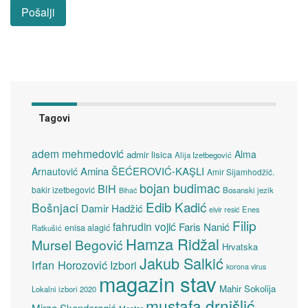
Tagovi
adem mehmedović
Alma
admir lisica
Alija Izetbegović
Amina ŠEĆEROVIĆ-KAŞLI
Arnautović
Amir Sijamhodžić.
bojan budimac
BiH
bakir izetbegović
Bosanski jezik
Bihać
Edib Kadić
Bošnjaci
Damir Hadžić
elvir resić
Enes
Filip
fahrudin vojić
Faris Nanić
enisa alagić
Ratkušić
Hamza Ridžal
Mursel Begović
Hrvatska
Jakub Salkić
Irfan Horozović
Izbori
korona virus
magazin stav
Mahir Sokolija
Lokalni izbori 2020
mustafa drnišlić
Mirza Skenderagić