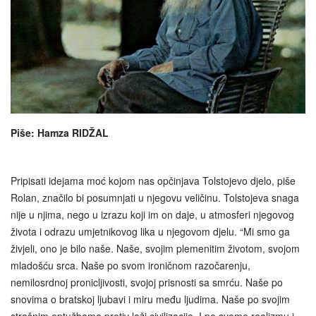
Piše: Hamza RIDŽAL
Pripisati idejama moć kojom nas opčinjava Tolstojevo djelo, piše
Rolan, značilo bi posumnjati u njegovu veličinu. Tolstojeva snaga
nije u njima, nego u izrazu koji im on daje, u atmosferi njegovog
života i odrazu umjetnikovog lika u njegovom djelu. “Mi smo ga
živjeli, ono je bilo naše. Naše, svojim plemenitim životom, svojom
mladošću srca. Naše po svom ironičnom razočarenju,
nemilosrdnoj pronicljivosti, svojoj prisnosti sa smrću. Naše po
snovima o bratskoj ljubavi i miru među ljudima. Naše po svojim
strašnim optužbama protiv laži civilizacije. I po svome realizmu i