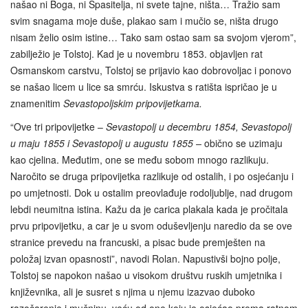
našao ni Boga, ni Spasitelja, ni svete tajne, ništa… Tražio sam
svim snagama moje duše, plakao sam i mučio se, ništa drugo
nisam želio osim istine… Tako sam ostao sam sa svojom vjerom”,
zabilježio je Tolstoj. Kad je u novembru 1853. objavljen rat
Osmanskom carstvu, Tolstoj se prijavio kao dobrovoljac i ponovo
se našao licem u lice sa smrću. Iskustva s ratišta ispričao je u
znamenitim
Sevastopoljskim pripovijetkama.
“Ove tri pripovijetke –
Sevastopolj u decembru 1854, Sevastopolj
u maju 1855 i Sevastopolj u augustu 1855 –
obično se uzimaju
kao cjelina. Međutim, one se među sobom mnogo razlikuju.
Naročito se druga pripovijetka razlikuje od ostalih, i po osjećanju i
po umjetnosti. Dok u ostalim preovlađuje rodoljublje, nad drugom
lebdi neumitna istina. Kažu da je carica plakala kada je pročitala
prvu pripovijetku, a car je u svom oduševljenju naredio da se ove
stranice prevedu na francuski, a pisac bude premješten na
položaj izvan opasnosti”, navodi Rolan. Napustivši bojno polje,
Tolstoj se napokon našao u visokom društvu ruskih umjetnika i
književnika, ali je susret s njima u njemu izazvao duboko
razočarenje i mučninu, veću od one koju je osjećao prema ratnom