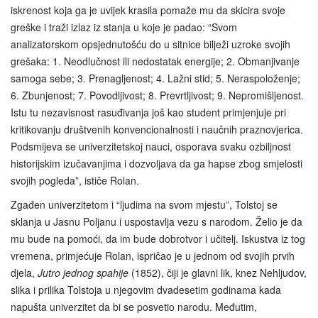
iskrenost koja ga je uvijek krasila pomaže mu da skicira svoje
greške i traži izlaz iz stanja u koje je padao: “Svom
analizatorskom opsjednutošću do u sitnice bilježi uzroke svojih
grešaka: 1. Neodlučnost ili nedostatak energije; 2. Obmanjivanje
samoga sebe; 3. Prenagljenost; 4. Lažni stid; 5. Neraspoloženje;
6. Zbunjenost; 7. Povodljivost; 8. Prevrtljivost; 9. Nepromišljenost.
Istu tu nezavisnost rasuđivanja još kao student primjenjuje pri
kritikovanju društvenih konvencionalnosti i naučnih praznovjerica.
Podsmijeva se univerzitetskoj nauci, osporava svaku ozbiljnost
historijskim izučavanjima i dozvoljava da ga hapse zbog smjelosti
svojih pogleda”, ističe Rolan.
Zgađen univerzitetom i “ljudima na svom mjestu”, Tolstoj se
sklanja u Jasnu Poljanu i uspostavlja vezu s narodom. Želio je da
mu bude na pomoći, da im bude dobrotvor i učitelj. Iskustva iz tog
vremena, primjećuje Rolan, ispričao je u jednom od svojih prvih
djela,
Jutro jednog spahije
(1852), čiji je glavni lik, knez Nehljudov,
slika i prilika Tolstoja u njegovim dvadesetim godinama kada
napušta univerzitet da bi se posvetio narodu. Međutim,