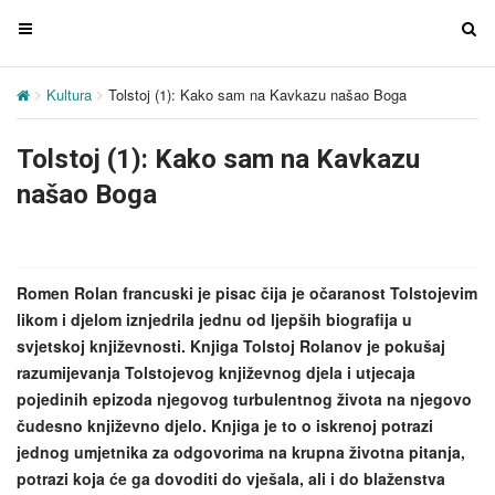
T
T
o
o
g
g
Kultura
Tolstoj (1): Kako sam na Kavkazu našao Boga
g
g
l
l
Tolstoj (1): Kako sam na Kavkazu
e
e
n
n
našao Boga
a
a
v
v
i
i
g
g
Romen Rolan francuski je pisac čija je očaranost Tolstojevim
a
a
likom i djelom iznjedrila jednu od ljepših biografija u
t
t
svjetskoj književnosti. Knjiga Tolstoj Rolanov je pokušaj
i
i
razumijevanja Tolstojevog književnog djela i utjecaja
o
o
pojedinih epizoda njegovog turbulentnog života na njegovo
n
n
čudesno književno djelo. Knjiga je to o iskrenoj potrazi
jednog umjetnika za odgovorima na krupna životna pitanja,
potrazi koja će ga dovoditi do vješala, ali i do blaženstva