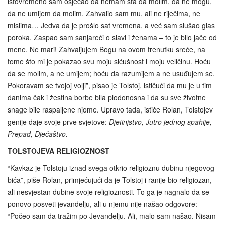
istovremeno sam osjećao da nemam šta da molim, da ne mogu,
da ne umijem da molim. Zahvalio sam mu, ali ne riječima, ne
mislima… Jedva da je prošlo sat vremena, a već sam slušao glas
poroka. Zaspao sam sanjareći o slavi i ženama – to je bilo jače od
mene. Ne mari! Zahvaljujem Bogu na ovom trenutku sreće, na
tome što mi je pokazao svu moju sićušnost i moju veličinu. Hoću
da se molim, a ne umijem; hoću da razumijem a ne usuđujem se.
Pokoravam se tvojoj volji”, pisao je Tolstoj, ističući da mu je u tim
danima čak i žestina borbe bila plodonosna i da su sve životne
snage bile raspaljene njome. Upravo tada, ističe Rolan, Tolstojev
genije daje svoje prve svjetove:
Djetinjstvo, Jutro jednog spahije,
Prepad, Dječaštvo.
TOLSTOJEVA RELIGIOZNOST
“Kavkaz je Tolstoju iznad svega otkrio religioznu dubinu njegovog
bića”, piše Rolan, primjećujući da je Tolstoj i ranije bio religiozan,
ali nesvjestan dubine svoje religioznosti. To ga je nagnalo da se
ponovo posveti jevanđelju, ali u njemu nije našao odgovore:
“Počeo sam da tražim po Jevanđelju. Ali, malo sam našao. Nisam