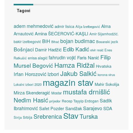
Tagovi
adem mehmedović
Alma
admir lisica
Alija Izetbegović
Amina ŠEĆEROVIĆ-KAŞLI
Arnautović
Amir Sijamhodžić.
bojan budimac
BiH
bakir izetbegović
Bosanski jezik
Bihać
Edib Kadić
Bošnjaci
Damir Hadžić
elvir resić
Enes
Filip
fahrudin vojić
Faris Nanić
enisa alagić
Ratkušić
Hamza Ridžal
Mursel Begović
Hrvatska
Jakub Salkić
Irfan Horozović
Izbori
korona virus
magazin stav
Mahir Sokolija
Lokalni izbori 2020
mustafa drnišlić
Mirza Skenderagić
Mostar
Nedim Hasić
Sadik
Recep Tayyip Erdogan
prijedor
Sarajevo
Ibrahimović
Sandžak
SDA
Safet Pozder
Stav
Turska
Srebrenica
Srbija
Sirija