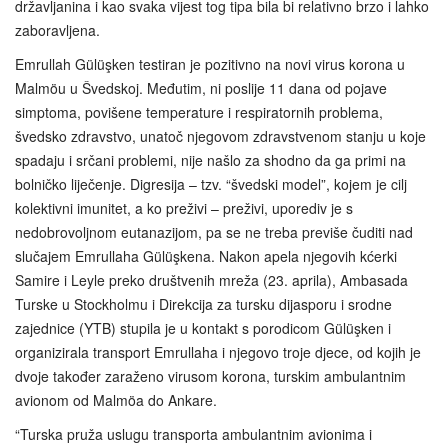
državljanina i kao svaka vijest tog tipa bila bi relativno brzo i lahko
zaboravljena.
Emrullah Gülüşken testiran je pozitivno na novi virus korona u
Malmöu u Švedskoj. Međutim, ni poslije 11 dana od pojave
simptoma, povišene temperature i respiratornih problema,
švedsko zdravstvo, unatoč njegovom zdravstvenom stanju u koje
spadaju i srčani problemi, nije našlo za shodno da ga primi na
bolničko liječenje. Digresija – tzv. “švedski model”, kojem je cilj
kolektivni imunitet, a ko preživi – preživi, uporediv je s
nedobrovoljnom eutanazijom, pa se ne treba previše čuditi nad
slučajem Emrullaha Gülüşkena. Nakon apela njegovih kćerki
Samire i Leyle preko društvenih mreža (23. aprila), Ambasada
Turske u Stockholmu i Direkcija za tursku dijasporu i srodne
zajednice (YTB) stupila je u kontakt s porodicom Gülüşken i
organizirala transport Emrullaha i njegovo troje djece, od kojih je
dvoje također zaraženo virusom korona, turskim ambulantnim
avionom od Malmöa do Ankare.
“Turska pruža uslugu transporta ambulantnim avionima i