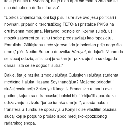
koja je ostala u Švedskoj, da je njen apel bio “samo zato što se
ocu ćefnulo da dođe u Tursku”.
“Uprkos činjenicama, oni koji pišu i šire sve ovo jesu političari i
novinari, pripadnici terorističkog FETÖ-a i pristalice PKK-a na
društvenim medijima. Naravno, postoje oni kojima su oči, uši i
mozak zatvoreni za istinu i sebe predstavljaju kao ‘opoziciju’.
Emrullahu Gülüşkenu neće vjerovati da je bolestan prije nego što
umre,” piše Nedim Şener u dnevniku
Hürrıyet
, dodajući: “Znam da
se slučaj odužio, ali slučaj je važan jer pokazuje šta se događa
danas i šta će se dogoditi sutra.”
Dakle, šta je razlika između slučaja Gülüşken i slučaja studenta
medicine Haluka Hasana Seyithanoğlua? Možemo pridodati i
slučaj evakuacije Zekeriye Kılınça iz Francuske u martu ove
godine, kojem su u francuskoj bolnici htjeli isključiti aparate za
održavanje u životu “jer će ionako umrijeti”, a sada nakon
transfera u Tursku se oporavlja u Konyi i diše vlastitim plućima –
slučaj koji je potpuno prošao ispod medijsko-opozicionog
radarskog snopa.