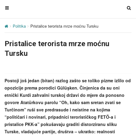
T
T
o
o
g
g
Politika
Pristalice terorista mrze moćnu Tursku
g
g
l
l
Pristalice terorista mrze moćnu
e
e
n
n
Tursku
a
a
v
v
i
i
g
g
Postoji još jedan (bitan) razlog zašto se toliko pizme izlilo od
a
a
opozicije prema porodici Gülüşken. Činjenica da su oni
t
t
etnički Kurdi zahvalni turskoj državi do mjere da ponosno
i
i
govore Atatürkovu parolu “Oh, kako sam sretan zvati se
o
o
Turčinom” ruši sve predrasude i neistine na kojima
n
n
“političari i novinari, pripadnici terorističkog FETÖ-a i
pristalice PKK-a” pokušavaju graditi distorziranu sliku
Turske, vladajuće partije, društva – ukratko: realnosti