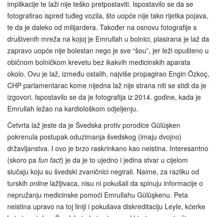
implikacije te laži nije teško pretpostaviti. Ispostavilo se da se
fotografirao ispred tuđeg vozila, što uopće nije tako rijetka pojava,
te da je daleko od milijardera. Također na osnovu fotografije s
društvenih mreža na kojoj je Emrullah u bolnici, plasirana je laž da
zapravo uopće nije bolestan nego je sve “šou”, jer leži opušteno u
običnom bolničkom krevetu bez ikakvih medicinskih aparata
okolo. Ovu je laž, između ostalih, najviše propagirao Engin Özkoç,
CHP parlamentarac kome nijedna laž nije strana niti se stidi da je
izgovori. Ispostavilo se da je fotografija iz 2014. godine, kada je
Emrullah ležao na kardiološkom odjeljenju.
Četvrta laž jeste da je Švedska protiv porodice Gülüşken
pokrenula postupak oduzimanja švedskog (imaju dvojno)
državljanstva. I ovo je brzo raskrinkano kao neistina. Interesantno
(skoro pa
fun fact
) je da je to ujedno i jedina stvar u cijelom
slučaju koju su švedski zvaničnici negirali. Naime, za razliku od
turskih
online
lažljivaca, nisu ni pokušali da spinuju informacije o
nepružanju medicinske pomoći Emrullahu Gülüşkenu. Peta
neistina upravo na toj liniji i pokušava diskreditaciju Leyle, kćerke