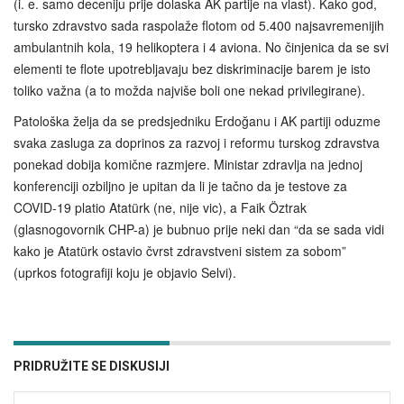
(i. e. samo deceniju prije dolaska AK partije na vlast). Kako god,
tursko zdravstvo sada raspolaže flotom od 5.400 najsavremenijih
ambulantnih kola, 19 helikoptera i 4 aviona. No činjenica da se svi
elementi te flote upotrebljavaju bez diskriminacije barem je isto
toliko važna (a to možda najviše boli one nekad privilegirane).
Patološka želja da se predsjedniku Erdoğanu i AK partiji oduzme
svaka zasluga za doprinos za razvoj i reformu turskog zdravstva
ponekad dobija komične razmjere. Ministar zdravlja na jednoj
konferenciji ozbiljno je upitan da li je tačno da je testove za
COVID-19 platio Atatürk (ne, nije vic), a Faik Öztrak
(glasnogovornik CHP-a) je bubnuo prije neki dan “da se sada vidi
kako je Atatürk ostavio čvrst zdravstveni sistem za sobom”
(uprkos fotografiji koju je objavio Selvi).
PRIDRUŽITE SE DISKUSIJI