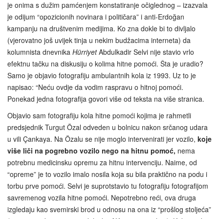
je onima s dužim pamćenjem konstatiranje očiglednog – izazvala
je odijum “opozicionih novinara i političara” i anti-Erdoğan
kampanju na društvenim medijima. Ko zna dokle bi to divljalo
(vjerovatno još uvijek tinja u nekim budžacima interneta) da
kolumnista dnevnika
Hürriyet
Abdulkadir Selvi nije stavio vrlo
efektnu tačku na diskusiju o kolima hitne pomoći. Šta je uradio?
Samo je objavio fotografiju ambulantnih kola iz 1993. Uz to je
napisao: “Neću ovdje da vodim raspravu o hitnoj pomoći.
Ponekad jedna fotografija govori više od teksta na više stranica.
Objavio sam fotografiju kola hitne pomoći kojima je rahmetli
predsjednik Turgut Özal odveden u bolnicu nakon srčanog udara
u vili Çankaya. Na Özalu se nije moglo intervenirati jer vozilo,
koje
više liči na pogrebno vozilo nego na hitnu pomoć,
nema
potrebnu medicinsku opremu za hitnu intervenciju. Naime, od
“opreme” je to vozilo imalo nosila koja su bila praktično na podu i
torbu prve pomoći. Selvi je suprotstavio tu fotografiju fotografijom
savremenog vozila hitne pomoći. Nepotrebno reći, ova druga
izgledaju kao svemirski brod u odnosu na ona iz “prošlog stoljeća”