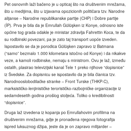
Pet osnovnih laži bačeno je u opticaj što na društvenim mrežama,
što u medijima, što u izjavama opozicionih političara tzv. Narodne
alijanse – Narodne republikanske partije (CHP) i Dobre partije
(İP). Prva je bila da je Emrullah Gülüşken iz Konye, odnosno iste
općine tog grada odakle je ministar zdravlja Fahrettin Koca, te da
su rodbinski povezani, pa je zato taj transport uopće izveden.
Ispostavilo se da je porodica Gülüşken zapravo iz Batmana
(“samo” bezmalo 1.000 kilometara istočno od Konye) i da nikakve
veze, a kamoli rodbinske, nemaju s ministrom. Ovu je laž, između
ostalih, plasirao televizijski kanal Tele 1 preko njihove “dopisnice”
iz Švedske. Za dopisnicu se ispostavilo da je bila članica tzv.
Narodnooslobodilačke stranke – Front Turske (THKP-C),
marksističko-lenjinističke terorističko-razbojničke organizacije iz
sedamdesetih godina prošlog stoljeća. Toliko o kredibilnosti
“dopisnice”.
Druga laž izvedena iz kopanja po Emrullahovim profilima na
društvenim mrežama, gdje je pronađena njegova fotografija
ispred luksuznog džipa, jeste da je on zapravo milijarder –