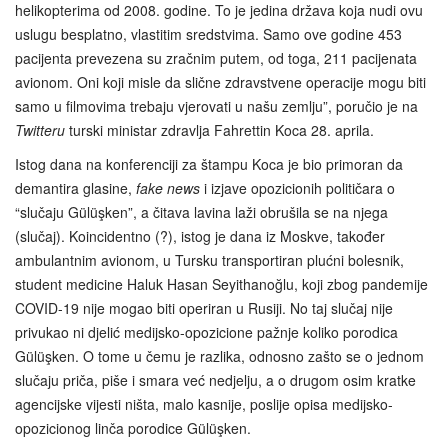
helikopterima od 2008. godine. To je jedina država koja nudi ovu
uslugu besplatno, vlastitim sredstvima. Samo ove godine 453
pacijenta prevezena su zračnim putem, od toga, 211 pacijenata
avionom. Oni koji misle da slične zdravstvene operacije mogu biti
samo u filmovima trebaju vjerovati u našu zemlju”, poručio je na
Twitteru
turski ministar zdravlja Fahrettin Koca 28. aprila.
Istog dana na konferenciji za štampu Koca je bio primoran da
demantira glasine,
fake news
i izjave opozicionih političara o
“slučaju Gülüşken”, a čitava lavina laži obrušila se na njega
(slučaj). Koincidentno (?), istog je dana iz Moskve, također
ambulantnim avionom, u Tursku transportiran plućni bolesnik,
student medicine Haluk Hasan Seyithanoğlu, koji zbog pandemije
COVID-19 nije mogao biti operiran u Rusiji. No taj slučaj nije
privukao ni djelić medijsko-opozicione pažnje koliko porodica
Gülüşken. O tome u čemu je razlika, odnosno zašto se o jednom
slučaju priča, piše i smara već nedjelju, a o drugom osim kratke
agencijske vijesti ništa, malo kasnije, poslije opisa medijsko-
opozicionog linča porodice Gülüşken.