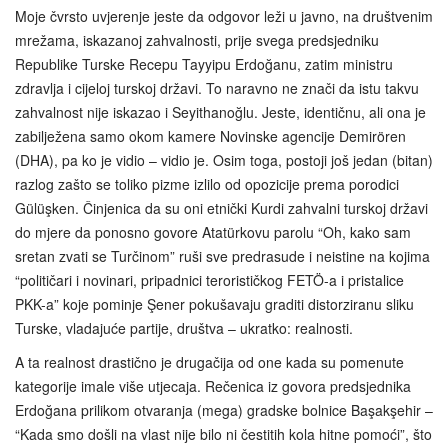
Moje čvrsto uvjerenje jeste da odgovor leži u javno, na društvenim
mrežama, iskazanoj zahvalnosti, prije svega predsjedniku
Republike Turske Recepu Tayyipu Erdoğanu, zatim ministru
zdravlja i cijeloj turskoj državi. To naravno ne znači da istu takvu
zahvalnost nije iskazao i Seyithanoğlu. Jeste, identičnu, ali ona je
zabilježena samo okom kamere Novinske agencije Demirören
(DHA), pa ko je vidio – vidio je. Osim toga, postoji još jedan (bitan)
razlog zašto se toliko pizme izlilo od opozicije prema porodici
Gülüşken. Činjenica da su oni etnički Kurdi zahvalni turskoj državi
do mjere da ponosno govore Atatürkovu parolu “Oh, kako sam
sretan zvati se Turčinom” ruši sve predrasude i neistine na kojima
“političari i novinari, pripadnici terorističkog FETÖ-a i pristalice
PKK-a” koje pominje Şener pokušavaju graditi distorziranu sliku
Turske, vladajuće partije, društva – ukratko: realnosti.
A ta realnost drastično je drugačija od one kada su pomenute
kategorije imale više utjecaja. Rečenica iz govora predsjednika
Erdoğana prilikom otvaranja (mega) gradske bolnice Başakşehir –
“Kada smo došli na vlast nije bilo ni čestitih kola hitne pomoći”, što