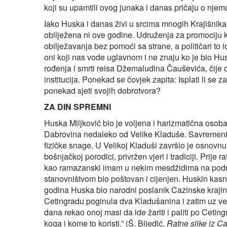
koji su upamtili ovog junaka i danas pričaju o njemu 
Iako Huska i danas živi u srcima mnogih Krajišnika,
obilježena ni ove godine. Udruženja za promociju ku
obilježavanja bez pomoći sa strane, a političari to
oni koji nas vode uglavnom i ne znaju ko je bio Husk
rođenja i smrti reisa Džemaludina Čauševića, čije o
institucija. Ponekad se čovjek zapita: Isplati li se z
ponekad sjeti svojih dobrotvora?
ZA DIN SPREMNI
Huska Miljković bio je voljena i harizmatična osob
Dabrovina nedaleko od Velike Kladuše. Savremenici
fizičke snage. U Velikoj Kladuši završio je osnovnu
bošnjačkoj porodici, privržen vjeri i tradiciji. Prij
kao ramazanski imam u nekim mesdžidima na podr
stanovništvom bio poštovan i cijenjen. Huskin kasni
godina Huska bio narodni poslanik Cazinske krajine.
Cetingradu poginula dva Kladušanina i zatim uz ve
dana rekao onoj masi da ide žariti i paliti po Ceting
koga i kome to koristi.” (Š. Bijedić,
Ratne slike iz Ca