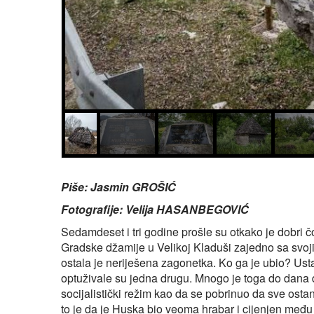
Piše: Jasmin GROŠIĆ
Fotografije: Velija HASANBEGOVIĆ
Sedamdeset i tri godine prošle su otkako je dobri
Gradske džamije u Velikoj Kladuši zajedno sa sv
ostala je neriješena zagonetka. Ko ga je ubio? Usta
optuživale su jedna drugu. Mnogo je toga do dana 
socijalistički režim kao da se pobrinuo da sve ostan
to je da je Huska bio veoma hrabar i cijenjen među k