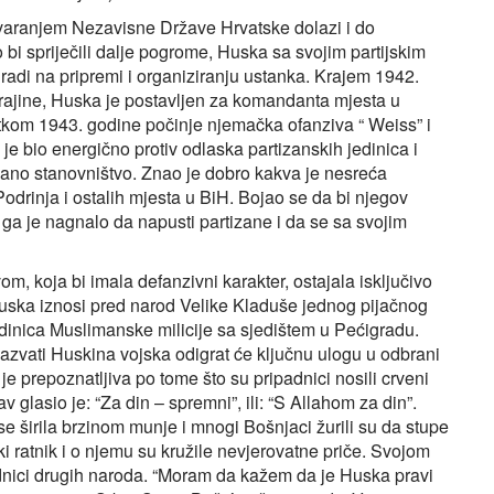
varanjem Nezavisne Države Hrvatske dolazi i do
bi spriječili dalje pogrome, Huska sa svojim partijskim
i na pripremi i organiziranju ustanka. Krajem 1942.
 Krajine, Huska je postavljen za komandanta mjesta u
etkom 1943. godine počinje njemačka ofanziva “ Weiss” i
je bio energično protiv odlaska partizanskih jedinica i
žano stanovništvo. Znao je dobro kakva je nesreća
odrinja i ostalih mjesta u BiH. Bojao se da bi njegov
 ga je nagnalo da napusti partizane i da se sa svojim
m, koja bi imala defanzivni karakter, ostajala isključivo
, Huska iznosi pred narod Velike Kladuše jednog pijačnog
dinica Muslimanske milicije sa sjedištem u Pećigradu.
azvati Huskina vojska odigrat će ključnu ulogu u odbrani
je prepoznatljiva po tome što su pripadnici nosili crveni
 glasio je: “Za din – spremni”, ili: “S Allahom za din”.
e širila brzinom munje i mnogi Bošnjaci žurili su da stupe
ki ratnik i o njemu su kružile nevjerovatne priče. Svojom
padnici drugih naroda. “Moram da kažem da je Huska pravi