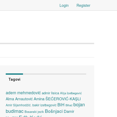
Login
Register
Tagovi
adem mehmedović
admir lisica
Alija Izetbegović
Amina ŠEĆEROVIĆ-KAŞLI
Alma Arnautović
bojan
BiH
Amir Sijamhodžić.
bakir izetbegović
Bihać
budimac
Bošnjaci
Damir
Bosanski jezik