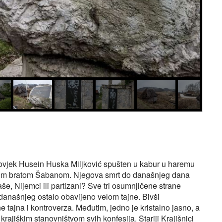
 čovjek Husein Huska Miljković spušten u kabur u haremu
ojim bratom Šabanom. Njegova smrt do današnjeg dana
še, Nijemci ili partizani? Sve tri osumnjičene strane
današnjeg ostalo obavijeno velom tajne. Bivši
e tajna i kontroverza. Međutim, jedno je kristalno jasno, a
rajiškim stanovništvom svih konfesija. Stariji Krajišnici