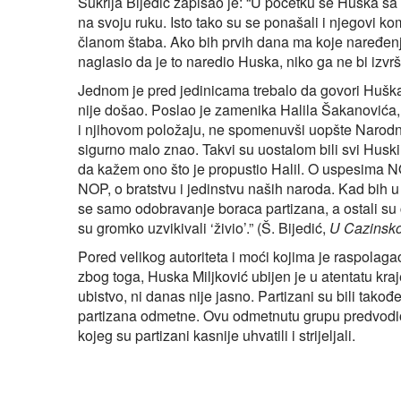
Šukrija Bijedić zapisao je: “U početku se Huska s
na svoju ruku. Isto tako su se ponašali i njegovi 
članom štaba. Ako bih prvih dana ma koje naređenje
naglasio da je to naredio Huska, niko ga ne bi izvrš
Jednom je pred jedinicama trebalo da govori Hušk
nije došao. Poslao je zamenika Halila Šakanovića, 
i njihovom položaju, ne spomenuvši uopšte Narodno
sigurno malo znao. Takvi su uostalom bili svi Husk
da kažem ono što je propustio Halil. O uspesima NO
NOP, o bratstvu i jedinstvu naših naroda. Kad bih u
se samo odobravanje boraca partizana, a ostali su ć
su gromko uzvikivali ‘živio’.” (Š. Bijedić,
U Cazinskoj
Pored velikog autoriteta i moći kojima je raspol
zbog toga, Huska Miljković ubijen je u atentatu kra
ubistvo, ni danas nije jasno. Partizani su bili tako
partizana odmetne. Ovu odmetnutu grupu predvodi
kojeg su partizani kasnije uhvatili i strijeljali.