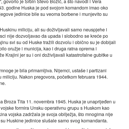
e”, govorio je Srbin Stevo Božić, a što navodi i Vera
943. godine Huska je pod svojom komandom imao oko
Njegove jedinice bile su veoma borbene i munjevito su
Huskinu miliciju, ali su doživljavali samo neuspjehe i
vojsci nije dozvoljavao da upada i slobodno se kreće po
ajinu svi su od Huske tražili dozvolu i obično su je dobijali
lo oružje i municija, kao i druga ratna oprema i
že Krajini jer su i oni doživljavali katastrofalne gubitke u
noge je bila primamljiva. Nijemci, ustaše i partizani
 miliciju. Nakon pregovora, početkom februara 1944.
ne.
Broza Tita 11. novembra 1945. Huska je unaprijeđen u
e vojske formira Unsku operativnu grupu s Huskom kao
ina vojska zadržala je svoja obilježja, što mnogima nije
to su Huskine jedinice slušale samo svog komandanta.