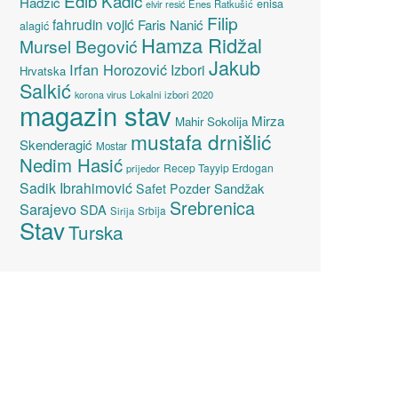
Edib Kadić
Hadžić
enisa
elvir resić
Enes Ratkušić
Filip
fahrudin vojić
Faris Nanić
alagić
Hamza Ridžal
Mursel Begović
Jakub
Irfan Horozović
Izbori
Hrvatska
Salkić
Lokalni izbori 2020
korona virus
magazin stav
Mirza
Mahir Sokolija
mustafa drnišlić
Skenderagić
Mostar
Nedim Hasić
Recep Tayyip Erdogan
prijedor
Sadik Ibrahimović
Sandžak
Safet Pozder
Srebrenica
Sarajevo
SDA
Srbija
Sirija
Stav
Turska