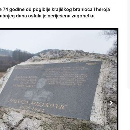
se 74 godine od pogibije krajiškog branioca i heroja
ašnjeg dana ostala je neriješena zagonetka