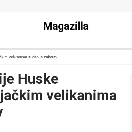
Magazilla
ačkim velikanima suđen je zaborav
ije Huske
njačkim velikanima
v