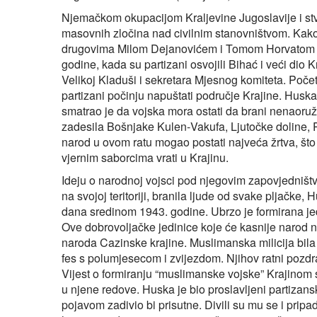
Njemačkom okupacijom Kraljevine Jugoslavije i st
masovnih zločina nad civilnim stanovništvom. Kako 
drugovima Milom Dejanovićem i Tomom Horvatom rad
godine, kada su partizani osvojili Bihać i veći dio
Velikoj Kladuši i sekretara Mjesnog komiteta. Poč
partizani počinju napuštati područje Krajine. Huska 
smatrao je da vojska mora ostati da brani nenaoru
zadesila Bošnjake Kulen‑Vakufa, Ljutočke doline, P
narod u ovom ratu mogao postati najveća žrtva, što
vjernim saborcima vrati u Krajinu.
Ideju o narodnoj vojsci pod njegovim zapovjedništvo
na svojoj teritoriji, branila ljude od svake pljačke
dana sredinom 1943. godine. Ubrzo je formirana je
Ove dobrovoljačke jedinice koje će kasnije narod n
naroda Cazinske krajine. Muslimanska milicija bila 
fes s polumjesecom i zvijezdom. Njihov ratni pozdrav
Vijest o formiranju “muslimanske vojske” Krajinom s
u njene redove. Huska je bio proslavljeni partizans
pojavom zadivio bi prisutne. Divili su mu se i pri