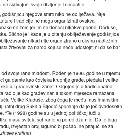
ne skrivajući svoje divljenje i simpatije.
 godišnjicu njegove smrti niko ne obilježava. Nije
lture i tradicije ne mogu organizirati ovakva
 ionako ne žele jer im ne donosi nikakve poene. Doduše,
a. Slično je i kada je u pitanju obilježavanje godišnjica
bilježavanje nikad nije organizirano u okviru nadležnih
aista žrtvovati za narod koji se neće udostojiti ni da se bar
a od svoje rane mladosti. Rođen je 1906. godine u mjestu
 ga pamte kao čovjeka krupnije građe, plećata i velike
 školu i građevinski zanat. Odgojen je u tradicionalnoj
e rata radio je kao građevinar, a tokom mjeseca ramazana
učju Velike Kladuše, zbog čega je među muslimanskim
ji ratni drug Šukrija Bijedić spominje da je još dvadesetih
 “Te (1928) godine su u jednoj političkoj tuči u
liku masu svijeta sahranjena pored džamije. Da je toga
radu, izvjestan broj sigurno bi pošao, ne pitajući se za
zinske krajine
)