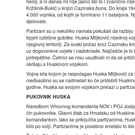
heroj, a ni danas mi nije jasno što to i zvanično nij
Kržišnik-Bukić u knjizi
Cazinska buna
. Do kraja 1
4.000 vojnika, od kojih je formirano 11 bataljona. 
djelovale.
Partizani su u nekoliko navrata pokušali da razbiju 
trpjeli ozbiljne gubitke. Huska Miljković nijednoj 
njegovoj teritoriji. Za svaki prolaz kroz Cazinsku kr
uz dogovorene uvjete i nadoknade. Najčešće je to bi
potrepštine. Četnici se nisu usuđivali ni da se pribli
okršaju s Huskinom vojskom.
Vojna sila kojom je raspolagao Huska Miljković za m
međusobno su se nadmetali ko će pridobiti Huskinu
godine, Huska sa svojom vojskom prelazi u partiza
PUKOVNIK HUSKA
Naredbom Vrhovnog komandanta NOV i POJ Josipa 
čin pukovnika. Glavni štab za Hrvatsku od Huskin
komandantom. Iako se priključila partizanima, Husk
bilo po volji. Partizanima je posebno smetalo to š