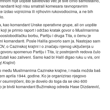
a mnom nije uopšte savetovao već je sve činio samostalno,
komandanti koji nisu smatrali komesara ravnopravnim
 izdao vojnicima ili njihovim rukovodiocima, a ne bih
io.
a, kao komandant Unske operativne grupe, ali on uopšte
koji je primio raport i održao kratak govor o Muslimanima
oslobodilačku borbu, Partiju i druga Tita, o čemu je
ini komandanti. Posle Halila govorio sam ja. Nastojao sam
V, o Cazinskoj krajini i o značaju njenog uključenja u
 govoru spomenuo Partiju i Tita, iz postrojenih redova čulo
utali kao zaliveni. Samo kad bi Halil digao ruku u vis, oni
 Krajini
)
agao među Muslimanima Cazinske krajine, i mada možda baš
jem aprila 1944. godine. Ko je organizirao njegovo
đer osumnjičeni, što je dovelo do toga da se oko 600
o je bivši komandant Bužimskog odreda Hase Dizdarević,