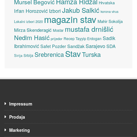
Hamza Ridžal
Mursel Begović
Hrvatska
Jakub Salkić
Irfan Horozović
Izbori
korona virus
magazin stav
Mahir Sokolija
Lokalni izbori 2020
mustafa drnišlić
Mirza Skenderagić
Mostar
Nedim Hasić
Sadik
Recep Tayyip Erdogan
prijedor
Sarajevo
Ibrahimović
Sandžak
SDA
Safet Pozder
Stav
Turska
Srebrenica
Srbija
Sirija
Impressum
Prodaja
Marketing