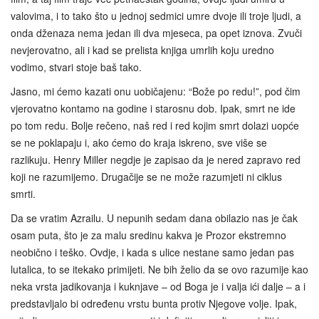
valovima, i to tako što u jednoj sedmici umre dvoje ili troje ljudi, a
onda dženaza nema jedan ili dva mjeseca, pa opet iznova. Zvuči
nevjerovatno, ali i kad se prelista knjiga umrlih koju uredno
vodimo, stvari stoje baš tako.
Jasno, mi ćemo kazati onu uobičajenu: “Bože po redu!”, pod čim
vjerovatno kontamo na godine i starosnu dob. Ipak, smrt ne ide
po tom redu. Bolje rečeno, naš red i red kojim smrt dolazi uopće
se ne poklapaju i, ako ćemo do kraja iskreno, sve više se
razlikuju. Henry Miller negdje je zapisao da je nered zapravo red
koji ne razumijemo. Drugačije se ne može razumjeti ni ciklus
smrti.
Da se vratim Azrailu. U nepunih sedam dana obilazio nas je čak
osam puta, što je za malu sredinu kakva je Prozor ekstremno
neobično i teško. Ovdje, i kada s ulice nestane samo jedan pas
lutalica, to se itekako primijeti. Ne bih želio da se ovo razumije kao
neka vrsta jadikovanja i kuknjave – od Boga je i valja ići dalje – a i
predstavljalo bi određenu vrstu bunta protiv Njegove volje. Ipak,