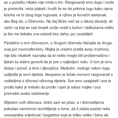
se u početku nikako nije mirila s tim. Razgovarali smo dugo i onda
je prelomila: neće plakati i trudit će se da prikriva tugu kako njena
kćerka ne bi zbog toga tugovala, a njihov je konačni sastanak,
ako Bog da, u Džennetu. Ne daj Bože naći se u takvoj situaciji, ali
način na koji se naš čovjek umije nositi s bolom i teškoćama nešto
je što me itekako zna ostaviti bez daha, pa i postidjeti.
Paralelno s tom dženazom, u drugom džematu klanjala se druga,
ovaj put novorođenčetu. Majka je uredno pratila svoju trudnoću,
nije bilo nikakvih naznaka da bi nešto moglo biti problematično i
ljekari su stalno govorili da je sve u najboljem redu. U tom je tonu
došao i porod, a time i djevojčica. Međutim, nedugo nakon toga,
uslijedila je smrt djeteta. Neopisivo je težak moment razgovarati s
roditeljima o dženazi njihovog djeteta. Sve smo usaglasili i sve je
prošlo kako je trebalo da prođe i opet je sabur majke i oca
premašio svako očekivanje.
Slijedom ovih dženaza, često sam se pitao, a i džematlijama
pokušao nametnuti razmišljanje o tome, da li zaista postoji neka
ovosvjetska vrijednost i bogatstvo koje je toliko veliko i bitno da