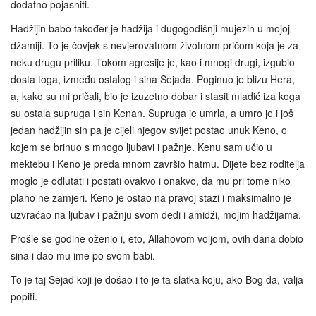
dodatno pojasniti.
Hadžijin babo također je hadžija i dugogodišnji mujezin u mojoj
džamiji. To je čovjek s nevjerovatnom životnom pričom koja je za
neku drugu priliku. Tokom agresije je, kao i mnogi drugi, izgubio
dosta toga, između ostalog i sina Sejada. Poginuo je blizu Hera,
a, kako su mi pričali, bio je izuzetno dobar i stasit mladić iza koga
su ostala supruga i sin Kenan. Supruga je umrla, a umro je i još
jedan hadžijin sin pa je cijeli njegov svijet postao unuk Keno, o
kojem se brinuo s mnogo ljubavi i pažnje. Kenu sam učio u
mektebu i Keno je preda mnom završio hatmu. Dijete bez roditelja
moglo je odlutati i postati ovakvo i onakvo, da mu pri tome niko
plaho ne zamjeri. Keno je ostao na pravoj stazi i maksimalno je
uzvraćao na ljubav i pažnju svom dedi i amidži, mojim hadžijama.
Prošle se godine oženio i, eto, Allahovom voljom, ovih dana dobio
sina i dao mu ime po svom babi.
To je taj Sejad koji je došao i to je ta slatka koju, ako Bog da, valja
popiti.