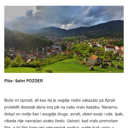
Piše: Safet POZDER
Bože mi oprosti, ali kao da je negdje nešto zakazalo pa Azrail
proteklih desetak dana ima pik na našu malu kasabu. Naravno,
dolazi on ovdje kao i svugdje drugo, svrati, obavi svoje i ode. Ipak,
nikada nije navraćao ovako često. Ustvari, kad malo premotam
film, a taj film traje već petnaestak godina, ovdje ljudi umiru u