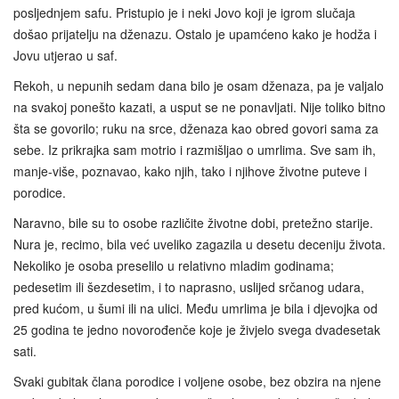
posljednjem safu. Pristupio je i neki Jovo koji je igrom slučaja
došao prijatelju na dženazu. Ostalo je upamćeno kako je hodža i
Jovu utjerao u saf.
Rekoh, u nepunih sedam dana bilo je osam dženaza, pa je valjalo
na svakoj ponešto kazati, a usput se ne ponavljati. Nije toliko bitno
šta se govorilo; ruku na srce, dženaza kao obred govori sama za
sebe. Iz prikrajka sam motrio i razmišljao o umrlima. Sve sam ih,
manje-više, poznavao, kako njih, tako i njihove životne puteve i
porodice.
Naravno, bile su to osobe različite životne dobi, pretežno starije.
Nura je, recimo, bila već uveliko zagazila u desetu deceniju života.
Nekoliko je osoba preselilo u relativno mladim godinama;
pedesetim ili šezdesetim, i to naprasno, uslijed srčanog udara,
pred kućom, u šumi ili na ulici. Među umrlima je bila i djevojka od
25 godina te jedno novorođenče koje je živjelo svega dvadesetak
sati.
Svaki gubitak člana porodice i voljene osobe, bez obzira na njene