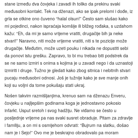
stane između dva čovjeka i zavadi ih toliko da prekinu svaki
međusobni kontakt. Tek na dženazi, ako se ipak prelomi i dođe, iz
grla se otkine ono čuveno “halal olsun!” Često sam slušao kako
mi pojedinci, nakon ispraćaja komšije ili bližeg rođaka, s uzdahom
kažu: “Eh, da mi je samo vrijeme vratiti, drugačije bih ja neke
stvari!” Naravno, niti može vrijeme vratiti, niti s te pozicije može
drugačije. Međutim, može uzeti pouku i nikada ne dopustiti sebi
da ponovi istu grešku. Zapravo, to bi mu trebao biti podstrek da
se ne samo izmiri s onima s kojima je u zavadi nego i da uznastoji
izmiriti i druge. Tužno je gledati kako zbog sitnica i nebitnih stvari
pucaju međusobni odnosi. Još je tužnije kako je sve manje onih
koji su voljni da tome pokušaju stati ukraj.
Nošen takvim razmišljanjima, krenuo sam na dženazu Enveru,
čovjeku u najljepšim godinama koga je jednostavno pokosio
infarkt. Usput sretoh i svog hadžiju. Ne viđamo se često u
posljednje vrijeme pa nas svaki susret obraduje. Pitam za zdravlje
i familiju, a on mi s osmijehom odvrati: “Bujrum na slatku, došao
nam je i Sejo!” Ovo me je beskrajno obradovalo pa moram