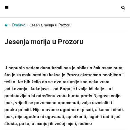
T
T
o
o
g
g
Društvo
Jesenja morija u Prozoru
g
g
l
l
Jesenja morija u Prozoru
e
e
n
n
a
a
v
v
U nepunih sedam dana Azrail nas je obilazio čak osam puta,
i
i
što je za malu sredinu kakva je Prozor ekstremno neobično i
g
g
teško. Ne bih želio da se ovo razumije kao neka vrsta
a
a
jadikovanja i kuknjave – od Boga je i valja ići dalje – a i
t
t
predstavljalo bi određenu vrstu bunta protiv Njegove volje.
i
i
Ipak, vrijedi se povremeno opomenuti, valja razmisliti i
o
o
pouku primiti. Nije o ovome ugodno ni pisati, a kamoli čitati.
n
n
Ipak, nije ugodno ni ogovarati, spletkariti, lagati i raditi još
štošta, pa to, u manjoj ili većoj mjeri, radimo