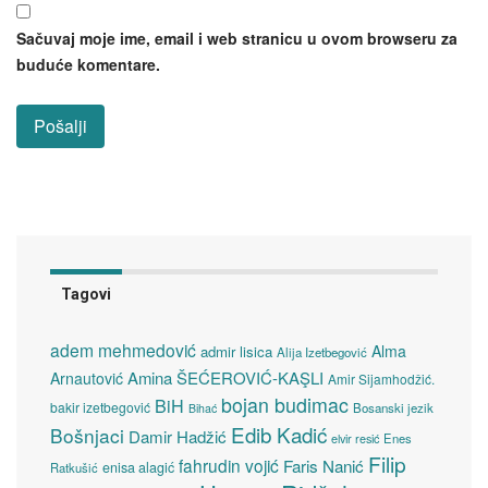
Sačuvaj moje ime, email i web stranicu u ovom browseru za
buduće komentare.
Tagovi
adem mehmedović
Alma
admir lisica
Alija Izetbegović
Amina ŠEĆEROVIĆ-KAŞLI
Arnautović
Amir Sijamhodžić.
bojan budimac
BiH
bakir izetbegović
Bosanski jezik
Bihać
Edib Kadić
Bošnjaci
Damir Hadžić
elvir resić
Enes
Filip
fahrudin vojić
Faris Nanić
enisa alagić
Ratkušić