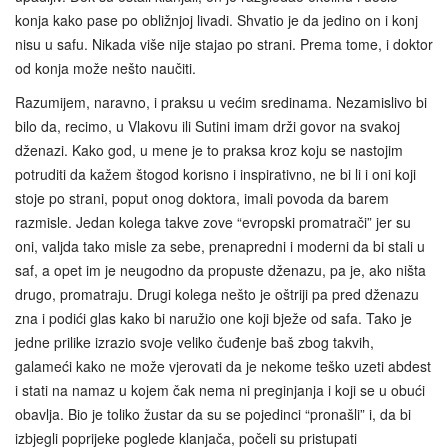
konja kako pase po obližnjoj livadi. Shvatio je da jedino on i konj
nisu u safu. Nikada više nije stajao po strani. Prema tome, i doktor
od konja može nešto naučiti.
Razumijem, naravno, i praksu u većim sredinama. Nezamislivo bi
bilo da, recimo, u Vlakovu ili Sutini imam drži govor na svakoj
dženazi. Kako god, u mene je to praksa kroz koju se nastojim
potruditi da kažem štogod korisno i inspirativno, ne bi li i oni koji
stoje po strani, poput onog doktora, imali povoda da barem
razmisle. Jedan kolega takve zove “evropski promatrači” jer su
oni, valjda tako misle za sebe, prenapredni i moderni da bi stali u
saf, a opet im je neugodno da propuste dženazu, pa je, ako ništa
drugo, promatraju. Drugi kolega nešto je oštriji pa pred dženazu
zna i podići glas kako bi naružio one koji bježe od safa. Tako je
jedne prilike izrazio svoje veliko čuđenje baš zbog takvih,
galameći kako ne može vjerovati da je nekome teško uzeti abdest
i stati na namaz u kojem čak nema ni preginjanja i koji se u obući
obavlja. Bio je toliko žustar da su se pojedinci “pronašli” i, da bi
izbjegli poprijeke poglede klanjača, počeli su pristupati