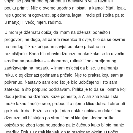
vrijedi se povremeno opomenuti i definitivno valja razmisliti i
pouku primiti. Nije o ovome ugodno ni pisati, a kamoli čitati. Ipak,
nije ugodno ni ogovarati, spletkariti, lagati i raditi još štošta pa to,
u manjoj ili većoj mjeri, radimo.
U mom je džematu običaj da imam na dženazi ponešto i
progovori; ne dugo, ali barem rečenicu ili dvije, bilo da se osvrne
na umrlog ili kroz prigodan savjet potakne prisutne na
razmišljanje. Kada bih obavio dženazu onako kako se to u većim
sredinama prakticira – suhoparno, rutinski i bez pretjeranog
zadržavanja na mezarju – imam osjećaj da bi se, u najmanju
ruku, o toj dženazi godinama pričalo. Nije to praksa koju sam ja
pokrenuo. Nastavio sam ono što je bilo uobičajeno i što sam
zatekao, a što potpuno podržavam. Prilika je to da se i onima koji
dođu jedino na dženazu kaže ponešto, a Allah zna kada i šta
može taknuti nečije srce, probuditi u njemu klicu dobra i okrenuti
ga kuda treba. Kaže se da je jedan doktor običavao dolaziti na
dženaze, ali bi stajao po strani i ne bi klanjao. Jedne prilike
osjećao se zbog toga neugodno pa je čučnuo kako bi bio manje
upadljiv. Dok su ostali klanjali, on je razgledao okolinu i uočio