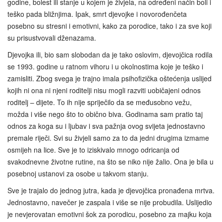
godine, bolest ili stanje u kojem je živjela, na određeni način boli i
teško pada bližnjima. Ipak, smrt djevojke i novorođenčeta
posebno su stresni i emotivni, kako za porodice, tako i za sve koji
su prisustvovali dženazama.
Djevojka ili, bio sam slobodan da je tako oslovim, djevojčica rodila
se 1993. godine u ratnom vihoru i u okolnostima koje je teško i
zamisliti. Zbog svega je trajno imala psihofizička oštećenja uslijed
kojih ni ona ni njeni roditelji nisu mogli razviti uobičajeni odnos
roditelj – dijete. To ih nije spriječilo da se međusobno vežu,
možda i više nego što to obično biva. Godinama sam pratio taj
odnos za koga su i ljubav i sva pažnja ovog svijeta jednostavno
premale riječi. Svi su živjeli samo za to da jedni drugima izmame
osmijeh na lice. Sve je to iziskivalo mnogo odricanja od
svakodnevne životne rutine, na što se niko nije žalio. Ona je bila u
posebnoj ustanovi za osobe u takvom stanju.
Sve je trajalo do jednog jutra, kada je djevojčica pronađena mrtva.
Jednostavno, navečer je zaspala i više se nije probudila. Uslijedio
je nevjerovatan emotivni šok za porodicu, posebno za majku koja