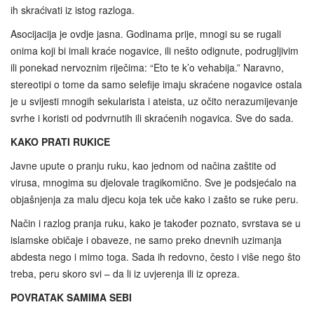
ih skraćivati iz istog razloga.
Asocijacija je ovdje jasna. Godinama prije, mnogi su se rugali
onima koji bi imali kraće nogavice, ili nešto odignute, podrugljivim
ili ponekad nervoznim riječima: “Eto te k’o vehabija.” Naravno,
stereotipi o tome da samo selefije imaju skraćene nogavice ostala
je u svijesti mnogih sekularista i ateista, uz očito nerazumijevanje
svrhe i koristi od podvrnutih ili skraćenih nogavica. Sve do sada.
KAKO PRATI RUKICE
Javne upute o pranju ruku, kao jednom od načina zaštite od
virusa, mnogima su djelovale tragikomično. Sve je podsjećalo na
objašnjenja za malu djecu koja tek uče kako i zašto se ruke peru.
Način i razlog pranja ruku, kako je također poznato, svrstava se u
islamske običaje i obaveze, ne samo preko dnevnih uzimanja
abdesta nego i mimo toga. Sada ih redovno, često i više nego što
treba, peru skoro svi – da li iz uvjerenja ili iz opreza.
POVRATAK SAMIMA SEBI