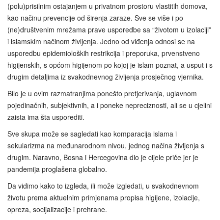
(polu)prisilnim ostajanjem u privatnom prostoru vlastitih domova,
kao načinu prevencije od širenja zaraze. Sve se više i po
(ne)društvenim mrežama prave usporedbe sa “životom u izolaciji”
i islamskim načinom življenja. Jedno od viđenja odnosi se na
usporedbu epidemioloških restrikcija i preporuka, prvenstveno
higijenskih, s općom higijenom po kojoj je islam poznat, a usput i s
drugim detaljima iz svakodnevnog življenja prosječnog vjernika.
Bilo je u ovim razmatranjima ponešto pretjerivanja, uglavnom
pojedinačnih, subjektivnih, a i poneke nepreciznosti, ali se u cjelini
zaista ima šta usporediti.
Sve skupa može se sagledati kao komparacija islama i
sekularizma na međunarodnom nivou, jednog načina življenja s
drugim. Naravno, Bosna i Hercegovina dio je cijele priče jer je
pandemija proglašena globalno.
Da vidimo kako to izgleda, ili može izgledati, u svakodnevnom
životu prema aktuelnim primjenama propisa higijene, izolacije,
opreza, socijalizacije i prehrane.