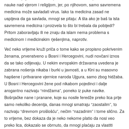
nauke nad vjerom i religijom, jer, po njihovom, samo savremena
medicina može savladati virus. Iako ta medicina zasad ne
uspijeva da ga savlada, mnogi se pitaju: A šta ako je baš ta ista
savremena medicina i proizvela to što bi trebala da pobijedi?
Pritom zaboravljaju ili ne znaju da islam nema problema s
medicinom i medicinskim rješenjima, naprotiv.
Već neko vrijeme kruži priča o tome kako se propisno pokrivenim
ženama, prvenstveno u Bosni i Hercegovini, nudi novčani iznos
da se tako odijevaju. U nekim evropskim državama uvedena je
zabrana nošenja nikaba i burki u javnosti, a u Kini su masovno
hapšene i pritvarane vjernice naroda Ujgura, samo zbog hidžaba.
U Bosni i Hercegovini žene pod nikabom pojedinci i dalje
arogantno nazivaju “nindžama”, poneko iz puke navike.
Bošnjačke nane i pranane, koje su nosile feredže preko lica prije
samo nekoliko decenija, danas mnogi smatraju “zaostalim”, to
nazivaju “drevnom prošlošću”, nečim “nazadnim” i tome slično. Za
to vrijeme, bez dokaza da je neko nekome platio da nosi veo
preko lica, dokazalo se obrnuto, da mnogi plaćaju za vlastiti