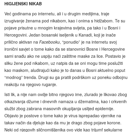
HIGIJENSKI NIKAB
Već godinama po internetu, ali i u drugim medijima, traje
izrugivanje ženama pod nikabom, kao i onima s hidžabom. Te su
pojave prisutne u mnogim krajevima svijeta, pa tako i u Bosni i
Hercegovini. Jedan bosanski iseljenik u Kanadi, koji je inače
prilično aktivan na
Facebooku
, “ponudio” je na internetu svoj
ironični savjet o tome kako da se stanovnici Bosne i Hercegovine
sami snađu ako ne uspiju naći zaštitne maske za lice. Postavio je
sliku žene pod nikabom, uz natpis da se oni mogu time poslužiti
kao maskom, aludirajući kako je to danas u Bosni aktuelno poput
“modnog” trenda. Drugi su ga pratili podrškom uz poneku odbojnu
reakciju na njegovo ruganje.
Isti lik, a nije nam ovdje bitno njegovo ime, zlurado je likovao zbog
otkazivanja džume i dnevnih namaza u džematima, kao i crkvenih
službi zbog zabrana masovnih okupljanja uslijed epidemije.
Objavio je postove o tome kako je virus isprepadao vjernike na
takav način da djeluje kao da mu je drago zbog pojave korone.
Neki od njegovih sličnomišljenika ovo vide kao trijumf sekularne