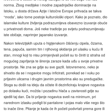
norma. Zbog medijske i modne zapadnjačke dominacije na
Istoku, u dosta država Azije i Istočne Evrope prihvaća se takva
“moda”, iako tome postoje kulturološki otpori. Kako je poznato, dio
islamske kulture življenja podrazumijeva obavezno izuvanje obuće
u privatnosti doma. Još neke tradicije po svijetu podrazumijevaju
iste običaje, naprimjer japansko izuvanje.
Nakon televizijskih uputa o higijenskom čišćenju cipela, čizama,
tena, papuča, samim tim i njihovog skidanja pri ulasku u kuću ili
stan, mnogi koji to nisu primjenjivali počeli su to činiti iz straha od
mogućeg zaprljanja te širenja zaraze kada uđu u svoje privatne
prostorije. Ne zna se gdje su sve gazili. Istovremeno, neko je
shvatio da se i nogavice mogu inficirati, ponekad se i vuku po
prljavim ulicama i drugim javnim prostorima ako su predugačke.
Stoga su došli na ideju da očiste ili dezinficiraju krajeve nogavica
po dolasku kući, možda i pozadinu hlača u zavisnosti gdje su
sjedili taj dan. Da bi prljanje nogavica sveli na minimum, pri
narednom izlasku podigli bi pantalone i pojas malo više nego što
to inače čine. Pitanje je kada će ih početi podvrtati prema gore ili