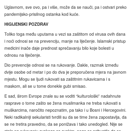
Uglavnom, sve ovo, pa i više, može da se nauči, pa i ostvari preko
pandemijsko-prisilnog ostanka kod kuće.
HIGIJENSKI POZDRAV
Toliko toga među uputama u vezi sa zaštitom od virusa ovih dana
i noći odnosi se na prevenciju, manje na liječenje. Islamski pristup
medicini inače daje prednost sprečavanju bilo koje bolesti u
odnosu na liječenje.
Dio prevencije odnosi se na rukovanje. Dakle, razmak između
dvije osobe od metar i po do dva je preporučena mjera na javnom
mjestu. Mogu se ljudi rukovati sa zaštitnim rukavicama i s
maskom, ali se u tome donekle gubi smisao.
E sad, širom Evrope znale su se voditi “kulturološki” nadahnute
rasprave o tome zašto se žena muslimanka ne treba rukovati s
muškarcima, naročito nepoznatim, pa tako i u Bosni i Hercegovini.
Neki radikalniji sekularisti tvrdili su da se time žena zapostavlja, da
se ne tretira pravedno, da se ponižava i tako unedogled. Nije se