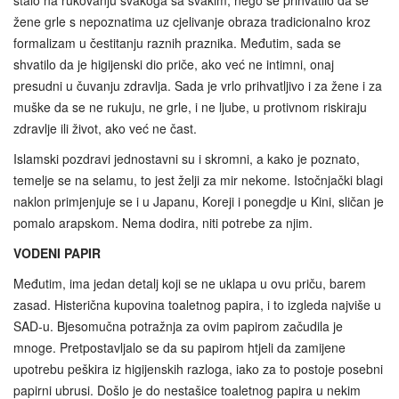
stalo na rukovanju svakoga sa svakim, nego se prihvatilo da se
žene grle s nepoznatima uz cjelivanje obraza tradicionalno kroz
formalizam u čestitanju raznih praznika. Međutim, sada se
shvatilo da je higijenski dio priče, ako već ne intimni, onaj
presudni u čuvanju zdravlja. Sada je vrlo prihvatljivo i za žene i za
muške da se ne rukuju, ne grle, i ne ljube, u protivnom riskiraju
zdravlje ili život, ako već ne čast.
Islamski pozdravi jednostavni su i skromni, a kako je poznato,
temelje se na selamu, to jest želji za mir nekome. Istočnjački blagi
naklon primjenjuje se i u Japanu, Koreji i ponegdje u Kini, sličan je
pomalo arapskom. Nema dodira, niti potrebe za njim.
VODENI PAPIR
Međutim, ima jedan detalj koji se ne uklapa u ovu priču, barem
zasad. Histerična kupovina toaletnog papira, i to izgleda najviše u
SAD-u. Bjesomučna potražnja za ovim papirom začudila je
mnoge. Pretpostavljalo se da su papirom htjeli da zamijene
upotrebu peškira iz higijenskih razloga, iako za to postoje posebni
papirni ubrusi. Došlo je do nestašice toaletnog papira u nekim