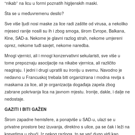
“nikab” na licu u formi poznatih higijenskih maski.
Šta se u međuvremenu desilo?
Sve više ljudi nosi maske za lice radi zaštite od virusa, a nekoliko
mjeseci ranije nosili su ih i zbog smoga, širom Evrope, Balkana,
Kine, SAD-a. Nekome je glavni razlog strah, nekome umjereni
oprez, nekome tuđi savjet, nekome naredba.
Mnogi vjernici, ali i mnogi konzervativni sekularisti, sve više u
tome prepoznaju asocijacije na nikabe vjernica, ali različito
reagiraju. I jedni i drugi upratili su ironiju u svemu. Navodno je
nedavno u Francuskoj trebala biti organizirana i modna revija s
maskama za lice, ali je organizacija događaja zapela zbog
zabrane pokrivanja lica na javnom mjestu. Ironije, dakle, i dalje ne
nedostaje.
GAZITI I BITI GAŽEN
Širom zapadne hemisfere, a ponajviše u SAD-u, ulazi se u
privatne prostore bez izuvanja, direktno s ulice, pa se čak i leži na
krevetima u obući. Iz nekog razloga, to se već dugo vidi kao