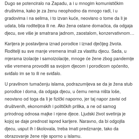
Dugo se potenciralo na Zapadu, a i u mnogim komunističkim
društvima, kako je za ženu neophodno da mnogo radi, i u
gradovima i na selima, i to izvan kuće, neovisno o tome da li je
udata, bila roditeljica ili ne. Ako žena ostane domaćica, da odgaja
djecu, sve više je smatrana jadnom, zaostalom, konzervativnom…
Karijera je postavljena iznad porodice i iznad dječijeg života.
Roditelji su sve manje vremena imali za vlastitu djecu. Sada, u
mjerama izolacije i samoizolacije, mnoge će žene zbog pandemije
više vremena provoditi sa svojom djecom i porodicom općenito,
sviđalo im se to ili ne sviđalo.
U pravilnom tumačenju islama, podrazumijeva se da je žena stub
porodice i doma, da odgaja djecu, u čemu nema ništa loše,
neovisno od toga da li je fizički naporno, jer taj napor zavisi od
društvenih, ekonomskih i političkih prilika, a ne od samog
prirodnog odnosa majke i njene djece. Ljudski život svetinja je
kojoj se daje prednost ispred karijere. Naravno, da bi odgojila
djecu, usput ih i školovala, treba imati predznanje, tako da
obrazovanje žene nije sporno u islamu.