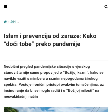
T
T
o
o
g
g
264
Islam i prevencija od zaraze: Kako “doći tobe” preko pandemije
g
g
l
l
Islam i prevencija od zaraze: Kako
e
e
n
n
“doći tobe” preko pandemije
a
a
v
v
i
i
g
g
Neobični pregled pandemijske situacije s vjerskog
a
a
stanovišta nije samo propovijed o “Božijoj kazni”, kako se
t
t
naviklo vaziti s mimbera u raznim nepogodama širokog
i
i
spektra. Postoje ironični pristupi ovakvim tumačenjima, uz
o
o
insinuiranje da bi se moglo raditi i o “Božijoj milosti” na
n
n
nesvakidašnji način