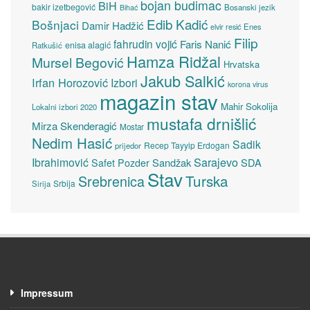
bojan budimac
BiH
bakir izetbegović
Bosanski jezik
Bihać
Edib Kadić
Bošnjaci
Damir Hadžić
elvir resić
Enes
Filip
fahrudin vojić
Faris Nanić
enisa alagić
Ratkušić
Hamza Ridžal
Mursel Begović
Hrvatska
Jakub Salkić
Irfan Horozović
Izbori
korona virus
magazin stav
Mahir Sokolija
Lokalni izbori 2020
mustafa drnišlić
Mirza Skenderagić
Mostar
Nedim Hasić
Sadik
Recep Tayyip Erdogan
prijedor
Sarajevo
Ibrahimović
Sandžak
SDA
Safet Pozder
Stav
Turska
Srebrenica
Srbija
Sirija
Impressum